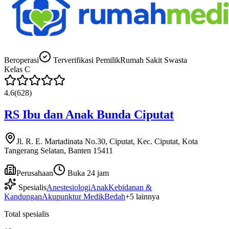
Beroperasi
Terverifikasi Pemilik
Rumah Sakit Swasta
Kelas
C
4.6
(
628
)
RS Ibu dan Anak Bunda Ciputat
Jl. R. E. Martadinata No.30, Ciputat, Kec. Ciputat, Kota
Tangerang Selatan, Banten 15411
Perusahaan
Buka 24 jam
Spesialis
Anestesiologi
Anak
Kebidanan &
Kandungan
Akupunktur Medik
Bedah
+
5
lainnya
Total spesialis