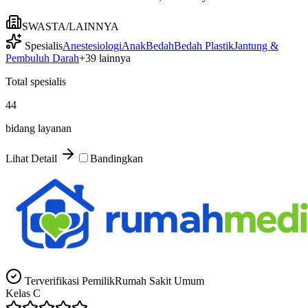
SWASTA/LAINNYA
Spesialis
Anestesiologi
Anak
Bedah
Bedah Plastik
Jantung &
Pembuluh Darah
+
39
lainnya
Total spesialis
44
bidang layanan
Lihat Detail
Bandingkan
Terverifikasi Pemilik
Rumah Sakit Umum
Kelas
C