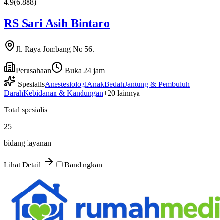
4.9
(
6.888
)
RS Sari Asih Bintaro
Jl. Raya Jombang No 56.
Perusahaan
Buka 24 jam
Spesialis
Anestesiologi
Anak
Bedah
Jantung & Pembuluh
Darah
Kebidanan & Kandungan
+
20
lainnya
Total spesialis
25
bidang layanan
Lihat Detail
Bandingkan