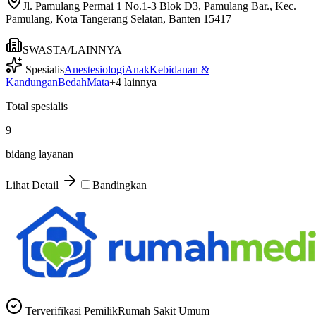
Jl. Pamulang Permai 1 No.1-3 Blok D3, Pamulang Bar., Kec.
Pamulang, Kota Tangerang Selatan, Banten 15417
SWASTA/LAINNYA
Spesialis
Anestesiologi
Anak
Kebidanan &
Kandungan
Bedah
Mata
+
4
lainnya
Total spesialis
9
bidang layanan
Lihat Detail
Bandingkan
Terverifikasi Pemilik
Rumah Sakit Umum