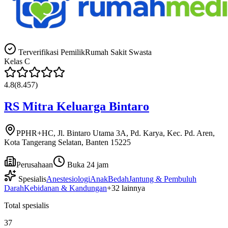
Terverifikasi Pemilik
Rumah Sakit Swasta
Kelas
C
4.8
(
8.457
)
RS Mitra Keluarga Bintaro
PPHR+HC, Jl. Bintaro Utama 3A, Pd. Karya, Kec. Pd. Aren,
Kota Tangerang Selatan, Banten 15225
Perusahaan
Buka 24 jam
Spesialis
Anestesiologi
Anak
Bedah
Jantung & Pembuluh
Darah
Kebidanan & Kandungan
+
32
lainnya
Total spesialis
37