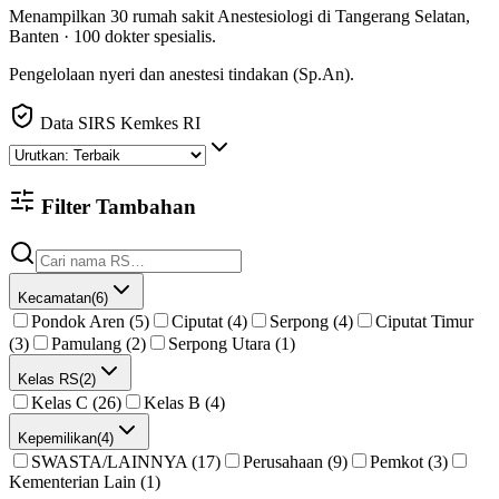
Menampilkan
30
rumah sakit
Anestesiologi
di
Tangerang Selatan
,
Banten
·
100
dokter spesialis
.
Pengelolaan nyeri dan anestesi tindakan (Sp.An).
Data SIRS Kemkes RI
Filter Tambahan
Kecamatan
(
6
)
Pondok Aren (5)
Ciputat (4)
Serpong (4)
Ciputat Timur
(3)
Pamulang (2)
Serpong Utara (1)
Kelas RS
(
2
)
Kelas C (26)
Kelas B (4)
Kepemilikan
(
4
)
SWASTA/LAINNYA (17)
Perusahaan (9)
Pemkot (3)
Kementerian Lain (1)