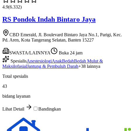
4.9
(
6.332
)
RS Pondok Indah Bintaro Jaya
CBD Emerald, Jl. Boulevard Bintaro Jaya No.1, Parigi, Kec.
Pd. Aren, Kota Tangerang Selatan, Banten 15227
SWASTA/LAINNYA
Buka 24 jam
Spesialis
Anestesiologi
Anak
Bedah
Bedah Mulut &
Maksilofasial
Jantung & Pembuluh Darah
+
38
lainnya
Total spesialis
43
bidang layanan
Lihat Detail
Bandingkan