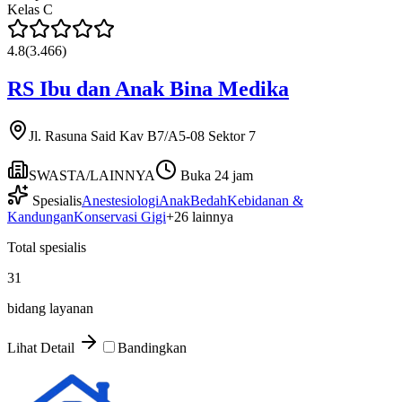
Kelas
C
4.8
(
3.466
)
RS Ibu dan Anak Bina Medika
Jl. Rasuna Said Kav B7/A5-08 Sektor 7
SWASTA/LAINNYA
Buka 24 jam
Spesialis
Anestesiologi
Anak
Bedah
Kebidanan &
Kandungan
Konservasi Gigi
+
26
lainnya
Total spesialis
31
bidang layanan
Lihat Detail
Bandingkan