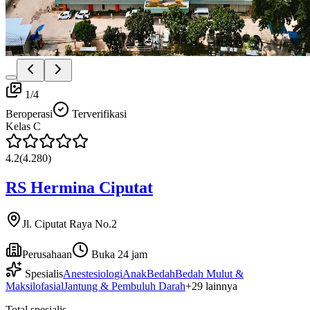
1
/
4
Beroperasi
Terverifikasi
Kelas
C
4.2
(
4.280
)
RS Hermina Ciputat
Jl. Ciputat Raya No.2
Perusahaan
Buka 24 jam
Spesialis
Anestesiologi
Anak
Bedah
Bedah Mulut &
Maksilofasial
Jantung & Pembuluh Darah
+
29
lainnya
Total spesialis