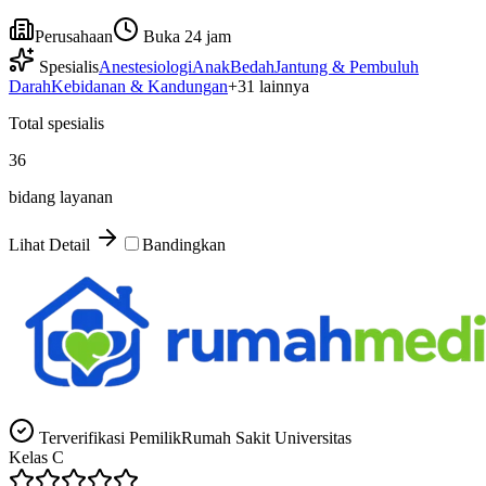
Perusahaan
Buka 24 jam
Spesialis
Anestesiologi
Anak
Bedah
Jantung & Pembuluh
Darah
Kebidanan & Kandungan
+
31
lainnya
Total spesialis
36
bidang layanan
Lihat Detail
Bandingkan
Terverifikasi Pemilik
Rumah Sakit Universitas
Kelas
C