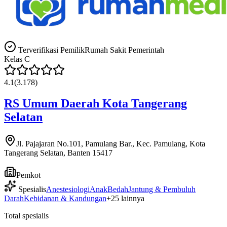
Terverifikasi Pemilik
Rumah Sakit Pemerintah
Kelas
C
4.1
(
3.178
)
RS Umum Daerah Kota Tangerang
Selatan
Jl. Pajajaran No.101, Pamulang Bar., Kec. Pamulang, Kota
Tangerang Selatan, Banten 15417
Pemkot
Spesialis
Anestesiologi
Anak
Bedah
Jantung & Pembuluh
Darah
Kebidanan & Kandungan
+
25
lainnya
Total spesialis