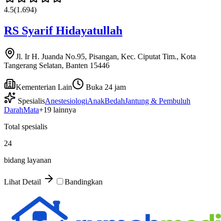
4.5
(
1.694
)
RS Syarif Hidayatullah
Jl. Ir H. Juanda No.95, Pisangan, Kec. Ciputat Tim., Kota
Tangerang Selatan, Banten 15446
Kementerian Lain
Buka 24 jam
Spesialis
Anestesiologi
Anak
Bedah
Jantung & Pembuluh
Darah
Mata
+
19
lainnya
Total spesialis
24
bidang layanan
Lihat Detail
Bandingkan