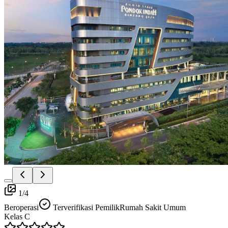
1
/
4
Beroperasi
Terverifikasi Pemilik
Rumah Sakit Umum
Kelas
C