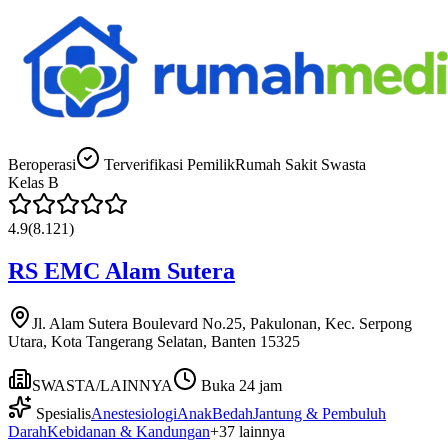
Beroperasi
Terverifikasi Pemilik
Rumah Sakit Swasta
Kelas
B
4.9
(
8.121
)
RS EMC Alam Sutera
Jl. Alam Sutera Boulevard No.25, Pakulonan, Kec. Serpong
Utara, Kota Tangerang Selatan, Banten 15325
SWASTA/LAINNYA
Buka 24 jam
Spesialis
Anestesiologi
Anak
Bedah
Jantung & Pembuluh
Darah
Kebidanan & Kandungan
+
37
lainnya