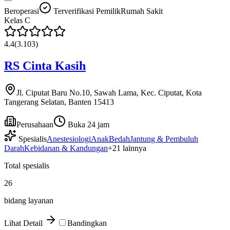
Beroperasi
Terverifikasi Pemilik
Rumah Sakit
Kelas
C
4.4
(
3.103
)
RS Cinta Kasih
Jl. Ciputat Baru No.10, Sawah Lama, Kec. Ciputat, Kota
Tangerang Selatan, Banten 15413
Perusahaan
Buka 24 jam
Spesialis
Anestesiologi
Anak
Bedah
Jantung & Pembuluh
Darah
Kebidanan & Kandungan
+
21
lainnya
Total spesialis
26
bidang layanan
Lihat Detail
Bandingkan