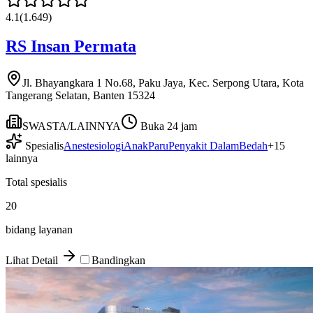
4.1
(
1.649
)
RS Insan Permata
Jl. Bhayangkara 1 No.68, Paku Jaya, Kec. Serpong Utara, Kota
Tangerang Selatan, Banten 15324
SWASTA/LAINNYA
Buka 24 jam
Spesialis
Anestesiologi
Anak
Paru
Penyakit Dalam
Bedah
+
15
lainnya
Total spesialis
20
bidang layanan
Lihat Detail
Bandingkan