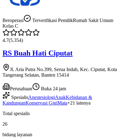
Beroperasi
Terverifikasi Pemilik
Rumah Sakit Umum
Kelas
C
4.7
(
5.354
)
RS Buah Hati Ciputat
Jl. Aria Putra No.399, Serua Indah, Kec. Ciputat, Kota
Tangerang Selatan, Banten 15414
Perusahaan
Buka 24 jam
Spesialis
Anestesiologi
Anak
Kebidanan &
Kandungan
Konservasi Gigi
Mata
+
21
lainnya
Total spesialis
26
bidang layanan