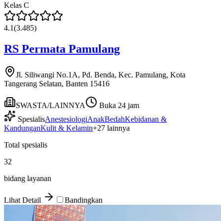
Kelas
C
4.1
(
3.485
)
RS Permata Pamulang
Jl. Siliwangi No.1A, Pd. Benda, Kec. Pamulang, Kota
Tangerang Selatan, Banten 15416
SWASTA/LAINNYA
Buka 24 jam
Spesialis
Anestesiologi
Anak
Bedah
Kebidanan &
Kandungan
Kulit & Kelamin
+
27
lainnya
Total spesialis
32
bidang layanan
Lihat Detail
Bandingkan