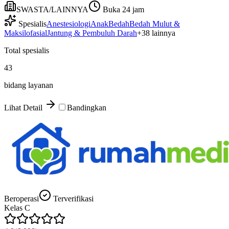
SWASTA/LAINNYA
Buka 24 jam
Spesialis
Anestesiologi
Anak
Bedah
Bedah Mulut &
Maksilofasial
Jantung & Pembuluh Darah
+
38
lainnya
Total spesialis
43
bidang layanan
Lihat Detail
Bandingkan
Beroperasi
Terverifikasi
Kelas
C