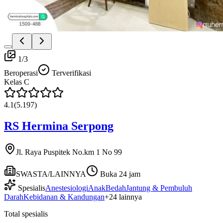
1
/
3
Beroperasi
Terverifikasi
Kelas
C
4.1
(
5.197
)
RS Hermina Serpong
Jl. Raya Puspitek No.km 1 No 99
SWASTA/LAINNYA
Buka 24 jam
Spesialis
Anestesiologi
Anak
Bedah
Jantung & Pembuluh
Darah
Kebidanan & Kandungan
+
24
lainnya
Total spesialis