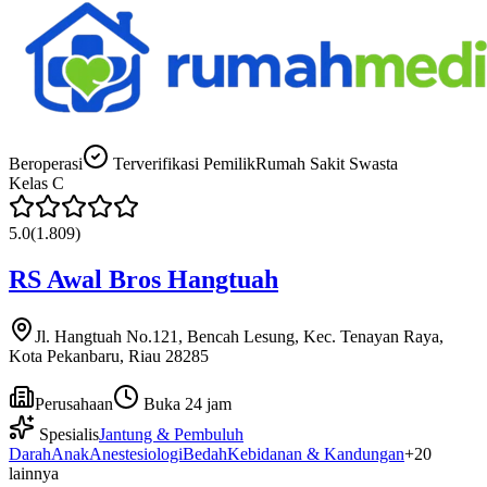
Beroperasi
Terverifikasi Pemilik
Rumah Sakit Swasta
Kelas
C
5.0
(
1.809
)
RS Awal Bros Hangtuah
Jl. Hangtuah No.121, Bencah Lesung, Kec. Tenayan Raya,
Kota Pekanbaru, Riau 28285
Perusahaan
Buka 24 jam
Spesialis
Jantung & Pembuluh
Darah
Anak
Anestesiologi
Bedah
Kebidanan & Kandungan
+
20
lainnya