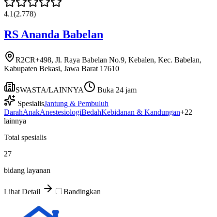
4.1
(
2.778
)
RS Ananda Babelan
R2CR+498, Jl. Raya Babelan No.9, Kebalen, Kec. Babelan,
Kabupaten Bekasi, Jawa Barat 17610
SWASTA/LAINNYA
Buka 24 jam
Spesialis
Jantung & Pembuluh
Darah
Anak
Anestesiologi
Bedah
Kebidanan & Kandungan
+
22
lainnya
Total spesialis
27
bidang layanan
Lihat Detail
Bandingkan