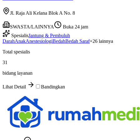
Jl. Raja Ali Kelana Blok A No. 8
SWASTA/LAINNYA
Buka 24 jam
Spesialis
Jantung & Pembuluh
Darah
Anak
Anestesiologi
Bedah
Bedah Saraf
+
26
lainnya
Total spesialis
31
bidang layanan
Lihat Detail
Bandingkan