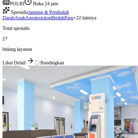
POLRI
Buka 24 jam
Spesialis
Jantung & Pembuluh
Darah
Anak
Anestesiologi
Bedah
Paru
+
22
lainnya
Total spesialis
27
bidang layanan
Lihat Detail
Bandingkan