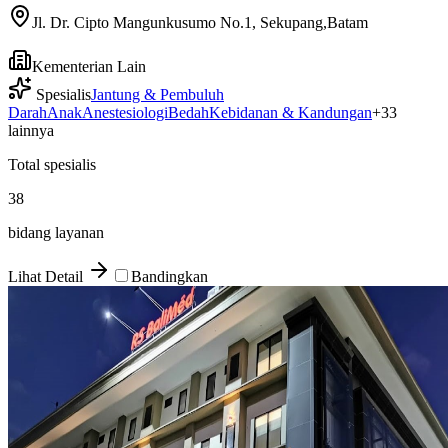
Jl. Dr. Cipto Mangunkusumo No.1, Sekupang,Batam
Kementerian Lain
Spesialis
Jantung & Pembuluh
Darah
Anak
Anestesiologi
Bedah
Kebidanan & Kandungan
+
33
lainnya
Total spesialis
38
bidang layanan
Lihat Detail
Bandingkan