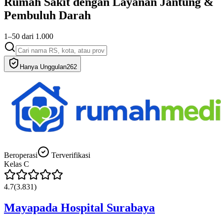
Rumah Sakit dengan Layanan
Jantung &
Pembuluh Darah
1
–
50
dari
1.000
Hanya Unggulan
262
Beroperasi
Terverifikasi
Kelas
C
4.7
(
3.831
)
Mayapada Hospital Surabaya