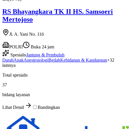
RS Bhayangkara TK II HS. Samsoeri
Mertojoso
Jl. A. Yani No. 116
POLRI
Buka 24 jam
Spesialis
Jantung & Pembuluh
Darah
Anak
Anestesiologi
Bedah
Kebidanan & Kandungan
+
32
lainnya
Total spesialis
37
bidang layanan
Lihat Detail
Bandingkan