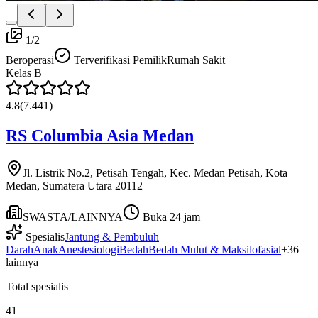
1
/
2
Beroperasi
Terverifikasi Pemilik
Rumah Sakit
Kelas
B
4.8
(
7.441
)
RS Columbia Asia Medan
Jl. Listrik No.2, Petisah Tengah, Kec. Medan Petisah, Kota
Medan, Sumatera Utara 20112
SWASTA/LAINNYA
Buka 24 jam
Spesialis
Jantung & Pembuluh
Darah
Anak
Anestesiologi
Bedah
Bedah Mulut & Maksilofasial
+
36
lainnya
Total spesialis
41