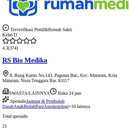
Terverifikasi Pemilik
Rumah Sakit
Kelas
D
4.3
(
374
)
RS Bio Medika
Jl. Bung Karno No.143, Pagutan Bar., Kec. Mataram, Kota
Mataram, Nusa Tenggara Bar. 83117
SWASTA/LAINNYA
Buka 24 jam
Spesialis
Jantung & Pembuluh
Darah
Anak
Bedah
Paru
Anestesiologi
+
16
lainnya
Total spesialis
21