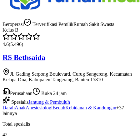
Beroperasi
Terverifikasi Pemilik
Rumah Sakit Swasta
Kelas
B
4.6
(
5.496
)
RS Bethsaida
Jl. Gading Serpong Boulevard, Curug Sangereng, Kecamatan
Kelapa Dua, Kabupaten Tangerang, Banten 15810
Perusahaan
Buka 24 jam
Spesialis
Jantung & Pembuluh
Darah
Anak
Anestesiologi
Bedah
Kebidanan & Kandungan
+
37
lainnya
Total spesialis
42