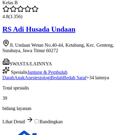
Kelas
B
4.8
(
3.356
)
RS Adi Husada Undaan
Jl. Undaan Wetan No.40-44, Ketabang, Kec. Genteng,
Surabaya, Jawa Timur 60272
SWASTA/LAINNYA
Spesialis
Jantung & Pembuluh
Darah
Anak
Anestesiologi
Bedah
Bedah Saraf
+
34
lainnya
Total spesialis
39
bidang layanan
Lihat Detail
Bandingkan