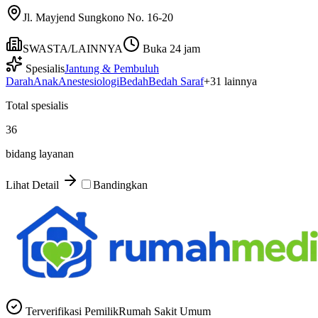
Jl. Mayjend Sungkono No. 16-20
SWASTA/LAINNYA
Buka 24 jam
Spesialis
Jantung & Pembuluh
Darah
Anak
Anestesiologi
Bedah
Bedah Saraf
+
31
lainnya
Total spesialis
36
bidang layanan
Lihat Detail
Bandingkan
Terverifikasi Pemilik
Rumah Sakit Umum