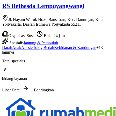
RS Bethesda Lempuyangwangi
Jl. Hayam Wuruk No.6, Bausasran, Kec. Danurejan, Kota
Yogyakarta, Daerah Istimewa Yogyakarta 55211
Organisasi Sosial
Buka 24 jam
Spesialis
Jantung & Pembuluh
Darah
Anak
Anestesiologi
Bedah
Kebidanan & Kandungan
+
13
lainnya
Total spesialis
18
bidang layanan
Lihat Detail
Bandingkan