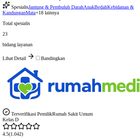
Spesialis
Jantung & Pembuluh Darah
Anak
Bedah
Kebidanan &
Kandungan
Mata
+
18
lainnya
Total spesialis
23
bidang layanan
Lihat Detail
Bandingkan
Terverifikasi Pemilik
Rumah Sakit Umum
Kelas
D
4.5
(
1.042
)