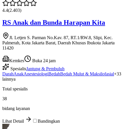
4.4
(
2.403
)
RS Anak dan Bunda Harapan Kita
Jl. Letjen S. Parman No.Kav. 87, RT.1/RW.8, Slipi, Kec.
Palmerah, Kota Jakarta Barat, Daerah Khusus Ibukota Jakarta
11420
Kemkes
Buka 24 jam
Spesialis
Jantung & Pembuluh
Darah
Anak
Anestesiologi
Bedah
Bedah Mulut & Maksilofasial
+
33
lainnya
Total spesialis
38
bidang layanan
Lihat Detail
Bandingkan