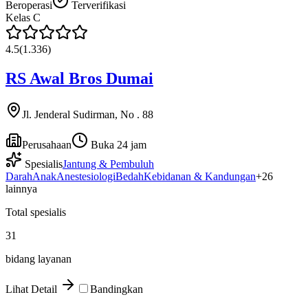
Beroperasi
Terverifikasi
Kelas
C
4.5
(
1.336
)
RS Awal Bros Dumai
Jl. Jenderal Sudirman, No . 88
Perusahaan
Buka 24 jam
Spesialis
Jantung & Pembuluh
Darah
Anak
Anestesiologi
Bedah
Kebidanan & Kandungan
+
26
lainnya
Total spesialis
31
bidang layanan
Lihat Detail
Bandingkan