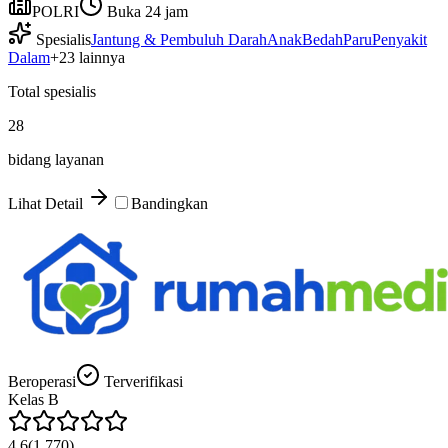
POLRI
Buka 24 jam
Spesialis
Jantung & Pembuluh Darah
Anak
Bedah
Paru
Penyakit
Dalam
+
23
lainnya
Total spesialis
28
bidang layanan
Lihat Detail
Bandingkan
Beroperasi
Terverifikasi
Kelas
B
4.6
(
1.770
)