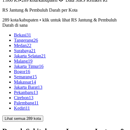
1.000
RS
•
289
kota/kabupaten
Data SIRS Kemkes RI
RS
Jantung & Pembuluh Darah
per Kota
289
kota/kabupaten • klik untuk lihat RS
Jantung & Pembuluh
Darah
di sana
Bekasi
31
Tangerang
26
Medan
22
Surabaya
21
Jakarta Selatan
21
Malang
19
Jakarta Timur
16
Bogor
16
Semarang
15
Makassar
14
Jakarta Barat
13
Pekanbaru
13
Cirebon
13
Palembang
11
Kediri
11
Lihat semua 289 kota