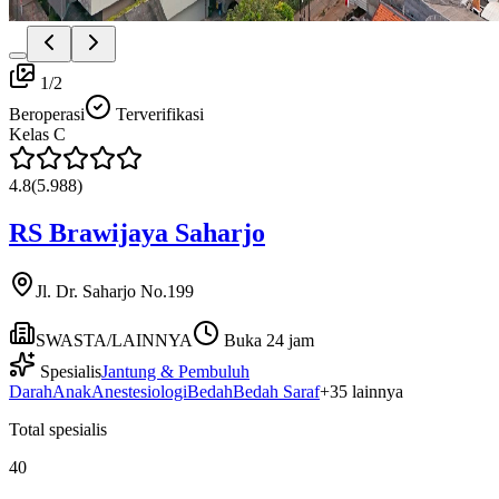
1
/
2
Beroperasi
Terverifikasi
Kelas
C
4.8
(
5.988
)
RS Brawijaya Saharjo
Jl. Dr. Saharjo No.199
SWASTA/LAINNYA
Buka 24 jam
Spesialis
Jantung & Pembuluh
Darah
Anak
Anestesiologi
Bedah
Bedah Saraf
+
35
lainnya
Total spesialis
40