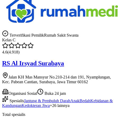
Terverifikasi Pemilik
Rumah Sakit Swasta
Kelas
C
4.6
(
4.918
)
RS Al Irsyad Surabaya
Jalan KH Mas Mansyur No.210-214 dan 191, Nyamplungan,
Kec. Pabean Cantian, Surabaya, Jawa Timur 60162
Organisasi Sosial
Buka 24 jam
Spesialis
Jantung & Pembuluh Darah
Anak
Bedah
Kebidanan &
Kandungan
Kedokteran Jiwa
+
26
lainnya
Total spesialis