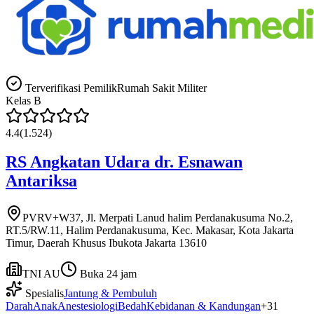
Terverifikasi Pemilik
Rumah Sakit Militer
Kelas
B
4.4
(
1.524
)
RS Angkatan Udara dr. Esnawan
Antariksa
PVRV+W37, Jl. Merpati Lanud halim Perdanakusuma No.2,
RT.5/RW.11, Halim Perdanakusuma, Kec. Makasar, Kota Jakarta
Timur, Daerah Khusus Ibukota Jakarta 13610
TNI AU
Buka 24 jam
Spesialis
Jantung & Pembuluh
Darah
Anak
Anestesiologi
Bedah
Kebidanan & Kandungan
+
31