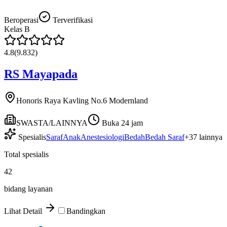
Beroperasi
Terverifikasi
Kelas
B
4.8
(
9.832
)
RS Mayapada
Honoris Raya Kavling No.6 Modernland
SWASTA/LAINNYA
Buka 24 jam
Spesialis
Saraf
Anak
Anestesiologi
Bedah
Bedah Saraf
+
37
lainnya
Total spesialis
42
bidang layanan
Lihat Detail
Bandingkan