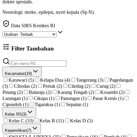
dokter spesialis
.
Neurologi: stroke, epilepsi, nyeri kepala (Sp.N).
Data SIRS Kemkes RI
Filter Tambahan
Kecamatan
(
19
)
Karawaci (5)
Kelapa Dua (4)
Tangerang (3)
Pagedangan
(3)
Cibodas (2)
Periuk (2)
Ciledug (2)
Curug (2)
Pinang (2)
Balaraja (2)
Karang Tengah (2)
Kosambi (2)
Larangan (1)
Cikupa (1)
Panongan (1)
Pasar Kemis (1)
Cipondoh (1)
Tigaraksa (1)
Sepatan (1)
Kelas RS
(
3
)
Kelas C (33)
Kelas B (11)
Kelas D (5)
Kepemilikan
(
7
)
SWASTA/LAINNYA (25)
Perusahaan (16)
Pemkab (4)