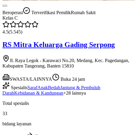
Beroperasi
Terverifikasi Pemilik
Rumah Sakit
Kelas
C
4.5
(
5.545
)
RS Mitra Keluarga Gading Serpong
Jl. Raya Legok - Karawaci No.20, Medang, Kec. Pagedangan,
Kabupaten Tangerang, Banten 15810
SWASTA/LAINNYA
Buka 24 jam
Spesialis
Saraf
Anak
Bedah
Jantung & Pembuluh
Darah
Kebidanan & Kandungan
+
28
lainnya
Total spesialis
33
bidang layanan