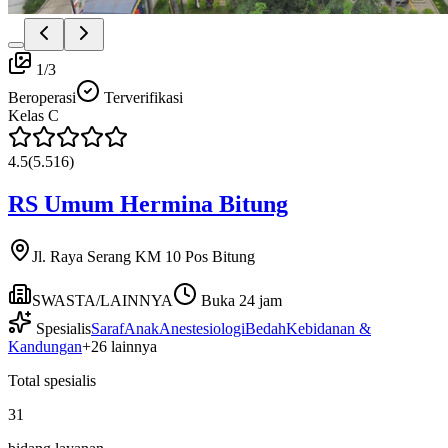
1
/
3
Beroperasi
Terverifikasi
Kelas
C
4.5
(
5.516
)
RS Umum Hermina Bitung
Jl. Raya Serang KM 10 Pos Bitung
SWASTA/LAINNYA
Buka 24 jam
Spesialis
Saraf
Anak
Anestesiologi
Bedah
Kebidanan &
Kandungan
+
26
lainnya
Total spesialis
31