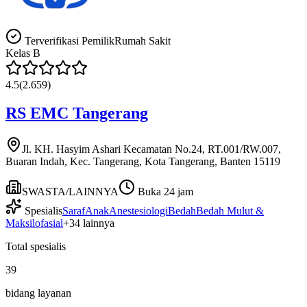
Terverifikasi Pemilik
Rumah Sakit
Kelas
B
4.5
(
2.659
)
RS EMC Tangerang
Jl. KH. Hasyim Ashari Kecamatan No.24, RT.001/RW.007,
Buaran Indah, Kec. Tangerang, Kota Tangerang, Banten 15119
SWASTA/LAINNYA
Buka 24 jam
Spesialis
Saraf
Anak
Anestesiologi
Bedah
Bedah Mulut &
Maksilofasial
+
34
lainnya
Total spesialis
39
bidang layanan