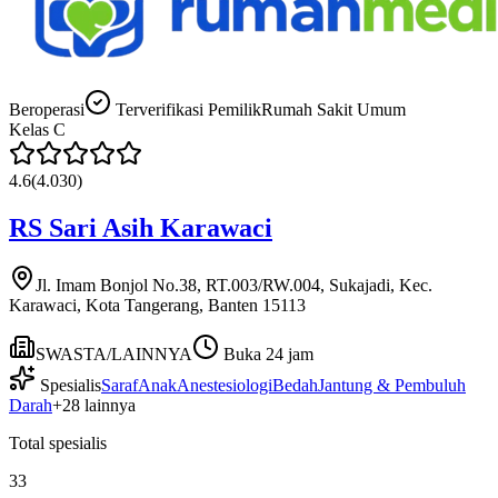
Beroperasi
Terverifikasi Pemilik
Rumah Sakit Umum
Kelas
C
4.6
(
4.030
)
RS Sari Asih Karawaci
Jl. Imam Bonjol No.38, RT.003/RW.004, Sukajadi, Kec.
Karawaci, Kota Tangerang, Banten 15113
SWASTA/LAINNYA
Buka 24 jam
Spesialis
Saraf
Anak
Anestesiologi
Bedah
Jantung & Pembuluh
Darah
+
28
lainnya
Total spesialis
33