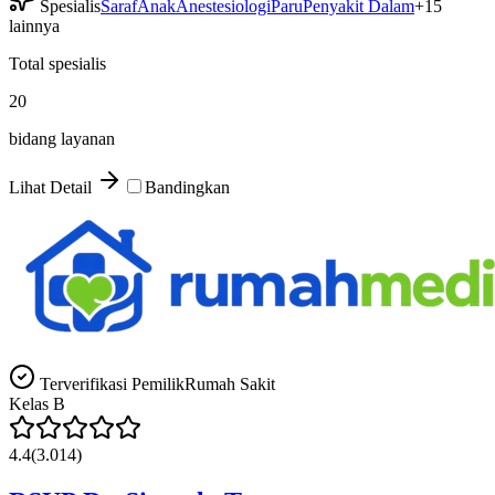
Spesialis
Saraf
Anak
Anestesiologi
Paru
Penyakit Dalam
+
15
lainnya
Total spesialis
20
bidang layanan
Lihat Detail
Bandingkan
Terverifikasi Pemilik
Rumah Sakit
Kelas
B
4.4
(
3.014
)