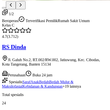
1
/
2
Beroperasi
Terverifikasi Pemilik
Rumah Sakit Umum
Kelas
C
4.7
(
3.712
)
RS Dinda
Jl. Galuh No.2, RT.002/RW.002, Jatiuwung, Kec. Cibodas,
Kota Tangerang, Banten 15134
Perusahaan
Buka 24 jam
Spesialis
Saraf
Anak
Bedah
Bedah Mulut &
Maksilofasial
Kebidanan & Kandungan
+
19
lainnya
Total spesialis
24