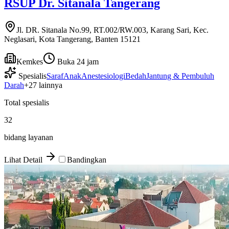
RSUP Dr. Sitanala Tangerang
Jl. DR. Sitanala No.99, RT.002/RW.003, Karang Sari, Kec.
Neglasari, Kota Tangerang, Banten 15121
Kemkes
Buka 24 jam
Spesialis
Saraf
Anak
Anestesiologi
Bedah
Jantung & Pembuluh
Darah
+
27
lainnya
Total spesialis
32
bidang layanan
Lihat Detail
Bandingkan