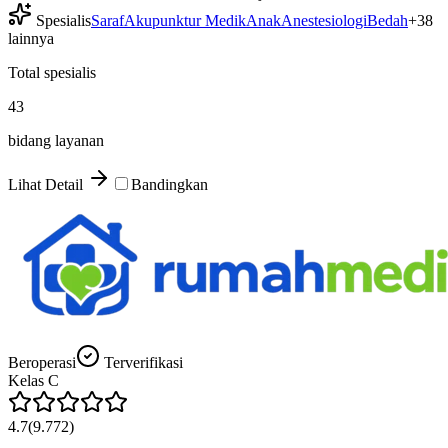
Spesialis
Saraf
Akupunktur Medik
Anak
Anestesiologi
Bedah
+
38
lainnya
Total spesialis
43
bidang layanan
Lihat Detail
Bandingkan
Beroperasi
Terverifikasi
Kelas
C
4.7
(
9.772
)