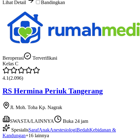
Lihat Detail
Bandingkan
Beroperasi
Terverifikasi
Kelas
C
4.1
(
2.096
)
RS Hermina Periuk Tangerang
Jl. Moh. Toha Kp. Nagrak
SWASTA/LAINNYA
Buka 24 jam
Spesialis
Saraf
Anak
Anestesiologi
Bedah
Kebidanan &
Kandungan
+
16
lainnya