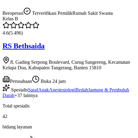
Beroperasi
Terverifikasi Pemilik
Rumah Sakit Swasta
Kelas
B
4.6
(
5.496
)
RS Bethsaida
Jl. Gading Serpong Boulevard, Curug Sangereng, Kecamatan
Kelapa Dua, Kabupaten Tangerang, Banten 15810
Perusahaan
Buka 24 jam
Spesialis
Saraf
Anak
Anestesiologi
Bedah
Jantung & Pembuluh
Darah
+
37
lainnya
Total spesialis
42
bidang layanan