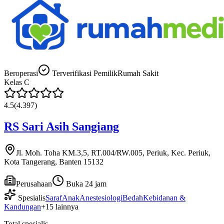
Beroperasi
Terverifikasi Pemilik
Rumah Sakit
Kelas
C
4.5
(
4.397
)
RS Sari Asih Sangiang
Jl. Moh. Toha KM.3,5, RT.004/RW.005, Periuk, Kec. Periuk,
Kota Tangerang, Banten 15132
Perusahaan
Buka 24 jam
Spesialis
Saraf
Anak
Anestesiologi
Bedah
Kebidanan &
Kandungan
+
15
lainnya
Total spesialis