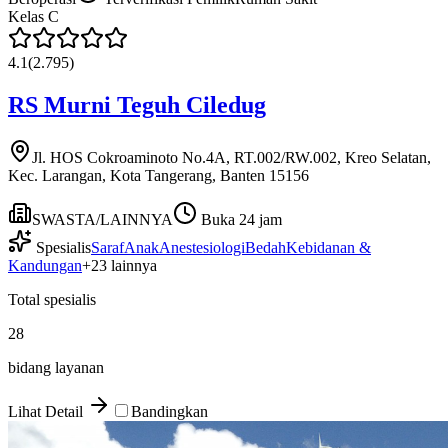
Kelas
C
4.1
(
2.795
)
RS Murni Teguh Ciledug
Jl. HOS Cokroaminoto No.4A, RT.002/RW.002, Kreo Selatan,
Kec. Larangan, Kota Tangerang, Banten 15156
SWASTA/LAINNYA
Buka 24 jam
Spesialis
Saraf
Anak
Anestesiologi
Bedah
Kebidanan &
Kandungan
+
23
lainnya
Total spesialis
28
bidang layanan
Lihat Detail
Bandingkan