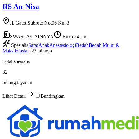
RS An-Nisa
Jl. Gatot Subroto No.96 Km.3
SWASTA/LAINNYA
Buka 24 jam
Spesialis
Saraf
Anak
Anestesiologi
Bedah
Bedah Mulut &
Maksilofasial
+
27
lainnya
Total spesialis
32
bidang layanan
Lihat Detail
Bandingkan