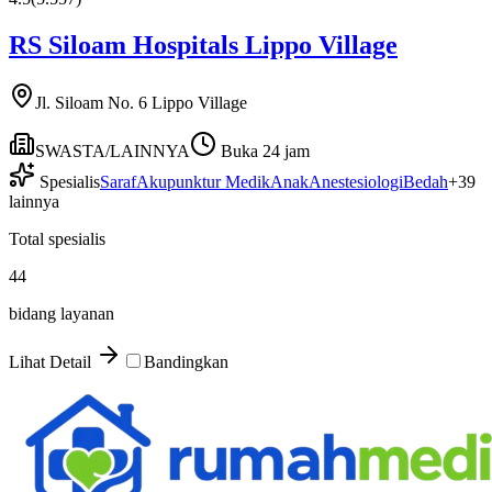
RS Siloam Hospitals Lippo Village
Jl. Siloam No. 6 Lippo Village
SWASTA/LAINNYA
Buka 24 jam
Spesialis
Saraf
Akupunktur Medik
Anak
Anestesiologi
Bedah
+
39
lainnya
Total spesialis
44
bidang layanan
Lihat Detail
Bandingkan