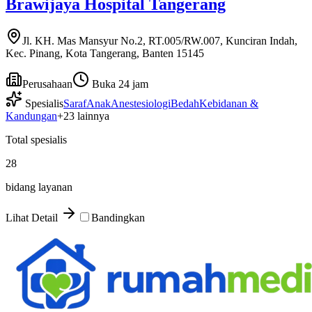
Brawijaya Hospital Tangerang
Jl. KH. Mas Mansyur No.2, RT.005/RW.007, Kunciran Indah,
Kec. Pinang, Kota Tangerang, Banten 15145
Perusahaan
Buka 24 jam
Spesialis
Saraf
Anak
Anestesiologi
Bedah
Kebidanan &
Kandungan
+
23
lainnya
Total spesialis
28
bidang layanan
Lihat Detail
Bandingkan