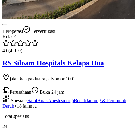
Beroperasi
Terverifikasi
Kelas
C
4.6
(
4.010
)
RS Siloam Hospitals Kelapa Dua
jalan kelapa dua raya Nomor 1001
Perusahaan
Buka 24 jam
Spesialis
Saraf
Anak
Anestesiologi
Bedah
Jantung & Pembuluh
Darah
+
18
lainnya
Total spesialis
23