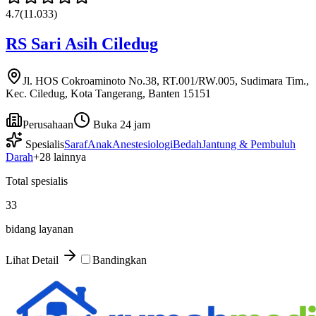
4.7
(
11.033
)
RS Sari Asih Ciledug
Jl. HOS Cokroaminoto No.38, RT.001/RW.005, Sudimara Tim.,
Kec. Ciledug, Kota Tangerang, Banten 15151
Perusahaan
Buka 24 jam
Spesialis
Saraf
Anak
Anestesiologi
Bedah
Jantung & Pembuluh
Darah
+
28
lainnya
Total spesialis
33
bidang layanan
Lihat Detail
Bandingkan