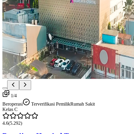
1
/
4
Beroperasi
Terverifikasi Pemilik
Rumah Sakit
Kelas
C
4.6
(
5.292
)