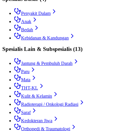
Penyakit Dalam
Anak
Bedah
Kebidanan & Kandungan
Spesialis Lain & Subspesialis
(
13
)
Jantung & Pembuluh Darah
Paru
Mata
THT-KL
Kulit & Kelamin
Radioterapi / Onkologi Radiasi
Saraf
Kedokteran Jiwa
Orthopedi & Traumatologi