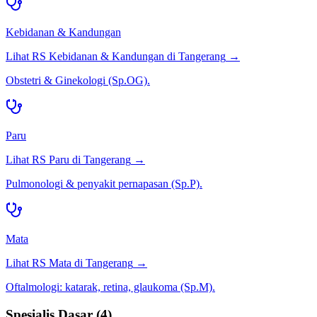
Kebidanan & Kandungan
Lihat RS
Kebidanan & Kandungan
di
Tangerang
→
Obstetri & Ginekologi (Sp.OG).
Paru
Lihat RS
Paru
di
Tangerang
→
Pulmonologi & penyakit pernapasan (Sp.P).
Mata
Lihat RS
Mata
di
Tangerang
→
Oftalmologi: katarak, retina, glaukoma (Sp.M).
Spesialis Dasar
(
4
)