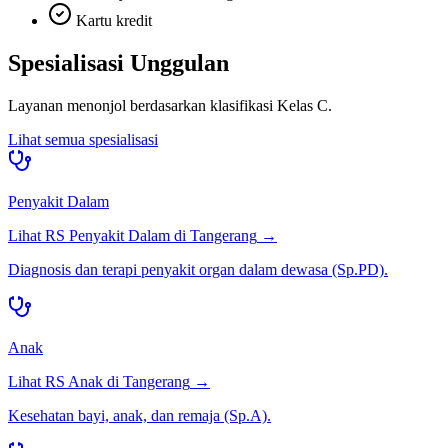
Kartu kredit
Spesialisasi Unggulan
Layanan menonjol berdasarkan klasifikasi
Kelas C
.
Lihat semua spesialisasi
Penyakit Dalam
Lihat RS
Penyakit Dalam
di
Tangerang
→
Diagnosis dan terapi penyakit organ dalam dewasa (Sp.PD).
Anak
Lihat RS
Anak
di
Tangerang
→
Kesehatan bayi, anak, dan remaja (Sp.A).