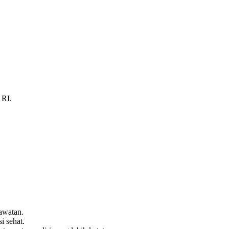
 RI.
awatan.
i sehat.