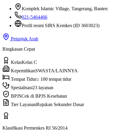
Komplek Islamic Village
, Tangerang, Banten
021-5464466
Profil resmi SIRS Kemkes
(ID 3603023)
Petunjuk Arah
Ringkasan Cepat
Kelas
Kelas C
Kepemilikan
SWASTA/LAINNYA
Tempat Tidur
≥ 100 tempat tidur
Spesialisasi
23 layanan
BPJS
Cek di BPJS Kesehatan
Tier Layanan
Rujukan Sekunder Dasar
Klasifikasi Permenkes RI 56/2014