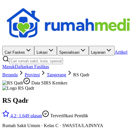
Artikel
Cari Faskes
Lokasi
Spesialisasi
Layanan
Masuk
Daftarkan Fasilitas
Beranda
Provinsi
Tangerang
RS Qadr
Data SIRS Kemkes
RS Qadr
4.2
·
1.649
ulasan
Terverifikasi Pemilik
Rumah Sakit Umum
·
Kelas C
·
SWASTA/LAINNYA