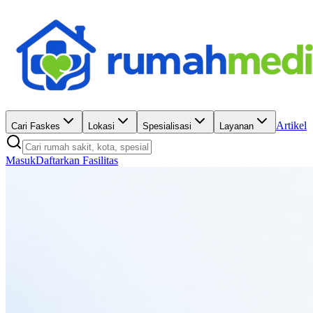
Artikel
Cari Faskes
Lokasi
Spesialisasi
Layanan
Masuk
Daftarkan Fasilitas