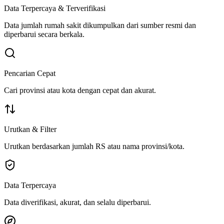
Data Terpercaya & Terverifikasi
Data jumlah rumah sakit dikumpulkan dari sumber resmi dan
diperbarui secara berkala.
Pencarian Cepat
Cari provinsi atau kota dengan cepat dan akurat.
Urutkan & Filter
Urutkan berdasarkan jumlah RS atau nama provinsi/kota.
Data Terpercaya
Data diverifikasi, akurat, dan selalu diperbarui.