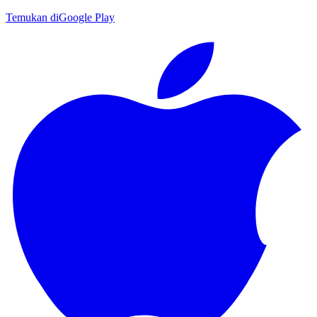
Temukan di
Google Play