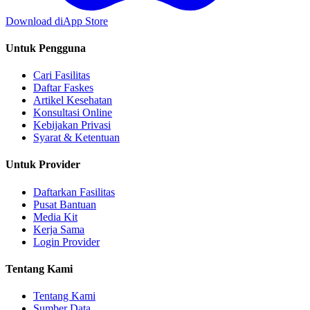
Download di
App Store
Untuk Pengguna
Cari Fasilitas
Daftar Faskes
Artikel Kesehatan
Konsultasi Online
Kebijakan Privasi
Syarat & Ketentuan
Untuk Provider
Daftarkan Fasilitas
Pusat Bantuan
Media Kit
Kerja Sama
Login Provider
Tentang Kami
Tentang Kami
Sumber Data