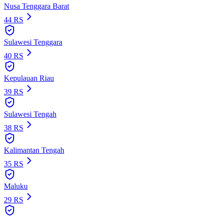
Nusa Tenggara Barat
44
RS
Sulawesi Tenggara
40
RS
Kepulauan Riau
39
RS
Sulawesi Tengah
38
RS
Kalimantan Tengah
35
RS
Maluku
29
RS