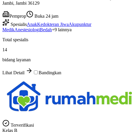
Jambi, Jambi 36129
Pemprop
Buka 24 jam
Spesialis
Anak
Kedokteran Jiwa
Akupunktur
Medik
Anestesiologi
Bedah
+
9
lainnya
Total spesialis
14
bidang layanan
Lihat Detail
Bandingkan
Terverifikasi
Kelas
B