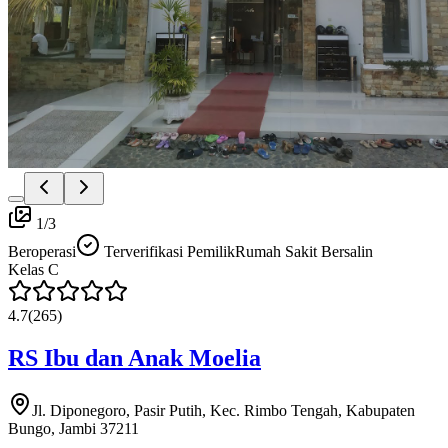
1
/
3
Beroperasi
Terverifikasi Pemilik
Rumah Sakit Bersalin
Kelas
C
4.7
(
265
)
RS Ibu dan Anak Moelia
Jl. Diponegoro, Pasir Putih, Kec. Rimbo Tengah, Kabupaten
Bungo, Jambi 37211