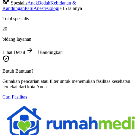
Spesialis
Anak
Bedah
Kebidanan &
Kandungan
Paru
Anestesiologi
+
15
lainnya
Total spesialis
20
bidang layanan
Lihat Detail
Bandingkan
Butuh Bantuan?
Gunakan pencarian atau filter untuk menemukan fasilitas kesehatan
terdekat dari kota Anda.
Cari Fasilitas