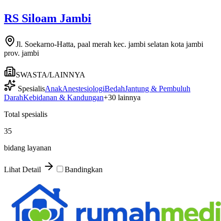
RS Siloam Jambi
Jl. Soekarno-Hatta, paal merah kec. jambi selatan kota jambi
prov. jambi
SWASTA/LAINNYA
Spesialis
Anak
Anestesiologi
Bedah
Jantung & Pembuluh
Darah
Kebidanan & Kandungan
+
30
lainnya
Total spesialis
35
bidang layanan
Lihat Detail
Bandingkan