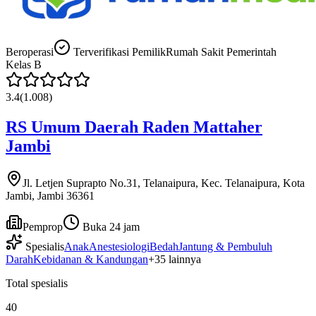
Beroperasi
Terverifikasi Pemilik
Rumah Sakit Pemerintah
Kelas
B
3.4
(
1.008
)
RS Umum Daerah Raden Mattaher
Jambi
Jl. Letjen Suprapto No.31, Telanaipura, Kec. Telanaipura, Kota
Jambi, Jambi 36361
Pemprop
Buka 24 jam
Spesialis
Anak
Anestesiologi
Bedah
Jantung & Pembuluh
Darah
Kebidanan & Kandungan
+
35
lainnya
Total spesialis
40