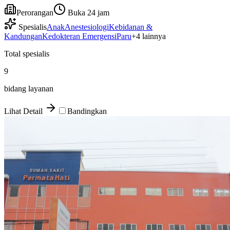
Perorangan
Buka 24 jam
Spesialis
Anak
Anestesiologi
Kebidanan &
Kandungan
Kedokteran Emergensi
Paru
+
4
lainnya
Total spesialis
9
bidang layanan
Lihat Detail
Bandingkan