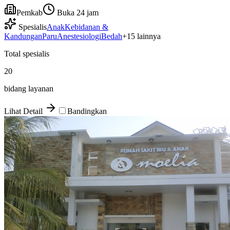
Pemkab
Buka 24 jam
Spesialis
Anak
Kebidanan &
Kandungan
Paru
Anestesiologi
Bedah
+
15
lainnya
Total spesialis
20
bidang layanan
Lihat Detail
Bandingkan