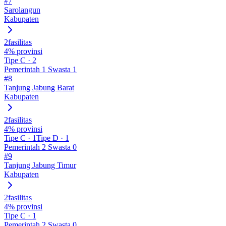
#
7
Sarolangun
Kabupaten
2
fasilitas
4
% provinsi
Tipe
C
·
2
Pemerintah
1
Swasta
1
#
8
Tanjung Jabung Barat
Kabupaten
2
fasilitas
4
% provinsi
Tipe
C
·
1
Tipe
D
·
1
Pemerintah
2
Swasta
0
#
9
Tanjung Jabung Timur
Kabupaten
2
fasilitas
4
% provinsi
Tipe
C
·
1
Pemerintah
2
Swasta
0