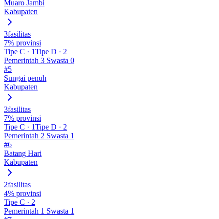
Muaro Jambi
Kabupaten
3
fasilitas
7
% provinsi
Tipe
C
·
1
Tipe
D
·
2
Pemerintah
3
Swasta
0
#
5
Sungai penuh
Kabupaten
3
fasilitas
7
% provinsi
Tipe
C
·
1
Tipe
D
·
2
Pemerintah
2
Swasta
1
#
6
Batang Hari
Kabupaten
2
fasilitas
4
% provinsi
Tipe
C
·
2
Pemerintah
1
Swasta
1