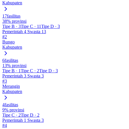
Kabupaten
17
fasilitas
38
% provinsi
Tipe
B
·
3
Tipe
C
·
11
Tipe
D
·
3
Pemerintah
4
Swasta
13
#
2
Bungo
Kabupaten
6
fasilitas
13
% provinsi
Tipe
B
·
1
Tipe
C
·
2
Tipe
D
·
3
Pemerintah
3
Swasta
3
#
3
Merangin
Kabupaten
4
fasilitas
9
% provinsi
Tipe
C
·
2
Tipe
D
·
2
Pemerintah
1
Swasta
3
#
4