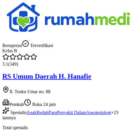
Beroperasi
Terverifikasi
Kelas
B
3.1
(
349
)
RS Umum Daerah H. Hanafie
Jl. Teuku Umar no. 88
Pemkab
Buka 24 jam
Spesialis
Anak
Bedah
Paru
Penyakit Dalam
Anestesiologi
+
23
lainnya
Total spesialis