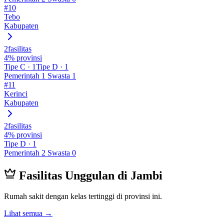
#
10
Tebo
Kabupaten
2
fasilitas
4
% provinsi
Tipe
C
·
1
Tipe
D
·
1
Pemerintah
1
Swasta
1
#
11
Kerinci
Kabupaten
2
fasilitas
4
% provinsi
Tipe
D
·
1
Pemerintah
2
Swasta
0
Fasilitas Unggulan di
Jambi
Rumah sakit dengan kelas tertinggi di provinsi ini.
Lihat semua →