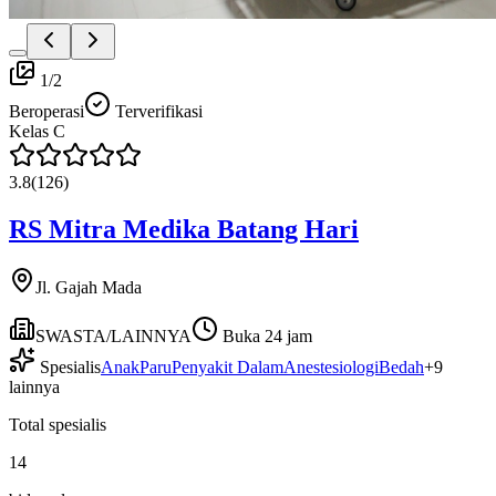
1
/
2
Beroperasi
Terverifikasi
Kelas
C
3.8
(
126
)
RS Mitra Medika Batang Hari
Jl. Gajah Mada
SWASTA/LAINNYA
Buka 24 jam
Spesialis
Anak
Paru
Penyakit Dalam
Anestesiologi
Bedah
+
9
lainnya
Total spesialis
14