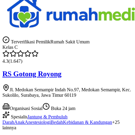
Terverifikasi Pemilik
Rumah Sakit Umum
Kelas
C
4.3
(
1.647
)
RS Gotong Royong
Jl. Medokan Semampir Indah No.97, Medokan Semampir, Kec.
Sukolilo, Surabaya, Jawa Timur 60119
Organisasi Sosial
Buka 24 jam
Spesialis
Jantung & Pembuluh
Darah
Anak
Anestesiologi
Bedah
Kebidanan & Kandungan
+
25
lainnya