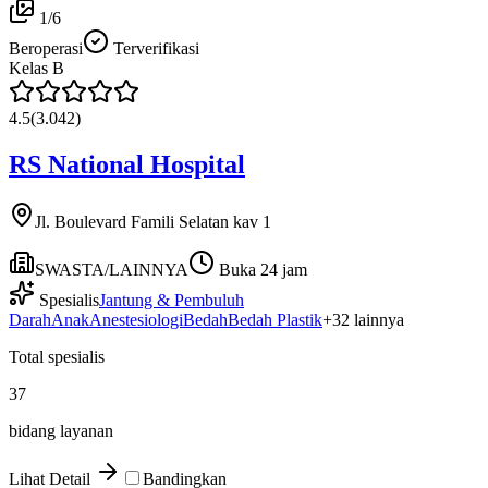
1
/
6
Beroperasi
Terverifikasi
Kelas
B
4.5
(
3.042
)
RS National Hospital
Jl. Boulevard Famili Selatan kav 1
SWASTA/LAINNYA
Buka 24 jam
Spesialis
Jantung & Pembuluh
Darah
Anak
Anestesiologi
Bedah
Bedah Plastik
+
32
lainnya
Total spesialis
37
bidang layanan
Lihat Detail
Bandingkan