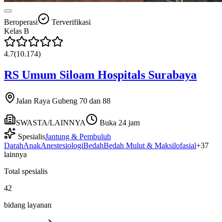
Beroperasi
Terverifikasi
Kelas
B
4.7
(
10.174
)
RS Umum Siloam Hospitals Surabaya
Jalan Raya Gubeng 70 dan 88
SWASTA/LAINNYA
Buka 24 jam
Spesialis
Jantung & Pembuluh
Darah
Anak
Anestesiologi
Bedah
Bedah Mulut & Maksilofasial
+
37
lainnya
Total spesialis
42
bidang layanan