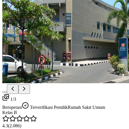
1
/
3
Beroperasi
Terverifikasi Pemilik
Rumah Sakit Umum
Kelas
B
4.3
(
2.086
)