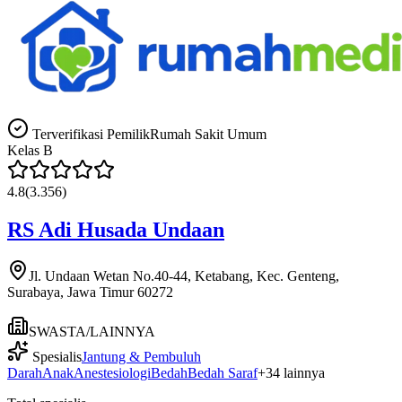
Terverifikasi Pemilik
Rumah Sakit Umum
Kelas
B
4.8
(
3.356
)
RS Adi Husada Undaan
Jl. Undaan Wetan No.40-44, Ketabang, Kec. Genteng,
Surabaya, Jawa Timur 60272
SWASTA/LAINNYA
Spesialis
Jantung & Pembuluh
Darah
Anak
Anestesiologi
Bedah
Bedah Saraf
+
34
lainnya