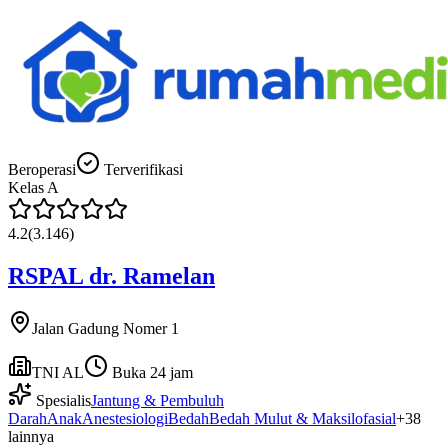
Beroperasi
Terverifikasi
Kelas
A
4.2
(
3.146
)
RSPAL dr. Ramelan
Jalan Gadung Nomer 1
TNI AL
Buka 24 jam
Spesialis
Jantung & Pembuluh
Darah
Anak
Anestesiologi
Bedah
Bedah Mulut & Maksilofasial
+
38
lainnya