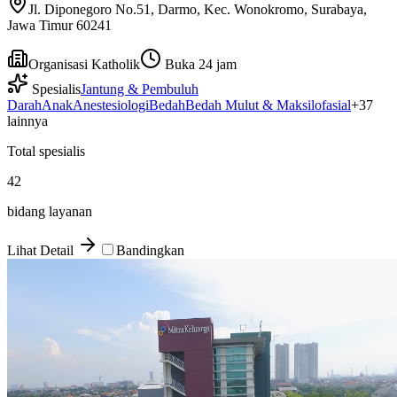
Jl. Diponegoro No.51, Darmo, Kec. Wonokromo, Surabaya,
Jawa Timur 60241
Organisasi Katholik
Buka 24 jam
Spesialis
Jantung & Pembuluh
Darah
Anak
Anestesiologi
Bedah
Bedah Mulut & Maksilofasial
+
37
lainnya
Total spesialis
42
bidang layanan
Lihat Detail
Bandingkan