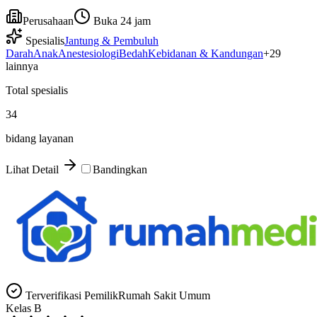
Perusahaan
Buka 24 jam
Spesialis
Jantung & Pembuluh
Darah
Anak
Anestesiologi
Bedah
Kebidanan & Kandungan
+
29
lainnya
Total spesialis
34
bidang layanan
Lihat Detail
Bandingkan
Terverifikasi Pemilik
Rumah Sakit Umum
Kelas
B