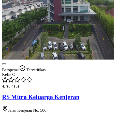
Beroperasi
Terverifikasi
Kelas
C
4.7
(
8.415
)
RS Mitra Keluarga Kenjeran
Jalan Kenjeran No. 506