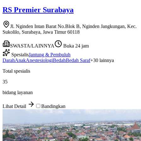
RS Premier Surabaya
Jl. Nginden Intan Barat No.Blok B, Nginden Jangkungan, Kec.
Sukolilo, Surabaya, Jawa Timur 60118
SWASTA/LAINNYA
Buka 24 jam
Spesialis
Jantung & Pembuluh
Darah
Anak
Anestesiologi
Bedah
Bedah Saraf
+
30
lainnya
Total spesialis
35
bidang layanan
Lihat Detail
Bandingkan