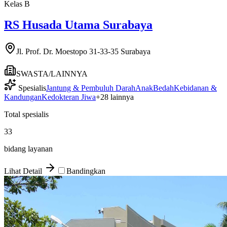
Kelas
B
RS Husada Utama Surabaya
Jl. Prof. Dr. Moestopo 31-33-35 Surabaya
SWASTA/LAINNYA
Spesialis
Jantung & Pembuluh Darah
Anak
Bedah
Kebidanan &
Kandungan
Kedokteran Jiwa
+
28
lainnya
Total spesialis
33
bidang layanan
Lihat Detail
Bandingkan