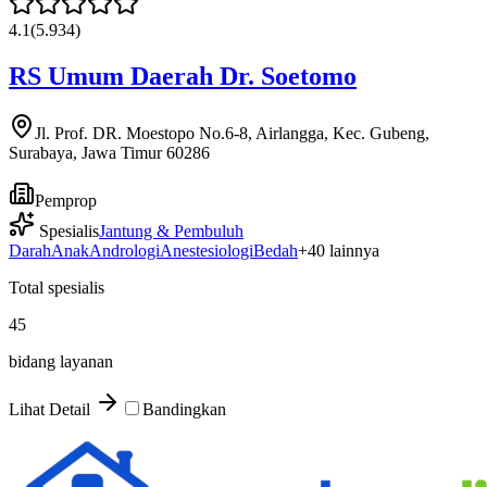
4.1
(
5.934
)
RS Umum Daerah Dr. Soetomo
Jl. Prof. DR. Moestopo No.6-8, Airlangga, Kec. Gubeng,
Surabaya, Jawa Timur 60286
Pemprop
Spesialis
Jantung & Pembuluh
Darah
Anak
Andrologi
Anestesiologi
Bedah
+
40
lainnya
Total spesialis
45
bidang layanan
Lihat Detail
Bandingkan