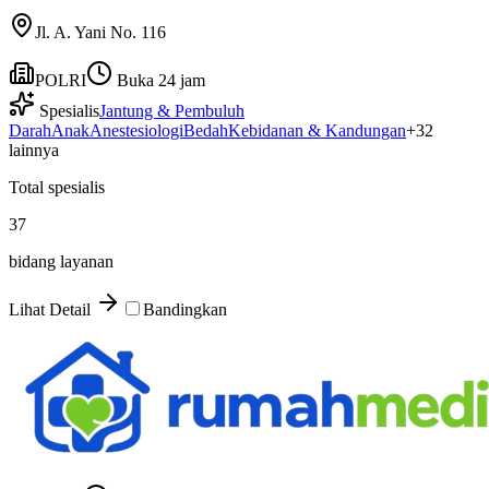
Jl. A. Yani No. 116
POLRI
Buka 24 jam
Spesialis
Jantung & Pembuluh
Darah
Anak
Anestesiologi
Bedah
Kebidanan & Kandungan
+
32
lainnya
Total spesialis
37
bidang layanan
Lihat Detail
Bandingkan