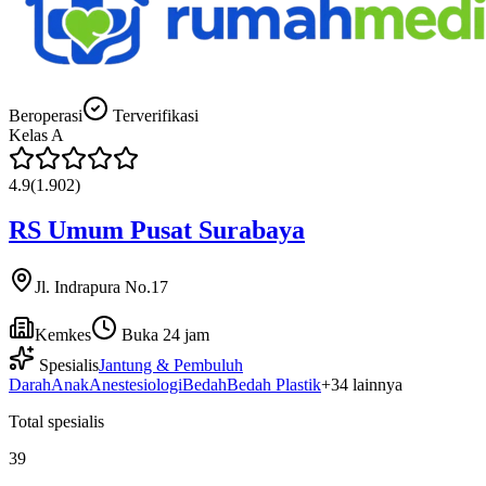
Beroperasi
Terverifikasi
Kelas
A
4.9
(
1.902
)
RS Umum Pusat Surabaya
Jl. Indrapura No.17
Kemkes
Buka 24 jam
Spesialis
Jantung & Pembuluh
Darah
Anak
Anestesiologi
Bedah
Bedah Plastik
+
34
lainnya
Total spesialis
39