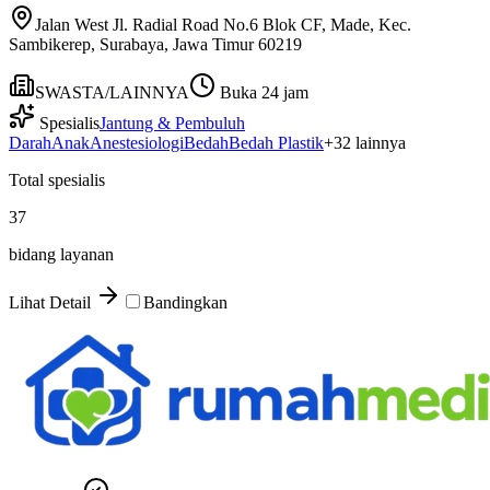
Jalan West Jl. Radial Road No.6 Blok CF, Made, Kec.
Sambikerep, Surabaya, Jawa Timur 60219
SWASTA/LAINNYA
Buka 24 jam
Spesialis
Jantung & Pembuluh
Darah
Anak
Anestesiologi
Bedah
Bedah Plastik
+
32
lainnya
Total spesialis
37
bidang layanan
Lihat Detail
Bandingkan