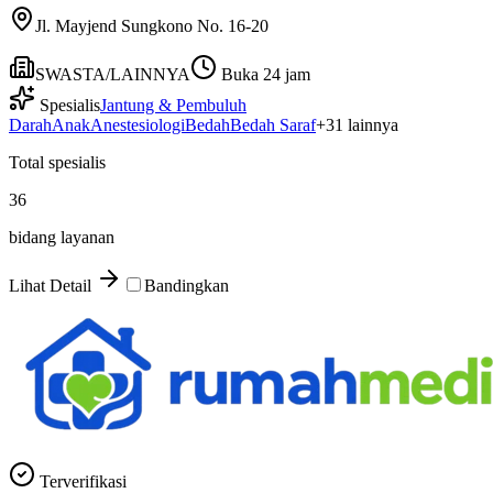
Jl. Mayjend Sungkono No. 16-20
SWASTA/LAINNYA
Buka 24 jam
Spesialis
Jantung & Pembuluh
Darah
Anak
Anestesiologi
Bedah
Bedah Saraf
+
31
lainnya
Total spesialis
36
bidang layanan
Lihat Detail
Bandingkan
Terverifikasi