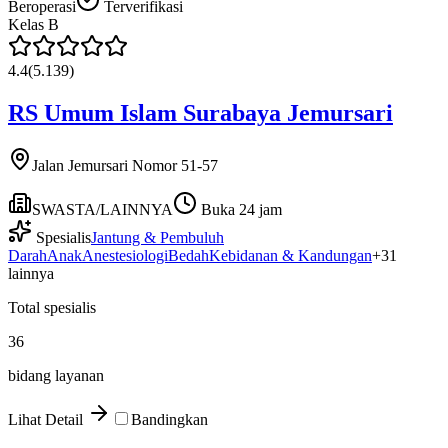
Beroperasi
Terverifikasi
Kelas
B
4.4
(
5.139
)
RS Umum Islam Surabaya Jemursari
Jalan Jemursari Nomor 51-57
SWASTA/LAINNYA
Buka 24 jam
Spesialis
Jantung & Pembuluh
Darah
Anak
Anestesiologi
Bedah
Kebidanan & Kandungan
+
31
lainnya
Total spesialis
36
bidang layanan
Lihat Detail
Bandingkan