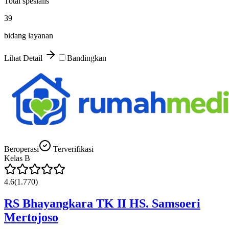
Total spesialis
39
bidang layanan
Lihat Detail
Bandingkan
Beroperasi
Terverifikasi
Kelas
B
4.6
(
1.770
)
RS Bhayangkara TK II HS. Samsoeri
Mertojoso