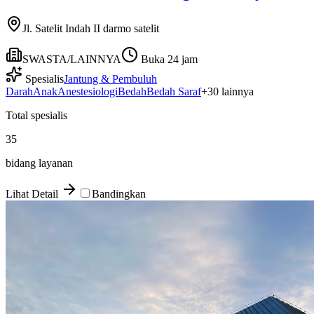
Jl. Satelit Indah II darmo satelit
SWASTA/LAINNYA
Buka 24 jam
Spesialis
Jantung & Pembuluh
Darah
Anak
Anestesiologi
Bedah
Bedah Saraf
+
30
lainnya
Total spesialis
35
bidang layanan
Lihat Detail
Bandingkan