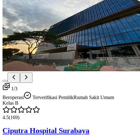
1
/
3
Beroperasi
Terverifikasi Pemilik
Rumah Sakit Umum
Kelas
B
4.5
(
169
)
Ciputra Hospital Surabaya