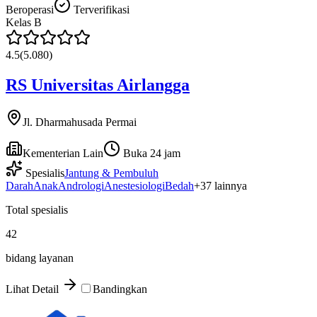
Beroperasi
Terverifikasi
Kelas
B
4.5
(
5.080
)
RS Universitas Airlangga
Jl. Dharmahusada Permai
Kementerian Lain
Buka 24 jam
Spesialis
Jantung & Pembuluh
Darah
Anak
Andrologi
Anestesiologi
Bedah
+
37
lainnya
Total spesialis
42
bidang layanan
Lihat Detail
Bandingkan