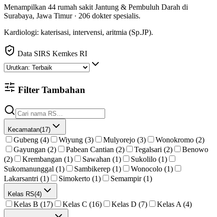
Menampilkan
44
rumah sakit
Jantung & Pembuluh Darah
di
Surabaya
,
Jawa Timur
·
206
dokter spesialis
.
Kardiologi: katerisasi, intervensi, aritmia (Sp.JP).
Data SIRS Kemkes RI
Filter Tambahan
Kecamatan
(
17
)
Gubeng (4)
Wiyung (3)
Mulyorejo (3)
Wonokromo (2)
Gayungan (2)
Pabean Cantian (2)
Tegalsari (2)
Benowo
(2)
Krembangan (1)
Sawahan (1)
Sukolilo (1)
Sukomanunggal (1)
Sambikerep (1)
Wonocolo (1)
Lakarsantri (1)
Simokerto (1)
Semampir (1)
Kelas RS
(
4
)
Kelas B (17)
Kelas C (16)
Kelas D (7)
Kelas A (4)