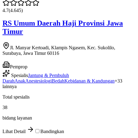
4.7
(
4.645
)
RS Umum Daerah Haji Provinsi Jawa
Timur
Jl. Manyar Kertoadi, Klampis Ngasem, Kec. Sukolilo,
Surabaya, Jawa Timur 60116
Pemprop
Spesialis
Jantung & Pembuluh
Darah
Anak
Anestesiologi
Bedah
Kebidanan & Kandungan
+
33
lainnya
Total spesialis
38
bidang layanan
Lihat Detail
Bandingkan