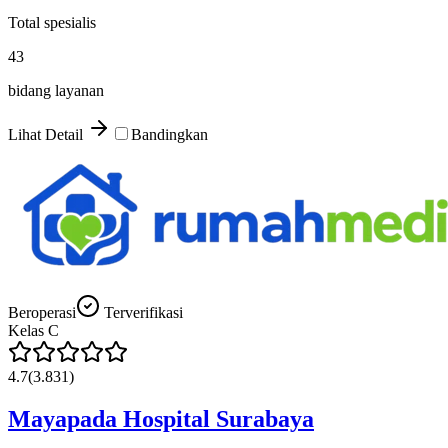
Total spesialis
43
bidang layanan
Lihat Detail
Bandingkan
Beroperasi
Terverifikasi
Kelas
C
4.7
(
3.831
)
Mayapada Hospital Surabaya