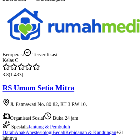
Beroperasi
Terverifikasi
Kelas
C
3.8
(
1.433
)
RS Umum Setia Mitra
Jl. Fatmawati No. 80-82, RT 3 RW 10,
Organisasi Sosial
Buka 24 jam
Spesialis
Jantung & Pembuluh
Darah
Anak
Anestesiologi
Bedah
Kebidanan & Kandungan
+
21
lainnya