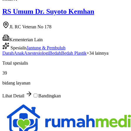
RS Umum Dr. Suyoto Kemhan
Jl. RC Veteran No 178
Kementerian Lain
Spesialis
Jantung & Pembuluh
Darah
Anak
Anestesiologi
Bedah
Bedah Plastik
+
34
lainnya
Total spesialis
39
bidang layanan
Lihat Detail
Bandingkan