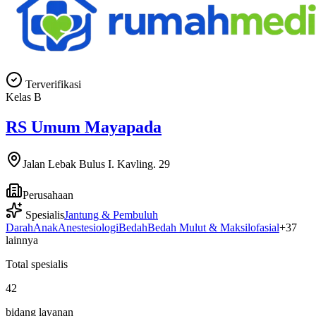
Terverifikasi
Kelas
B
RS Umum Mayapada
Jalan Lebak Bulus I. Kavling. 29
Perusahaan
Spesialis
Jantung & Pembuluh
Darah
Anak
Anestesiologi
Bedah
Bedah Mulut & Maksilofasial
+
37
lainnya
Total spesialis
42
bidang layanan