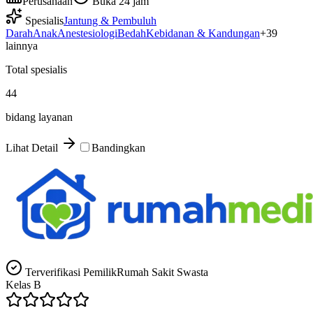
Perusahaan
Buka 24 jam
Spesialis
Jantung & Pembuluh
Darah
Anak
Anestesiologi
Bedah
Kebidanan & Kandungan
+
39
lainnya
Total spesialis
44
bidang layanan
Lihat Detail
Bandingkan
Terverifikasi Pemilik
Rumah Sakit Swasta
Kelas
B