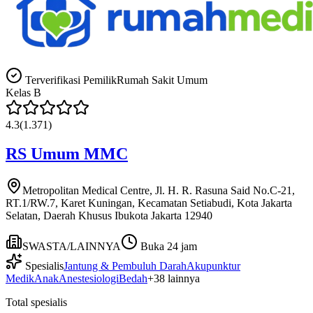
Terverifikasi Pemilik
Rumah Sakit Umum
Kelas
B
4.3
(
1.371
)
RS Umum MMC
Metropolitan Medical Centre, Jl. H. R. Rasuna Said No.C-21,
RT.1/RW.7, Karet Kuningan, Kecamatan Setiabudi, Kota Jakarta
Selatan, Daerah Khusus Ibukota Jakarta 12940
SWASTA/LAINNYA
Buka 24 jam
Spesialis
Jantung & Pembuluh Darah
Akupunktur
Medik
Anak
Anestesiologi
Bedah
+
38
lainnya
Total spesialis