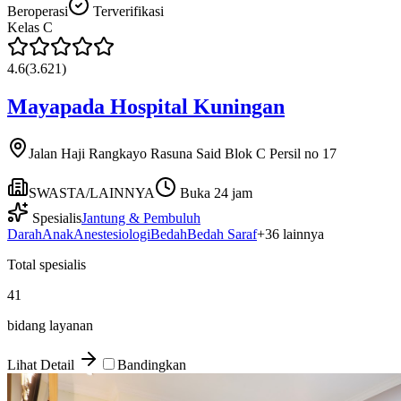
Beroperasi
Terverifikasi
Kelas
C
4.6
(
3.621
)
Mayapada Hospital Kuningan
Jalan Haji Rangkayo Rasuna Said Blok C Persil no 17
SWASTA/LAINNYA
Buka 24 jam
Spesialis
Jantung & Pembuluh
Darah
Anak
Anestesiologi
Bedah
Bedah Saraf
+
36
lainnya
Total spesialis
41
bidang layanan
Lihat Detail
Bandingkan