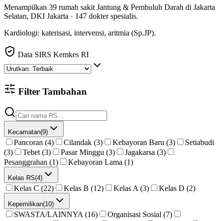
Menampilkan
39
rumah sakit
Jantung & Pembuluh Darah
di
Jakarta
Selatan
,
DKI Jakarta
·
147
dokter spesialis
.
Kardiologi: katerisasi, intervensi, aritmia (Sp.JP).
Data SIRS Kemkes RI
Filter Tambahan
Kecamatan
(
9
)
Pancoran (4)
Cilandak (3)
Kebayoran Baru (3)
Setiabudi
(3)
Tebet (3)
Pasar Minggu (3)
Jagakarsa (3)
Pesanggrahan (1)
Kebayoran Lama (1)
Kelas RS
(
4
)
Kelas C (22)
Kelas B (12)
Kelas A (3)
Kelas D (2)
Kepemilikan
(
10
)
SWASTA/LAINNYA (16)
Organisasi Sosial (7)