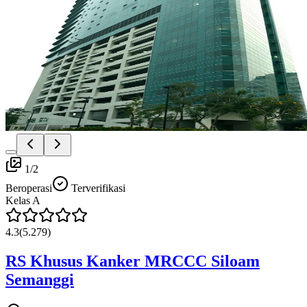
1
/
2
Beroperasi
Terverifikasi
Kelas
A
4.3
(
5.279
)
RS Khusus Kanker MRCCC Siloam
Semanggi