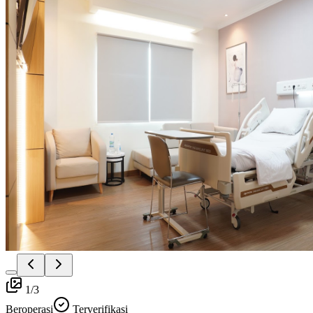
1
/
3
Beroperasi
Terverifikasi