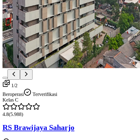
1
/
2
Beroperasi
Terverifikasi
Kelas
C
4.8
(
5.988
)
RS Brawijaya Saharjo