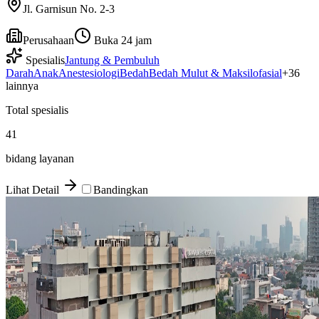
Jl. Garnisun No. 2-3
Perusahaan
Buka 24 jam
Spesialis
Jantung & Pembuluh
Darah
Anak
Anestesiologi
Bedah
Bedah Mulut & Maksilofasial
+
36
lainnya
Total spesialis
41
bidang layanan
Lihat Detail
Bandingkan