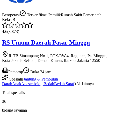
Beroperasi
Terverifikasi Pemilik
Rumah Sakit Pemerintah
Kelas
B
4.6
(
8.873
)
RS Umum Daerah Pasar Minggu
Jl. TB Simatupang No.1, RT.9/RW.4, Ragunan, Ps. Minggu,
Kota Jakarta Selatan, Daerah Khusus Ibukota Jakarta 12550
Pemprop
Buka 24 jam
Spesialis
Jantung & Pembuluh
Darah
Anak
Anestesiologi
Bedah
Bedah Saraf
+
31
lainnya
Total spesialis
36
bidang layanan