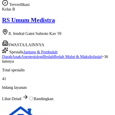
Terverifikasi
Kelas
B
RS Umum Medistra
Jl. Jendral Gatot Subroto Kav 59
SWASTA/LAINNYA
Spesialis
Jantung & Pembuluh
Darah
Anak
Anestesiologi
Bedah
Bedah Mulut & Maksilofasial
+
36
lainnya
Total spesialis
41
bidang layanan
Lihat Detail
Bandingkan