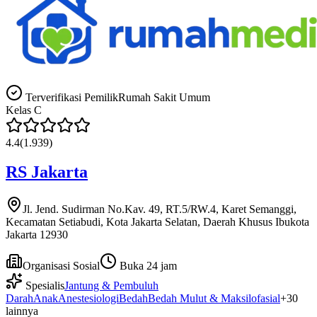
Terverifikasi Pemilik
Rumah Sakit Umum
Kelas
C
4.4
(
1.939
)
RS Jakarta
Jl. Jend. Sudirman No.Kav. 49, RT.5/RW.4, Karet Semanggi,
Kecamatan Setiabudi, Kota Jakarta Selatan, Daerah Khusus Ibukota
Jakarta 12930
Organisasi Sosial
Buka 24 jam
Spesialis
Jantung & Pembuluh
Darah
Anak
Anestesiologi
Bedah
Bedah Mulut & Maksilofasial
+
30
lainnya