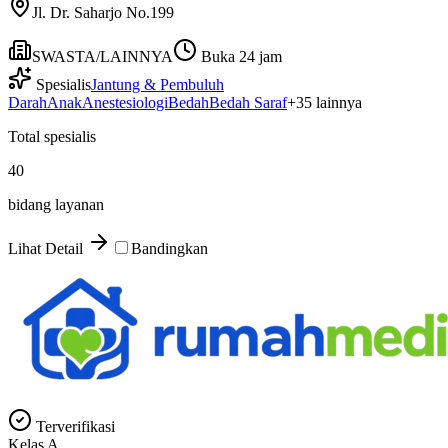
Jl. Dr. Saharjo No.199
SWASTA/LAINNYA
Buka 24 jam
Spesialis
Jantung & Pembuluh
Darah
Anak
Anestesiologi
Bedah
Bedah Saraf
+
35
lainnya
Total spesialis
40
bidang layanan
Lihat Detail
Bandingkan
Terverifikasi
Kelas
A