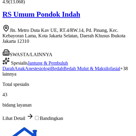
4.9
(
13.068
)
RS Umum Pondok Indah
Jln. Metro Duta Kav UE, RT.4/RW.14, Pd. Pinang, Kec.
Kebayoran Lama, Kota Jakarta Selatan, Daerah Khusus Ibukota
Jakarta 12310
SWASTA/LAINNYA
Spesialis
Jantung & Pembuluh
Darah
Anak
Anestesiologi
Bedah
Bedah Mulut & Maksilofasial
+
38
lainnya
Total spesialis
43
bidang layanan
Lihat Detail
Bandingkan