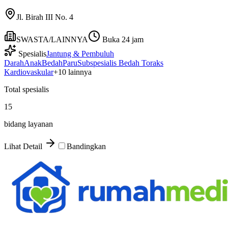
Jl. Birah III No. 4
SWASTA/LAINNYA
Buka 24 jam
Spesialis
Jantung & Pembuluh
Darah
Anak
Bedah
Paru
Subspesialis Bedah Toraks
Kardiovaskular
+
10
lainnya
Total spesialis
15
bidang layanan
Lihat Detail
Bandingkan