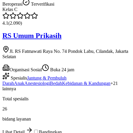
Beroperasi
Terverifikasi
Kelas
C
4.1
(
2.090
)
RS Umum Prikasih
Jl. RS Fatmawati Raya No. 74 Pondok Labu, Cilandak, Jakarta
Selatan
Organisasi Sosial
Buka 24 jam
Spesialis
Jantung & Pembuluh
Darah
Anak
Anestesiologi
Bedah
Kebidanan & Kandungan
+
21
lainnya
Total spesialis
26
bidang layanan
Lihat Detail
Bandingkan