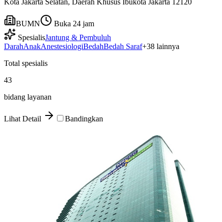
Kota Jakarta Selatan, Daerah Khusus Ibukota Jakarta 12120
BUMN
Buka 24 jam
Spesialis
Jantung & Pembuluh
Darah
Anak
Anestesiologi
Bedah
Bedah Saraf
+
38
lainnya
Total spesialis
43
bidang layanan
Lihat Detail
Bandingkan