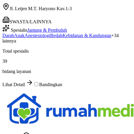
Jl. Letjen M.T. Haryono Kav.1-3
SWASTA/LAINNYA
Spesialis
Jantung & Pembuluh
Darah
Anak
Anestesiologi
Bedah
Kebidanan & Kandungan
+
34
lainnya
Total spesialis
39
bidang layanan
Lihat Detail
Bandingkan