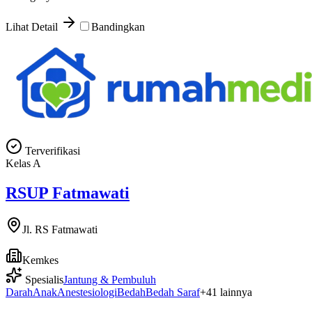
Lihat Detail
Bandingkan
Terverifikasi
Kelas
A
RSUP Fatmawati
Jl. RS Fatmawati
Kemkes
Spesialis
Jantung & Pembuluh
Darah
Anak
Anestesiologi
Bedah
Bedah Saraf
+
41
lainnya