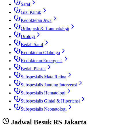
Saraf
Gizi Klinik
Kedokteran Jiwa
Orthopedi & Traumatologi
Urologi
Bedah Saraf
Kedokteran Olahraga
Kedokteran Emergensi
Bedah Plastik
Subspesialis Mata Retina
Subspesialis Jantung Intervensi
Subspesialis Hematologi
Subspesialis Ginjal & Hipertensi
Subspesialis Neonatologi
Jadwal Besuk
RS Jakarta