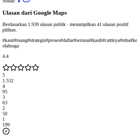
Sosial:
Ulasan dari Google Maps
Berdasarkan
1.939
ulasan publik · menampilkan
41
ulasan positif
pilihan.
#
kasir
#
ruang
#
strategis
#
proses
#
daftar
#
serunai
#
kasih
#
cattleya
#
mba
#
ke
olahraga
4.4
5
1.532
4
95
3
63
2
50
1
199