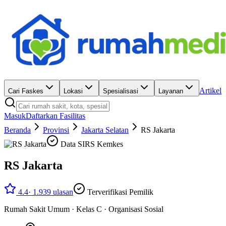
Artikel
Cari Faskes
Lokasi
Spesialisasi
Layanan
Masuk
Daftarkan Fasilitas
Beranda
Provinsi
Jakarta Selatan
RS Jakarta
Data SIRS Kemkes
RS Jakarta
4.4
·
1.939
ulasan
Terverifikasi Pemilik
Rumah Sakit Umum
·
Kelas C
·
Organisasi Sosial