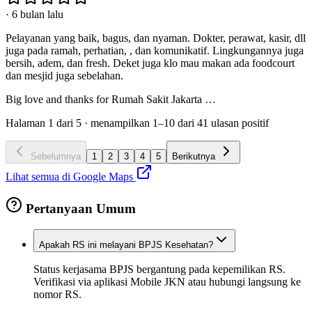
·
6 bulan lalu
Pelayanan yang baik, bagus, dan nyaman. Dokter, perawat, kasir, dll
juga pada ramah, perhatian, , dan komunikatif. Lingkungannya juga
bersih, adem, dan fresh. Deket juga klo mau makan ada foodcourt
dan mesjid juga sebelahan.
Big love and thanks for Rumah Sakit Jakarta …
Halaman
1
dari
5
· menampilkan
1
–
10
dari
41
ulasan positif
Sebelumnya
1
2
3
4
5
Berikutnya
Lihat semua di Google Maps
Pertanyaan Umum
Apakah RS ini melayani BPJS Kesehatan?
Status kerjasama BPJS bergantung pada kepemilikan RS.
Verifikasi via aplikasi Mobile JKN atau hubungi langsung ke
nomor RS.