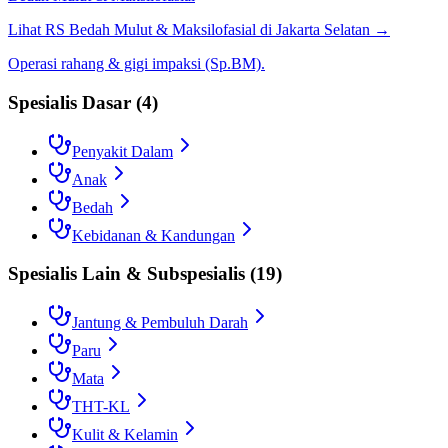
Lihat RS
Bedah Mulut & Maksilofasial
di
Jakarta Selatan
→
Operasi rahang & gigi impaksi (Sp.BM).
Spesialis Dasar
(
4
)
Penyakit Dalam
Anak
Bedah
Kebidanan & Kandungan
Spesialis Lain & Subspesialis
(
19
)
Jantung & Pembuluh Darah
Paru
Mata
THT-KL
Kulit & Kelamin