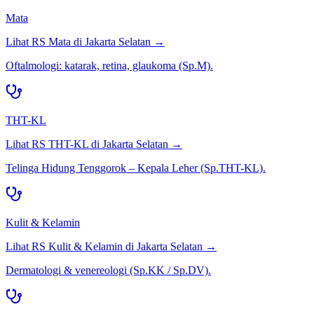
Mata
Lihat RS
Mata
di
Jakarta Selatan
→
Oftalmologi: katarak, retina, glaukoma (Sp.M).
THT-KL
Lihat RS
THT-KL
di
Jakarta Selatan
→
Telinga Hidung Tenggorok – Kepala Leher (Sp.THT-KL).
Kulit & Kelamin
Lihat RS
Kulit & Kelamin
di
Jakarta Selatan
→
Dermatologi & venereologi (Sp.KK / Sp.DV).