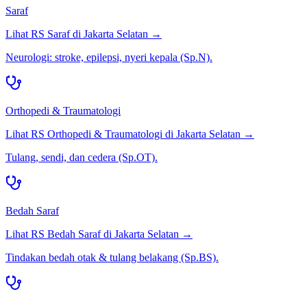
Saraf
Lihat RS
Saraf
di
Jakarta Selatan
→
Neurologi: stroke, epilepsi, nyeri kepala (Sp.N).
Orthopedi & Traumatologi
Lihat RS
Orthopedi & Traumatologi
di
Jakarta Selatan
→
Tulang, sendi, dan cedera (Sp.OT).
Bedah Saraf
Lihat RS
Bedah Saraf
di
Jakarta Selatan
→
Tindakan bedah otak & tulang belakang (Sp.BS).