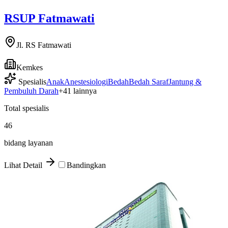
RSUP Fatmawati
Jl. RS Fatmawati
Kemkes
Spesialis
Anak
Anestesiologi
Bedah
Bedah Saraf
Jantung &
Pembuluh Darah
+
41
lainnya
Total spesialis
46
bidang layanan
Lihat Detail
Bandingkan