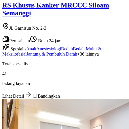
RS Khusus Kanker MRCCC Siloam
Semanggi
Jl. Garnisun No. 2-3
Perusahaan
Buka 24 jam
Spesialis
Anak
Anestesiologi
Bedah
Bedah Mulut &
Maksilofasial
Jantung & Pembuluh Darah
+
36
lainnya
Total spesialis
41
bidang layanan
Lihat Detail
Bandingkan