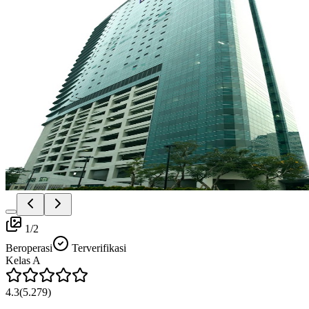
1
/
2
Beroperasi
Terverifikasi
Kelas
A
4.3
(
5.279
)