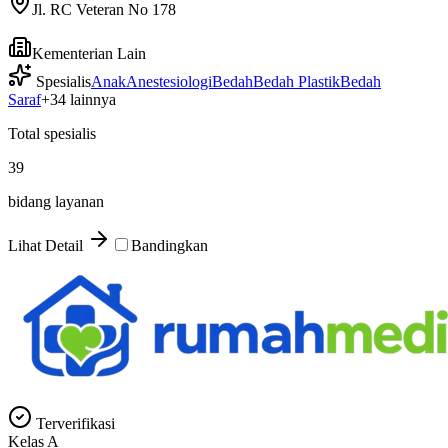
Jl. RC Veteran No 178
Kementerian Lain
Spesialis
Anak
Anestesiologi
Bedah
Bedah Plastik
Bedah
Saraf
+
34
lainnya
Total spesialis
39
bidang layanan
Lihat Detail
Bandingkan
Terverifikasi
Kelas
A