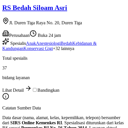
RS Bedah Siloam Asri
Jl. Duren Tiga Raya No. 20, Duren Tiga
Perusahaan
Buka 24 jam
Spesialis
Anak
Anestesiologi
Bedah
Kebidanan &
Kandungan
Konservasi Gigi
+
32
lainnya
Total spesialis
37
bidang layanan
Lihat Detail
Bandingkan
Catatan Sumber Data
Data dasar (nama, alamat, kelas, kepemilikan, telepon) bersumber
dari
SIRS Online Kemenkes RI
. Spesialisasi diturunkan dari kelas
RS sesuai
Permenkes RI No. 56 Tahun 2014
. Layanan aktual