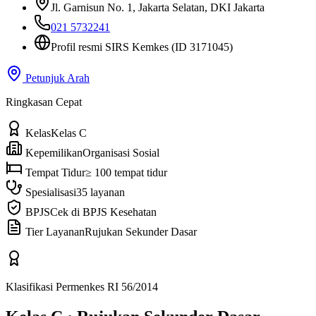
Jl. Garnisun No. 1
, Jakarta Selatan, DKI Jakarta
021 5732241
Profil resmi SIRS Kemkes
(ID 3171045)
Petunjuk Arah
Ringkasan Cepat
Kelas
Kelas C
Kepemilikan
Organisasi Sosial
Tempat Tidur
≥ 100 tempat tidur
Spesialisasi
35 layanan
BPJS
Cek di BPJS Kesehatan
Tier Layanan
Rujukan Sekunder Dasar
Klasifikasi Permenkes RI 56/2014