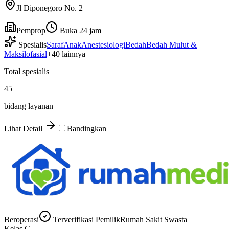
Jl Diponegoro No. 2
Pemprop
Buka 24 jam
Spesialis
Saraf
Anak
Anestesiologi
Bedah
Bedah Mulut &
Maksilofasial
+
40
lainnya
Total spesialis
45
bidang layanan
Lihat Detail
Bandingkan
Beroperasi
Terverifikasi Pemilik
Rumah Sakit Swasta
Kelas
C