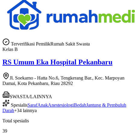
Terverifikasi Pemilik
Rumah Sakit Swasta
Kelas
B
RS Umum Eka Hospital Pekanbaru
Jl. Soekarno - Hatta No.6, Tengkerang Bar., Kec. Marpoyan
Damai, Kota Pekanbaru, Riau 28292
SWASTA/LAINNYA
Spesialis
Saraf
Anak
Anestesiologi
Bedah
Jantung & Pembuluh
Darah
+
34
lainnya
Total spesialis
39