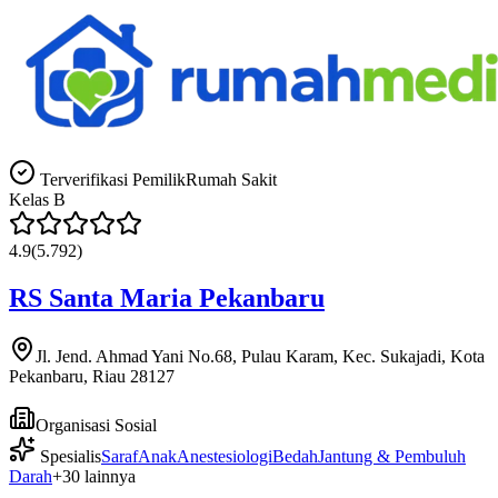
Terverifikasi Pemilik
Rumah Sakit
Kelas
B
4.9
(
5.792
)
RS Santa Maria Pekanbaru
Jl. Jend. Ahmad Yani No.68, Pulau Karam, Kec. Sukajadi, Kota
Pekanbaru, Riau 28127
Organisasi Sosial
Spesialis
Saraf
Anak
Anestesiologi
Bedah
Jantung & Pembuluh
Darah
+
30
lainnya