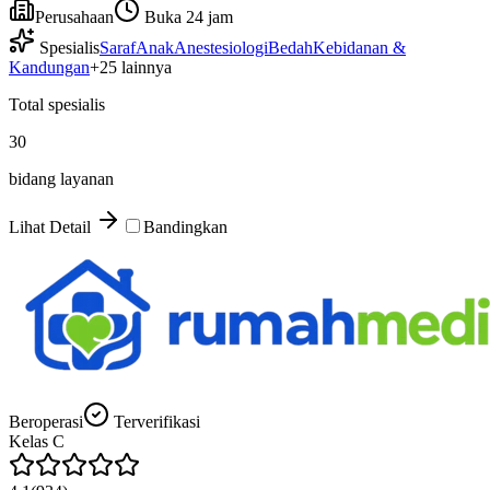
Perusahaan
Buka 24 jam
Spesialis
Saraf
Anak
Anestesiologi
Bedah
Kebidanan &
Kandungan
+
25
lainnya
Total spesialis
30
bidang layanan
Lihat Detail
Bandingkan
Beroperasi
Terverifikasi
Kelas
C