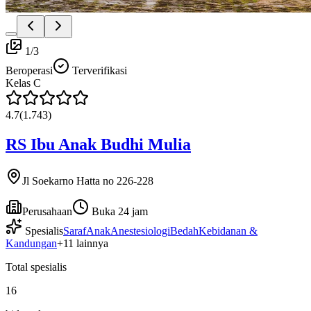
1
/
3
Beroperasi
Terverifikasi
Kelas
C
4.7
(
1.743
)
RS Ibu Anak Budhi Mulia
Jl Soekarno Hatta no 226-228
Perusahaan
Buka 24 jam
Spesialis
Saraf
Anak
Anestesiologi
Bedah
Kebidanan &
Kandungan
+
11
lainnya
Total spesialis
16