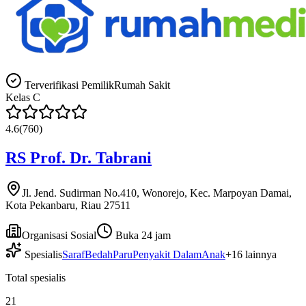
Terverifikasi Pemilik
Rumah Sakit
Kelas
C
4.6
(
760
)
RS Prof. Dr. Tabrani
Jl. Jend. Sudirman No.410, Wonorejo, Kec. Marpoyan Damai,
Kota Pekanbaru, Riau 27511
Organisasi Sosial
Buka 24 jam
Spesialis
Saraf
Bedah
Paru
Penyakit Dalam
Anak
+
16
lainnya
Total spesialis
21