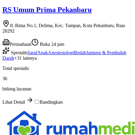
RS Umum Prima Pekanbaru
Jl. Bima No.1, Delima, Kec. Tampan, Kota Pekanbaru, Riau
28292
Perusahaan
Buka 24 jam
Spesialis
Saraf
Anak
Anestesiologi
Bedah
Jantung & Pembuluh
Darah
+
31
lainnya
Total spesialis
36
bidang layanan
Lihat Detail
Bandingkan