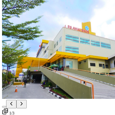
1
/
3