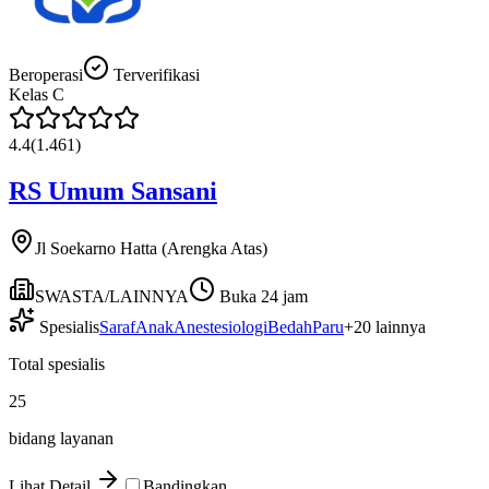
Beroperasi
Terverifikasi
Kelas
C
4.4
(
1.461
)
RS Umum Sansani
Jl Soekarno Hatta (Arengka Atas)
SWASTA/LAINNYA
Buka 24 jam
Spesialis
Saraf
Anak
Anestesiologi
Bedah
Paru
+
20
lainnya
Total spesialis
25
bidang layanan
Lihat Detail
Bandingkan