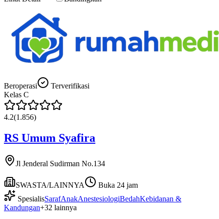
Beroperasi
Terverifikasi
Kelas
C
4.2
(
1.856
)
RS Umum Syafira
Jl Jenderal Sudirman No.134
SWASTA/LAINNYA
Buka 24 jam
Spesialis
Saraf
Anak
Anestesiologi
Bedah
Kebidanan &
Kandungan
+
32
lainnya