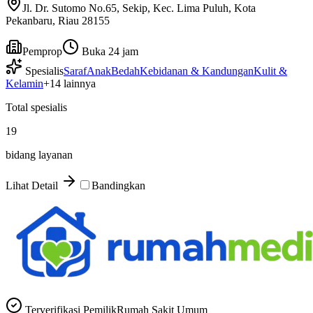
Jl. Dr. Sutomo No.65, Sekip, Kec. Lima Puluh, Kota
Pekanbaru, Riau 28155
Pemprop
Buka 24 jam
Spesialis
Saraf
Anak
Bedah
Kebidanan & Kandungan
Kulit &
Kelamin
+
14
lainnya
Total spesialis
19
bidang layanan
Lihat Detail
Bandingkan
Terverifikasi Pemilik
Rumah Sakit Umum