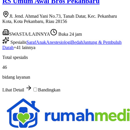
RS Umum Awal Bros Pekanbaru
Jl. Jend. Ahmad Yani No.73, Tanah Datar, Kec. Pekanbaru
Kota, Kota Pekanbaru, Riau 28156
SWASTA/LAINNYA
Buka 24 jam
Spesialis
Saraf
Anak
Anestesiologi
Bedah
Jantung & Pembuluh
Darah
+
41
lainnya
Total spesialis
46
bidang layanan
Lihat Detail
Bandingkan