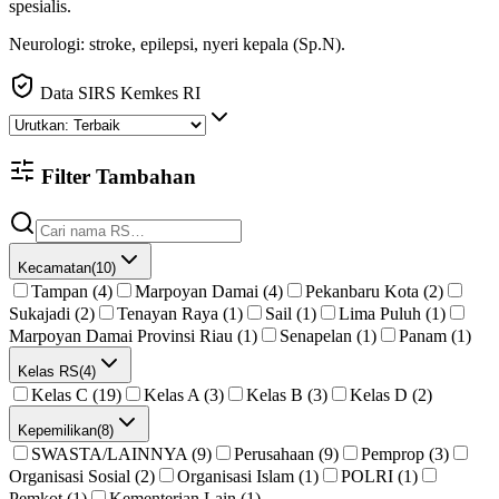
spesialis
.
Neurologi: stroke, epilepsi, nyeri kepala (Sp.N).
Data SIRS Kemkes RI
Filter Tambahan
Kecamatan
(
10
)
Tampan (4)
Marpoyan Damai (4)
Pekanbaru Kota (2)
Sukajadi (2)
Tenayan Raya (1)
Sail (1)
Lima Puluh (1)
Marpoyan Damai Provinsi Riau (1)
Senapelan (1)
Panam (1)
Kelas RS
(
4
)
Kelas C (19)
Kelas A (3)
Kelas B (3)
Kelas D (2)
Kepemilikan
(
8
)
SWASTA/LAINNYA (9)
Perusahaan (9)
Pemprop (3)
Organisasi Sosial (2)
Organisasi Islam (1)
POLRI (1)
Pemkot (1)
Kementerian Lain (1)