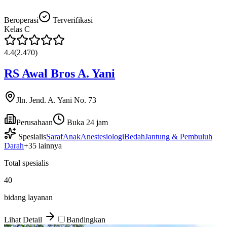
Beroperasi
Terverifikasi
Kelas
C
4.4
(
2.470
)
RS Awal Bros A. Yani
Jln. Jend. A. Yani No. 73
Perusahaan
Buka 24 jam
Spesialis
Saraf
Anak
Anestesiologi
Bedah
Jantung & Pembuluh
Darah
+
35
lainnya
Total spesialis
40
bidang layanan
Lihat Detail
Bandingkan