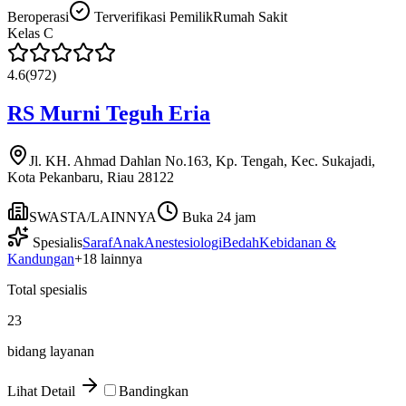
Beroperasi
Terverifikasi Pemilik
Rumah Sakit
Kelas
C
4.6
(
972
)
RS Murni Teguh Eria
Jl. KH. Ahmad Dahlan No.163, Kp. Tengah, Kec. Sukajadi,
Kota Pekanbaru, Riau 28122
SWASTA/LAINNYA
Buka 24 jam
Spesialis
Saraf
Anak
Anestesiologi
Bedah
Kebidanan &
Kandungan
+
18
lainnya
Total spesialis
23
bidang layanan
Lihat Detail
Bandingkan