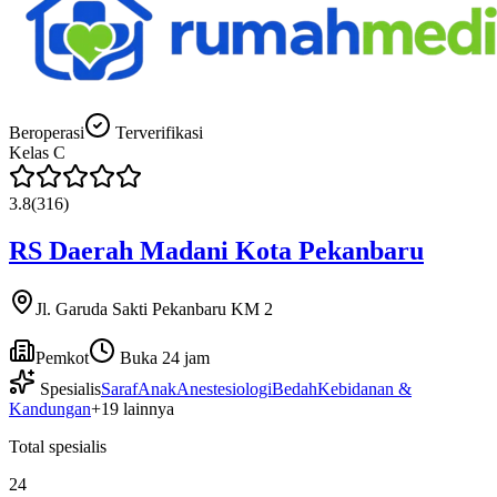
Beroperasi
Terverifikasi
Kelas
C
3.8
(
316
)
RS Daerah Madani Kota Pekanbaru
Jl. Garuda Sakti Pekanbaru KM 2
Pemkot
Buka 24 jam
Spesialis
Saraf
Anak
Anestesiologi
Bedah
Kebidanan &
Kandungan
+
19
lainnya
Total spesialis
24