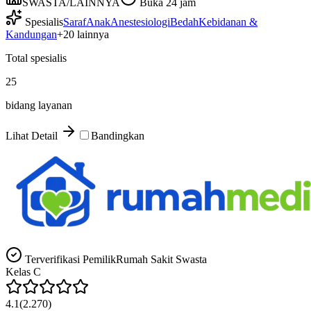
SWASTA/LAINNYA
Buka 24 jam
Spesialis
Saraf
Anak
Anestesiologi
Bedah
Kebidanan &
Kandungan
+
20
lainnya
Total spesialis
25
bidang layanan
Lihat Detail
Bandingkan
Terverifikasi Pemilik
Rumah Sakit Swasta
Kelas
C
4.1
(
2.270
)