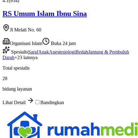
4.1
(
934
)
RS Umum Islam Ibnu Sina
Jl Melati No. 60
Organisasi Islam
Buka 24 jam
Spesialis
Saraf
Anak
Anestesiologi
Bedah
Jantung & Pembuluh
Darah
+
23
lainnya
Total spesialis
28
bidang layanan
Lihat Detail
Bandingkan