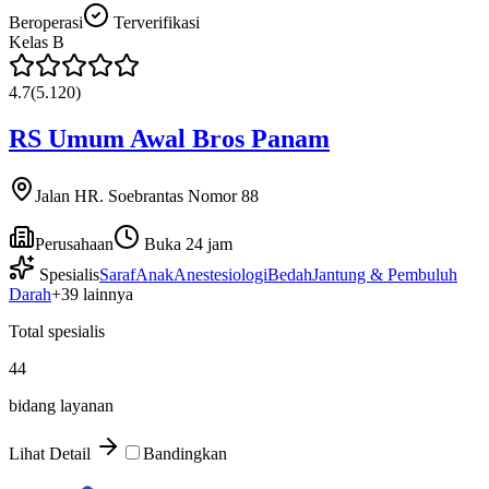
Beroperasi
Terverifikasi
Kelas
B
4.7
(
5.120
)
RS Umum Awal Bros Panam
Jalan HR. Soebrantas Nomor 88
Perusahaan
Buka 24 jam
Spesialis
Saraf
Anak
Anestesiologi
Bedah
Jantung & Pembuluh
Darah
+
39
lainnya
Total spesialis
44
bidang layanan
Lihat Detail
Bandingkan