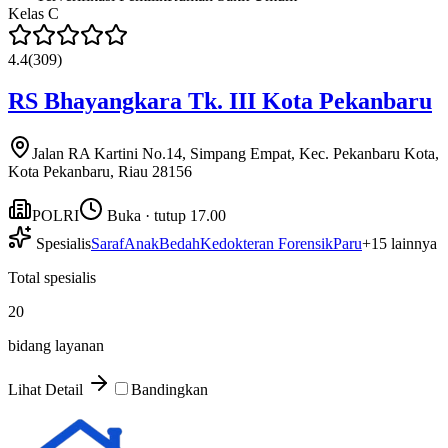
Kelas
C
4.4
(
309
)
RS Bhayangkara Tk. III Kota Pekanbaru
Jalan RA Kartini No.14, Simpang Empat, Kec. Pekanbaru Kota,
Kota Pekanbaru, Riau 28156
POLRI
Buka · tutup 17.00
Spesialis
Saraf
Anak
Bedah
Kedokteran Forensik
Paru
+
15
lainnya
Total spesialis
20
bidang layanan
Lihat Detail
Bandingkan