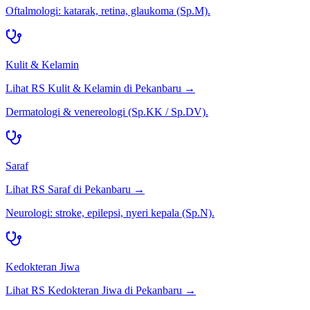
Oftalmologi: katarak, retina, glaukoma (Sp.M).
Kulit & Kelamin
Lihat RS
Kulit & Kelamin
di
Pekanbaru
→
Dermatologi & venereologi (Sp.KK / Sp.DV).
Saraf
Lihat RS
Saraf
di
Pekanbaru
→
Neurologi: stroke, epilepsi, nyeri kepala (Sp.N).
Kedokteran Jiwa
Lihat RS
Kedokteran Jiwa
di
Pekanbaru
→