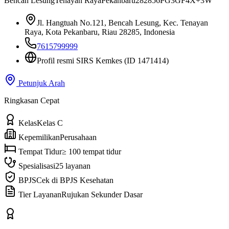
Bencah Lesung
Tenayan Raya
Pekanbaru
28285
6PG3GF4X+3W
Jl. Hangtuah No.121, Bencah Lesung, Kec. Tenayan
Raya, Kota Pekanbaru, Riau 28285, Indonesia
7615799999
Profil resmi SIRS Kemkes
(ID 1471414)
Petunjuk Arah
Ringkasan Cepat
Kelas
Kelas C
Kepemilikan
Perusahaan
Tempat Tidur
≥ 100 tempat tidur
Spesialisasi
25 layanan
BPJS
Cek di BPJS Kesehatan
Tier Layanan
Rujukan Sekunder Dasar