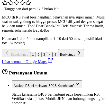
·
Tanggapan dari pemilik 3 bulan lalu
MCU di RS awal bros hangtuah pelayanan nya super ramah. Mulai
saat masuk gedung rs hingga proses MCU dilayani dengan sangat
baik dan ramah. Top! Dear Bapak/Ibu Dela Valensia Terima kasih,
semoga sehat selalu Bapak/Ibu
Halaman
1
dari
5
· menampilkan
1
–
10
dari
50
ulasan positif
(dari
total
54
positif)
Sebelumnya
1
2
3
4
5
Berikutnya
Lihat semua di Google Maps
Pertanyaan Umum
Apakah RS ini melayani BPJS Kesehatan?
Status kerjasama BPJS bergantung pada kepemilikan RS.
Verifikasi via aplikasi Mobile JKN atau hubungi langsung ke
nomor RS.