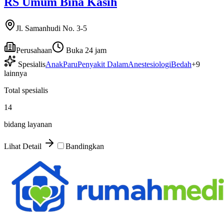
RS Umum Bina Kasih
Jl. Samanhudi No. 3-5
Perusahaan
Buka 24 jam
Spesialis
Anak
Paru
Penyakit Dalam
Anestesiologi
Bedah
+
9
lainnya
Total spesialis
14
bidang layanan
Lihat Detail
Bandingkan