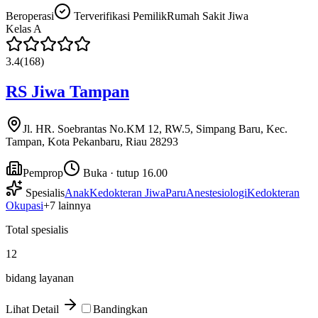
Beroperasi
Terverifikasi Pemilik
Rumah Sakit Jiwa
Kelas
A
3.4
(
168
)
RS Jiwa Tampan
Jl. HR. Soebrantas No.KM 12, RW.5, Simpang Baru, Kec.
Tampan, Kota Pekanbaru, Riau 28293
Pemprop
Buka · tutup 16.00
Spesialis
Anak
Kedokteran Jiwa
Paru
Anestesiologi
Kedokteran
Okupasi
+
7
lainnya
Total spesialis
12
bidang layanan
Lihat Detail
Bandingkan