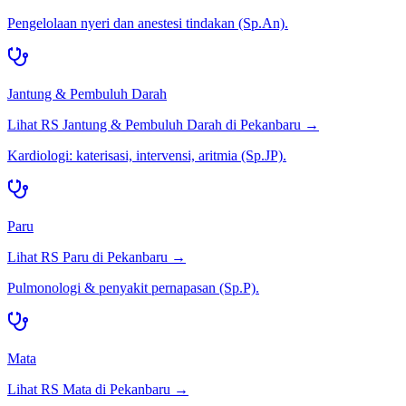
Pengelolaan nyeri dan anestesi tindakan (Sp.An).
Jantung & Pembuluh Darah
Lihat RS
Jantung & Pembuluh Darah
di
Pekanbaru
→
Kardiologi: katerisasi, intervensi, aritmia (Sp.JP).
Paru
Lihat RS
Paru
di
Pekanbaru
→
Pulmonologi & penyakit pernapasan (Sp.P).
Mata
Lihat RS
Mata
di
Pekanbaru
→