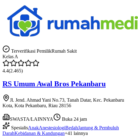
Terverifikasi Pemilik
Rumah Sakit
Kelas
A
4.4
(
2.465
)
RS Umum Awal Bros Pekanbaru
Jl. Jend. Ahmad Yani No.73, Tanah Datar, Kec. Pekanbaru
Kota, Kota Pekanbaru, Riau 28156
SWASTA/LAINNYA
Buka 24 jam
Spesialis
Anak
Anestesiologi
Bedah
Jantung & Pembuluh
Darah
Kebidanan & Kandungan
+
41
lainnya