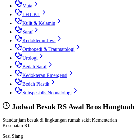
Mata
THT-KL
Kulit & Kelamin
Saraf
Kedokteran Jiwa
Orthopedi & Traumatologi
Urologi
Bedah Saraf
Kedokteran Emergensi
Bedah Plastik
Subspesialis Neonatologi
Jadwal Besuk
RS Awal Bros Hangtuah
Standar jam besuk di lingkungan rumah sakit Kementerian
Kesehatan RI.
Sesi Siang