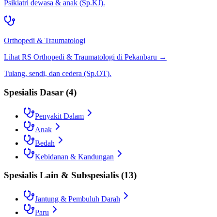
Psikiatri dewasa & anak (Sp.KJ).
Orthopedi & Traumatologi
Lihat RS
Orthopedi & Traumatologi
di
Pekanbaru
→
Tulang, sendi, dan cedera (Sp.OT).
Spesialis Dasar
(
4
)
Penyakit Dalam
Anak
Bedah
Kebidanan & Kandungan
Spesialis Lain & Subspesialis
(
13
)
Jantung & Pembuluh Darah
Paru