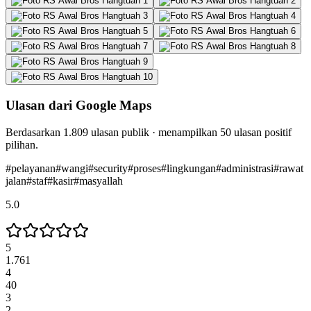
Ulasan dari Google Maps
Berdasarkan
1.809
ulasan publik · menampilkan
50
ulasan positif
pilihan.
#
pelayanan
#
wangi
#
security
#
proses
#
lingkungan
#
administrasi
#
rawat
jalan
#
staf
#
kasir
#
masyallah
5.0
5
1.761
4
40
3
2