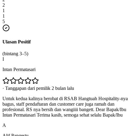
2
1
1
5
Ulasan Positif
(bintang 3–5)
I
Intan Permatasari
·
Tanggapan dari pemilik 2 bulan lalu
Untuk kedua kalinya berobat di RSAB Hangtuah Hospitality-nya
bagus, staff pendaftaran dan customer care juga ramah dan
profesional. RS nya bersih dan wangiiii bangett. Dear Bapak/Ibu
Intan Permatasari Terima kasih, semoga sehat selalu Bapak/Ibu
A
Alif Pangestu