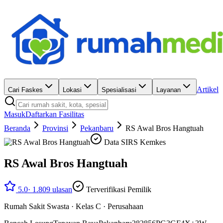
Artikel
Cari Faskes
Lokasi
Spesialisasi
Layanan
Masuk
Daftarkan Fasilitas
Beranda
Provinsi
Pekanbaru
RS Awal Bros Hangtuah
Data SIRS Kemkes
RS Awal Bros Hangtuah
5.0
·
1.809
ulasan
Terverifikasi Pemilik
Rumah Sakit Swasta
·
Kelas C
·
Perusahaan