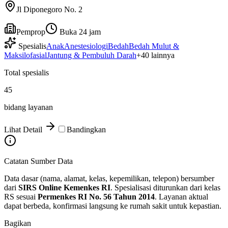
Jl Diponegoro No. 2
Pemprop
Buka 24 jam
Spesialis
Anak
Anestesiologi
Bedah
Bedah Mulut &
Maksilofasial
Jantung & Pembuluh Darah
+
40
lainnya
Total spesialis
45
bidang layanan
Lihat Detail
Bandingkan
Catatan Sumber Data
Data dasar (nama, alamat, kelas, kepemilikan, telepon) bersumber
dari
SIRS Online Kemenkes RI
. Spesialisasi diturunkan dari kelas
RS sesuai
Permenkes RI No. 56 Tahun 2014
. Layanan aktual
dapat berbeda, konfirmasi langsung ke rumah sakit untuk kepastian.
Bagikan