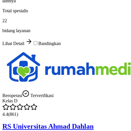
lainnya
Total spesialis
22
bidang layanan
Lihat Detail
Bandingkan
Beroperasi
Terverifikasi
Kelas
D
4.4
(
861
)
RS Universitas Ahmad Dahlan