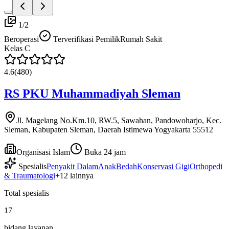
1
/
2
Beroperasi
Terverifikasi Pemilik
Rumah Sakit
Kelas
C
4.6
(
480
)
RS PKU Muhammadiyah Sleman
Jl. Magelang No.Km.10, RW.5, Sawahan, Pandowoharjo, Kec.
Sleman, Kabupaten Sleman, Daerah Istimewa Yogyakarta 55512
Organisasi Islam
Buka 24 jam
Spesialis
Penyakit Dalam
Anak
Bedah
Konservasi Gigi
Orthopedi
& Traumatologi
+
12
lainnya
Total spesialis
17
bidang layanan