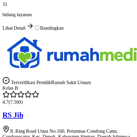
31
bidang layanan
Lihat Detail
Bandingkan
Terverifikasi Pemilik
Rumah Sakit Umum
Kelas
B
4.7
(
7.500
)
RS Jih
Jl. Ring Road Utara No.160, Perumnas Condong Catur,
Condongcatur, Kec. Depok, Kabupaten Sleman, Daerah Istimewa