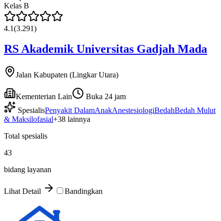
Kelas
B
4.1
(
3.291
)
RS Akademik Universitas Gadjah Mada
Jalan Kabupaten (Lingkar Utara)
Kementerian Lain
Buka 24 jam
Spesialis
Penyakit Dalam
Anak
Anestesiologi
Bedah
Bedah Mulut
& Maksilofasial
+
38
lainnya
Total spesialis
43
bidang layanan
Lihat Detail
Bandingkan