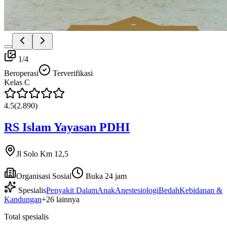
1
/
4
Beroperasi
Terverifikasi
Kelas
C
4.5
(
2.890
)
RS Islam Yayasan PDHI
Jl Solo Km 12,5
Organisasi Sosial
Buka 24 jam
Spesialis
Penyakit Dalam
Anak
Anestesiologi
Bedah
Kebidanan &
Kandungan
+
26
lainnya
Total spesialis