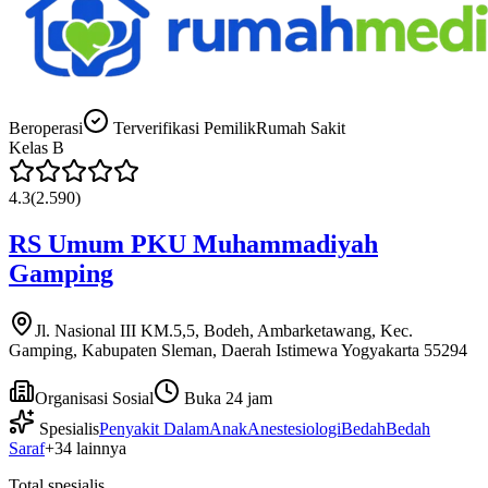
Beroperasi
Terverifikasi Pemilik
Rumah Sakit
Kelas
B
4.3
(
2.590
)
RS Umum PKU Muhammadiyah
Gamping
Jl. Nasional III KM.5,5, Bodeh, Ambarketawang, Kec.
Gamping, Kabupaten Sleman, Daerah Istimewa Yogyakarta 55294
Organisasi Sosial
Buka 24 jam
Spesialis
Penyakit Dalam
Anak
Anestesiologi
Bedah
Bedah
Saraf
+
34
lainnya
Total spesialis