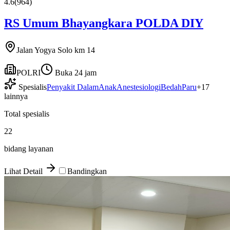
4.6
(
964
)
RS Umum Bhayangkara POLDA DIY
Jalan Yogya Solo km 14
POLRI
Buka 24 jam
Spesialis
Penyakit Dalam
Anak
Anestesiologi
Bedah
Paru
+
17
lainnya
Total spesialis
22
bidang layanan
Lihat Detail
Bandingkan