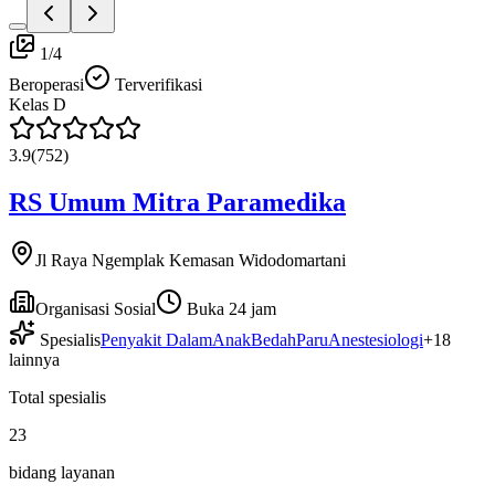
1
/
4
Beroperasi
Terverifikasi
Kelas
D
3.9
(
752
)
RS Umum Mitra Paramedika
Jl Raya Ngemplak Kemasan Widodomartani
Organisasi Sosial
Buka 24 jam
Spesialis
Penyakit Dalam
Anak
Bedah
Paru
Anestesiologi
+
18
lainnya
Total spesialis
23
bidang layanan