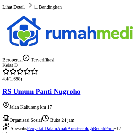
Lihat Detail
Bandingkan
Beroperasi
Terverifikasi
Kelas
D
4.4
(
1.688
)
RS Umum Panti Nugroho
Jalan Kaliurang km 17
Organisasi Sosial
Buka 24 jam
Spesialis
Penyakit Dalam
Anak
Anestesiologi
Bedah
Paru
+
17