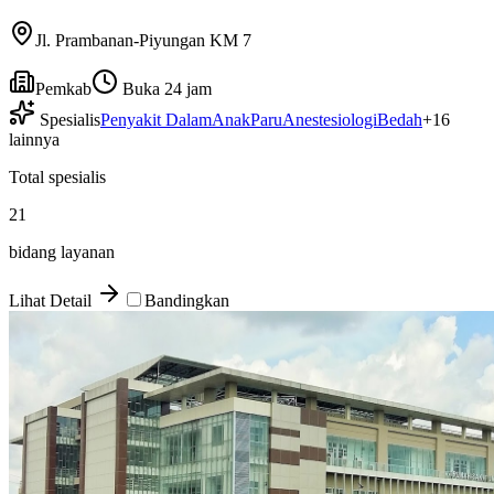
Jl. Prambanan-Piyungan KM 7
Pemkab
Buka 24 jam
Spesialis
Penyakit Dalam
Anak
Paru
Anestesiologi
Bedah
+
16
lainnya
Total spesialis
21
bidang layanan
Lihat Detail
Bandingkan