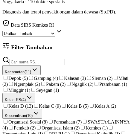
Yogyakarta
·
110
dokter spesialis
.
Diagnosis dan terapi penyakit organ dalam dewasa (Sp.PD).
Data SIRS Kemkes RI
Filter Tambahan
Kecamatan
(
11
)
Depok (5)
Gamping (4)
Kalasan (3)
Sleman (2)
Mlati
(2)
Ngemplak (2)
Pakem (2)
Ngaglik (2)
Prambanan (1)
Minggir (1)
Seyegan (1)
Kelas RS
(
4
)
Kelas D (13)
Kelas C (9)
Kelas B (5)
Kelas A (2)
Kepemilikan
(
10
)
Organisasi Sosial (8)
Perusahaan (7)
SWASTA/LAINNYA
(4)
Pemkab (2)
Organisasi Islam (2)
Kemkes (1)
Kementerian Lain (1)
POLRI (1)
Organisasi Katholik (1)