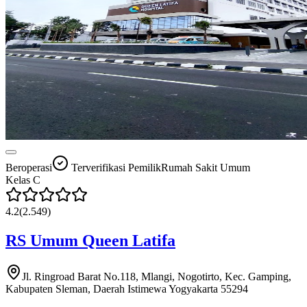
Beroperasi
Terverifikasi Pemilik
Rumah Sakit Umum
Kelas
C
4.2
(
2.549
)
RS Umum Queen Latifa
Jl. Ringroad Barat No.118, Mlangi, Nogotirto, Kec. Gamping,
Kabupaten Sleman, Daerah Istimewa Yogyakarta 55294