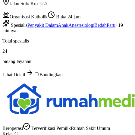
Jalan Solo Km 12.5
Organisasi Katholik
Buka 24 jam
Spesialis
Penyakit Dalam
Anak
Anestesiologi
Bedah
Paru
+
19
lainnya
Total spesialis
24
bidang layanan
Lihat Detail
Bandingkan
Beroperasi
Terverifikasi Pemilik
Rumah Sakit Umum
Kelas
C