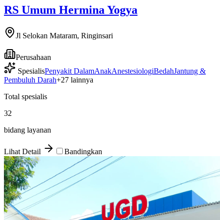
RS Umum Hermina Yogya
Jl Selokan Mataram, Ringinsari
Perusahaan
Spesialis
Penyakit Dalam
Anak
Anestesiologi
Bedah
Jantung &
Pembuluh Darah
+
27
lainnya
Total spesialis
32
bidang layanan
Lihat Detail
Bandingkan