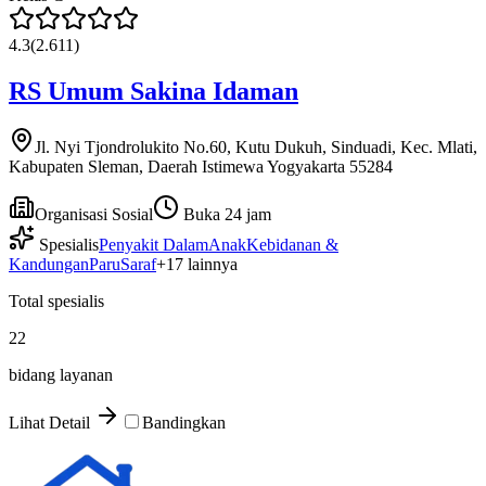
4.3
(
2.611
)
RS Umum Sakina Idaman
Jl. Nyi Tjondrolukito No.60, Kutu Dukuh, Sinduadi, Kec. Mlati,
Kabupaten Sleman, Daerah Istimewa Yogyakarta 55284
Organisasi Sosial
Buka 24 jam
Spesialis
Penyakit Dalam
Anak
Kebidanan &
Kandungan
Paru
Saraf
+
17
lainnya
Total spesialis
22
bidang layanan
Lihat Detail
Bandingkan