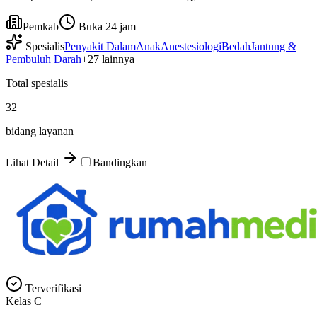
Pemkab
Buka 24 jam
Spesialis
Penyakit Dalam
Anak
Anestesiologi
Bedah
Jantung &
Pembuluh Darah
+
27
lainnya
Total spesialis
32
bidang layanan
Lihat Detail
Bandingkan
Terverifikasi
Kelas
C