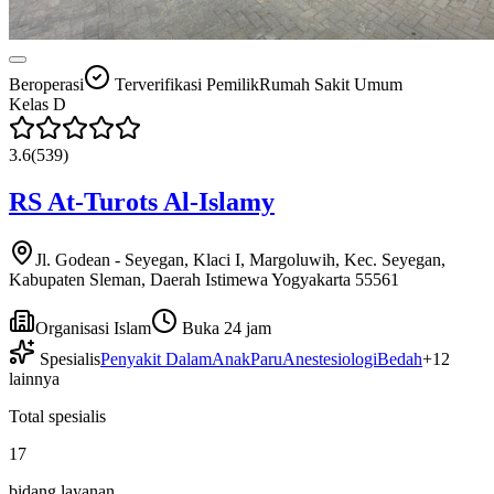
Beroperasi
Terverifikasi Pemilik
Rumah Sakit Umum
Kelas
D
3.6
(
539
)
RS At-Turots Al-Islamy
Jl. Godean - Seyegan, Klaci I, Margoluwih, Kec. Seyegan,
Kabupaten Sleman, Daerah Istimewa Yogyakarta 55561
Organisasi Islam
Buka 24 jam
Spesialis
Penyakit Dalam
Anak
Paru
Anestesiologi
Bedah
+
12
lainnya
Total spesialis
17
bidang layanan