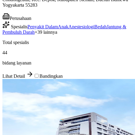
Yogyakarta 55283
Perusahaan
Spesialis
Penyakit Dalam
Anak
Anestesiologi
Bedah
Jantung &
Pembuluh Darah
+
39
lainnya
Total spesialis
44
bidang layanan
Lihat Detail
Bandingkan