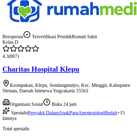
Beroperasi
Terverifikasi Pemilik
Rumah Sakit
Kelas
D
4.3
(
807
)
Charitas Hospital Klepu
Krompakan, Klepu, Sendangmulyo, Kec. Minggir, Kabupaten
Sleman, Daerah Istimewa Yogyakarta 55562
Organisasi Sosial
Buka 24 jam
Spesialis
Penyakit Dalam
Anak
Paru
Anestesiologi
Bedah
+
15
lainnya
Total spesialis