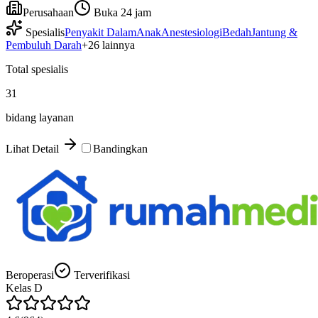
Perusahaan
Buka 24 jam
Spesialis
Penyakit Dalam
Anak
Anestesiologi
Bedah
Jantung &
Pembuluh Darah
+
26
lainnya
Total spesialis
31
bidang layanan
Lihat Detail
Bandingkan
Beroperasi
Terverifikasi
Kelas
D