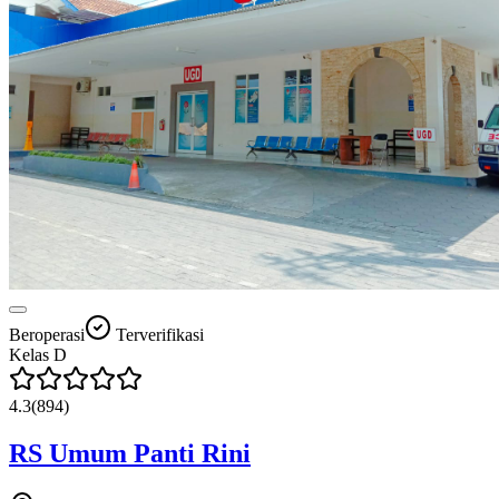
Beroperasi
Terverifikasi
Kelas
D
4.3
(
894
)
RS Umum Panti Rini