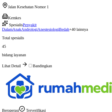
Jalan Kesehatan Nomor 1
Kemkes
Spesialis
Penyakit
Dalam
Anak
Andrologi
Anestesiologi
Bedah
+
40
lainnya
Total spesialis
45
bidang layanan
Lihat Detail
Bandingkan
Beroperasi
Terverifikasi