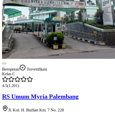
Beroperasi
Terverifikasi
Kelas
C
4.5
(
1.201
)
RS Umum Myria Palembang
Jl. Kol. H. Burlian Km. 7 No. 228