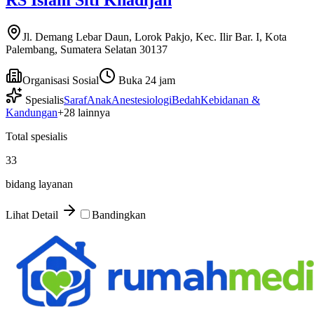
RS Islam Siti Khadijah
Jl. Demang Lebar Daun, Lorok Pakjo, Kec. Ilir Bar. I, Kota
Palembang, Sumatera Selatan 30137
Organisasi Sosial
Buka 24 jam
Spesialis
Saraf
Anak
Anestesiologi
Bedah
Kebidanan &
Kandungan
+
28
lainnya
Total spesialis
33
bidang layanan
Lihat Detail
Bandingkan