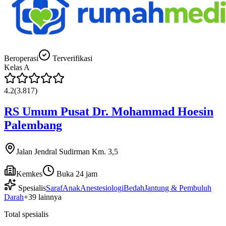
Beroperasi
Terverifikasi
Kelas
A
4.2
(
3.817
)
RS Umum Pusat Dr. Mohammad Hoesin
Palembang
Jalan Jendral Sudirman Km. 3,5
Kemkes
Buka 24 jam
Spesialis
Saraf
Anak
Anestesiologi
Bedah
Jantung & Pembuluh
Darah
+
39
lainnya
Total spesialis