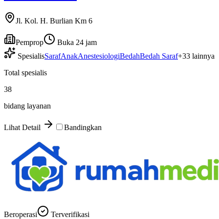
Jl. Kol. H. Burlian Km 6
Pemprop
Buka 24 jam
Spesialis
Saraf
Anak
Anestesiologi
Bedah
Bedah Saraf
+
33
lainnya
Total spesialis
38
bidang layanan
Lihat Detail
Bandingkan
Beroperasi
Terverifikasi