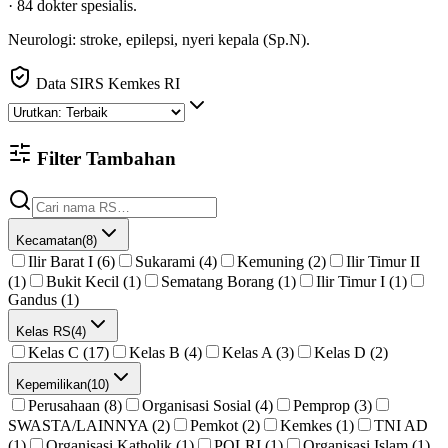
·
84
dokter spesialis
.
Neurologi: stroke, epilepsi, nyeri kepala (Sp.N).
Data SIRS Kemkes RI
Filter Tambahan
Kecamatan
(
8
)
Ilir Barat I (6)
Sukarami (4)
Kemuning (2)
Ilir Timur II
(1)
Bukit Kecil (1)
Sematang Borang (1)
Ilir Timur I (1)
Gandus (1)
Kelas RS
(
4
)
Kelas C (17)
Kelas B (4)
Kelas A (3)
Kelas D (2)
Kepemilikan
(
10
)
Perusahaan (8)
Organisasi Sosial (4)
Pemprop (3)
SWASTA/LAINNYA (2)
Pemkot (2)
Kemkes (1)
TNI AD
(1)
Organisasi Katholik (1)
POLRI (1)
Organisasi Islam (1)