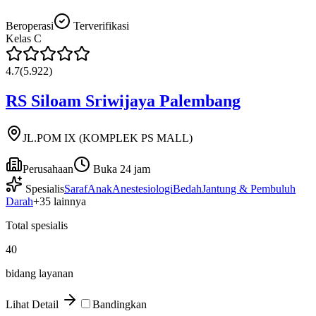
Beroperasi
Terverifikasi
Kelas
C
4.7
(
5.922
)
RS Siloam Sriwijaya Palembang
JL.POM IX (KOMPLEK PS MALL)
Perusahaan
Buka 24 jam
Spesialis
Saraf
Anak
Anestesiologi
Bedah
Jantung & Pembuluh
Darah
+
35
lainnya
Total spesialis
40
bidang layanan
Lihat Detail
Bandingkan