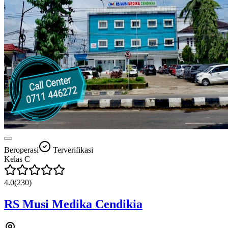
Beroperasi
Terverifikasi
Kelas
C
4.0
(
230
)
RS Musi Medika Cendikia