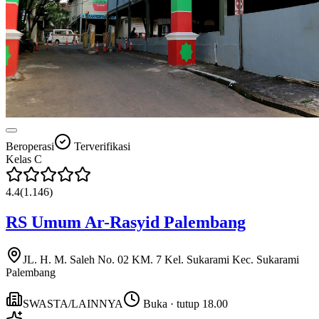
Beroperasi
Terverifikasi
Kelas
C
4.4
(
1.146
)
RS Umum Ar-Rasyid Palembang
JL. H. M. Saleh No. 02 KM. 7 Kel. Sukarami Kec. Sukarami
Palembang
SWASTA/LAINNYA
Buka · tutup 18.00