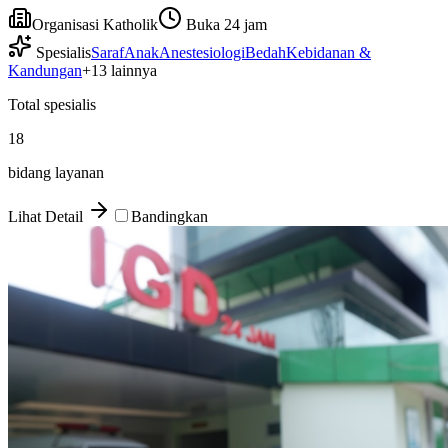
Organisasi Katholik
Buka 24 jam
Spesialis
Saraf
Anak
Anestesiologi
Bedah
Kebidanan &
Kandungan
+
13
lainnya
Total spesialis
18
bidang layanan
Lihat Detail
Bandingkan