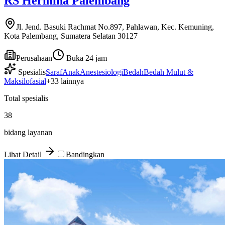
RS Hermina Palembang
Jl. Jend. Basuki Rachmat No.897, Pahlawan, Kec. Kemuning,
Kota Palembang, Sumatera Selatan 30127
Perusahaan
Buka 24 jam
Spesialis
Saraf
Anak
Anestesiologi
Bedah
Bedah Mulut &
Maksilofasial
+
33
lainnya
Total spesialis
38
bidang layanan
Lihat Detail
Bandingkan