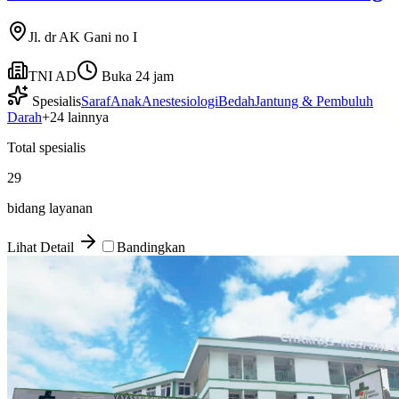
Jl. dr AK Gani no I
TNI AD
Buka 24 jam
Spesialis
Saraf
Anak
Anestesiologi
Bedah
Jantung & Pembuluh
Darah
+
24
lainnya
Total spesialis
29
bidang layanan
Lihat Detail
Bandingkan