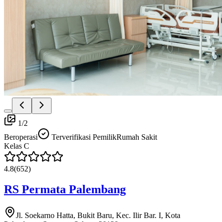
1
/
2
Beroperasi
Terverifikasi Pemilik
Rumah Sakit
Kelas
C
4.8
(
652
)
RS Permata Palembang
Jl. Soekarno Hatta, Bukit Baru, Kec. Ilir Bar. I, Kota