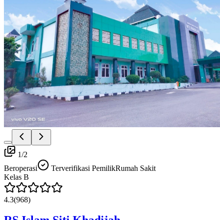
1
/
2
Beroperasi
Terverifikasi Pemilik
Rumah Sakit
Kelas
B
4.3
(
968
)