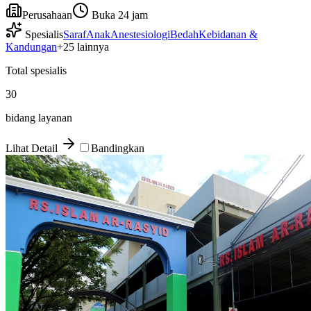
Perusahaan
Buka 24 jam
Spesialis
Saraf
Anak
Anestesiologi
Bedah
Kebidanan &
Kandungan
+
25
lainnya
Total spesialis
30
bidang layanan
Lihat Detail
Bandingkan