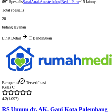
Spesialis
Saraf
Anak
Anestesiologi
Bedah
Paru
+
15
lainnya
Total spesialis
20
bidang layanan
Lihat Detail
Bandingkan
Beroperasi
Terverifikasi
Kelas
C
4.2
(
1.097
)
RS Umum dr. AK. Gani Kota Palembang