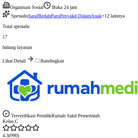
Organisasi Sosial
Buka 24 jam
Spesialis
Saraf
Bedah
Paru
Penyakit Dalam
Anak
+
12
lainnya
Total spesialis
17
bidang layanan
Lihat Detail
Bandingkan
Terverifikasi Pemilik
Rumah Sakit Pemerintah
Kelas
C
4.3
(
990
)