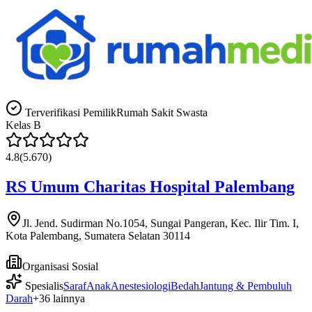
Terverifikasi Pemilik
Rumah Sakit Swasta
Kelas
B
4.8
(
5.670
)
RS Umum Charitas Hospital Palembang
Jl. Jend. Sudirman No.1054, Sungai Pangeran, Kec. Ilir Tim. I,
Kota Palembang, Sumatera Selatan 30114
Organisasi Sosial
Spesialis
Saraf
Anak
Anestesiologi
Bedah
Jantung & Pembuluh
Darah
+
36
lainnya