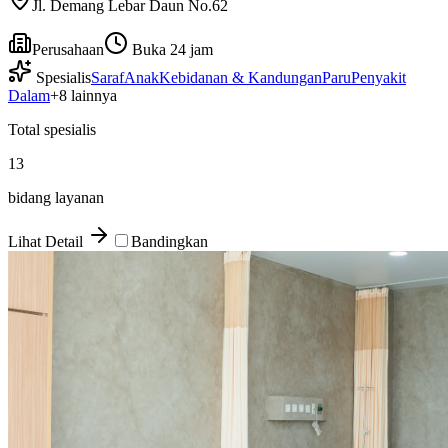
Jl. Demang Lebar Daun No.62
Perusahaan
Buka 24 jam
Spesialis
Saraf
Anak
Kebidanan & Kandungan
Paru
Penyakit
Dalam
+
8
lainnya
Total spesialis
13
bidang layanan
Lihat Detail
Bandingkan