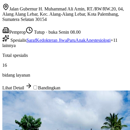
Jalan Gubernur H. Muhammad Ali Amin, RT./RW/RW.20, 04,
Alang Alang Lebar, Kec. Alang-Alang Lebar, Kota Palembang,
Sumatera Selatan 30154
Pemprop
Tutup · buka Senin 08.00
Spesialis
Saraf
Kedokteran Jiwa
Paru
Anak
Anestesiologi
+
11
lainnya
Total spesialis
16
bidang layanan
Lihat Detail
Bandingkan