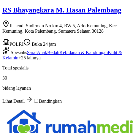
RS Bhayangkara M. Hasan Palembang
Jl. Jend. Sudirman No.km 4, RW.5, Ario Kemuning, Kec.
Kemuning, Kota Palembang, Sumatera Selatan 30128
POLRI
Buka 24 jam
Spesialis
Saraf
Anak
Bedah
Kebidanan & Kandungan
Kulit &
Kelamin
+
25
lainnya
Total spesialis
30
bidang layanan
Lihat Detail
Bandingkan