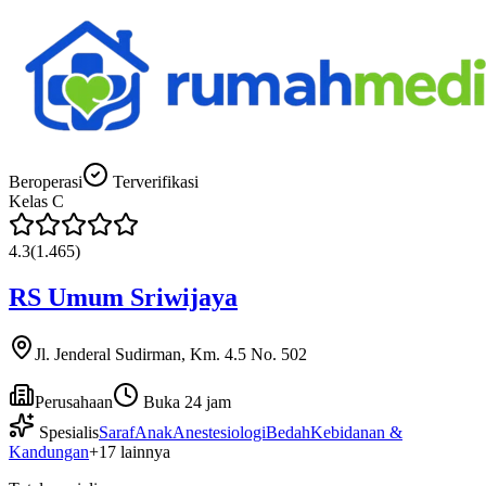
Beroperasi
Terverifikasi
Kelas
C
4.3
(
1.465
)
RS Umum Sriwijaya
Jl. Jenderal Sudirman, Km. 4.5 No. 502
Perusahaan
Buka 24 jam
Spesialis
Saraf
Anak
Anestesiologi
Bedah
Kebidanan &
Kandungan
+
17
lainnya