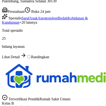
Palembang, Sumatera Selatan 30139
Perusahaan
Buka 24 jam
Spesialis
Saraf
Anak
Anestesiologi
Bedah
Kebidanan &
Kandungan
+
20
lainnya
Total spesialis
25
bidang layanan
Lihat Detail
Bandingkan
Terverifikasi Pemilik
Rumah Sakit Umum
Kelas
B