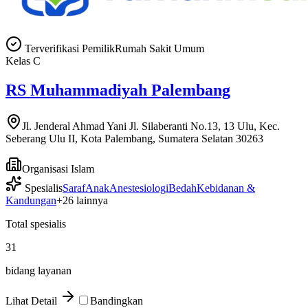
Terverifikasi Pemilik
Rumah Sakit Umum
Kelas
C
RS Muhammadiyah Palembang
Jl. Jenderal Ahmad Yani Jl. Silaberanti No.13, 13 Ulu, Kec.
Seberang Ulu II, Kota Palembang, Sumatera Selatan 30263
Organisasi Islam
Spesialis
Saraf
Anak
Anestesiologi
Bedah
Kebidanan &
Kandungan
+
26
lainnya
Total spesialis
31
bidang layanan
Lihat Detail
Bandingkan