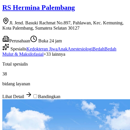
RS Hermina Palembang
Jl. Jend. Basuki Rachmat No.897, Pahlawan, Kec. Kemuning,
Kota Palembang, Sumatera Selatan 30127
Perusahaan
Buka 24 jam
Spesialis
Kedokteran Jiwa
Anak
Anestesiologi
Bedah
Bedah
Mulut & Maksilofasial
+
33
lainnya
Total spesialis
38
bidang layanan
Lihat Detail
Bandingkan