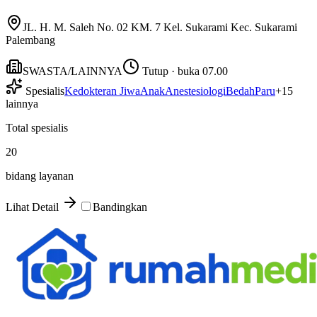
JL. H. M. Saleh No. 02 KM. 7 Kel. Sukarami Kec. Sukarami
Palembang
SWASTA/LAINNYA
Tutup · buka 07.00
Spesialis
Kedokteran Jiwa
Anak
Anestesiologi
Bedah
Paru
+
15
lainnya
Total spesialis
20
bidang layanan
Lihat Detail
Bandingkan