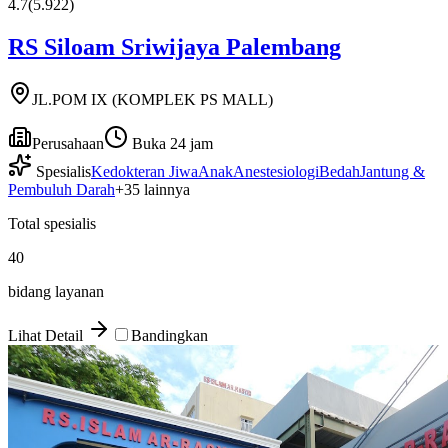
4.7
(
5.922
)
RS Siloam Sriwijaya Palembang
JL.POM IX (KOMPLEK PS MALL)
Perusahaan
Buka 24 jam
Spesialis
Kedokteran Jiwa
Anak
Anestesiologi
Bedah
Jantung &
Pembuluh Darah
+
35
lainnya
Total spesialis
40
bidang layanan
Lihat Detail
Bandingkan