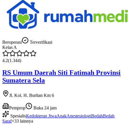
Beroperasi
Terverifikasi
Kelas
A
4.2
(
1.344
)
RS Umum Daerah Siti Fatimah Provinsi
Sumatera Sela
Jl. Kol. H. Burlian Km 6
Pemprop
Buka 24 jam
Spesialis
Kedokteran Jiwa
Anak
Anestesiologi
Bedah
Bedah
Saraf
+
33
lainnya