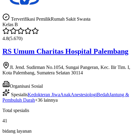
Terverifikasi Pemilik
Rumah Sakit Swasta
Kelas
B
4.8
(
5.670
)
RS Umum Charitas Hospital Palembang
Jl. Jend. Sudirman No.1054, Sungai Pangeran, Kec. Ilir Tim. I,
Kota Palembang, Sumatera Selatan 30114
Organisasi Sosial
Spesialis
Kedokteran Jiwa
Anak
Anestesiologi
Bedah
Jantung &
Pembuluh Darah
+
36
lainnya
Total spesialis
41
bidang layanan