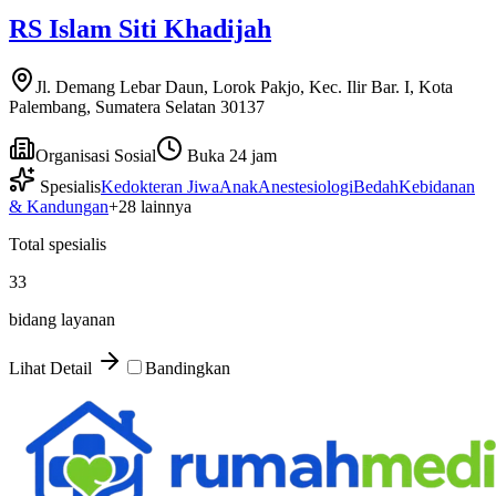
RS Islam Siti Khadijah
Jl. Demang Lebar Daun, Lorok Pakjo, Kec. Ilir Bar. I, Kota
Palembang, Sumatera Selatan 30137
Organisasi Sosial
Buka 24 jam
Spesialis
Kedokteran Jiwa
Anak
Anestesiologi
Bedah
Kebidanan
& Kandungan
+
28
lainnya
Total spesialis
33
bidang layanan
Lihat Detail
Bandingkan