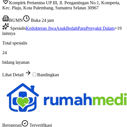
Komplek Pertamina UP III, Jl. Pengantingan No.1, Komperta,
Kec. Plaju, Kota Palembang, Sumatera Selatan 30967
BUMN
Buka 24 jam
Spesialis
Kedokteran Jiwa
Anak
Bedah
Paru
Penyakit Dalam
+
19
lainnya
Total spesialis
24
bidang layanan
Lihat Detail
Bandingkan
Beroperasi
Terverifikasi