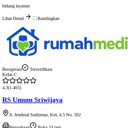
bidang layanan
Lihat Detail
Bandingkan
Beroperasi
Terverifikasi
Kelas
C
4.3
(
1.465
)
RS Umum Sriwijaya
Jl. Jenderal Sudirman, Km. 4.5 No. 502
Perusahaan
Buka 24 jam