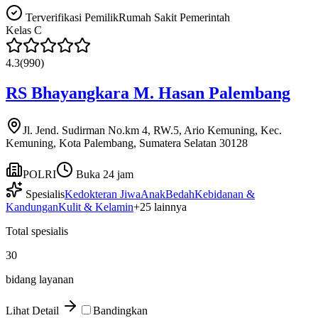
Terverifikasi Pemilik
Rumah Sakit Pemerintah
Kelas
C
4.3
(
990
)
RS Bhayangkara M. Hasan Palembang
Jl. Jend. Sudirman No.km 4, RW.5, Ario Kemuning, Kec.
Kemuning, Kota Palembang, Sumatera Selatan 30128
POLRI
Buka 24 jam
Spesialis
Kedokteran Jiwa
Anak
Bedah
Kebidanan &
Kandungan
Kulit & Kelamin
+
25
lainnya
Total spesialis
30
bidang layanan
Lihat Detail
Bandingkan