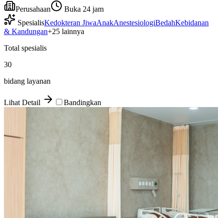
Perusahaan
Buka 24 jam
Spesialis
Kedokteran Jiwa
Anak
Anestesiologi
Bedah
Kebidanan
& Kandungan
+
25
lainnya
Total spesialis
30
bidang layanan
Lihat Detail
Bandingkan