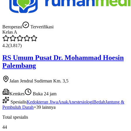
Beroperasi
Terverifikasi
Kelas
A
4.2
(
3.817
)
RS Umum Pusat Dr. Mohammad Hoesin
Palembang
Jalan Jendral Sudirman Km. 3,5
Kemkes
Buka 24 jam
Spesialis
Kedokteran Jiwa
Anak
Anestesiologi
Bedah
Jantung &
Pembuluh Darah
+
39
lainnya
Total spesialis
44