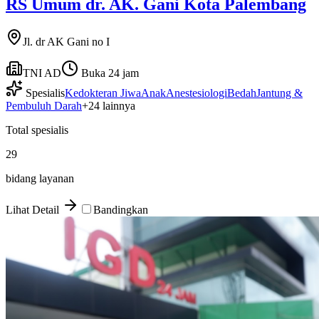
RS Umum dr. AK. Gani Kota Palembang
Jl. dr AK Gani no I
TNI AD
Buka 24 jam
Spesialis
Kedokteran Jiwa
Anak
Anestesiologi
Bedah
Jantung &
Pembuluh Darah
+
24
lainnya
Total spesialis
29
bidang layanan
Lihat Detail
Bandingkan