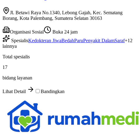
Jl. Betawi Raya No.1340, Lebong Gajah, Kec. Sematang
Borang, Kota Palembang, Sumatera Selatan 30163
Organisasi Sosial
Buka 24 jam
Spesialis
Kedokteran Jiwa
Bedah
Paru
Penyakit Dalam
Saraf
+
12
lainnya
Total spesialis
17
bidang layanan
Lihat Detail
Bandingkan