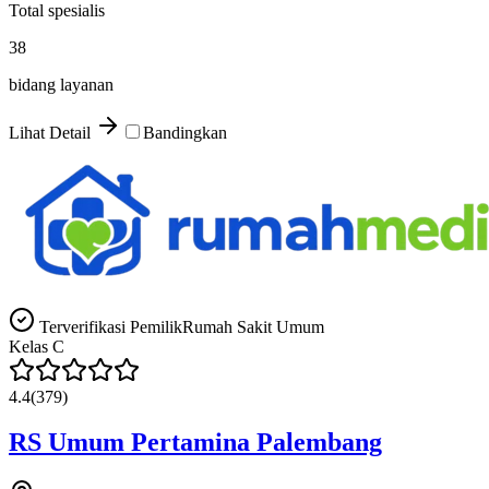
Total spesialis
38
bidang layanan
Lihat Detail
Bandingkan
Terverifikasi Pemilik
Rumah Sakit Umum
Kelas
C
4.4
(
379
)
RS Umum Pertamina Palembang