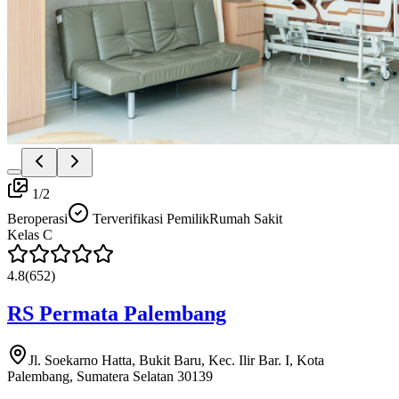
1
/
2
Beroperasi
Terverifikasi Pemilik
Rumah Sakit
Kelas
C
4.8
(
652
)
RS Permata Palembang
Jl. Soekarno Hatta, Bukit Baru, Kec. Ilir Bar. I, Kota
Palembang, Sumatera Selatan 30139