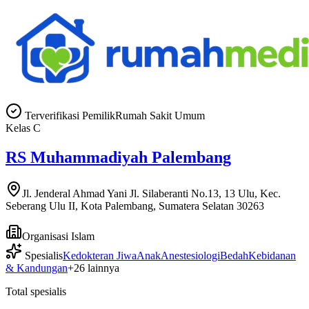
Terverifikasi Pemilik
Rumah Sakit Umum
Kelas
C
RS Muhammadiyah Palembang
Jl. Jenderal Ahmad Yani Jl. Silaberanti No.13, 13 Ulu, Kec.
Seberang Ulu II, Kota Palembang, Sumatera Selatan 30263
Organisasi Islam
Spesialis
Kedokteran Jiwa
Anak
Anestesiologi
Bedah
Kebidanan
& Kandungan
+
26
lainnya
Total spesialis