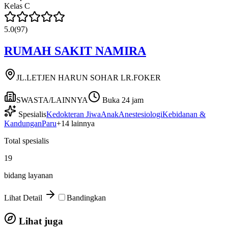
Kelas
C
5.0
(
97
)
RUMAH SAKIT NAMIRA
JL.LETJEN HARUN SOHAR LR.FOKER
SWASTA/LAINNYA
Buka 24 jam
Spesialis
Kedokteran Jiwa
Anak
Anestesiologi
Kebidanan &
Kandungan
Paru
+
14
lainnya
Total spesialis
19
bidang layanan
Lihat Detail
Bandingkan
Lihat juga