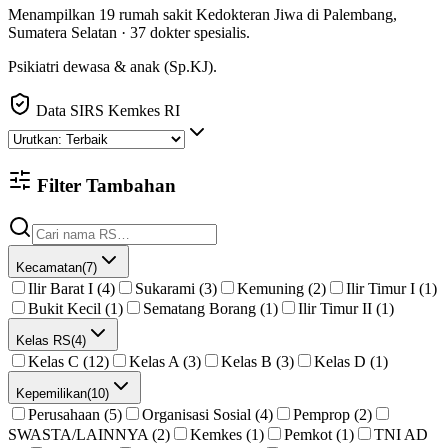
Menampilkan
19
rumah sakit
Kedokteran Jiwa
di
Palembang
,
Sumatera Selatan
·
37
dokter spesialis
.
Psikiatri dewasa & anak (Sp.KJ).
Data SIRS Kemkes RI
Filter Tambahan
Kecamatan
(
7
)
Ilir Barat I (4)
Sukarami (3)
Kemuning (2)
Ilir Timur I (1)
Bukit Kecil (1)
Sematang Borang (1)
Ilir Timur II (1)
Kelas RS
(
4
)
Kelas C (12)
Kelas A (3)
Kelas B (3)
Kelas D (1)
Kepemilikan
(
10
)
Perusahaan (5)
Organisasi Sosial (4)
Pemprop (2)
SWASTA/LAINNYA (2)
Kemkes (1)
Pemkot (1)
TNI AD