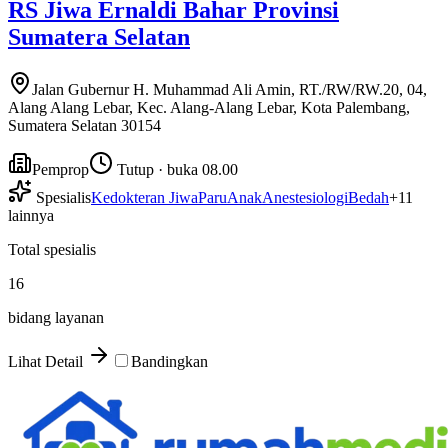
RS Jiwa Ernaldi Bahar Provinsi
Sumatera Selatan
Jalan Gubernur H. Muhammad Ali Amin, RT./RW/RW.20, 04,
Alang Alang Lebar, Kec. Alang-Alang Lebar, Kota Palembang,
Sumatera Selatan 30154
Pemprop
Tutup · buka 08.00
Spesialis
Kedokteran Jiwa
Paru
Anak
Anestesiologi
Bedah
+
11
lainnya
Total spesialis
16
bidang layanan
Lihat Detail
Bandingkan