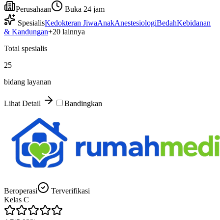
Perusahaan
Buka 24 jam
Spesialis
Kedokteran Jiwa
Anak
Anestesiologi
Bedah
Kebidanan
& Kandungan
+
20
lainnya
Total spesialis
25
bidang layanan
Lihat Detail
Bandingkan
Beroperasi
Terverifikasi
Kelas
C