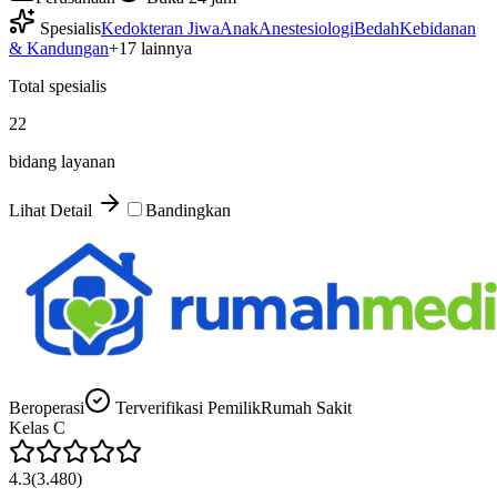
Spesialis
Kedokteran Jiwa
Anak
Anestesiologi
Bedah
Kebidanan
& Kandungan
+
17
lainnya
Total spesialis
22
bidang layanan
Lihat Detail
Bandingkan
Beroperasi
Terverifikasi Pemilik
Rumah Sakit
Kelas
C
4.3
(
3.480
)