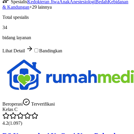
Spesialis
Kedokteran Jiwa
Anak
Anestesiologi
Bedah
Kebidanan
& Kandungan
+
29
lainnya
Total spesialis
34
bidang layanan
Lihat Detail
Bandingkan
Beroperasi
Terverifikasi
Kelas
C
4.2
(
1.097
)