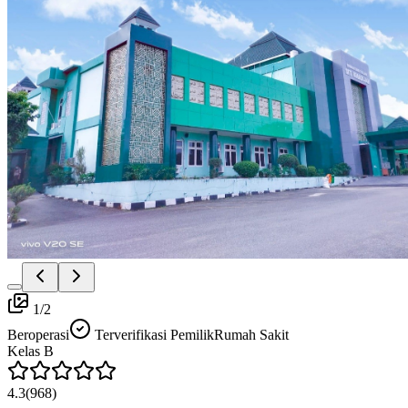
1
/
2
Beroperasi
Terverifikasi Pemilik
Rumah Sakit
Kelas
B
4.3
(
968
)