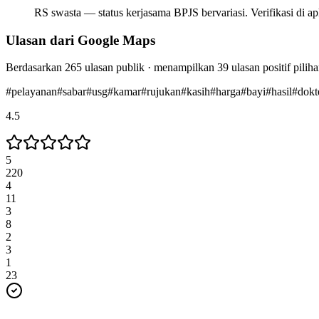
RS swasta — status kerjasama BPJS bervariasi. Verifikasi di a
Ulasan dari Google Maps
Berdasarkan
265
ulasan publik · menampilkan
39
ulasan positif piliha
#
pelayanan
#
sabar
#
usg
#
kamar
#
rujukan
#
kasih
#
harga
#
bayi
#
hasil
#
dokt
4.5
5
220
4
11
3
8
2
3
1
23