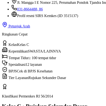
Jl. Mangga I E Nomor 225, Perumahan Pondok Tjandra In
031-8664488, 86
Profil resmi SIRS Kemkes
(ID 3515137)
Petunjuk Arah
Ringkasan Cepat
Kelas
Kelas C
Kepemilikan
SWASTA/LAINNYA
Tempat Tidur
≥ 100 tempat tidur
Spesialisasi
12 layanan
BPJS
Cek di BPJS Kesehatan
Tier Layanan
Rujukan Sekunder Dasar
Klasifikasi Permenkes RI 56/2014