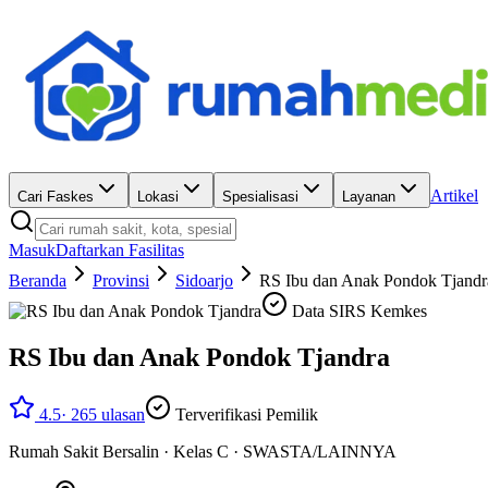
Artikel
Cari Faskes
Lokasi
Spesialisasi
Layanan
Masuk
Daftarkan Fasilitas
Beranda
Provinsi
Sidoarjo
RS Ibu dan Anak Pondok Tjandr
Data SIRS Kemkes
RS Ibu dan Anak Pondok Tjandra
4.5
·
265
ulasan
Terverifikasi Pemilik
Rumah Sakit Bersalin
·
Kelas C
·
SWASTA/LAINNYA