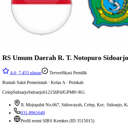
RS Umum Daerah R. T. Notopuro Sidoarj
4.6
·
7.453
ulasan
Terverifikasi Pemilik
Rumah Sakit Pemerintah
·
Kelas A
·
Pemkab
Celep
Sidoarjo
Sidoarjo
61215
6P4JGPM8+RG
Jl. Mojopahit No.667, Sidowayah, Celep, Kec. Sidoarjo, K
031-8961649
Profil resmi SIRS Kemkes
(ID 3515015)