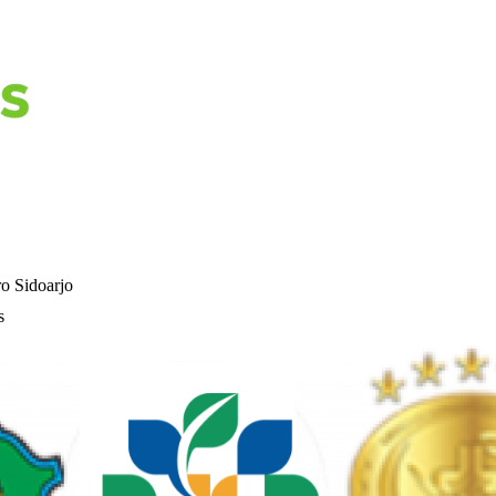
o Sidoarjo
s