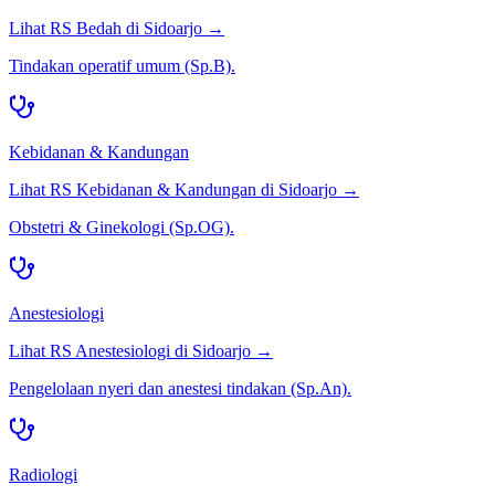
Lihat RS
Bedah
di
Sidoarjo
→
Tindakan operatif umum (Sp.B).
Kebidanan & Kandungan
Lihat RS
Kebidanan & Kandungan
di
Sidoarjo
→
Obstetri & Ginekologi (Sp.OG).
Anestesiologi
Lihat RS
Anestesiologi
di
Sidoarjo
→
Pengelolaan nyeri dan anestesi tindakan (Sp.An).
Radiologi