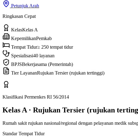
Petunjuk Arah
Ringkasan Cepat
Kelas
Kelas A
Kepemilikan
Pemkab
Tempat Tidur
≥ 250 tempat tidur
Spesialisasi
40 layanan
BPJS
Bekerjasama (Pemerintah)
Tier Layanan
Rujukan Tersier (rujukan tertinggi)
Klasifikasi Permenkes RI 56/2014
Kelas A
·
Rujukan Tersier (rujukan terting
Rumah sakit rujukan nasional/regional dengan pelayanan medik subsp
Standar Tempat Tidur