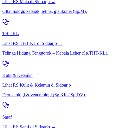
Lihat RS
Mata
di
Sidoarjo
→
Oftalmologi: katarak, retina, glaukoma (Sp.M).
THT-KL
Lihat RS
THT-KL
di
Sidoarjo
→
Telinga Hidung Tenggorok – Kepala Leher (Sp.THT-KL).
Kulit & Kelamin
Lihat RS
Kulit & Kelamin
di
Sidoarjo
→
Dermatologi & venereologi (Sp.KK / Sp.DV).
Saraf
Lihat RS
Saraf
di
Sidoarjo
→