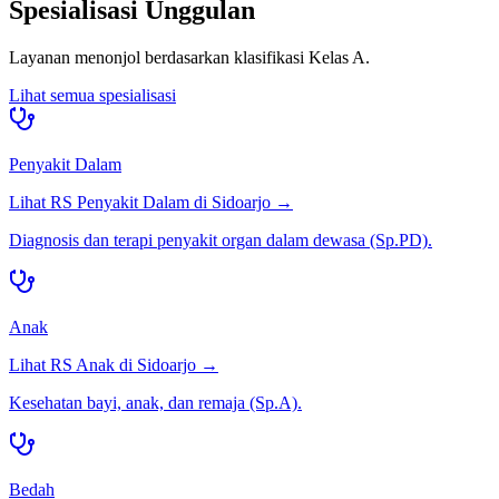
Spesialisasi Unggulan
Layanan menonjol berdasarkan klasifikasi
Kelas A
.
Lihat semua spesialisasi
Penyakit Dalam
Lihat RS
Penyakit Dalam
di
Sidoarjo
→
Diagnosis dan terapi penyakit organ dalam dewasa (Sp.PD).
Anak
Lihat RS
Anak
di
Sidoarjo
→
Kesehatan bayi, anak, dan remaja (Sp.A).
Bedah