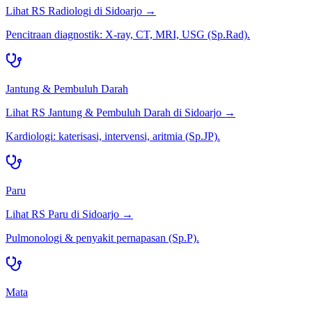
Lihat RS
Radiologi
di
Sidoarjo
→
Pencitraan diagnostik: X-ray, CT, MRI, USG (Sp.Rad).
Jantung & Pembuluh Darah
Lihat RS
Jantung & Pembuluh Darah
di
Sidoarjo
→
Kardiologi: katerisasi, intervensi, aritmia (Sp.JP).
Paru
Lihat RS
Paru
di
Sidoarjo
→
Pulmonologi & penyakit pernapasan (Sp.P).
Mata