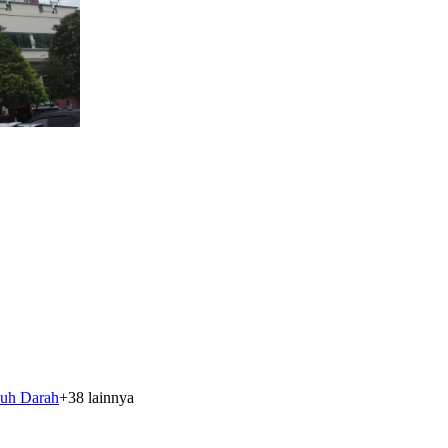
luh Darah
+
38
lainnya