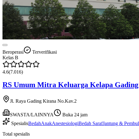
Beroperasi
Terverifikasi
Kelas
B
4.6
(
7.016
)
RS Umum Mitra Keluarga Kelapa Gading
Jl. Raya Gading Kirana No.Kav.2
SWASTA/LAINNYA
Buka 24 jam
Spesialis
Bedah
Anak
Anestesiologi
Bedah Saraf
Jantung & Pembu
Total spesialis