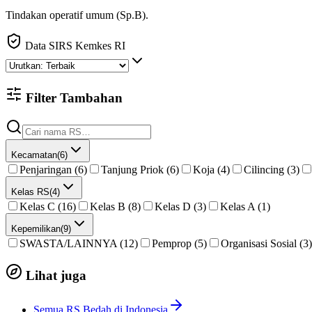
Tindakan operatif umum (Sp.B).
Data SIRS Kemkes RI
Filter Tambahan
Kecamatan
(
6
)
Penjaringan (6)
Tanjung Priok (6)
Koja (4)
Cilincing (3)
Kelas RS
(
4
)
Kelas C (16)
Kelas B (8)
Kelas D (3)
Kelas A (1)
Kepemilikan
(
9
)
SWASTA/LAINNYA (12)
Pemprop (5)
Organisasi Sosial (3)
Lihat juga
Semua RS Bedah di Indonesia