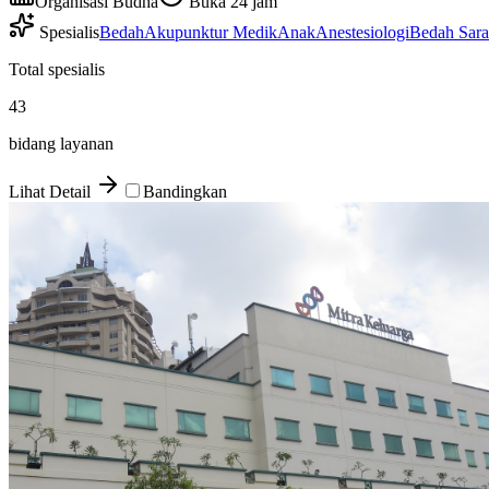
Organisasi Budha
Buka 24 jam
Spesialis
Bedah
Akupunktur Medik
Anak
Anestesiologi
Bedah Sara
Total spesialis
43
bidang layanan
Lihat Detail
Bandingkan