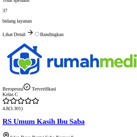
Total spesialis
37
bidang layanan
Lihat Detail
Bandingkan
Beroperasi
Terverifikasi
Kelas
C
4.8
(
3.301
)
RS Umum Kasih Ibu Saba