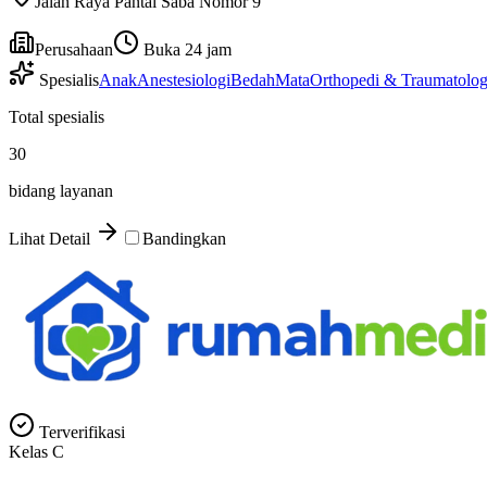
Jalan Raya Pantai Saba Nomor 9
Perusahaan
Buka 24 jam
Spesialis
Anak
Anestesiologi
Bedah
Mata
Orthopedi & Traumatolog
Total spesialis
30
bidang layanan
Lihat Detail
Bandingkan
Terverifikasi
Kelas
C