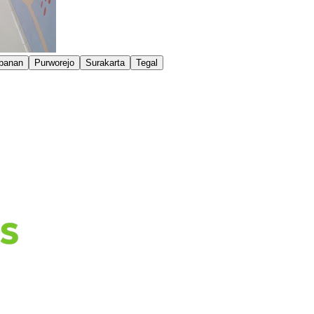
banan
Purworejo
Surakarta
Tegal