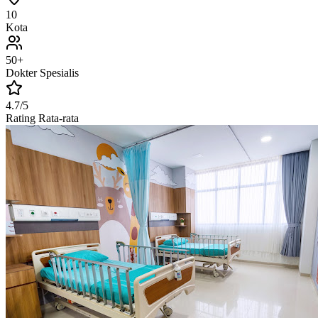
10
Kota
50+
Dokter Spesialis
4.7/5
Rating Rata-rata