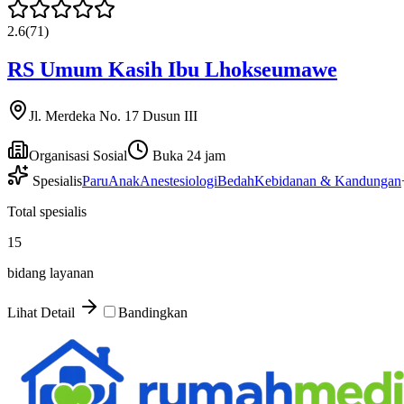
2.6
(
71
)
RS Umum Kasih Ibu Lhokseumawe
Jl. Merdeka No. 17 Dusun III
Organisasi Sosial
Buka 24 jam
Spesialis
Paru
Anak
Anestesiologi
Bedah
Kebidanan & Kandungan
Total spesialis
15
bidang layanan
Lihat Detail
Bandingkan