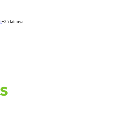
i
+
25
lainnya