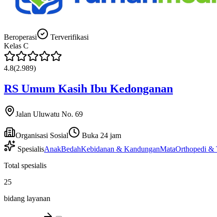
Beroperasi
Terverifikasi
Kelas
C
4.8
(
2.989
)
RS Umum Kasih Ibu Kedonganan
Jalan Uluwatu No. 69
Organisasi Sosial
Buka 24 jam
Spesialis
Anak
Bedah
Kebidanan & Kandungan
Mata
Orthopedi & 
Total spesialis
25
bidang layanan