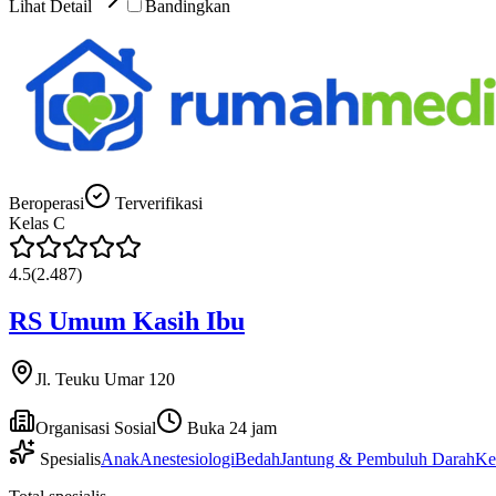
Lihat Detail
Bandingkan
Beroperasi
Terverifikasi
Kelas
C
4.5
(
2.487
)
RS Umum Kasih Ibu
Jl. Teuku Umar 120
Organisasi Sosial
Buka 24 jam
Spesialis
Anak
Anestesiologi
Bedah
Jantung & Pembuluh Darah
Ke