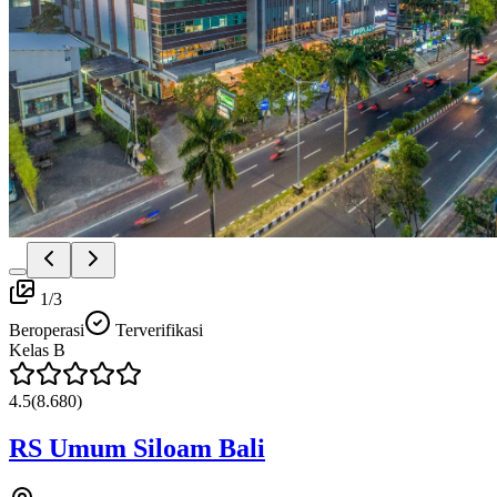
1
/
3
Beroperasi
Terverifikasi
Kelas
B
4.5
(
8.680
)
RS Umum Siloam Bali