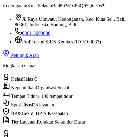
Kedonganan
Kuta Selatan
Bali
80361
6P3Q65QG+W9
Jl. Raya Uluwatu, Kedonganan, Kec. Kuta Sel., Bali,
80361, Indonesia
, Badung, Bali
0361-3003030
Profil resmi SIRS Kemkes
(ID 5103033)
Petunjuk Arah
Ringkasan Cepat
Kelas
Kelas C
Kepemilikan
Organisasi Sosial
Tempat Tidur
≥ 100 tempat tidur
Spesialisasi
25 layanan
BPJS
Cek di BPJS Kesehatan
Tier Layanan
Rujukan Sekunder Dasar