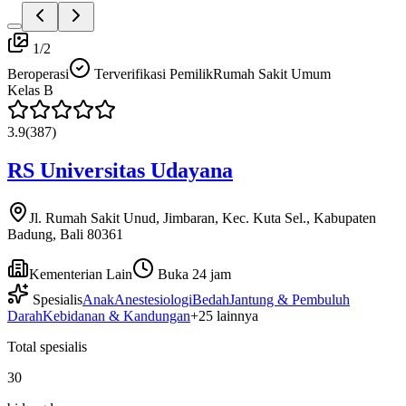
1
/
2
Beroperasi
Terverifikasi Pemilik
Rumah Sakit Umum
Kelas
B
3.9
(
387
)
RS Universitas Udayana
Jl. Rumah Sakit Unud, Jimbaran, Kec. Kuta Sel., Kabupaten
Badung, Bali 80361
Kementerian Lain
Buka 24 jam
Spesialis
Anak
Anestesiologi
Bedah
Jantung & Pembuluh
Darah
Kebidanan & Kandungan
+
25
lainnya
Total spesialis
30