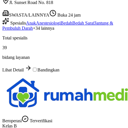
Jl. Sunset Road No. 818
SWASTA/LAINNYA
Buka 24 jam
Spesialis
Anak
Anestesiologi
Bedah
Bedah Saraf
Jantung &
Pembuluh Darah
+
34
lainnya
Total spesialis
39
bidang layanan
Lihat Detail
Bandingkan
Beroperasi
Terverifikasi
Kelas
B