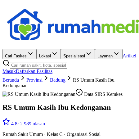
Artikel
Cari Faskes
Lokasi
Spesialisasi
Layanan
Masuk
Daftarkan Fasilitas
Beranda
Provinsi
Badung
RS Umum Kasih Ibu
Kedonganan
Data SIRS Kemkes
RS Umum Kasih Ibu Kedonganan
4.8
·
2.989
ulasan
Rumah Sakit Umum
·
Kelas C
·
Organisasi Sosial