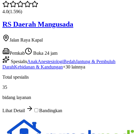
4.0
(
1.596
)
RS Daerah Mangusada
Jalan Raya Kapal
Pemkab
Buka 24 jam
Spesialis
Anak
Anestesiologi
Bedah
Jantung & Pembuluh
Darah
Kebidanan & Kandungan
+
30
lainnya
Total spesialis
35
bidang layanan
Lihat Detail
Bandingkan