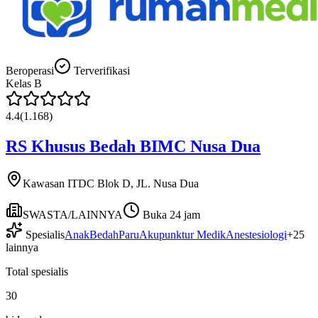
Beroperasi
Terverifikasi
Kelas
B
4.4
(
1.168
)
RS Khusus Bedah BIMC Nusa Dua
Kawasan ITDC Blok D, JL. Nusa Dua
SWASTA/LAINNYA
Buka 24 jam
Spesialis
Anak
Bedah
Paru
Akupunktur Medik
Anestesiologi
+
25
lainnya
Total spesialis
30