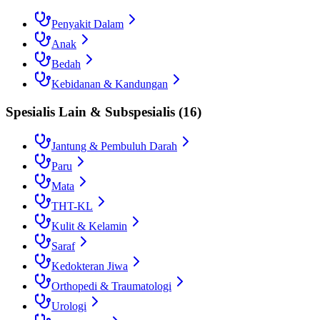
Penyakit Dalam
Anak
Bedah
Kebidanan & Kandungan
Spesialis Lain & Subspesialis
(
16
)
Jantung & Pembuluh Darah
Paru
Mata
THT-KL
Kulit & Kelamin
Saraf
Kedokteran Jiwa
Orthopedi & Traumatologi
Urologi