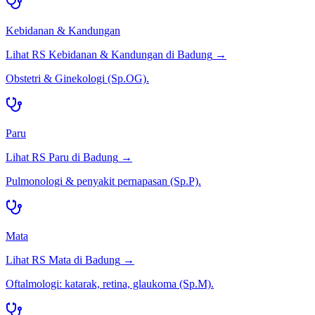
Kebidanan & Kandungan
Lihat RS
Kebidanan & Kandungan
di
Badung
→
Obstetri & Ginekologi (Sp.OG).
Paru
Lihat RS
Paru
di
Badung
→
Pulmonologi & penyakit pernapasan (Sp.P).
Mata
Lihat RS
Mata
di
Badung
→
Oftalmologi: katarak, retina, glaukoma (Sp.M).