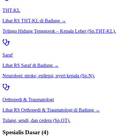
THT-KL
Lihat RS
THT-KL
di
Badung
→
Telinga Hidung Tenggorok – Kepala Leher (Sp.THT-KL).
Saraf
Lihat RS
Saraf
di
Badung
→
Neurologi: stroke, epilepsi, nyeri kepala (Sp.N).
Orthopedi & Traumatologi
Lihat RS
Orthopedi & Traumatologi
di
Badung
→
Tulang, sendi, dan cedera (Sp.OT).
Spesialis Dasar
(
4
)