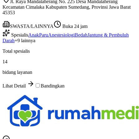
Jl. Raya Mandalaherang No. 225 Desa Mandalaherang
Kecamatan Cimalaka Kabupaten Sumedang, Provinsi Jawa Barat
45353
SWASTA/LAINNYA
Buka 24 jam
Spesialis
Anak
Paru
Anestesiologi
Bedah
Jantung & Pembuluh
Darah
+
9
lainnya
Total spesialis
14
bidang layanan
Lihat Detail
Bandingkan