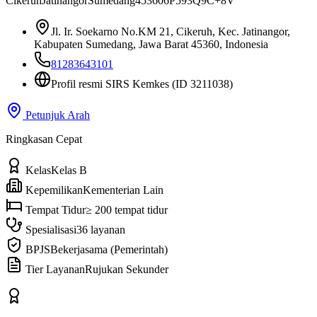
Cikeruh
Jatinangor
Sumedang
45360
6P593Q9C+8V
Jl. Ir. Soekarno No.KM 21, Cikeruh, Kec. Jatinangor,
Kabupaten Sumedang, Jawa Barat 45360, Indonesia
81283643101
Profil resmi SIRS Kemkes
(ID 3211038)
Petunjuk Arah
Ringkasan Cepat
Kelas
Kelas B
Kepemilikan
Kementerian Lain
Tempat Tidur
≥ 200 tempat tidur
Spesialisasi
36 layanan
BPJS
Bekerjasama (Pemerintah)
Tier Layanan
Rujukan Sekunder