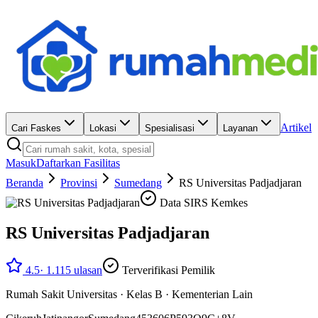
Artikel
Cari Faskes
Lokasi
Spesialisasi
Layanan
Masuk
Daftarkan Fasilitas
Beranda
Provinsi
Sumedang
RS Universitas Padjadjaran
Data SIRS Kemkes
RS Universitas Padjadjaran
4.5
·
1.115
ulasan
Terverifikasi Pemilik
Rumah Sakit Universitas
·
Kelas B
·
Kementerian Lain