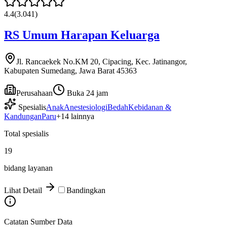
4.4
(
3.041
)
RS Umum Harapan Keluarga
Jl. Rancaekek No.KM 20, Cipacing, Kec. Jatinangor,
Kabupaten Sumedang, Jawa Barat 45363
Perusahaan
Buka 24 jam
Spesialis
Anak
Anestesiologi
Bedah
Kebidanan &
Kandungan
Paru
+
14
lainnya
Total spesialis
19
bidang layanan
Lihat Detail
Bandingkan
Catatan Sumber Data