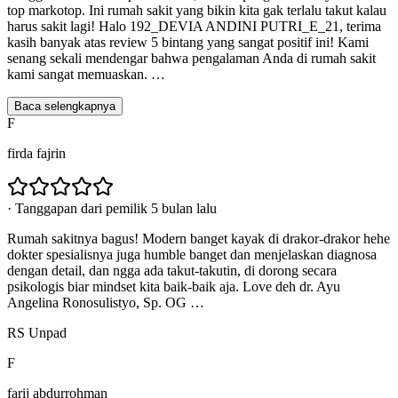
top markotop. Ini rumah sakit yang bikin kita gak terlalu takut kalau
harus sakit lagi! Halo 192_DEVIA ANDINI PUTRI_E_21, terima
kasih banyak atas review 5 bintang yang sangat positif ini! Kami
senang sekali mendengar bahwa pengalaman Anda di rumah sakit
kami sangat memuaskan.
…
Baca selengkapnya
F
firda fajrin
·
Tanggapan dari pemilik 5 bulan lalu
Rumah sakitnya bagus! Modern banget kayak di drakor-drakor hehe
dokter spesialisnya juga humble banget dan menjelaskan diagnosa
dengan detail, dan ngga ada takut-takutin, di dorong secara
psikologis biar mindset kita baik-baik aja. Love deh dr. Ayu
Angelina Ronosulistyo, Sp. OG …
RS Unpad
F
farij abdurrohman