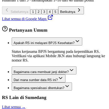
Halaman
1
dari
5
· menampilkan
1
–
10
dari
48
ulasan positif
Sebelumnya
1
2
3
4
5
Berikutnya
Lihat semua di Google Maps
Pertanyaan Umum
Apakah RS ini melayani BPJS Kesehatan?
Status kerjasama BPJS bergantung pada kepemilikan RS.
Verifikasi via aplikasi Mobile JKN atau hubungi langsung ke
nomor RS.
Bagaimana cara membuat janji dokter?
Dari mana sumber data RS ini?
Bagaimana spesialisasi ditentukan?
RS Lain di
Sumedang
Lihat semua →