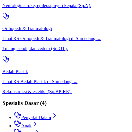
Neurologi: stroke, epilepsi, nyeri kepala (Sp.N).
Orthopedi & Traumatologi
Lihat RS
Orthopedi & Traumatologi
di
Sumedang
→
Tulang, sendi, dan cedera (Sp.OT).
Bedah Plastik
Lihat RS
Bedah Plastik
di
Sumedang
→
Rekonstruksi & estetika (Sp.BP-RE).
Spesialis Dasar
(
4
)
Penyakit Dalam
Anak