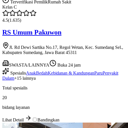
Terverifikasi Pemilik
Rumah Sakit
Kelas
C
4.5
(
1.635
)
RS Umum Pakuwon
Jl. Rd Dewi Sartika No.17, Regol Wetan, Kec. Sumedang Sel.,
Kabupaten Sumedang, Jawa Barat 45311
SWASTA/LAINNYA
Buka 24 jam
Spesialis
Anak
Bedah
Kebidanan & Kandungan
Paru
Penyakit
Dalam
+
15
lainnya
Total spesialis
20
bidang layanan
Lihat Detail
Bandingkan