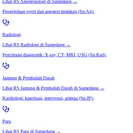
Lihat RS
Anestesiologi
di
Sumedang
→
Pengelolaan nyeri dan anestesi tindakan (Sp.An).
Radiologi
Lihat RS
Radiologi
di
Sumedang
→
Pencitraan diagnostik: X-ray, CT, MRI, USG (Sp.Rad).
Jantung & Pembuluh Darah
Lihat RS
Jantung & Pembuluh Darah
di
Sumedang
→
Kardiologi: katerisasi, intervensi, aritmia (Sp.JP).
Paru
Lihat RS
Paru
di
Sumedang
→