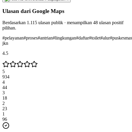
Ulasan dari Google Maps
Berdasarkan
1.115
ulasan publik · menampilkan
48
ulasan positif
pilihan.
#
pelayanan
#
proses
#
antrian
#
lingkungan
#
daftar
#
toilet
#
alur
#
puskesma
jkn
4.5
5
934
4
44
3
18
2
23
1
96