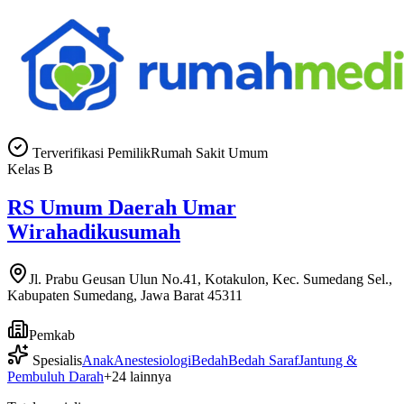
Terverifikasi Pemilik
Rumah Sakit Umum
Kelas
B
RS Umum Daerah Umar
Wirahadikusumah
Jl. Prabu Geusan Ulun No.41, Kotakulon, Kec. Sumedang Sel.,
Kabupaten Sumedang, Jawa Barat 45311
Pemkab
Spesialis
Anak
Anestesiologi
Bedah
Bedah Saraf
Jantung &
Pembuluh Darah
+
24
lainnya