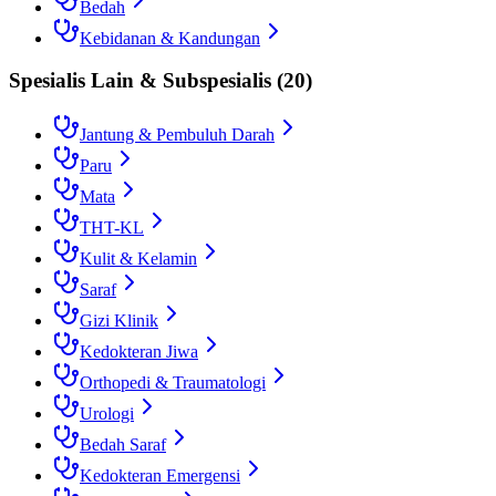
Bedah
Kebidanan & Kandungan
Spesialis Lain & Subspesialis
(
20
)
Jantung & Pembuluh Darah
Paru
Mata
THT-KL
Kulit & Kelamin
Saraf
Gizi Klinik
Kedokteran Jiwa
Orthopedi & Traumatologi
Urologi
Bedah Saraf
Kedokteran Emergensi