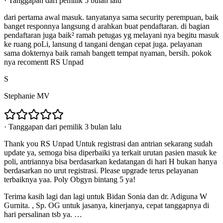
·
Tanggapan dari pemilik 5 bulan lalu
dari pertama awal masuk. tanyatanya sama security perempuan, baik
banget responnya langsung d arahkan buat pendaftaran. di bagian
pendaftaran juga baik² ramah petugas yg melayani nya begitu masuk
ke ruang poLi, lansung d tangani dengan cepat juga. pelayanan
sama dokternya baik ramah bangett tempat nyaman, bersih. pokok
nya recomentt RS Unpad
S
Stephanie MV
·
Tanggapan dari pemilik 3 bulan lalu
Thank you RS Unpad Untuk registrasi dan antrian sekarang sudah
update ya, semoga bisa diperbaiki ya terkait urutan pasien masuk ke
poli, antriannya bisa berdasarkan kedatangan di hari H bukan hanya
berdasarkan no urut registrasi. Please upgrade terus pelayanan
terbaiknya yaa. Poly Obgyn bintang 5 ya!
Terima kasih lagi dan lagi untuk Bidan Sonia dan dr. Adiguna W
Gurnita. , Sp. OG untuk jasanya, kinerjanya, cepat tanggapnya di
hari persalinan tsb ya.
…