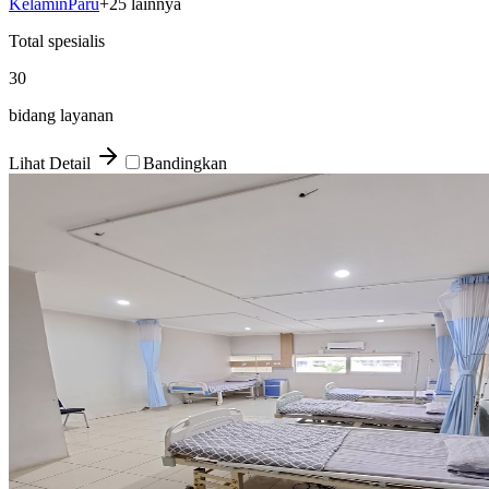
Kelamin
Paru
+
25
lainnya
Total spesialis
30
bidang layanan
Lihat Detail
Bandingkan