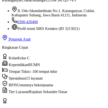
Karanganyar
Coklat
Subang
41211
6P59CQJ7+P3
Jl. Otto Iskandardinata No.1, Karanganyar, Coklat,
Kabupaten Subang, Jawa Barat 41211, Indonesia
0260-420406
Profil resmi SIRS Kemkes
(ID 3213021)
Petunjuk Arah
Ringkasan Cepat
Kelas
Kelas C
Kepemilikan
BUMN
Tempat Tidur
≥ 100 tempat tidur
Spesialisasi
15 layanan
BPJS
Umumnya bekerjasama
Tier Layanan
Rujukan Sekunder Dasar