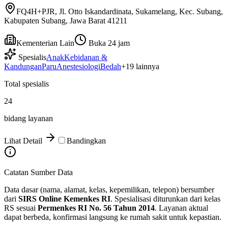
FQ4H+PJR, Jl. Otto Iskandardinata, Sukamelang, Kec. Subang,
Kabupaten Subang, Jawa Barat 41211
Kementerian Lain
Buka 24 jam
Spesialis
Anak
Kebidanan &
Kandungan
Paru
Anestesiologi
Bedah
+
19
lainnya
Total spesialis
24
bidang layanan
Lihat Detail
Bandingkan
Catatan Sumber Data
Data dasar (nama, alamat, kelas, kepemilikan, telepon) bersumber
dari
SIRS Online Kemenkes RI
. Spesialisasi diturunkan dari kelas
RS sesuai
Permenkes RI No. 56 Tahun 2014
. Layanan aktual
dapat berbeda, konfirmasi langsung ke rumah sakit untuk kepastian.