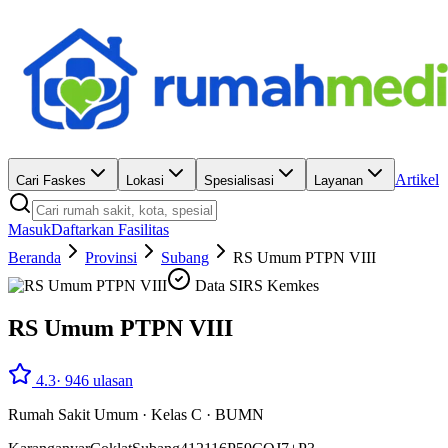
Artikel
Cari Faskes
Lokasi
Spesialisasi
Layanan
Masuk
Daftarkan Fasilitas
Beranda
Provinsi
Subang
RS Umum PTPN VIII
Data SIRS Kemkes
RS Umum PTPN VIII
4.3
·
946
ulasan
Rumah Sakit Umum
·
Kelas C
·
BUMN