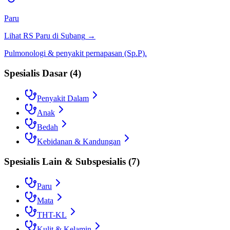
Paru
Lihat RS
Paru
di
Subang
→
Pulmonologi & penyakit pernapasan (Sp.P).
Spesialis Dasar
(
4
)
Penyakit Dalam
Anak
Bedah
Kebidanan & Kandungan
Spesialis Lain & Subspesialis
(
7
)
Paru
Mata
THT-KL
Kulit & Kelamin