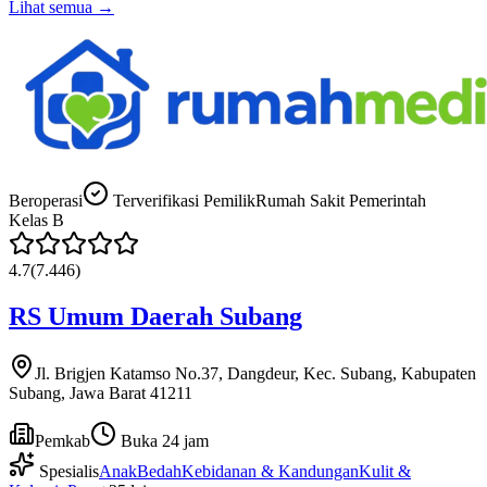
Lihat semua →
Beroperasi
Terverifikasi Pemilik
Rumah Sakit Pemerintah
Kelas
B
4.7
(
7.446
)
RS Umum Daerah Subang
Jl. Brigjen Katamso No.37, Dangdeur, Kec. Subang, Kabupaten
Subang, Jawa Barat 41211
Pemkab
Buka 24 jam
Spesialis
Anak
Bedah
Kebidanan & Kandungan
Kulit &