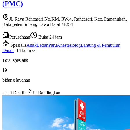
(PMC)
Jl. Raya Rancasari No.KM, RW.4, Rancasari, Kec. Pamanukan,
Kabupaten Subang, Jawa Barat 41254
Perusahaan
Buka 24 jam
Spesialis
Anak
Bedah
Paru
Anestesiologi
Jantung & Pembuluh
Darah
+
14
lainnya
Total spesialis
19
bidang layanan
Lihat Detail
Bandingkan