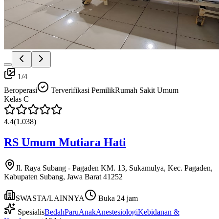
1
/
4
Beroperasi
Terverifikasi Pemilik
Rumah Sakit Umum
Kelas
C
4.4
(
1.038
)
RS Umum Mutiara Hati
Jl. Raya Subang - Pagaden KM. 13, Sukamulya, Kec. Pagaden,
Kabupaten Subang, Jawa Barat 41252
SWASTA/LAINNYA
Buka 24 jam
Spesialis
Bedah
Paru
Anak
Anestesiologi
Kebidanan &