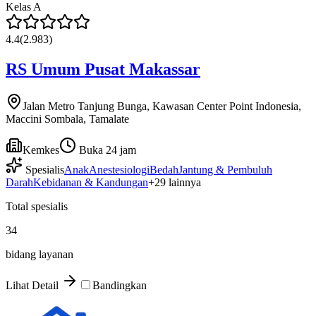
Kelas
A
4.4
(
2.983
)
RS Umum Pusat Makassar
Jalan Metro Tanjung Bunga, Kawasan Center Point Indonesia,
Maccini Sombala, Tamalate
Kemkes
Buka 24 jam
Spesialis
Anak
Anestesiologi
Bedah
Jantung & Pembuluh
Darah
Kebidanan & Kandungan
+
29
lainnya
Total spesialis
34
bidang layanan
Lihat Detail
Bandingkan