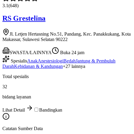
3.1
(
648
)
RS Grestelina
Jl. Letjen Hertasning No.51, Pandang, Kec. Panakkukang, Kota
Makassar, Sulawesi Selatan 90222
SWASTA/LAINNYA
Buka 24 jam
Spesialis
Anak
Anestesiologi
Bedah
Jantung & Pembuluh
Darah
Kebidanan & Kandungan
+
27
lainnya
Total spesialis
32
bidang layanan
Lihat Detail
Bandingkan
Catatan Sumber Data