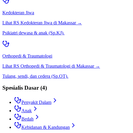
Kedokteran Jiwa
Lihat RS
Kedokteran Jiwa
di
Makassar
→
Psikiatri dewasa & anak (Sp.KJ).
Orthopedi & Traumatologi
Lihat RS
Orthopedi & Traumatologi
di
Makassar
→
Tulang, sendi, dan cedera (Sp.OT).
Spesialis Dasar
(
4
)
Penyakit Dalam
Anak
Bedah
Kebidanan & Kandungan