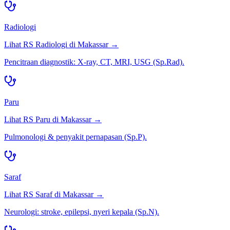
Radiologi
Lihat RS
Radiologi
di
Makassar
→
Pencitraan diagnostik: X-ray, CT, MRI, USG (Sp.Rad).
Paru
Lihat RS
Paru
di
Makassar
→
Pulmonologi & penyakit pernapasan (Sp.P).
Saraf
Lihat RS
Saraf
di
Makassar
→
Neurologi: stroke, epilepsi, nyeri kepala (Sp.N).