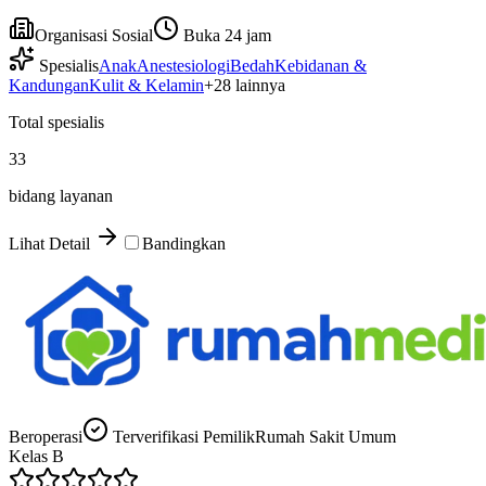
Organisasi Sosial
Buka 24 jam
Spesialis
Anak
Anestesiologi
Bedah
Kebidanan &
Kandungan
Kulit & Kelamin
+
28
lainnya
Total spesialis
33
bidang layanan
Lihat Detail
Bandingkan
Beroperasi
Terverifikasi Pemilik
Rumah Sakit Umum
Kelas
B