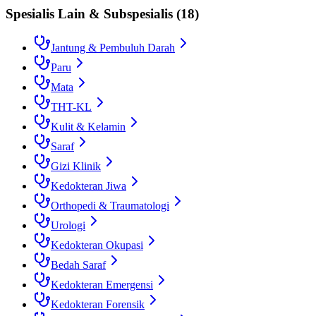
Spesialis Lain & Subspesialis
(
18
)
Jantung & Pembuluh Darah
Paru
Mata
THT-KL
Kulit & Kelamin
Saraf
Gizi Klinik
Kedokteran Jiwa
Orthopedi & Traumatologi
Urologi
Kedokteran Okupasi
Bedah Saraf
Kedokteran Emergensi
Kedokteran Forensik