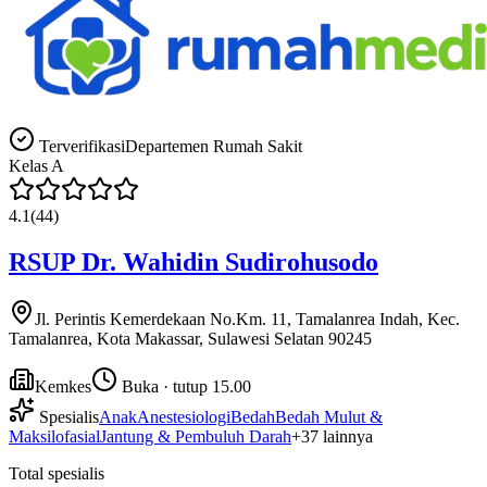
Terverifikasi
Departemen Rumah Sakit
Kelas
A
4.1
(
44
)
RSUP Dr. Wahidin Sudirohusodo
Jl. Perintis Kemerdekaan No.Km. 11, Tamalanrea Indah, Kec.
Tamalanrea, Kota Makassar, Sulawesi Selatan 90245
Kemkes
Buka · tutup 15.00
Spesialis
Anak
Anestesiologi
Bedah
Bedah Mulut &
Maksilofasial
Jantung & Pembuluh Darah
+
37
lainnya
Total spesialis