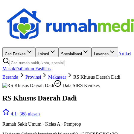
Artikel
Cari Faskes
Lokasi
Spesialisasi
Layanan
Masuk
Daftarkan Fasilitas
Beranda
Provinsi
Makassar
RS Khusus Daerah Dadi
Data SIRS Kemkes
RS Khusus Daerah Dadi
4.1
·
368
ulasan
Rumah Sakit Umum
·
Kelas A
·
Pemprop