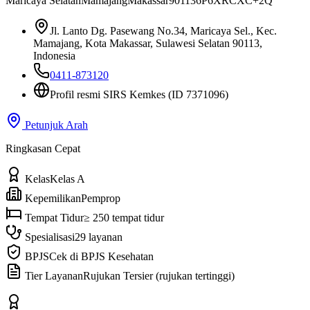
Maricaya Selatan
Mamajang
Makassar
90113
6P6XRCXC+2Q
Jl. Lanto Dg. Pasewang No.34, Maricaya Sel., Kec.
Mamajang, Kota Makassar, Sulawesi Selatan 90113,
Indonesia
0411-873120
Profil resmi SIRS Kemkes
(ID 7371096)
Petunjuk Arah
Ringkasan Cepat
Kelas
Kelas A
Kepemilikan
Pemprop
Tempat Tidur
≥ 250 tempat tidur
Spesialisasi
29 layanan
BPJS
Cek di BPJS Kesehatan
Tier Layanan
Rujukan Tersier (rujukan tertinggi)