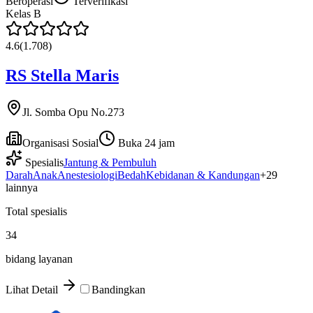
Beroperasi
Terverifikasi
Kelas
B
4.6
(
1.708
)
RS Stella Maris
Jl. Somba Opu No.273
Organisasi Sosial
Buka 24 jam
Spesialis
Jantung & Pembuluh
Darah
Anak
Anestesiologi
Bedah
Kebidanan & Kandungan
+
29
lainnya
Total spesialis
34
bidang layanan
Lihat Detail
Bandingkan