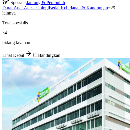
Spesialis
Jantung & Pembuluh
Darah
Anak
Anestesiologi
Bedah
Kebidanan & Kandungan
+
29
lainnya
Total spesialis
34
bidang layanan
Lihat Detail
Bandingkan