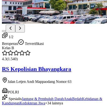
1
/
2
Beroperasi
Terverifikasi
Kelas
B
4.3
(
1.540
)
RS Kepolisian Bhayangkara
Jalan Letjen Andi Mappaodang Nomor 63
POLRI
Spesialis
Jantung & Pembuluh Darah
Anak
Bedah
Kebidanan &
Kandungan
Kedokteran Jiwa
+
34
lainnya