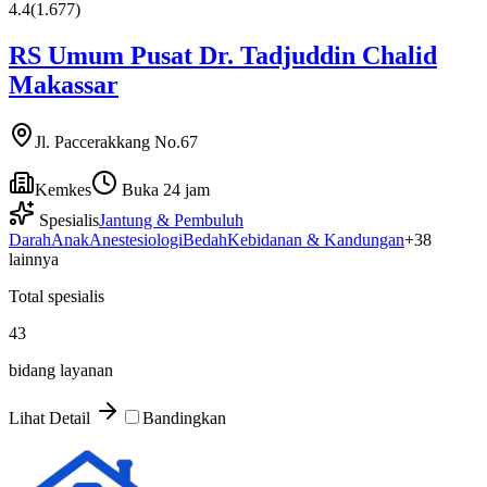
4.4
(
1.677
)
RS Umum Pusat Dr. Tadjuddin Chalid
Makassar
Jl. Paccerakkang No.67
Kemkes
Buka 24 jam
Spesialis
Jantung & Pembuluh
Darah
Anak
Anestesiologi
Bedah
Kebidanan & Kandungan
+
38
lainnya
Total spesialis
43
bidang layanan
Lihat Detail
Bandingkan