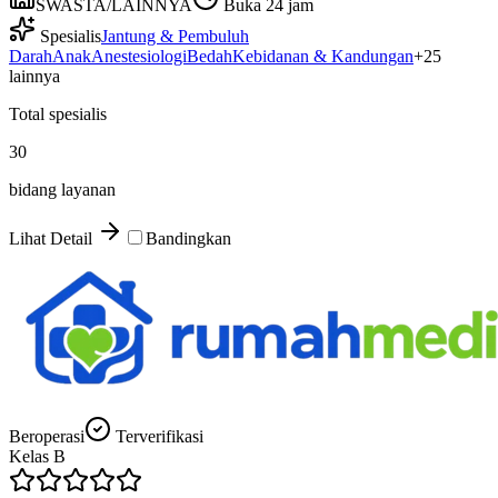
SWASTA/LAINNYA
Buka 24 jam
Spesialis
Jantung & Pembuluh
Darah
Anak
Anestesiologi
Bedah
Kebidanan & Kandungan
+
25
lainnya
Total spesialis
30
bidang layanan
Lihat Detail
Bandingkan
Beroperasi
Terverifikasi
Kelas
B