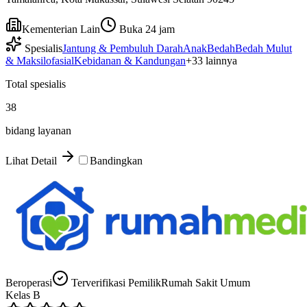
Kementerian Lain
Buka 24 jam
Spesialis
Jantung & Pembuluh Darah
Anak
Bedah
Bedah Mulut
& Maksilofasial
Kebidanan & Kandungan
+
33
lainnya
Total spesialis
38
bidang layanan
Lihat Detail
Bandingkan
Beroperasi
Terverifikasi Pemilik
Rumah Sakit Umum
Kelas
B