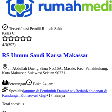
Terverifikasi Pemilik
Rumah Sakit
Kelas
C
4.3
(
397
)
RS Umum Sandi Karsa Makassar
Jl. Abdullah Daeng Sirua No.16A, Masale, Kec. Panakkukang,
Kota Makassar, Sulawesi Selatan 90231
Perorangan
Buka 24 jam
Spesialis
Jantung & Pembuluh Darah
Anak
Bedah
Kebidanan &
Kandungan
Konservasi Gigi
+
17
lainnya
Total spesialis