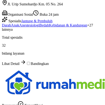
Jl. Urip Sumohardjo Km. 05 No. 264
Organisasi Sosial
Buka 24 jam
Spesialis
Jantung & Pembuluh
Darah
Anak
Anestesiologi
Bedah
Kebidanan & Kandungan
+
27
lainnya
Total spesialis
32
bidang layanan
Lihat Detail
Bandingkan