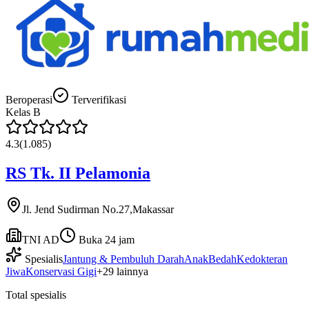
Beroperasi
Terverifikasi
Kelas
B
4.3
(
1.085
)
RS Tk. II Pelamonia
Jl. Jend Sudirman No.27,Makassar
TNI AD
Buka 24 jam
Spesialis
Jantung & Pembuluh Darah
Anak
Bedah
Kedokteran
Jiwa
Konservasi Gigi
+
29
lainnya
Total spesialis