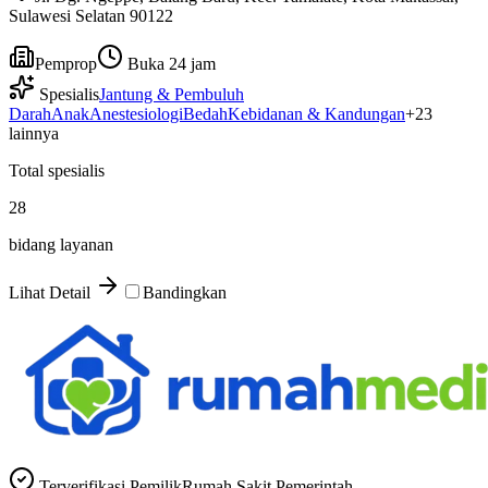
Sulawesi Selatan 90122
Pemprop
Buka 24 jam
Spesialis
Jantung & Pembuluh
Darah
Anak
Anestesiologi
Bedah
Kebidanan & Kandungan
+
23
lainnya
Total spesialis
28
bidang layanan
Lihat Detail
Bandingkan
Terverifikasi Pemilik
Rumah Sakit Pemerintah