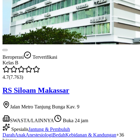
Beroperasi
Terverifikasi
Kelas
B
4.7
(
7.763
)
RS Siloam Makassar
Jalan Metro Tanjung Bunga Kav. 9
SWASTA/LAINNYA
Buka 24 jam
Spesialis
Jantung & Pembuluh
Darah
Anak
Anestesiologi
Bedah
Kebidanan & Kandungan
+
36