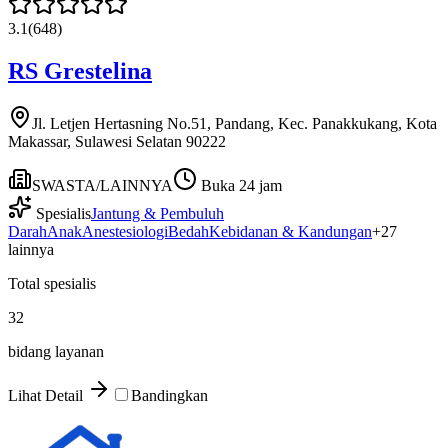
3.1
(
648
)
RS Grestelina
Jl. Letjen Hertasning No.51, Pandang, Kec. Panakkukang, Kota
Makassar, Sulawesi Selatan 90222
SWASTA/LAINNYA
Buka 24 jam
Spesialis
Jantung & Pembuluh
Darah
Anak
Anestesiologi
Bedah
Kebidanan & Kandungan
+
27
lainnya
Total spesialis
32
bidang layanan
Lihat Detail
Bandingkan