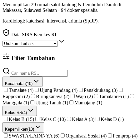
Menampilkan
29
rumah sakit
Jantung & Pembuluh Darah
di
Makassar
,
Sulawesi Selatan
·
94
dokter spesialis
.
Kardiologi: katerisasi, intervensi, aritmia (Sp.JP).
Data SIRS Kemkes RI
Filter Tambahan
Kecamatan
(
10
)
Tamalate (4)
Ujung Pandang (4)
Panakkukang (3)
Rappocini (2)
Biringkanaya (2)
Wajo (2)
Tamalanrea (1)
Manggala (1)
Ujung Tanah (1)
Mamajang (1)
Kelas RS
(
4
)
Kelas B (15)
Kelas C (10)
Kelas A (3)
Kelas D (1)
Kepemilikan
(
10
)
SWASTA/LAINNYA (6)
Organisasi Sosial (4)
Pemprop (4)