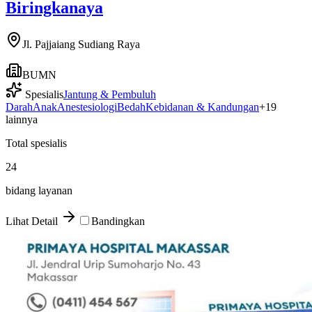
Biringkanaya
Jl. Pajjaiang Sudiang Raya
BUMN
Spesialis
Jantung & Pembuluh
Darah
Anak
Anestesiologi
Bedah
Kebidanan & Kandungan
+
19
lainnya
Total spesialis
24
bidang layanan
Lihat Detail
Bandingkan