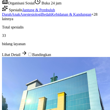
Organisasi Sosial
Buka 24 jam
Spesialis
Jantung & Pembuluh
Darah
Anak
Anestesiologi
Bedah
Kebidanan & Kandungan
+
28
lainnya
Total spesialis
33
bidang layanan
Lihat Detail
Bandingkan