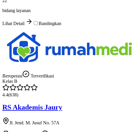
22
bidang layanan
Lihat Detail
Bandingkan
Beroperasi
Terverifikasi
Kelas
B
4.4
(
638
)
RS Akademis Jaury
Jl. Jend. M. Jusuf No. 57A