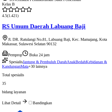
Kelas
B
4.5
(
1.421
)
RS Umum Daerah Labuang Baji
Jl. DR. Ratulangi No.81, Labuang Baji, Kec. Mamajang, Kota
Makassar, Sulawesi Selatan 90132
Pemprop
Buka 24 jam
Spesialis
Jantung & Pembuluh Darah
Anak
Bedah
Kebidanan &
Kandungan
Mata
+
30
lainnya
Total spesialis
35
bidang layanan
Lihat Detail
Bandingkan