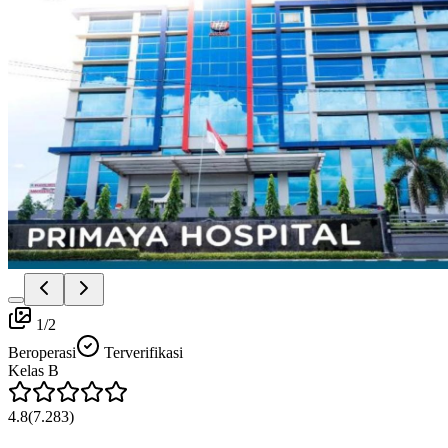
1
/
2
Beroperasi
Terverifikasi
Kelas
B
4.8
(
7.283
)