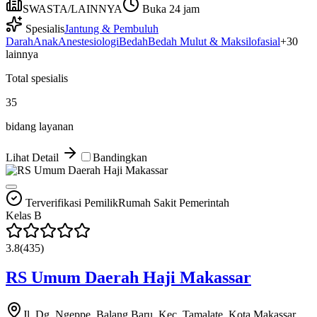
SWASTA/LAINNYA
Buka 24 jam
Spesialis
Jantung & Pembuluh
Darah
Anak
Anestesiologi
Bedah
Bedah Mulut & Maksilofasial
+
30
lainnya
Total spesialis
35
bidang layanan
Lihat Detail
Bandingkan
Terverifikasi Pemilik
Rumah Sakit Pemerintah
Kelas
B
3.8
(
435
)
RS Umum Daerah Haji Makassar
Jl. Dg. Ngeppe, Balang Baru, Kec. Tamalate, Kota Makassar,