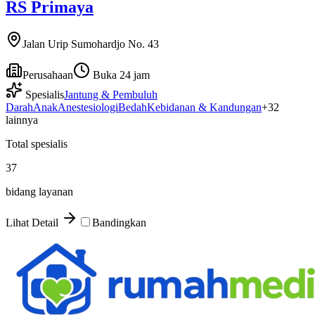
RS Primaya
Jalan Urip Sumohardjo No. 43
Perusahaan
Buka 24 jam
Spesialis
Jantung & Pembuluh
Darah
Anak
Anestesiologi
Bedah
Kebidanan & Kandungan
+
32
lainnya
Total spesialis
37
bidang layanan
Lihat Detail
Bandingkan