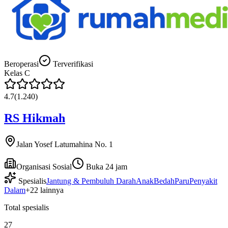
Beroperasi
Terverifikasi
Kelas
C
4.7
(
1.240
)
RS Hikmah
Jalan Yosef Latumahina No. 1
Organisasi Sosial
Buka 24 jam
Spesialis
Jantung & Pembuluh Darah
Anak
Bedah
Paru
Penyakit
Dalam
+
22
lainnya
Total spesialis
27