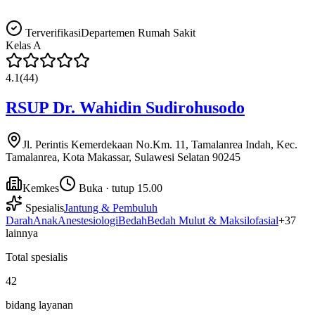
Terverifikasi
Departemen Rumah Sakit
Kelas
A
4.1
(
44
)
RSUP Dr. Wahidin Sudirohusodo
Jl. Perintis Kemerdekaan No.Km. 11, Tamalanrea Indah, Kec.
Tamalanrea, Kota Makassar, Sulawesi Selatan 90245
Kemkes
Buka · tutup 15.00
Spesialis
Jantung & Pembuluh
Darah
Anak
Anestesiologi
Bedah
Bedah Mulut & Maksilofasial
+
37
lainnya
Total spesialis
42
bidang layanan