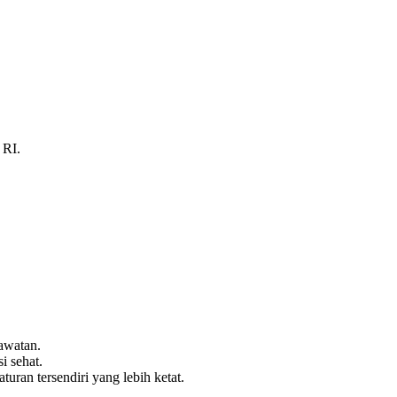
 RI.
awatan.
i sehat.
ran tersendiri yang lebih ketat.