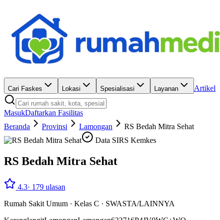
Artikel
Cari Faskes
Lokasi
Spesialisasi
Layanan
Masuk
Daftarkan Fasilitas
Beranda
Provinsi
Lamongan
RS Bedah Mitra Sehat
Data SIRS Kemkes
RS Bedah Mitra Sehat
4.3
·
179
ulasan
Rumah Sakit Umum
·
Kelas C
·
SWASTA/LAINNYA