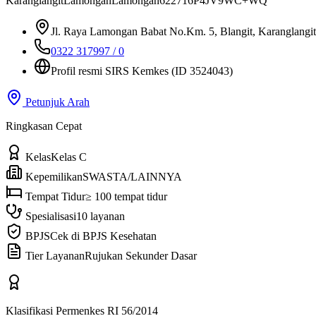
Karanglangit
Lamongan
Lamongan
62271
6P4JV9WC+WQ
Jl. Raya Lamongan Babat No.Km. 5, Blangit, Karanglang
0322 317997 / 0
Profil resmi SIRS Kemkes
(ID 3524043)
Petunjuk Arah
Ringkasan Cepat
Kelas
Kelas C
Kepemilikan
SWASTA/LAINNYA
Tempat Tidur
≥ 100 tempat tidur
Spesialisasi
10 layanan
BPJS
Cek di BPJS Kesehatan
Tier Layanan
Rujukan Sekunder Dasar
Klasifikasi Permenkes RI 56/2014