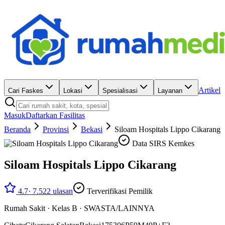
Artikel
Cari Faskes
Lokasi
Spesialisasi
Layanan
Masuk
Daftarkan Fasilitas
Beranda
Provinsi
Bekasi
Siloam Hospitals Lippo Cikarang
Data SIRS Kemkes
Siloam Hospitals Lippo Cikarang
4.7
·
7.522
ulasan
Terverifikasi Pemilik
Rumah Sakit
·
Kelas B
·
SWASTA/LAINNYA