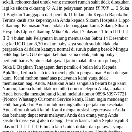
rvice kami). Kami ingin mendengar lebih banyak dari Anda untuk meningkatkan perjalanan kesehatan Anda dirumah sakit kami. Kami mengapresiasi kepercayaan Anda dan berharap dapat terus melayani Anda dan orang yang Anda kasihi di masa yang akan datang. Terima kasih. Indra Septiansyah 3 ulasan       6 bulan lalu Untuk dokter dan perawat sangat ramah, cepat, pelayanannya bagus responsif juga. Untuk fasilitas juga sangat bagus Namun sayang administrasi nya sangat lama. Ini belum ada perbaikan juga sudah lama, sepertinya memang CSnya ga FU ke atasannya atau manajemen nya ga peduli soal pelayanan administrasinya.  Suka  Bagikan Tanggapan dari pemilik 5 bulan lalu Kepada Bpk/Ibu, Terima kasih telah membagikan pengalaman Anda dengan kami. Kami mohon maaf atas pelayanan kami yang tidak memuaskan bagi Anda. Masukan Anda sangatlah berarti bagi kami. Namun, karena kami tidak memiliki nomor telepon Anda, apakah Anda bersedia menghubungi kami melalui nomor 0896-5397-7721 (Nomor Whatsapp Customer Service kami). Kami ingin mendengar lebih banyak dari Anda untuk meningkatkan perjalanan kesehatan Anda dirumah sakit kami. Kami mengapresiasi kepercayaan Anda dan berharap dapat terus melayani Anda dan orang yang Anda kasihi di masa yang akan datang. Terima kasih Wynanda Nanda Local Guide · 12 ulasan · 13 foto       6 bulan lalu Pelayanan nya lama sekali. Sering kali saya kesini dan harus menunggu berjam2. Minimal akan habis waktu 3 jam kalau di RS ini. Bahkan saat menunggu konfirmasi jadwal untuk operasi pun lama sekali. Dari jam 11 siang sampai jam 15, dan tidak bisa ditinggal. Perawatnya tidak mau mengabari lewat telpon, sangat2 tidak praktis.  Suka  Bagikan Tanggapan dari pemilik 5 bulan lalu Kepada Bpk/Ibu, Terima kasih telah membagikan pengalaman Anda dengan kami. Kami mohon maaf atas pelayanan kami yang tidak memuaskan bagi Anda. Masukan Anda sangatlah berarti bagi kami. Namun, karena kami tidak memiliki nomor telepon Anda, apakah Anda bersedia menghubungi kami melalui nomor 0896-5397-7721 (Nomor Whatsapp Customer Service kami). Kami ingin mendengar lebih banyak dari Anda untuk meningkatkan perjalanan kesehatan Anda dirumah sakit kami. Kami mengapresiasi kepercayaan Anda dan berharap dapat terus melayani Anda dan orang yang Anda kasihi di masa yang akan datang. Terima kasih. rizal sampurna 2 ulasan       5 bulan lalu Cukup baik dan sangat memuaskan melakukan perawatan dan berobat di rs siloam Lippo Cikarang, namun kalo bisa untuk fasilitas mushola nya diperbaiki dan dibuat lebih besar dan megah terutama bagi saya yang muslim sehingga bisa lebih nyaman lagi sambil menunggu pasien atau menunggu keluarga yang sedang berobat atau farmasi. Over all sudah ok  Suka  Bagikan Tanggapan dari pemilik 4 bulan lalu Kepada Bapak/Ibu, Terima kasih atas kepercayaan Anda kepada Siloam Hospitals Lippo Cikarang. Kepuasan Anda adalah kebanggaan kami. Salam, Siloam Hospitals Lippo Cikarang Han Two Local Guide · 121 ulasan · 1.042 foto       Diedit setahun lalu Semuanya ramah, dari security yg udah menyambut ramah hingga front office dan suster serta dokter. Untuk rawat jalan langsung ke lt. 3 pendaftarannya ( gak ada lt.2 ya) lantai 1 pun ternyata paling bawah kalau lobby itu GF. Atau bisa daftar online via apps Siloam semuanya mudah, kalau pribadi lebih cepat bisa check in sendiri tanpa harus ke pendaftaran berbeda dg asuransi atau perusahaan tetap ke pendaftaran manual walaupun sudah via aplikasi. Untuk dr. anak khususnya dokter Sugi wlpn di jadwalkan jam 09-11 better datang jam 11.30an aja karna biasanya dokternya visit dulu yg rawat inap baru ke ruangannya. Dari pada nunggu lama walaupun ada area main anak2 tapi terbatas. Ruang eksekutif, disediakan Teh, coffee dan permen, Snack semua self service. Pendaftaran, ambil obat semua disatu ruangan jadi tinggal duduk manis aja wlpn tetap nunggunya lama namun setidaknya lebih nyaman, saat ini Konsul dokternya jadi 300K. Administrasi rawat inap dilantai GF, dapat mug Siloam dan termometer. Pembayaran parkir dg OVO dan Emoney +8  1  Bagikan Tanggapan dari pemilik 3 tahun lalu Kepada Bapak/Ibu Han Han, Terima kasih atas kepercayaan Anda kepada Siloam Hospitals Lippo Cikarang. Kepuasan Anda adalah kebanggaan kami. Salam, Siloam Hospitals Lippo Cikarang Gian Giaditama 6 ulasan       6 bulan lalu Dokter, suster dan pelayanan OK (Bintang 5) Administrasinya duh minta dievaluasi lagi kurang orang kah? Kurang efektif kah kerjanya? Minta tolong di evaluasi lagi mengapa orang orang setiap ke administrasi ada saja 2-3 orang yang marah marah karena lelet nya proses administrasi..  Suka  Bagikan Tanggapan dari pemilik 5 bulan lalu Kepada Bpk/Ibu, Terima kasih telah membagikan pengalaman Anda dengan kami. Kami mohon maaf atas pelayanan kami yang tidak memuaskan bagi Anda. Masukan Anda sangatlah berarti bagi kami. Namun, karena kami tidak memiliki nomor telepon Anda, apakah Anda bersedia menghubungi kami melalui nomor 0896-5397-7721 (Nomor Whatsapp Customer Service kami). Kami ingin mendengar lebih banyak dari Anda untuk meningkatkan perjalanan kesehatan Anda dirumah sakit kami. Kami mengapresiasi kepercayaan Anda dan berharap dapat terus melayani Anda dan orang yang Anda kasihi di masa yang akan datang. Terima kasih Rosyidatul Ulya Local Guide · 6 ulasan       6 bulan lalu Pengalaman melahirkan yang sangat berkesan di RS Siloam Lippo Cikarang. Banyak sekali support yang diberikan dari masa kehamilan hingga pasca melahirkan. Dokter Atik SpOG, sangat ramah, perhatian dan memahami keinginan pasien. Selalu berusaha memberikan terbaik utk pasien. Para Bidan yang bertugas selama di ruang rawat inap juga banyak support dan memberikan ilmu2 praktis tentang menyusui dan perawatan newborn. Terima kasih banyaaak Bu Dokter Atik, Bidan Ovie, Bidan Nur, Bidan Mery, Bidan Siska, Bidan Ulin, Bidan Ega, dan Bidan2 lainnya yang belum saya sebutkan 💛💛💛  Suka  Bagikan Tanggapan dari pemilik 5 bulan lalu Kepada Bapak/Ibu, Terima kasih atas kepercayaan Anda kepada Siloam Hospitals Lippo Cikarang. Kepuasan Anda adalah kebanggaan kami. Salam, Siloam Hospitals Lippo Cikarang Febry Nur Fitriani (Febry) Local Guide · 30 ulasan · 12 foto       Diedit setahun lalu Tanggal 14 maret, saya Cito SC ERACS pakai BPJS semua full cover, pelayanan dokter, suster dan bidan sangat baik tidak ada perbedaan apapun meskipun pakai BPJS, saya dpt kelas 1, 4 hari 3 malam. Terimakasih siloam lippo cikarang atas pelayanannnya yg sangat baik kepada saya dan anak saya, walaupun saya pake BPJS tp pelayanannya top bgt  Suka  Bagikan Tanggapan dari pemilik setahun lalu Kepada Bapak/Ibu, Terima kasih atas kepercayaan Anda kepada Siloam Hospitals Lippo Cikarang. Kepuasan Anda adalah kebanggaan kami. Salam, Siloam Hospitals Lippo Cikarang Inggit Koswara 1 ulasan · 3 foto       setahun lalu Pelayanannya ramah sekali dari mulai masuk igd dilayani dengan baik. Tidak membedakan walaupun pembayaran BPJS. Apalagi ditangani dokter spesialis bedah anak dr.arsy . Ramah sekali . Menjelaskan secara detail kepada pasien. Terimakasih Siloam hospital Lippo Cikarang. Semoga semakin sukses.  1  Bagikan Tanggapan dari pemilik setahun lalu Kepada Bapak/Ibu, Terima kasih atas kepercayaan Anda kepada Siloam Hospitals Lippo Cikarang. Kepuasan Anda adalah kebanggaan kami. Salam, Siloam Hospitals Lippo Cikarang 菫りすな 5 ulasan · 11 foto       2 tahun lalu Dear Siloam, kenapa sekarang pelayanan nya lama sekali padahal pasien dari saya datang tidak banyak, datang dari jam 9:30 baru selesai jam 15:00 benar2 banyak memakan waktu.. Dan minggu lalu anak saya sudah muntah berkali2 dan dokter menyarankan untuk infus, anak saya muntah sekitar jam 7:30 dan baru di infus jam 23:00 itupun saya komplen berkali2.. Sialoam sekarang benar2 tidak bagus dalam hal pelayanan. Kasir lelet dan banyak miss komunikasi antar staf +3  20  Bagikan Tanggapan dari pemilik 2 tahun lalu Kepada Bpk/Ibu 菫りすな, Terima kasih telah membagikan pengalaman Anda dengan kami. Kami mohon maaf atas pelayanan kami yang tidak memuaskan bagi Anda. Masukan Anda sangatlah berarti bagi kami. Namun, karena kami tidak memiliki nomor telepon Anda, apakah Anda bersedia menghubungi kami melalui nomor 0896-5397-7721 (Nomor Whatsapp Customer Service kami). Kami ingin mendengar lebih banyak dari Anda untuk meningkatkan perjalanan kesehatan Anda dirumah sakit kami. Kami mengapresiasi kepercayaan Anda dan berharap dapat terus melayani Anda dan orang yang Anda kasihi di masa yang akan datang. Terima kasih. Salam, Siloam Hospitals Lippo Cikarang Ardiasti Retno Local Guide · 9 ulasan · 3 foto       3 bulan lalu Servisnya sudah sangat improved. Dari mulai security lobby, security poli lt 3, perawat, dokter dan kasirnya. Thank youu..No more unpleasant experience. Keep up the good work.  Suka  Bagikan elvianasari mustika 1 ulasan       5 bulan lalu Kemarin abis operasi di rs siloam lippo cikarang pelayanan nya baik staf dan perawatnya juga ramah penanganan juga cepat. Terimakasih banyak dr. Celine Martino,SpB dari awal konsultasi sangat baik dan sangat care sama pasien benar benar membantu dari awal sampai selesai operasi. Semoga sukses selalu rs siloam sehat selalu dokter dan keluarga salam hangat terimakasih🙏🏻❤️  Suka  Bagikan Tanggapan dari pemilik 5 bulan lalu Kepada Bapak/Ibu, Terima kasih atas kepercayaan Anda kepada Siloam Hospitals Lippo Cikarang. Kepuasan Anda adalah kebanggaan kami. Salam, Siloam Hospitals Lippo Cikarang Rudy Sugiharto 2 ulasan       3 bulan lalu 2x rumah sakit membatalkan jadwal konsultasi tanpa memberikan opsi dokter pengganti dan tanpa memikirkan kondisi pasiennya. kualitas layanan yang sangat menyedihkan  Suka  Bagikan Tanggapan dari pemilik seminggu lalu Kepada Bpk/Ibu, Terima kasih telah membagikan pengalaman Anda dengan kami. Kami mohon maaf atas pelayanan kami yang tidak memuaskan bagi Anda. Masukan Anda sangatlah berarti bagi kami. Namun, karena kami tidak memiliki nomor telepon Anda, apakah Anda bersedia menghubungi kami me