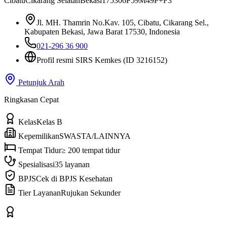
Cibatu
Cikarang Selatan
Bekasi
17530
6P59M49P+F3
Jl. MH. Thamrin No.Kav. 105, Cibatu, Cikarang Sel.,
Kabupaten Bekasi, Jawa Barat 17530, Indonesia
021-296 36 900
Profil resmi SIRS Kemkes
(ID 3216152)
Petunjuk Arah
Ringkasan Cepat
Kelas
Kelas B
Kepemilikan
SWASTA/LAINNYA
Tempat Tidur
≥ 200 tempat tidur
Spesialisasi
35 layanan
BPJS
Cek di BPJS Kesehatan
Tier Layanan
Rujukan Sekunder