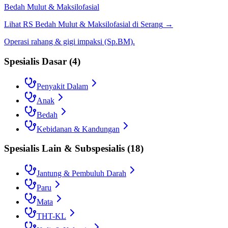
Bedah Mulut & Maksilofasial
Lihat RS
Bedah Mulut & Maksilofasial
di
Serang
→
Operasi rahang & gigi impaksi (Sp.BM).
Spesialis Dasar
(
4
)
Penyakit Dalam
Anak
Bedah
Kebidanan & Kandungan
Spesialis Lain & Subspesialis
(
18
)
Jantung & Pembuluh Darah
Paru
Mata
THT-KL