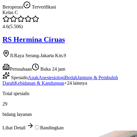
Beroperasi
Terverifikasi
Kelas
C
4.6
(
5.506
)
RS Hermina Ciruas
Jl.Raya Serang-Jakarta Km.9
Perusahaan
Buka 24 jam
Spesialis
Anak
Anestesiologi
Bedah
Jantung & Pembuluh
Darah
Kebidanan & Kandungan
+
24
lainnya
Total spesialis
29
bidang layanan
Lihat Detail
Bandingkan