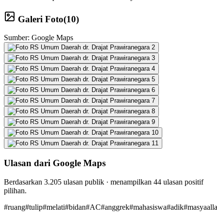
Galeri Foto
(
10
)
Sumber: Google Maps
Ulasan dari Google Maps
Berdasarkan
3.205
ulasan publik · menampilkan
44
ulasan positif
pilihan.
#
ruang
#
tulip
#
melati
#
bidan
#
AC
#
anggrek
#
mahasiswa
#
adik
#
masyaall