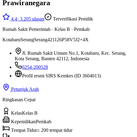
Prawiranegara
4.4
·
3.205
ulasan
Terverifikasi Pemilik
Rumah Sakit Pemerintah
·
Kelas B
·
Pemkab
Kotabaru
Serang
Serang
42112
6P58V5J2+4X
Jl. Rumah Sakit Umum No.1, Kotabaru, Kec. Serang,
Kota Serang, Banten 42112, Indonesia
0254-200528
Profil resmi SIRS Kemkes
(ID 3604013)
Petunjuk Arah
Ringkasan Cepat
Kelas
Kelas B
Kepemilikan
Pemkab
Tempat Tidur
≥ 200 tempat tidur