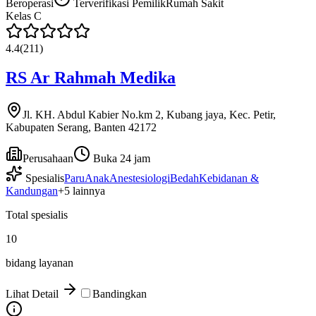
Beroperasi
Terverifikasi Pemilik
Rumah Sakit
Kelas
C
4.4
(
211
)
RS Ar Rahmah Medika
Jl. KH. Abdul Kabier No.km 2, Kubang jaya, Kec. Petir,
Kabupaten Serang, Banten 42172
Perusahaan
Buka 24 jam
Spesialis
Paru
Anak
Anestesiologi
Bedah
Kebidanan &
Kandungan
+
5
lainnya
Total spesialis
10
bidang layanan
Lihat Detail
Bandingkan