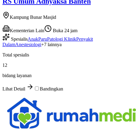
RS Umum Adhyaksa Banten
Kampung Bunar Masjid
Kementerian Lain
Buka 24 jam
Spesialis
Anak
Paru
Patologi Klinik
Penyakit
Dalam
Anestesiologi
+
7
lainnya
Total spesialis
12
bidang layanan
Lihat Detail
Bandingkan