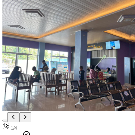
1
/
4