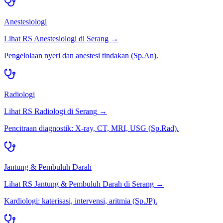
Anestesiologi
Lihat RS
Anestesiologi
di
Serang
→
Pengelolaan nyeri dan anestesi tindakan (Sp.An).
Radiologi
Lihat RS
Radiologi
di
Serang
→
Pencitraan diagnostik: X-ray, CT, MRI, USG (Sp.Rad).
Jantung & Pembuluh Darah
Lihat RS
Jantung & Pembuluh Darah
di
Serang
→
Kardiologi: katerisasi, intervensi, aritmia (Sp.JP).