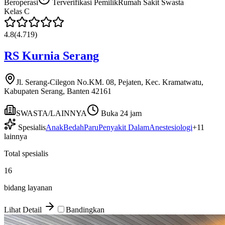
Beroperasi
Terverifikasi Pemilik
Rumah Sakit Swasta
Kelas
C
4.8
(
4.719
)
RS Kurnia Serang
Jl. Serang-Cilegon No.KM. 08, Pejaten, Kec. Kramatwatu,
Kabupaten Serang, Banten 42161
SWASTA/LAINNYA
Buka 24 jam
Spesialis
Anak
Bedah
Paru
Penyakit Dalam
Anestesiologi
+
11
lainnya
Total spesialis
16
bidang layanan
Lihat Detail
Bandingkan