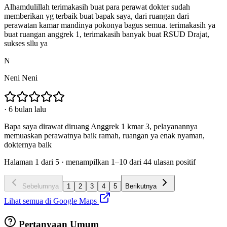
Alhamdulillah terimakasih buat para perawat dokter sudah
memberikan yg terbaik buat bapak saya, dari ruangan dari
perawatan kamar mandinya pokonya bagus semua. terimakasih ya
buat ruangan anggrek 1, terimakasih banyak buat RSUD Drajat,
sukses sllu ya
N
Neni Neni
·
6 bulan lalu
Bapa saya dirawat diruang Anggrek 1 kmar 3, pelayanannya
memuaskan perawatnya baik ramah, ruangan ya enak nyaman,
dokternya baik
Halaman
1
dari
5
· menampilkan
1
–
10
dari
44
ulasan positif
Sebelumnya
1
2
3
4
5
Berikutnya
Lihat semua di Google Maps
Pertanyaan Umum