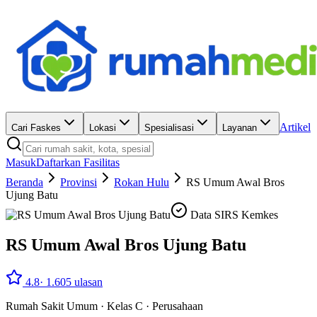
Artikel
Cari Faskes
Lokasi
Spesialisasi
Layanan
Masuk
Daftarkan Fasilitas
Beranda
Provinsi
Rokan Hulu
RS Umum Awal Bros
Ujung Batu
Data SIRS Kemkes
RS Umum Awal Bros Ujung Batu
4.8
·
1.605
ulasan
Rumah Sakit Umum
·
Kelas C
·
Perusahaan