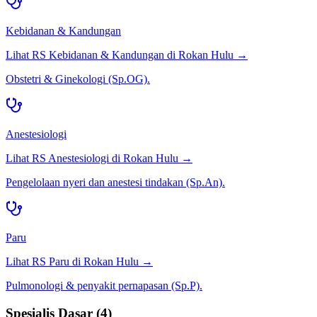
Kebidanan & Kandungan
Lihat RS
Kebidanan & Kandungan
di
Rokan Hulu
→
Obstetri & Ginekologi (Sp.OG).
Anestesiologi
Lihat RS
Anestesiologi
di
Rokan Hulu
→
Pengelolaan nyeri dan anestesi tindakan (Sp.An).
Paru
Lihat RS
Paru
di
Rokan Hulu
→
Pulmonologi & penyakit pernapasan (Sp.P).
Spesialis Dasar
(
4
)