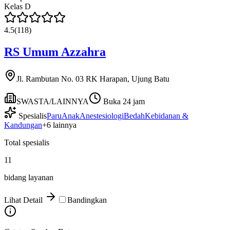
Kelas
D
4.5
(
118
)
RS Umum Azzahra
Jl. Rambutan No. 03 RK Harapan, Ujung Batu
SWASTA/LAINNYA
Buka 24 jam
Spesialis
Paru
Anak
Anestesiologi
Bedah
Kebidanan &
Kandungan
+
6
lainnya
Total spesialis
11
bidang layanan
Lihat Detail
Bandingkan