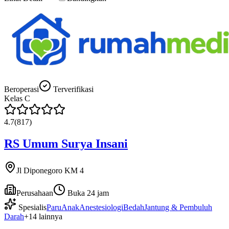
Beroperasi
Terverifikasi
Kelas
C
4.7
(
817
)
RS Umum Surya Insani
Jl Diponegoro KM 4
Perusahaan
Buka 24 jam
Spesialis
Paru
Anak
Anestesiologi
Bedah
Jantung & Pembuluh
Darah
+
14
lainnya