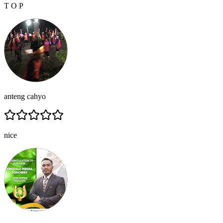
T O P
anteng cahyo
nice