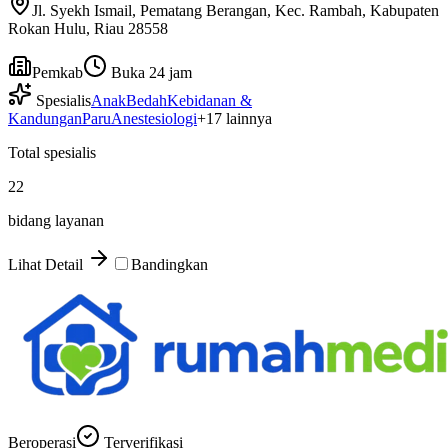
Jl. Syekh Ismail, Pematang Berangan, Kec. Rambah, Kabupaten
Rokan Hulu, Riau 28558
Pemkab
Buka 24 jam
Spesialis
Anak
Bedah
Kebidanan &
Kandungan
Paru
Anestesiologi
+
17
lainnya
Total spesialis
22
bidang layanan
Lihat Detail
Bandingkan
Beroperasi
Terverifikasi