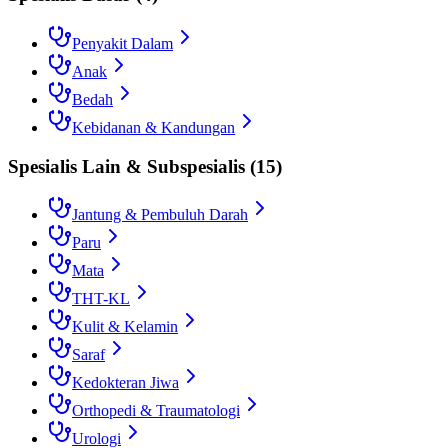
Penyakit Dalam
Anak
Bedah
Kebidanan & Kandungan
Spesialis Lain & Subspesialis
(
15
)
Jantung & Pembuluh Darah
Paru
Mata
THT-KL
Kulit & Kelamin
Saraf
Kedokteran Jiwa
Orthopedi & Traumatologi
Urologi