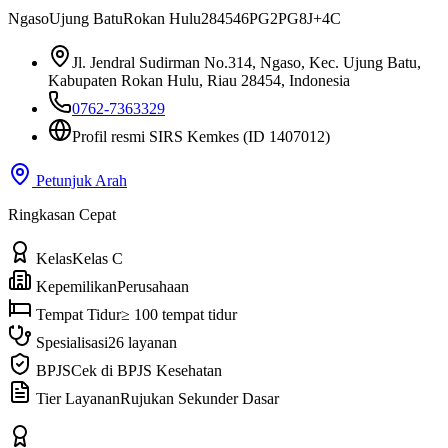
Ngaso
Ujung Batu
Rokan Hulu
28454
6PG2PG8J+4C
Jl. Jendral Sudirman No.314, Ngaso, Kec. Ujung Batu,
Kabupaten Rokan Hulu, Riau 28454, Indonesia
0762-7363329
Profil resmi SIRS Kemkes
(ID 1407012)
Petunjuk Arah
Ringkasan Cepat
Kelas
Kelas C
Kepemilikan
Perusahaan
Tempat Tidur
≥ 100 tempat tidur
Spesialisasi
26 layanan
BPJS
Cek di BPJS Kesehatan
Tier Layanan
Rujukan Sekunder Dasar