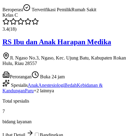
Beroperasi
Terverifikasi Pemilik
Rumah Sakit
Kelas
C
3.4
(
18
)
RS Ibu dan Anak Harapan Medika
Jl. Ngaso No.3, Ngaso, Kec. Ujung Batu, Kabupaten Rokan
Hulu, Riau 28557
Perorangan
Buka 24 jam
Spesialis
Anak
Anestesiologi
Bedah
Kebidanan &
Kandungan
Paru
+
2
lainnya
Total spesialis
7
bidang layanan
Lihat Detail
Bandingkan