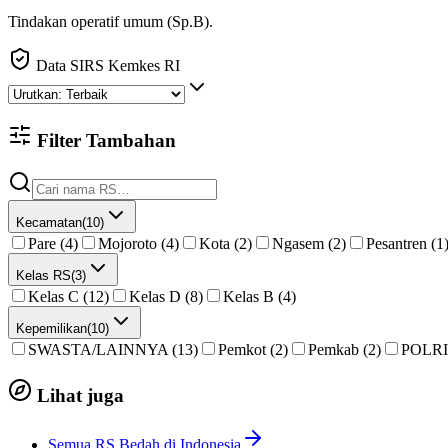
Tindakan operatif umum (Sp.B).
Data SIRS Kemkes RI
Filter Tambahan
Kecamatan
(
10
)
Pare (4)
Mojoroto (4)
Kota (2)
Ngasem (2)
Pesantren (1
Kelas RS
(
3
)
Kelas C (12)
Kelas D (8)
Kelas B (4)
Kepemilikan
(
10
)
SWASTA/LAINNYA (13)
Pemkot (2)
Pemkab (2)
POLRI 
Lihat juga
Semua RS Bedah di Indonesia