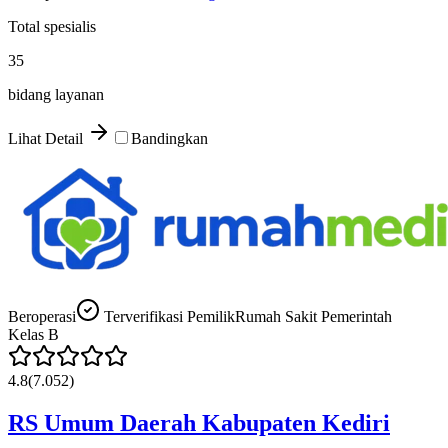
Total spesialis
35
bidang layanan
Lihat Detail
Bandingkan
Beroperasi
Terverifikasi Pemilik
Rumah Sakit Pemerintah
Kelas
B
4.8
(
7.052
)
RS Umum Daerah Kabupaten Kediri