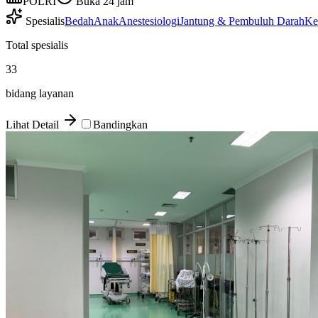
POLRI
Buka 24 jam
Spesialis
Bedah
Anak
Anestesiologi
Jantung & Pembuluh Darah
Ke
Total spesialis
33
bidang layanan
Lihat Detail
Bandingkan