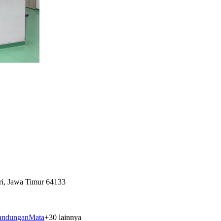
ri, Jawa Timur 64133
andungan
Mata
+
30
lainnya