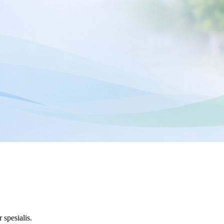
 spesialis
.