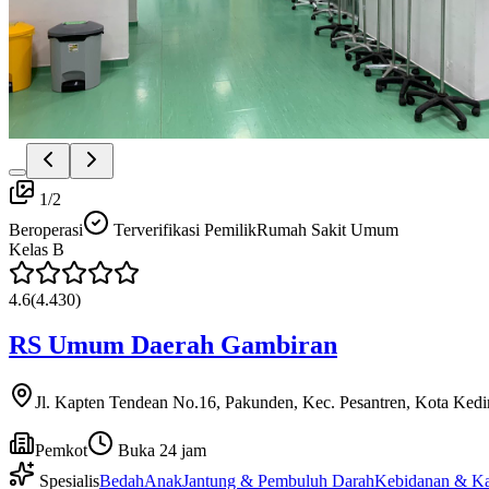
1
/
2
Beroperasi
Terverifikasi Pemilik
Rumah Sakit Umum
Kelas
B
4.6
(
4.430
)
RS Umum Daerah Gambiran
Jl. Kapten Tendean No.16, Pakunden, Kec. Pesantren, Kota Kedi
Pemkot
Buka 24 jam
Spesialis
Bedah
Anak
Jantung & Pembuluh Darah
Kebidanan & K