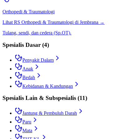
Orthopedi & Traumatologi
Lihat RS
Orthopedi & Traumatologi
di
Jembrana
→
Tulang, sendi, dan cedera (Sp.OT).
Spesialis Dasar
(
4
)
Penyakit Dalam
Anak
Bedah
Kebidanan & Kandungan
Spesialis Lain & Subspesialis
(
11
)
Jantung & Pembuluh Darah
Paru
Mata