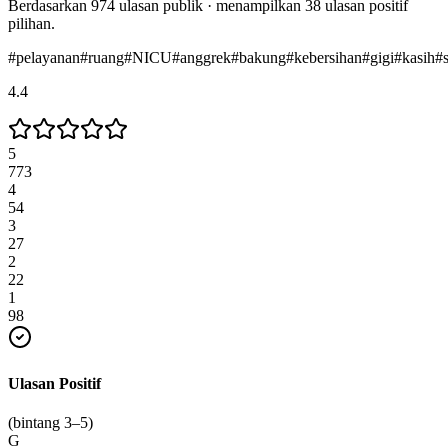
Berdasarkan
974
ulasan publik · menampilkan
38
ulasan positif
pilihan.
#
pelayanan
#
ruang
#
NICU
#
anggrek
#
bakung
#
kebersihan
#
gigi
#
kasih
#
4.4
5
773
4
54
3
27
2
22
1
98
Ulasan Positif
(bintang 3–5)
G