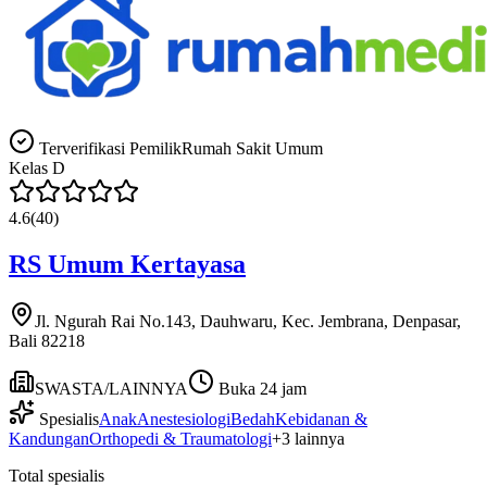
Terverifikasi Pemilik
Rumah Sakit Umum
Kelas
D
4.6
(
40
)
RS Umum Kertayasa
Jl. Ngurah Rai No.143, Dauhwaru, Kec. Jembrana, Denpasar,
Bali 82218
SWASTA/LAINNYA
Buka 24 jam
Spesialis
Anak
Anestesiologi
Bedah
Kebidanan &
Kandungan
Orthopedi & Traumatologi
+
3
lainnya
Total spesialis