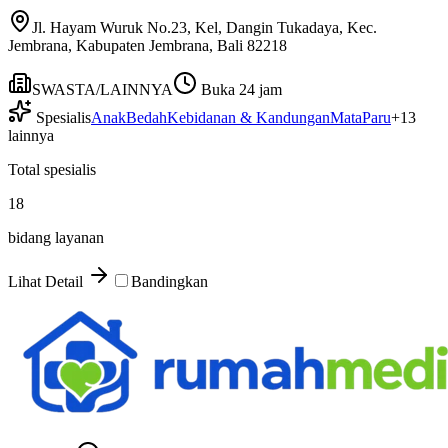
Jl. Hayam Wuruk No.23, Kel, Dangin Tukadaya, Kec.
Jembrana, Kabupaten Jembrana, Bali 82218
SWASTA/LAINNYA
Buka 24 jam
Spesialis
Anak
Bedah
Kebidanan & Kandungan
Mata
Paru
+
13
lainnya
Total spesialis
18
bidang layanan
Lihat Detail
Bandingkan