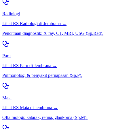
Radiologi
Lihat RS
Radiologi
di
Jembrana
→
Pencitraan diagnostik: X-ray, CT, MRI, USG (Sp.Rad).
Paru
Lihat RS
Paru
di
Jembrana
→
Pulmonologi & penyakit pernapasan (Sp.P).
Mata
Lihat RS
Mata
di
Jembrana
→
Oftalmologi: katarak, retina, glaukoma (Sp.M).