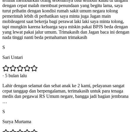
terlihat membiarkan orang sebenarnya bisa sembuh kalau di tangani
dengan cepat malah membuat penundaan yang begitu lama, saya
turut prihatin dengan kondisi rumah sakit umum negara tolong
pemerintah lebih di perhatikan saya minta juga Jagan main
mobileagent saat bekerja bagi perawat laki laki saya minta tolong,
tapi mungkin karena keluarga saya miskin pakai BPJS beda dengan
yang lewat pakai jalur umum. Trimakasih dan Jagan baca ini dengan
nada tinggi nanti beda pemahaman trimakasih
S
Sari Untari
·
5 bulan lalu
Lahir dengan selamat dan sehat anak ke 2 kami, pelayanan sangat
cepat tanggap dan berpengalaman, terimakasih untuk para tenaga
medis dan pegawai RS Umum negare, bangga jadi bagian jembrana
…
S
Surya Murtama