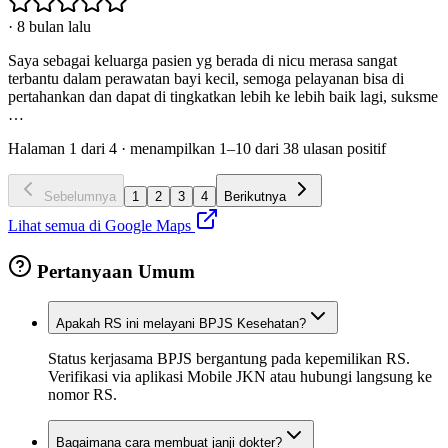
·
8 bulan lalu
Saya sebagai keluarga pasien yg berada di nicu merasa sangat
terbantu dalam perawatan bayi kecil, semoga pelayanan bisa di
pertahankan dan dapat di tingkatkan lebih ke lebih baik lagi, suksme
…
Halaman
1
dari
4
· menampilkan
1
–
10
dari
38
ulasan positif
Sebelumnya
1
2
3
4
Berikutnya
Lihat semua di Google Maps
Pertanyaan Umum
Apakah RS ini melayani BPJS Kesehatan?
Status kerjasama BPJS bergantung pada kepemilikan RS.
Verifikasi via aplikasi Mobile JKN atau hubungi langsung ke
nomor RS.
Bagaimana cara membuat janji dokter?