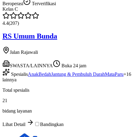
Beroperasi
Terverifikasi
Kelas
C
4.4
(
207
)
RS Umum Bunda
Jalan Rajawali
SWASTA/LAINNYA
Buka 24 jam
Spesialis
Anak
Bedah
Jantung & Pembuluh Darah
Mata
Paru
+
16
lainnya
Total spesialis
21
bidang layanan
Lihat Detail
Bandingkan