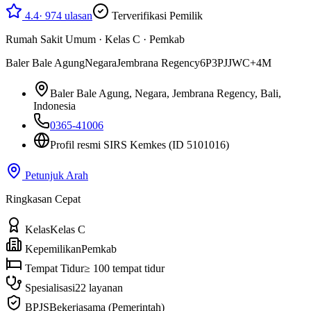
4.4
·
974
ulasan
Terverifikasi Pemilik
Rumah Sakit Umum
·
Kelas C
·
Pemkab
Baler Bale Agung
Negara
Jembrana Regency
6P3PJJWC+4M
Baler Bale Agung, Negara, Jembrana Regency, Bali,
Indonesia
0365-41006
Profil resmi SIRS Kemkes
(ID 5101016)
Petunjuk Arah
Ringkasan Cepat
Kelas
Kelas C
Kepemilikan
Pemkab
Tempat Tidur
≥ 100 tempat tidur
Spesialisasi
22 layanan
BPJS
Bekerjasama (Pemerintah)