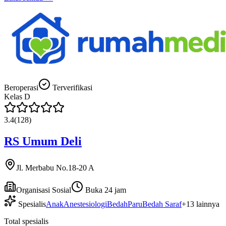
Beroperasi
Terverifikasi
Kelas
D
3.4
(
128
)
RS Umum Deli
Jl. Merbabu No.18-20 A
Organisasi Sosial
Buka 24 jam
Spesialis
Anak
Anestesiologi
Bedah
Paru
Bedah Saraf
+
13
lainnya
Total spesialis