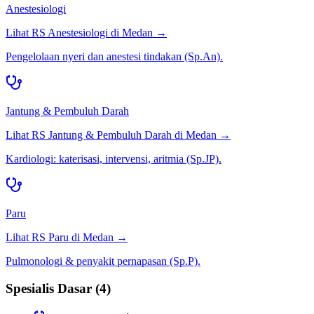
Anestesiologi
Lihat RS
Anestesiologi
di
Medan
→
Pengelolaan nyeri dan anestesi tindakan (Sp.An).
Jantung & Pembuluh Darah
Lihat RS
Jantung & Pembuluh Darah
di
Medan
→
Kardiologi: katerisasi, intervensi, aritmia (Sp.JP).
Paru
Lihat RS
Paru
di
Medan
→
Pulmonologi & penyakit pernapasan (Sp.P).
Spesialis Dasar
(
4
)