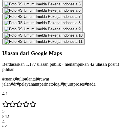
Ulasan dari Google Maps
Berdasarkan
1.177
ulasan publik · menampilkan
42
ulasan positif
pilihan.
#
ruang
#
tulip
#
lantai
#
rawat
jalan
#
dr
#
pelayanan
#
perinatologi
#
jujur
#
proses
#
nada
4.1
5
842
4
63