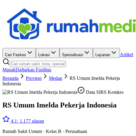
Artikel
Cari Faskes
Lokasi
Spesialisasi
Layanan
Masuk
Daftarkan Fasilitas
Beranda
Provinsi
Medan
RS Umum Imelda Pekerja
Indonesia
Data SIRS Kemkes
RS Umum Imelda Pekerja Indonesia
4.1
·
1.177
ulasan
Rumah Sakit Umum
·
Kelas B
·
Perusahaan