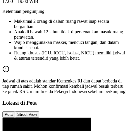
17.00 – 19.00 WIB
Ketentuan pengunjung:
Maksimal 2 orang di dalam ruang rawat inap secara
bergantian.
Anak di bawah 12 tahun tidak diperkenankan masuk ruang
perawatan.
Wajib menggunakan masker, mencuci tangan, dan dalam
kondisi sehat.
Ruang khusus (ICU, ICCU, isolasi, NICU) memiliki jadwal
& aturan tersendiri yang lebih ketat.
Jadwal di atas adalah standar Kemenkes RI dan dapat berbeda di
tiap rumah sakit. Mohon konfirmasi kembali jadwal besuk terbaru
ke pihak
RS Umum Imelda Pekerja Indonesia
sebelum berkunjung.
Lokasi di Peta
Peta
Street View