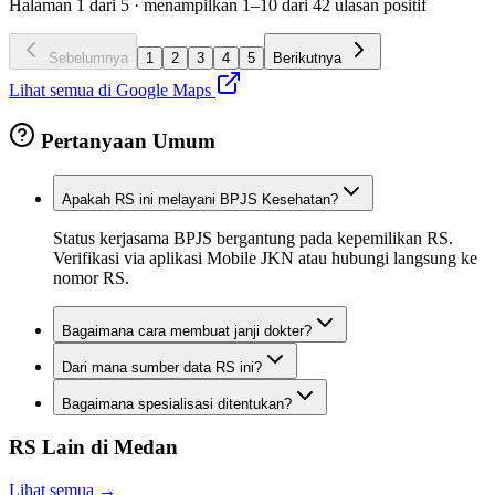
Halaman
1
dari
5
· menampilkan
1
–
10
dari
42
ulasan positif
Sebelumnya
1
2
3
4
5
Berikutnya
Lihat semua di Google Maps
Pertanyaan Umum
Apakah RS ini melayani BPJS Kesehatan?
Status kerjasama BPJS bergantung pada kepemilikan RS.
Verifikasi via aplikasi Mobile JKN atau hubungi langsung ke
nomor RS.
Bagaimana cara membuat janji dokter?
Dari mana sumber data RS ini?
Bagaimana spesialisasi ditentukan?
RS Lain di
Medan
Lihat semua →