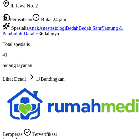
Jl. Jawa No. 2
Perusahaan
Buka 24 jam
Spesialis
Anak
Anestesiologi
Bedah
Bedah Saraf
Jantung &
Pembuluh Darah
+
36
lainnya
Total spesialis
41
bidang layanan
Lihat Detail
Bandingkan
Beroperasi
Terverifikasi