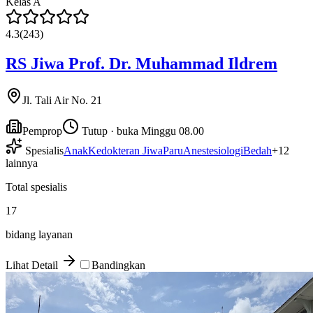
Kelas
A
4.3
(
243
)
RS Jiwa Prof. Dr. Muhammad Ildrem
Jl. Tali Air No. 21
Pemprop
Tutup · buka Minggu 08.00
Spesialis
Anak
Kedokteran Jiwa
Paru
Anestesiologi
Bedah
+
12
lainnya
Total spesialis
17
bidang layanan
Lihat Detail
Bandingkan