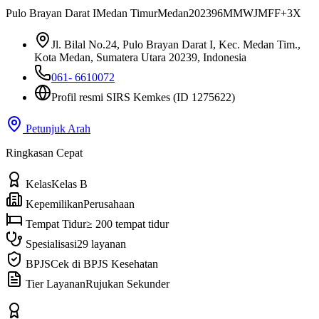
Pulo Brayan Darat I
Medan Timur
Medan
20239
6MMWJMFF+3X
Jl. Bilal No.24, Pulo Brayan Darat I, Kec. Medan Tim.,
Kota Medan, Sumatera Utara 20239, Indonesia
061- 6610072
Profil resmi SIRS Kemkes
(ID 1275622)
Petunjuk Arah
Ringkasan Cepat
Kelas
Kelas B
Kepemilikan
Perusahaan
Tempat Tidur
≥ 200 tempat tidur
Spesialisasi
29 layanan
BPJS
Cek di BPJS Kesehatan
Tier Layanan
Rujukan Sekunder