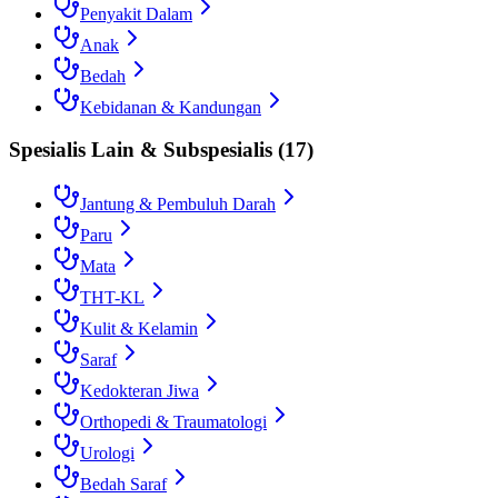
Penyakit Dalam
Anak
Bedah
Kebidanan & Kandungan
Spesialis Lain & Subspesialis
(
17
)
Jantung & Pembuluh Darah
Paru
Mata
THT-KL
Kulit & Kelamin
Saraf
Kedokteran Jiwa
Orthopedi & Traumatologi
Urologi
Bedah Saraf