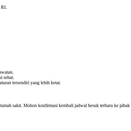
 RI.
awatan.
i sehat.
ran tersendiri yang lebih ketat.
p rumah sakit. Mohon konfirmasi kembali jadwal besuk terbaru ke pihak