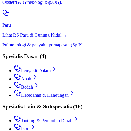
Obstetri & Ginekologi (Sp.OG).
Paru
Lihat RS
Paru
di
Gunung Kidul
→
Pulmonologi & penyakit pernapasan (Sp.P).
Spesialis Dasar
(
4
)
Penyakit Dalam
Anak
Bedah
Kebidanan & Kandungan
Spesialis Lain & Subspesialis
(
16
)
Jantung & Pembuluh Darah
Paru