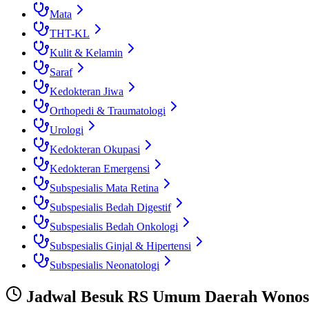
Mata
THT-KL
Kulit & Kelamin
Saraf
Kedokteran Jiwa
Orthopedi & Traumatologi
Urologi
Kedokteran Okupasi
Kedokteran Emergensi
Subspesialis Mata Retina
Subspesialis Bedah Digestif
Subspesialis Bedah Onkologi
Subspesialis Ginjal & Hipertensi
Subspesialis Neonatologi
Jadwal Besuk
RS Umum Daerah Wonos