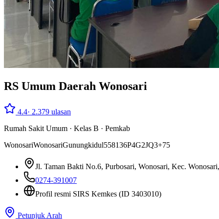
RS Umum Daerah Wonosari
4.4
·
2.379
ulasan
Rumah Sakit Umum
·
Kelas B
·
Pemkab
Wonosari
Wonosari
Gunungkidul
55813
6P4G2JQ3+75
Jl. Taman Bakti No.6, Purbosari, Wonosari, Kec. Wonosar
0274-391007
Profil resmi SIRS Kemkes
(ID 3403010)
Petunjuk Arah