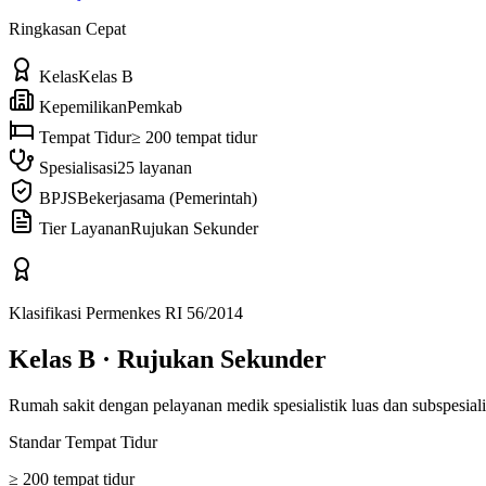
Ringkasan Cepat
Kelas
Kelas B
Kepemilikan
Pemkab
Tempat Tidur
≥ 200 tempat tidur
Spesialisasi
25 layanan
BPJS
Bekerjasama (Pemerintah)
Tier Layanan
Rujukan Sekunder
Klasifikasi Permenkes RI 56/2014
Kelas B
·
Rujukan Sekunder
Rumah sakit dengan pelayanan medik spesialistik luas dan subspesiali
Standar Tempat Tidur
≥ 200 tempat tidur