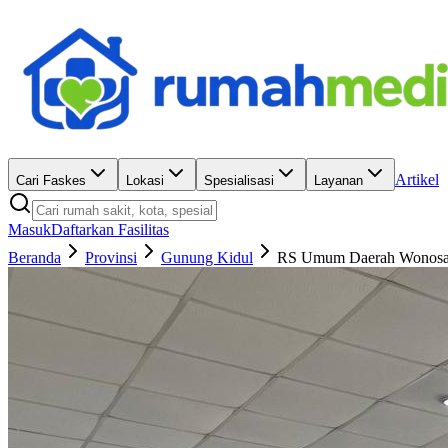
Artikel
Cari Faskes
Lokasi
Spesialisasi
Layanan
Masuk
Daftarkan Fasilitas
Beranda
Provinsi
Gunung Kidul
RS Umum Daerah Wonosa