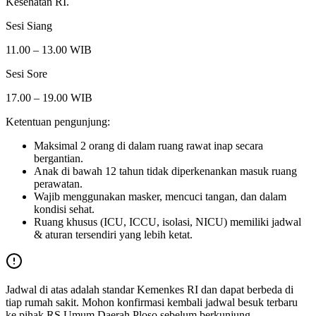
Kesehatan RI.
Sesi Siang
11.00 – 13.00 WIB
Sesi Sore
17.00 – 19.00 WIB
Ketentuan pengunjung:
Maksimal 2 orang di dalam ruang rawat inap secara
bergantian.
Anak di bawah 12 tahun tidak diperkenankan masuk ruang
perawatan.
Wajib menggunakan masker, mencuci tangan, dan dalam
kondisi sehat.
Ruang khusus (ICU, ICCU, isolasi, NICU) memiliki jadwal
& aturan tersendiri yang lebih ketat.
Jadwal di atas adalah standar Kemenkes RI dan dapat berbeda di
tiap rumah sakit. Mohon konfirmasi kembali jadwal besuk terbaru
ke pihak
RS Umum Daerah Ploso
sebelum berkunjung.