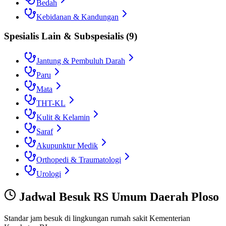
Bedah
Kebidanan & Kandungan
Spesialis Lain & Subspesialis
(
9
)
Jantung & Pembuluh Darah
Paru
Mata
THT-KL
Kulit & Kelamin
Saraf
Akupunktur Medik
Orthopedi & Traumatologi
Urologi
Jadwal Besuk
RS Umum Daerah Ploso
Standar jam besuk di lingkungan rumah sakit Kementerian