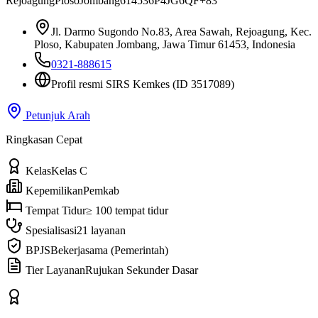
Rejoagung
Ploso
Jombang
61453
6P4JG6QF+83
Jl. Darmo Sugondo No.83, Area Sawah, Rejoagung, Kec.
Ploso, Kabupaten Jombang, Jawa Timur 61453, Indonesia
0321-888615
Profil resmi SIRS Kemkes
(ID 3517089)
Petunjuk Arah
Ringkasan Cepat
Kelas
Kelas C
Kepemilikan
Pemkab
Tempat Tidur
≥ 100 tempat tidur
Spesialisasi
21 layanan
BPJS
Bekerjasama (Pemerintah)
Tier Layanan
Rujukan Sekunder Dasar