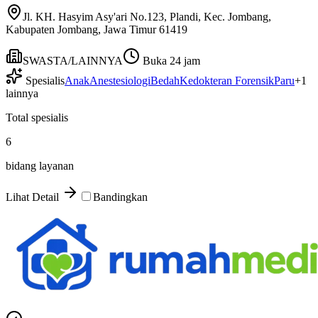
Jl. KH. Hasyim Asy'ari No.123, Plandi, Kec. Jombang,
Kabupaten Jombang, Jawa Timur 61419
SWASTA/LAINNYA
Buka 24 jam
Spesialis
Anak
Anestesiologi
Bedah
Kedokteran Forensik
Paru
+
1
lainnya
Total spesialis
6
bidang layanan
Lihat Detail
Bandingkan