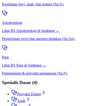
Kesehatan bayi, anak, dan remaja (Sp.A).
Anestesiologi
Lihat RS
Anestesiologi
di
Jombang
→
Pengelolaan nyeri dan anestesi tindakan (Sp.An).
Paru
Lihat RS
Paru
di
Jombang
→
Pulmonologi & penyakit pernapasan (Sp.P).
Spesialis Dasar
(
4
)
Penyakit Dalam
Anak