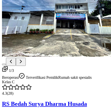
1
/
3
Beroperasi
Terverifikasi Pemilik
Rumah sakit spesialis
Kelas
C
4.3
(
28
)
RS Bedah Surya Dharma Husada