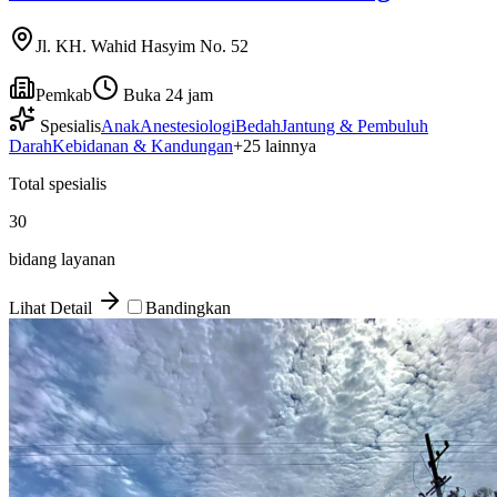
Jl. KH. Wahid Hasyim No. 52
Pemkab
Buka 24 jam
Spesialis
Anak
Anestesiologi
Bedah
Jantung & Pembuluh
Darah
Kebidanan & Kandungan
+
25
lainnya
Total spesialis
30
bidang layanan
Lihat Detail
Bandingkan