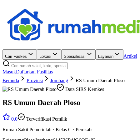
Artikel
Cari Faskes
Lokasi
Spesialisasi
Layanan
Masuk
Daftarkan Fasilitas
Beranda
Provinsi
Jombang
RS Umum Daerah Ploso
Data SIRS Kemkes
RS Umum Daerah Ploso
0.0
Terverifikasi Pemilik
Rumah Sakit Pemerintah
·
Kelas C
·
Pemkab