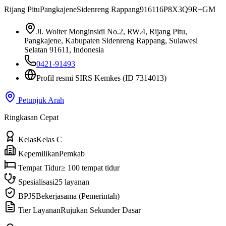
Rijang Pitu
Pangkajene
Sidenreng Rappang
91611
6P8X3Q9R+GM
Jl. Wolter Monginsidi No.2, RW.4, Rijang Pitu,
Pangkajene, Kabupaten Sidenreng Rappang, Sulawesi
Selatan 91611, Indonesia
0421-91493
Profil resmi SIRS Kemkes
(ID 7314013)
Petunjuk Arah
Ringkasan Cepat
Kelas
Kelas C
Kepemilikan
Pemkab
Tempat Tidur
≥ 100 tempat tidur
Spesialisasi
25 layanan
BPJS
Bekerjasama (Pemerintah)
Tier Layanan
Rujukan Sekunder Dasar