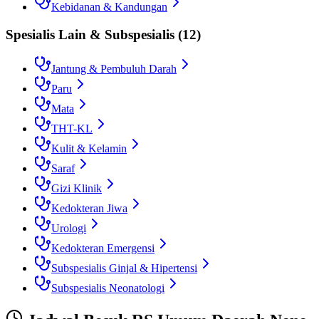
Kebidanan & Kandungan
Spesialis Lain & Subspesialis
(
12
)
Jantung & Pembuluh Darah
Paru
Mata
THT-KL
Kulit & Kelamin
Saraf
Gizi Klinik
Kedokteran Jiwa
Urologi
Kedokteran Emergensi
Subspesialis Ginjal & Hipertensi
Subspesialis Neonatologi