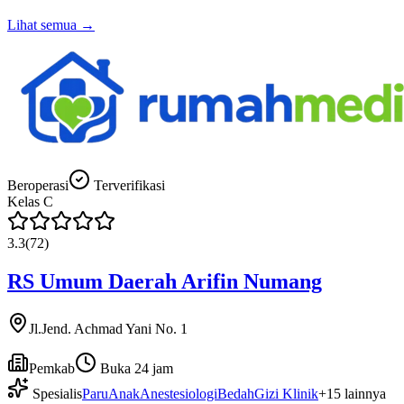
Lihat semua →
Beroperasi
Terverifikasi
Kelas
C
3.3
(
72
)
RS Umum Daerah Arifin Numang
Jl.Jend. Achmad Yani No. 1
Pemkab
Buka 24 jam
Spesialis
Paru
Anak
Anestesiologi
Bedah
Gizi Klinik
+
15
lainnya