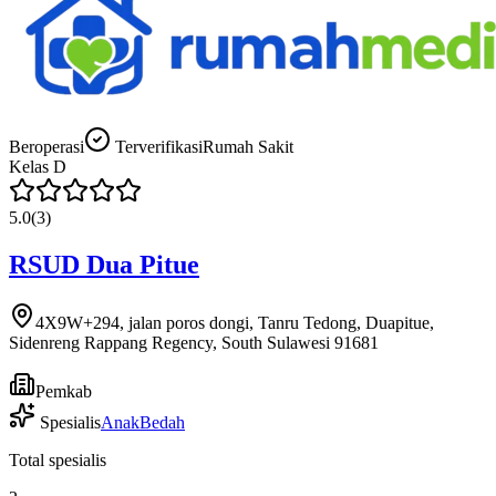
Beroperasi
Terverifikasi
Rumah Sakit
Kelas
D
5.0
(
3
)
RSUD Dua Pitue
4X9W+294, jalan poros dongi, Tanru Tedong, Duapitue,
Sidenreng Rappang Regency, South Sulawesi 91681
Pemkab
Spesialis
Anak
Bedah
Total spesialis