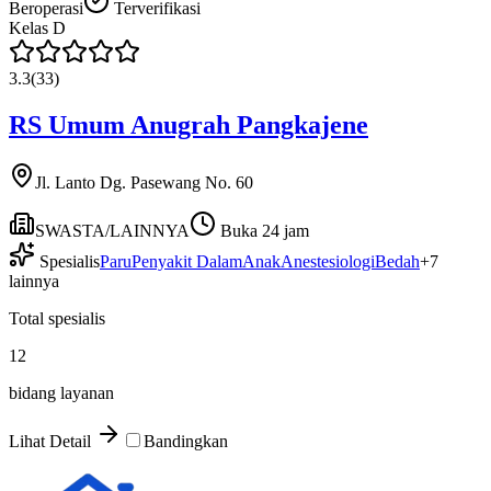
Beroperasi
Terverifikasi
Kelas
D
3.3
(
33
)
RS Umum Anugrah Pangkajene
Jl. Lanto Dg. Pasewang No. 60
SWASTA/LAINNYA
Buka 24 jam
Spesialis
Paru
Penyakit Dalam
Anak
Anestesiologi
Bedah
+
7
lainnya
Total spesialis
12
bidang layanan
Lihat Detail
Bandingkan