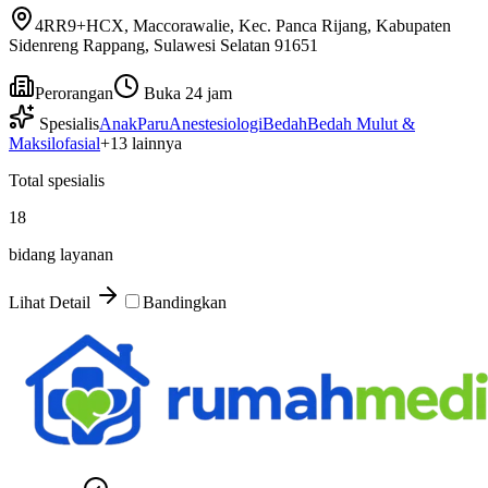
4RR9+HCX, Maccorawalie, Kec. Panca Rijang, Kabupaten
Sidenreng Rappang, Sulawesi Selatan 91651
Perorangan
Buka 24 jam
Spesialis
Anak
Paru
Anestesiologi
Bedah
Bedah Mulut &
Maksilofasial
+
13
lainnya
Total spesialis
18
bidang layanan
Lihat Detail
Bandingkan