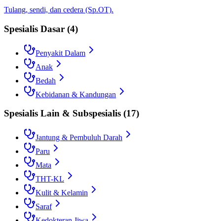
Tulang, sendi, dan cedera (Sp.OT).
Spesialis Dasar
(
4
)
Penyakit Dalam
Anak
Bedah
Kebidanan & Kandungan
Spesialis Lain & Subspesialis
(
17
)
Jantung & Pembuluh Darah
Paru
Mata
THT-KL
Kulit & Kelamin
Saraf
Kedokteran Jiwa