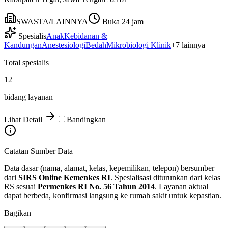
SWASTA/LAINNYA
Buka 24 jam
Spesialis
Anak
Kebidanan &
Kandungan
Anestesiologi
Bedah
Mikrobiologi Klinik
+
7
lainnya
Total spesialis
12
bidang layanan
Lihat Detail
Bandingkan
Catatan Sumber Data
Data dasar (nama, alamat, kelas, kepemilikan, telepon) bersumber
dari
SIRS Online Kemenkes RI
. Spesialisasi diturunkan dari kelas
RS sesuai
Permenkes RI No. 56 Tahun 2014
. Layanan aktual
dapat berbeda, konfirmasi langsung ke rumah sakit untuk kepastian.
Bagikan