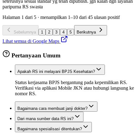
seterusnya sesuai standar yg telah dipublish. jgn kalah dgn layanan
paripurna RS swasta
Halaman
1
dari
5
· menampilkan
1
–
10
dari
45
ulasan positif
Sebelumnya
1
2
3
4
5
Berikutnya
Lihat semua di Google Maps
Pertanyaan Umum
Apakah RS ini melayani BPJS Kesehatan?
Status kerjasama BPJS bergantung pada kepemilikan RS.
Verifikasi via aplikasi Mobile JKN atau hubungi langsung ke
nomor RS.
Bagaimana cara membuat janji dokter?
Dari mana sumber data RS ini?
Bagaimana spesialisasi ditentukan?