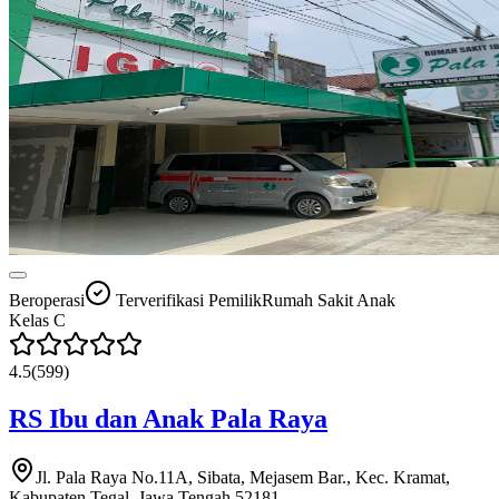
Beroperasi
Terverifikasi Pemilik
Rumah Sakit Anak
Kelas
C
4.5
(
599
)
RS Ibu dan Anak Pala Raya
Jl. Pala Raya No.11A, Sibata, Mejasem Bar., Kec. Kramat,
Kabupaten Tegal, Jawa Tengah 52181