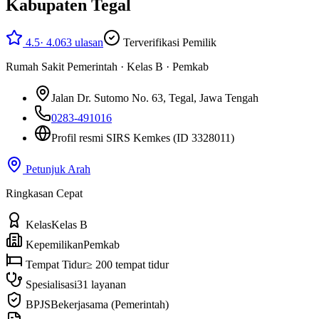
Kabupaten Tegal
4.5
·
4.063
ulasan
Terverifikasi Pemilik
Rumah Sakit Pemerintah
·
Kelas B
·
Pemkab
Jalan Dr. Sutomo No. 63
, Tegal, Jawa Tengah
0283-491016
Profil resmi SIRS Kemkes
(ID 3328011)
Petunjuk Arah
Ringkasan Cepat
Kelas
Kelas B
Kepemilikan
Pemkab
Tempat Tidur
≥ 200 tempat tidur
Spesialisasi
31 layanan
BPJS
Bekerjasama (Pemerintah)