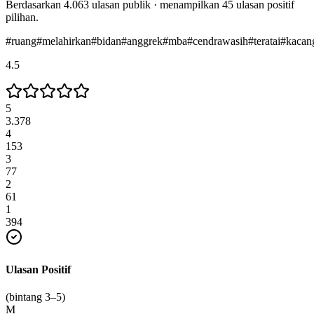
Berdasarkan
4.063
ulasan publik · menampilkan
45
ulasan positif
pilihan.
#
ruang
#
melahirkan
#
bidan
#
anggrek
#
mba
#
cendrawasih
#
teratai
#
kacan
4.5
5
3.378
4
153
3
77
2
61
1
394
Ulasan Positif
(bintang 3–5)
M