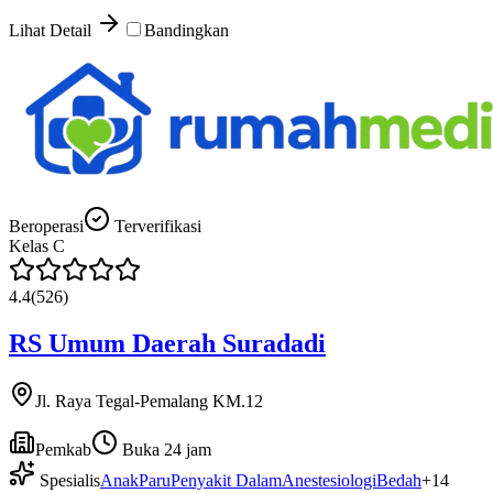
Lihat Detail
Bandingkan
Beroperasi
Terverifikasi
Kelas
C
4.4
(
526
)
RS Umum Daerah Suradadi
Jl. Raya Tegal-Pemalang KM.12
Pemkab
Buka 24 jam
Spesialis
Anak
Paru
Penyakit Dalam
Anestesiologi
Bedah
+
14