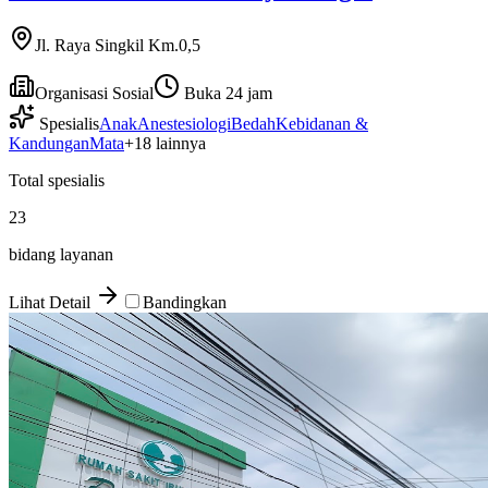
Jl. Raya Singkil Km.0,5
Organisasi Sosial
Buka 24 jam
Spesialis
Anak
Anestesiologi
Bedah
Kebidanan &
Kandungan
Mata
+
18
lainnya
Total spesialis
23
bidang layanan
Lihat Detail
Bandingkan