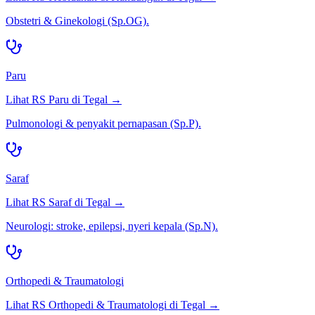
Obstetri & Ginekologi (Sp.OG).
Paru
Lihat RS
Paru
di
Tegal
→
Pulmonologi & penyakit pernapasan (Sp.P).
Saraf
Lihat RS
Saraf
di
Tegal
→
Neurologi: stroke, epilepsi, nyeri kepala (Sp.N).
Orthopedi & Traumatologi
Lihat RS
Orthopedi & Traumatologi
di
Tegal
→