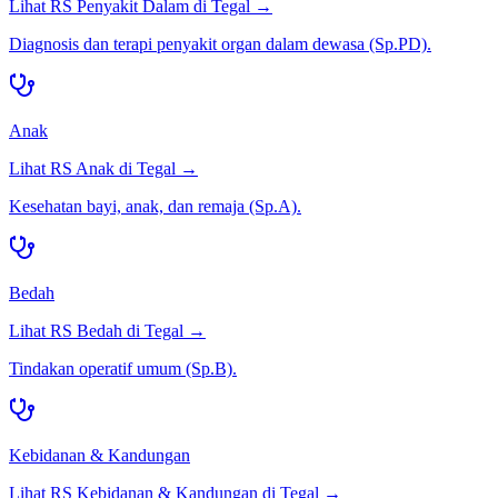
Lihat RS
Penyakit Dalam
di
Tegal
→
Diagnosis dan terapi penyakit organ dalam dewasa (Sp.PD).
Anak
Lihat RS
Anak
di
Tegal
→
Kesehatan bayi, anak, dan remaja (Sp.A).
Bedah
Lihat RS
Bedah
di
Tegal
→
Tindakan operatif umum (Sp.B).
Kebidanan & Kandungan
Lihat RS
Kebidanan & Kandungan
di
Tegal
→