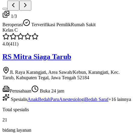
1
/
3
Beroperasi
Terverifikasi Pemilik
Rumah Sakit
Kelas
C
4.0
(
411
)
RS Mitra Siaga Tarub
Jl. Raya Karangjati, Area Sawah/Kebun, Karangjati, Kec.
Tarub, Kabupaten Tegal, Jawa Tengah 52184
Perusahaan
Buka 24 jam
Spesialis
Anak
Bedah
Paru
Anestesiologi
Bedah Saraf
+
16
lainnya
Total spesialis
21
bidang layanan