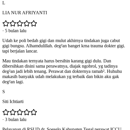
L
LIA NUR AFRIYANTI
·
5 bulan lalu
Udah ke poli bedah gigi dan mulut akhirnya tindakan juga cabut
gigi bungsu. Alhamdulillah. deg²an banget krna trauma dokter gigi.
tapi berjalan lancar.
Mau tindakan ternyata harus bersihin karang gigi dulu. Dan
dibersihkan disini sama perawatnya, diajak ngobrol, yg tadinya
deg²an jadi lebih tenang. Perawat dan dokternya ramah². Huhuhu
makasih banyakk udah melakukan yg terbaik dan bikin aku gak
deg²an lagi.
S
Siti Ichtiarti
·
3 bulan lalu
Pelayanan di RSUD dr. Soeselo Kabupaten Tegal perawat ICCU