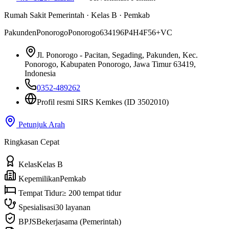
Rumah Sakit Pemerintah
·
Kelas B
·
Pemkab
Pakunden
Ponorogo
Ponorogo
63419
6P4H4F56+VC
Jl. Ponorogo - Pacitan, Segading, Pakunden, Kec.
Ponorogo, Kabupaten Ponorogo, Jawa Timur 63419,
Indonesia
0352-489262
Profil resmi SIRS Kemkes
(ID 3502010)
Petunjuk Arah
Ringkasan Cepat
Kelas
Kelas B
Kepemilikan
Pemkab
Tempat Tidur
≥ 200 tempat tidur
Spesialisasi
30 layanan
BPJS
Bekerjasama (Pemerintah)