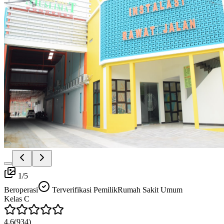
1
/
5
Beroperasi
Terverifikasi Pemilik
Rumah Sakit Umum
Kelas
C
4.6
(
934
)