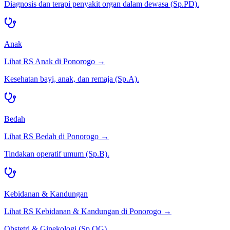
Diagnosis dan terapi penyakit organ dalam dewasa (Sp.PD).
Anak
Lihat RS
Anak
di
Ponorogo
→
Kesehatan bayi, anak, dan remaja (Sp.A).
Bedah
Lihat RS
Bedah
di
Ponorogo
→
Tindakan operatif umum (Sp.B).
Kebidanan & Kandungan
Lihat RS
Kebidanan & Kandungan
di
Ponorogo
→
Obstetri & Ginekologi (Sp.OG).