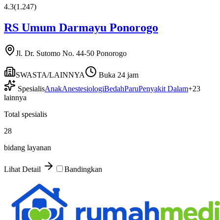
4.3
(
1.247
)
RS Umum Darmayu Ponorogo
Jl. Dr. Sutomo No. 44-50 Ponorogo
SWASTA/LAINNYA
Buka 24 jam
Spesialis
Anak
Anestesiologi
Bedah
Paru
Penyakit Dalam
+
23
lainnya
Total spesialis
28
bidang layanan
Lihat Detail
Bandingkan