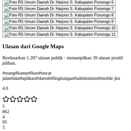
Ulasan dari Google Maps
Berdasarkan
1.287
ulasan publik · menampilkan
39
ulasan positif
pilihan.
#
ruang
#
kamar
#
luas
#
rawat
jalan
#
alat
#
aplikasi
#
daerah
#
lingkungan
#
administrasi
#
mobile jkn
4.0
5
862
4
95
3