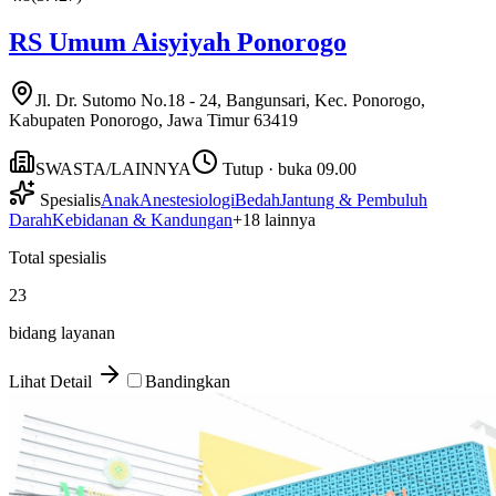
RS Umum Aisyiyah Ponorogo
Jl. Dr. Sutomo No.18 - 24, Bangunsari, Kec. Ponorogo,
Kabupaten Ponorogo, Jawa Timur 63419
SWASTA/LAINNYA
Tutup · buka 09.00
Spesialis
Anak
Anestesiologi
Bedah
Jantung & Pembuluh
Darah
Kebidanan & Kandungan
+
18
lainnya
Total spesialis
23
bidang layanan
Lihat Detail
Bandingkan