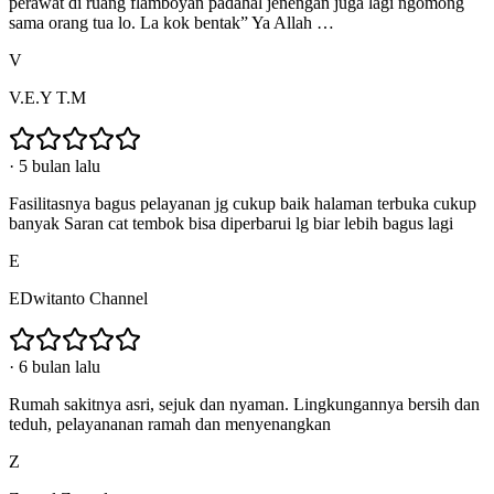
perawat di ruang flamboyan padahal jenengan juga lagi ngomong
sama orang tua lo. La kok bentak” Ya Allah …
V
V.E.Y T.M
·
5 bulan lalu
Fasilitasnya bagus pelayanan jg cukup baik halaman terbuka cukup
banyak Saran cat tembok bisa diperbarui lg biar lebih bagus lagi
E
EDwitanto Channel
·
6 bulan lalu
Rumah sakitnya asri, sejuk dan nyaman. Lingkungannya bersih dan
teduh, pelayananan ramah dan menyenangkan
Z