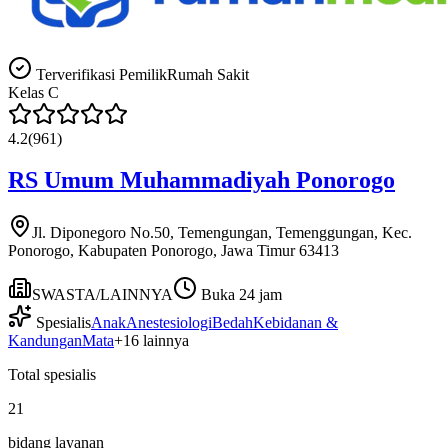
Terverifikasi Pemilik
Rumah Sakit
Kelas
C
4.2
(
961
)
RS Umum Muhammadiyah Ponorogo
Jl. Diponegoro No.50, Temengungan, Temenggungan, Kec.
Ponorogo, Kabupaten Ponorogo, Jawa Timur 63413
SWASTA/LAINNYA
Buka 24 jam
Spesialis
Anak
Anestesiologi
Bedah
Kebidanan &
Kandungan
Mata
+
16
lainnya
Total spesialis
21
bidang layanan