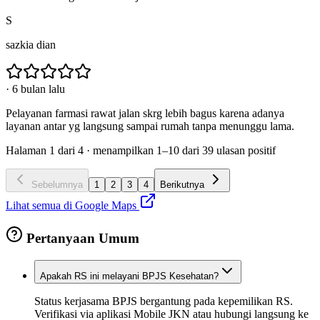
S
sazkia dian
·
6 bulan lalu
Pelayanan farmasi rawat jalan skrg lebih bagus karena adanya
layanan antar yg langsung sampai rumah tanpa menunggu lama.
Halaman
1
dari
4
· menampilkan
1
–
10
dari
39
ulasan positif
Sebelumnya
1
2
3
4
Berikutnya
Lihat semua di Google Maps
Pertanyaan Umum
Apakah RS ini melayani BPJS Kesehatan?
Status kerjasama BPJS bergantung pada kepemilikan RS.
Verifikasi via aplikasi Mobile JKN atau hubungi langsung ke