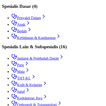
Spesialis Dasar
(
4
)
Penyakit Dalam
Anak
Bedah
Kebidanan & Kandungan
Spesialis Lain & Subspesialis
(
16
)
Jantung & Pembuluh Darah
Paru
Mata
THT-KL
Kulit & Kelamin
Saraf
Kedokteran Jiwa
Orthopedi & Traumatologi