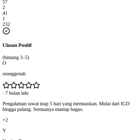
57
2
41
1
232
Ulasan Positif
(bintang 3–5)
O
oranggenah
·
7 bulan lalu
Pengalaman rawat inap 5 hari yang memuaskan. Mulai dari IGD
hingga pulang. Semuanya mantap bagus.
+2
Y