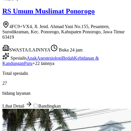
RS Umum Muslimat Ponorogo
4FC9+VX4, Jl. Jend. Ahmad Yani No.155, Pesantren,
Surodikraman, Kec. Ponorogo, Kabupaten Ponorogo, Jawa Timur
63419
SWASTA/LAINNYA
Buka 24 jam
Spesialis
Anak
Anestesiologi
Bedah
Kebidanan &
Kandungan
Paru
+
22
lainnya
Total spesialis
27
bidang layanan
Lihat Detail
Bandingkan