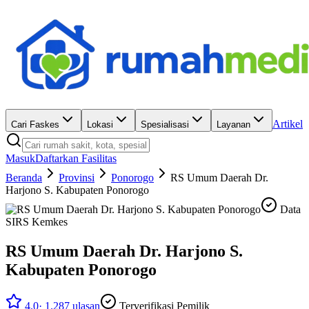
Artikel
Cari Faskes
Lokasi
Spesialisasi
Layanan
Masuk
Daftarkan Fasilitas
Beranda
Provinsi
Ponorogo
RS Umum Daerah Dr.
Harjono S. Kabupaten Ponorogo
Data
SIRS Kemkes
RS Umum Daerah Dr. Harjono S.
Kabupaten Ponorogo
4.0
·
1.287
ulasan
Terverifikasi Pemilik