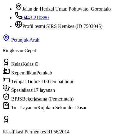
Jalan dr. Herizal Umar
, Pohuwato, Gorontalo
0443-210880
Profil resmi SIRS Kemkes
(ID 7503045)
Petunjuk Arah
Ringkasan Cepat
Kelas
Kelas C
Kepemilikan
Pemkab
Tempat Tidur
≥ 100 tempat tidur
Spesialisasi
17 layanan
BPJS
Bekerjasama (Pemerintah)
Tier Layanan
Rujukan Sekunder Dasar
Klasifikasi Permenkes RI 56/2014