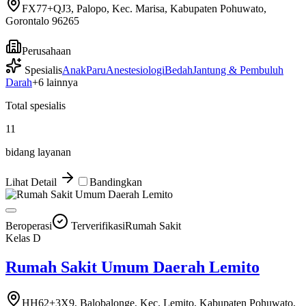
FX77+QJ3, Palopo, Kec. Marisa, Kabupaten Pohuwato,
Gorontalo 96265
Perusahaan
Spesialis
Anak
Paru
Anestesiologi
Bedah
Jantung & Pembuluh
Darah
+
6
lainnya
Total spesialis
11
bidang layanan
Lihat Detail
Bandingkan
Beroperasi
Terverifikasi
Rumah Sakit
Kelas
D
Rumah Sakit Umum Daerah Lemito
HH62+3X9, Balobalonge, Kec. Lemito, Kabupaten Pohuwato,