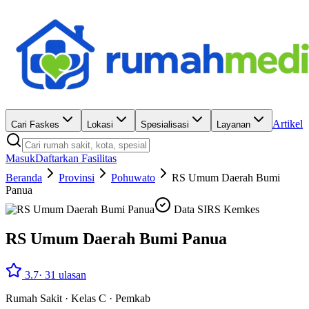
Artikel
Cari Faskes
Lokasi
Spesialisasi
Layanan
Masuk
Daftarkan Fasilitas
Beranda
Provinsi
Pohuwato
RS Umum Daerah Bumi
Panua
Data SIRS Kemkes
RS Umum Daerah Bumi Panua
3.7
·
31
ulasan
Rumah Sakit
·
Kelas C
·
Pemkab