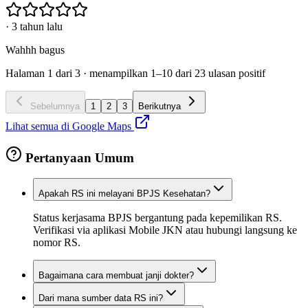
·
3 tahun lalu
Wahhh bagus
Halaman
1
dari
3
· menampilkan
1
–
10
dari
23
ulasan positif
Sebelumnya
1
2
3
Berikutnya
Lihat semua di Google Maps
Pertanyaan Umum
Apakah RS ini melayani BPJS Kesehatan?
Status kerjasama BPJS bergantung pada kepemilikan RS.
Verifikasi via aplikasi Mobile JKN atau hubungi langsung ke
nomor RS.
Bagaimana cara membuat janji dokter?
Dari mana sumber data RS ini?