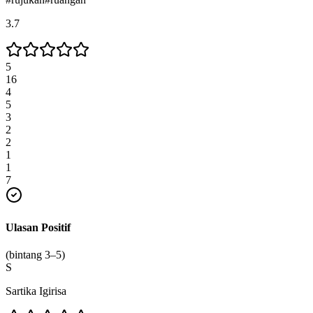
3.7
5
16
4
5
3
2
2
1
1
7
Ulasan Positif
(bintang 3–5)
S
Sartika Igirisa