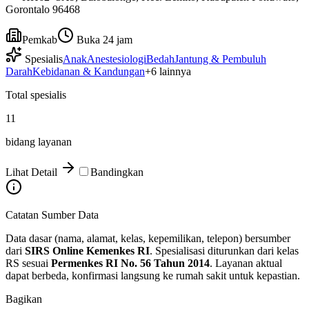
Gorontalo 96468
Pemkab
Buka 24 jam
Spesialis
Anak
Anestesiologi
Bedah
Jantung & Pembuluh
Darah
Kebidanan & Kandungan
+
6
lainnya
Total spesialis
11
bidang layanan
Lihat Detail
Bandingkan
Catatan Sumber Data
Data dasar (nama, alamat, kelas, kepemilikan, telepon) bersumber
dari
SIRS Online Kemenkes RI
. Spesialisasi diturunkan dari kelas
RS sesuai
Permenkes RI No. 56 Tahun 2014
. Layanan aktual
dapat berbeda, konfirmasi langsung ke rumah sakit untuk kepastian.
Bagikan