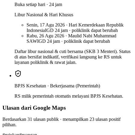
Buka setiap hari · 24 jam
Libur Nasional & Hari Khusus
Senin, 17 Agu 2026 · Hari Kemerdekaan Republik
Indonesia
IGD 24 jam · poliklinik dapat berubah
Rabu, 26 Agu 2026 · Maulid Nabi Muhammad
SAW
IGD 24 jam · poliklinik dapat berubah
Daftar libur nasional & cuti bersama (SKB 3 Menteri). Status
di atas bersifat indikatif, verifikasi langsung ke RS untuk
layanan poliklinik & rawat jalan.
BPJS Kesehatan ·
Bekerjasama (Pemerintah)
RS milik pemerintah otomatis melayani BPJS Kesehatan.
Ulasan dari Google Maps
Berdasarkan
31
ulasan publik · menampilkan
23
ulasan positif
pilihan.
#
rujukan
#
ruangan