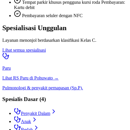
Tempat parkir khusus pengguna kursi roda Pembayaran:
Kartu debit
Pembayaran seluler dengan NFC
Spesialisasi Unggulan
Layanan menonjol berdasarkan klasifikasi
Kelas C
.
Lihat semua spesialisasi
Paru
Lihat RS
Paru
di
Pohuwato
→
Pulmonologi & penyakit pernapasan (Sp.P).
Spesialis Dasar
(
4
)
Penyakit Dalam
Anak
Bedah