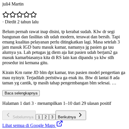
juli4 Martin
·
Diedit 2 tahun lalu
Belum pernah rawat inap disini, tp kerabat sudah. Klw dr segi
bangunan dan fasilitas sih udah modern, terawat dan bersih. Tapi
emang kualitas pelayanan perlu ditingkatkan lagi. Masa setelah 3
jam masuk IGD baru masuk kamar, namanya jg pasien ga tau
alurnya ya. Lah petugas jg diem aja liat pasien udah berjam2 ga
masuk kamarbiasanya kita di RS lain kan dipandu ya klw stlh
prosedur ini kemana gitu.
Kirain Krn rame JD blm dpt kamar, trus pasien model pengertian ga
mau nyinyir. Terjadilah peristiwa ga enak itu. Btw di lantai 8 ada
taman yg cantik, tp masih tahap pengembangan blm selesai.
…
Baca selengkapnya
Halaman
1
dari
3
· menampilkan
1
–
10
dari
29
ulasan positif
Sebelumnya
1
2
3
Berikutnya
Lihat semua di Google Maps