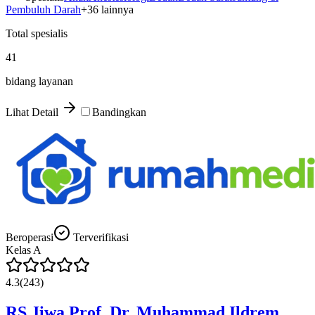
Pembuluh Darah
+
36
lainnya
Total spesialis
41
bidang layanan
Lihat Detail
Bandingkan
Beroperasi
Terverifikasi
Kelas
A
4.3
(
243
)
RS Jiwa Prof. Dr. Muhammad Ildrem