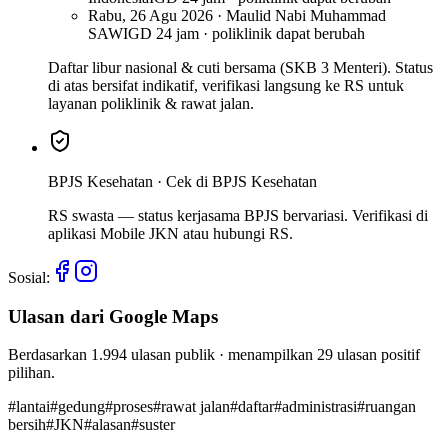
Rabu, 26 Agu 2026 · Maulid Nabi Muhammad
SAW
IGD 24 jam · poliklinik dapat berubah
Daftar libur nasional & cuti bersama (SKB 3 Menteri). Status
di atas bersifat indikatif, verifikasi langsung ke RS untuk
layanan poliklinik & rawat jalan.
BPJS Kesehatan ·
Cek di BPJS Kesehatan
RS swasta — status kerjasama BPJS bervariasi. Verifikasi di
aplikasi Mobile JKN atau hubungi RS.
Sosial:
Ulasan dari Google Maps
Berdasarkan
1.994
ulasan publik · menampilkan
29
ulasan positif
pilihan.
#
lantai
#
gedung
#
proses
#
rawat jalan
#
daftar
#
administrasi
#
ruangan
bersih
#
JKN
#
alasan
#
suster