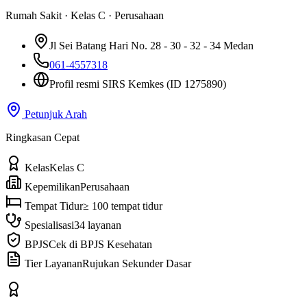
Rumah Sakit
·
Kelas C
·
Perusahaan
Jl Sei Batang Hari No. 28 - 30 - 32 - 34 Medan
061-4557318
Profil resmi SIRS Kemkes
(ID 1275890)
Petunjuk Arah
Ringkasan Cepat
Kelas
Kelas C
Kepemilikan
Perusahaan
Tempat Tidur
≥ 100 tempat tidur
Spesialisasi
34 layanan
BPJS
Cek di BPJS Kesehatan
Tier Layanan
Rujukan Sekunder Dasar