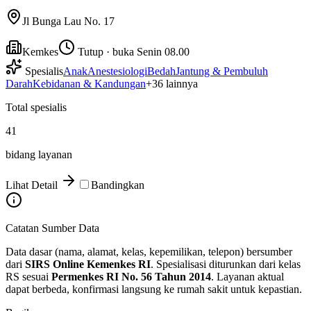
Jl Bunga Lau No. 17
Kemkes
Tutup · buka Senin 08.00
Spesialis
Anak
Anestesiologi
Bedah
Jantung & Pembuluh
Darah
Kebidanan & Kandungan
+
36
lainnya
Total spesialis
41
bidang layanan
Lihat Detail
Bandingkan
Catatan Sumber Data
Data dasar (nama, alamat, kelas, kepemilikan, telepon) bersumber
dari
SIRS Online Kemenkes RI
. Spesialisasi diturunkan dari kelas
RS sesuai
Permenkes RI No. 56 Tahun 2014
. Layanan aktual
dapat berbeda, konfirmasi langsung ke rumah sakit untuk kepastian.