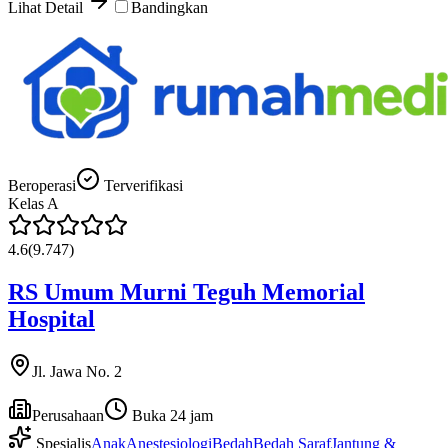
Lihat Detail
Bandingkan
Beroperasi
Terverifikasi
Kelas
A
4.6
(
9.747
)
RS Umum Murni Teguh Memorial
Hospital
Jl. Jawa No. 2
Perusahaan
Buka 24 jam
Spesialis
Anak
Anestesiologi
Bedah
Bedah Saraf
Jantung &