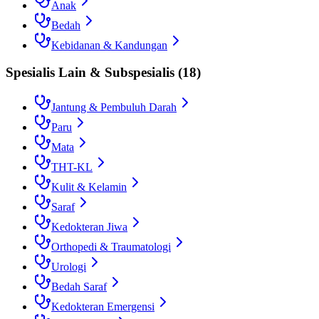
Anak
Bedah
Kebidanan & Kandungan
Spesialis Lain & Subspesialis
(
18
)
Jantung & Pembuluh Darah
Paru
Mata
THT-KL
Kulit & Kelamin
Saraf
Kedokteran Jiwa
Orthopedi & Traumatologi
Urologi
Bedah Saraf
Kedokteran Emergensi