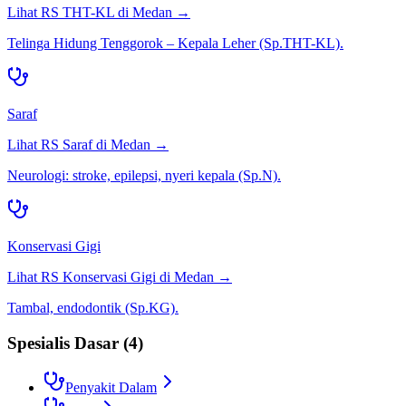
Lihat RS
THT-KL
di
Medan
→
Telinga Hidung Tenggorok – Kepala Leher (Sp.THT-KL).
Saraf
Lihat RS
Saraf
di
Medan
→
Neurologi: stroke, epilepsi, nyeri kepala (Sp.N).
Konservasi Gigi
Lihat RS
Konservasi Gigi
di
Medan
→
Tambal, endodontik (Sp.KG).
Spesialis Dasar
(
4
)
Penyakit Dalam