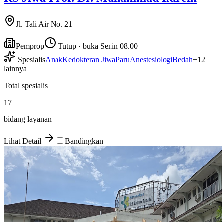
Jl. Tali Air No. 21
Pemprop
Tutup · buka Senin 08.00
Spesialis
Anak
Kedokteran Jiwa
Paru
Anestesiologi
Bedah
+
12
lainnya
Total spesialis
17
bidang layanan
Lihat Detail
Bandingkan