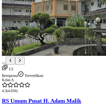
1
/
2
Beroperasi
Terverifikasi
Kelas
A
4.3
(
4.656
)
RS Umum Pusat H. Adam Malik