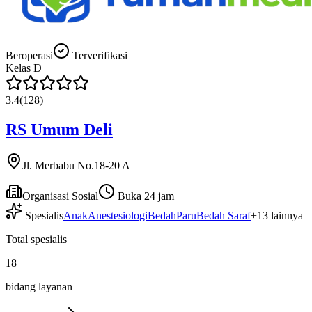
Beroperasi
Terverifikasi
Kelas
D
3.4
(
128
)
RS Umum Deli
Jl. Merbabu No.18-20 A
Organisasi Sosial
Buka 24 jam
Spesialis
Anak
Anestesiologi
Bedah
Paru
Bedah Saraf
+
13
lainnya
Total spesialis
18
bidang layanan