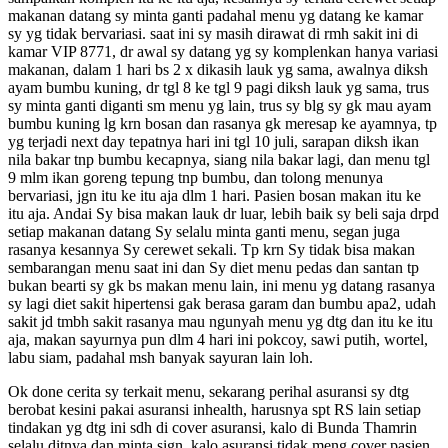
makanan datang sy minta ganti padahal menu yg datang ke kamar
sy yg tidak bervariasi. saat ini sy masih dirawat di rmh sakit ini di
kamar VIP 8771, dr awal sy datang yg sy komplenkan hanya variasi
makanan, dalam 1 hari bs 2 x dikasih lauk yg sama, awalnya diksh
ayam bumbu kuning, dr tgl 8 ke tgl 9 pagi diksh lauk yg sama, trus
sy minta ganti diganti sm menu yg lain, trus sy blg sy gk mau ayam
bumbu kuning lg krn bosan dan rasanya gk meresap ke ayamnya, tp
yg terjadi next day tepatnya hari ini tgl 10 juli, sarapan diksh ikan
nila bakar tnp bumbu kecapnya, siang nila bakar lagi, dan menu tgl
9 mlm ikan goreng tepung tnp bumbu, dan tolong menunya
bervariasi, jgn itu ke itu aja dlm 1 hari. Pasien bosan makan itu ke
itu aja. Andai Sy bisa makan lauk dr luar, lebih baik sy beli saja drpd
setiap makanan datang Sy selalu minta ganti menu, segan juga
rasanya kesannya Sy cerewet sekali. Tp krn Sy tidak bisa makan
sembarangan menu saat ini dan Sy diet menu pedas dan santan tp
bukan bearti sy gk bs makan menu lain, ini menu yg datang rasanya
sy lagi diet sakit hipertensi gak berasa garam dan bumbu apa2, udah
sakit jd tmbh sakit rasanya mau ngunyah menu yg dtg dan itu ke itu
aja, makan sayurnya pun dlm 4 hari ini pokcoy, sawi putih, wortel,
labu siam, padahal msh banyak sayuran lain loh.
Ok done cerita sy terkait menu, sekarang perihal asuransi sy dtg
berobat kesini pakai asuransi inhealth, harusnya spt RS lain setiap
tindakan yg dtg ini sdh di cover asuransi, kalo di Bunda Thamrin
selalu ditnya dan minta sign, kalo asuransi tidak meng cover pasien