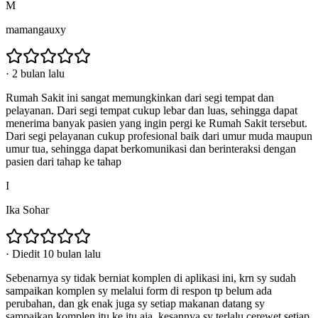
M
mamangauxy
·
2 bulan lalu
Rumah Sakit ini sangat memungkinkan dari segi tempat dan
pelayanan. Dari segi tempat cukup lebar dan luas, sehingga dapat
menerima banyak pasien yang ingin pergi ke Rumah Sakit tersebut.
Dari segi pelayanan cukup profesional baik dari umur muda maupun
umur tua, sehingga dapat berkomunikasi dan berinteraksi dengan
pasien dari tahap ke tahap
I
Ika Sohar
·
Diedit 10 bulan lalu
Sebenarnya sy tidak berniat komplen di aplikasi ini, krn sy sudah
sampaikan komplen sy melalui form di respon tp belum ada
perubahan, dan gk enak juga sy setiap makanan datang sy
sampaikan komplen itu ke itu aja, kesannya sy terlalu cerewet setiap