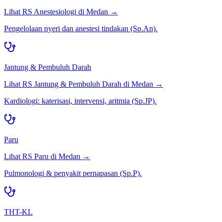
Lihat RS
Anestesiologi
di
Medan
→
Pengelolaan nyeri dan anestesi tindakan (Sp.An).
Jantung & Pembuluh Darah
Lihat RS
Jantung & Pembuluh Darah
di
Medan
→
Kardiologi: katerisasi, intervensi, aritmia (Sp.JP).
Paru
Lihat RS
Paru
di
Medan
→
Pulmonologi & penyakit pernapasan (Sp.P).
THT-KL