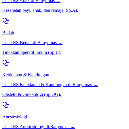
Lihat RS
Anak
di
Banyumas
→
Kesehatan bayi, anak, dan remaja (Sp.A).
Bedah
Lihat RS
Bedah
di
Banyumas
→
Tindakan operatif umum (Sp.B).
Kebidanan & Kandungan
Lihat RS
Kebidanan & Kandungan
di
Banyumas
→
Obstetri & Ginekologi (Sp.OG).
Anestesiologi
Lihat RS
Anestesiologi
di
Banyumas
→