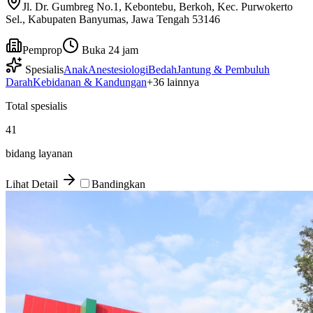
Jl. Dr. Gumbreg No.1, Kebontebu, Berkoh, Kec. Purwokerto
Sel., Kabupaten Banyumas, Jawa Tengah 53146
Pemprop
Buka 24 jam
Spesialis
Anak
Anestesiologi
Bedah
Jantung & Pembuluh
Darah
Kebidanan & Kandungan
+
36
lainnya
Total spesialis
41
bidang layanan
Lihat Detail
Bandingkan