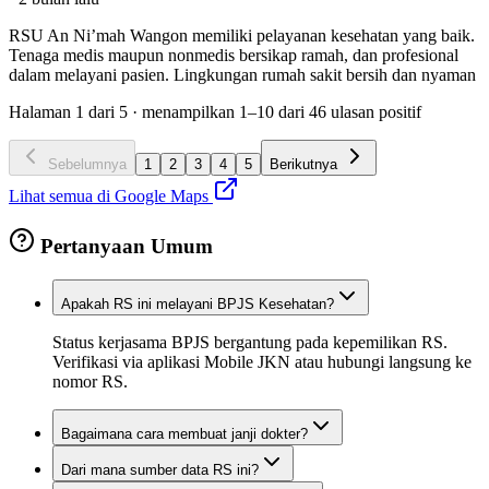
RSU An Ni’mah Wangon memiliki pelayanan kesehatan yang baik.
Tenaga medis maupun nonmedis bersikap ramah, dan profesional
dalam melayani pasien. Lingkungan rumah sakit bersih dan nyaman
Halaman
1
dari
5
· menampilkan
1
–
10
dari
46
ulasan positif
Sebelumnya
1
2
3
4
5
Berikutnya
Lihat semua di Google Maps
Pertanyaan Umum
Apakah RS ini melayani BPJS Kesehatan?
Status kerjasama BPJS bergantung pada kepemilikan RS.
Verifikasi via aplikasi Mobile JKN atau hubungi langsung ke
nomor RS.
Bagaimana cara membuat janji dokter?
Dari mana sumber data RS ini?