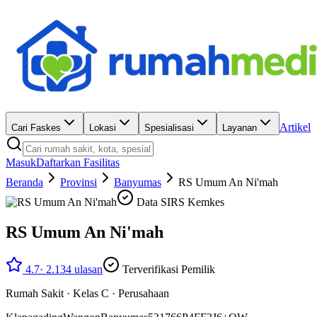
Artikel
Cari Faskes
Lokasi
Spesialisasi
Layanan
Masuk
Daftarkan Fasilitas
Beranda
Provinsi
Banyumas
RS Umum An Ni'mah
Data SIRS Kemkes
RS Umum An Ni'mah
4.7
·
2.134
ulasan
Terverifikasi Pemilik
Rumah Sakit
·
Kelas C
·
Perusahaan