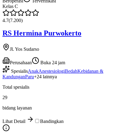
Beroperasi
Terverifikasi
Kelas
C
4.7
(
7.200
)
RS Hermina Purwokerto
Jl. Yos Sudarso
Perusahaan
Buka 24 jam
Spesialis
Anak
Anestesiologi
Bedah
Kebidanan &
Kandungan
Paru
+
24
lainnya
Total spesialis
29
bidang layanan
Lihat Detail
Bandingkan