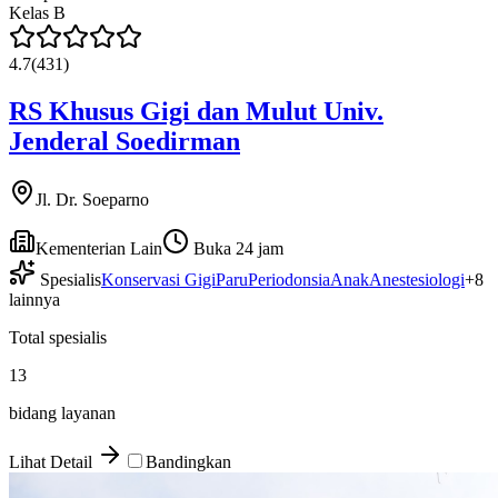
Kelas
B
4.7
(
431
)
RS Khusus Gigi dan Mulut Univ.
Jenderal Soedirman
Jl. Dr. Soeparno
Kementerian Lain
Buka 24 jam
Spesialis
Konservasi Gigi
Paru
Periodonsia
Anak
Anestesiologi
+
8
lainnya
Total spesialis
13
bidang layanan
Lihat Detail
Bandingkan