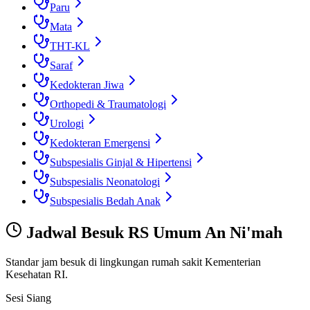
Paru
Mata
THT-KL
Saraf
Kedokteran Jiwa
Orthopedi & Traumatologi
Urologi
Kedokteran Emergensi
Subspesialis Ginjal & Hipertensi
Subspesialis Neonatologi
Subspesialis Bedah Anak
Jadwal Besuk
RS Umum An Ni'mah
Standar jam besuk di lingkungan rumah sakit Kementerian
Kesehatan RI.
Sesi Siang