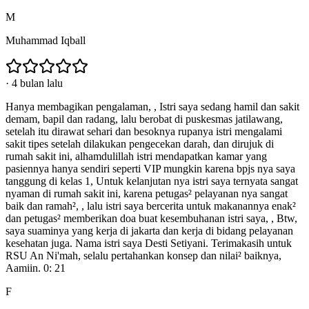
M
Muhammad Iqball
·
4 bulan lalu
Hanya membagikan pengalaman, , Istri saya sedang hamil dan sakit
demam, bapil dan radang, lalu berobat di puskesmas jatilawang,
setelah itu dirawat sehari dan besoknya rupanya istri mengalami
sakit tipes setelah dilakukan pengecekan darah, dan dirujuk di
rumah sakit ini, alhamdulillah istri mendapatkan kamar yang
pasiennya hanya sendiri seperti VIP mungkin karena bpjs nya saya
tanggung di kelas 1, Untuk kelanjutan nya istri saya ternyata sangat
nyaman di rumah sakit ini, karena petugas² pelayanan nya sangat
baik dan ramah², , lalu istri saya bercerita untuk makanannya enak²
dan petugas² memberikan doa buat kesembuhanan istri saya, , Btw,
saya suaminya yang kerja di jakarta dan kerja di bidang pelayanan
kesehatan juga. Nama istri saya Desti Setiyani. Terimakasih untuk
RSU An Ni'mah, selalu pertahankan konsep dan nilai² baiknya,
Aamiin. 0: 21
F