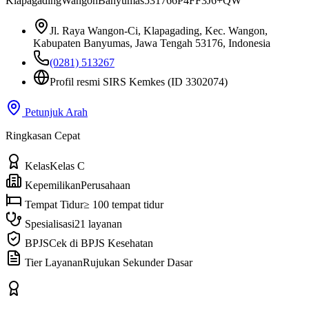
Klapagading
Wangon
Banyumas
53176
6P4FF3J6+QW
Jl. Raya Wangon-Ci, Klapagading, Kec. Wangon,
Kabupaten Banyumas, Jawa Tengah 53176, Indonesia
(0281) 513267
Profil resmi SIRS Kemkes
(ID 3302074)
Petunjuk Arah
Ringkasan Cepat
Kelas
Kelas C
Kepemilikan
Perusahaan
Tempat Tidur
≥ 100 tempat tidur
Spesialisasi
21 layanan
BPJS
Cek di BPJS Kesehatan
Tier Layanan
Rujukan Sekunder Dasar