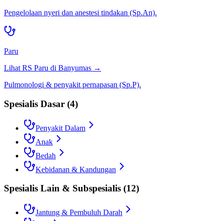
Pengelolaan nyeri dan anestesi tindakan (Sp.An).
Paru
Lihat RS
Paru
di
Banyumas
→
Pulmonologi & penyakit pernapasan (Sp.P).
Spesialis Dasar
(
4
)
Penyakit Dalam
Anak
Bedah
Kebidanan & Kandungan
Spesialis Lain & Subspesialis
(
12
)
Jantung & Pembuluh Darah