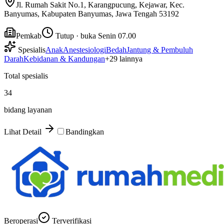
Jl. Rumah Sakit No.1, Karangpucung, Kejawar, Kec.
Banyumas, Kabupaten Banyumas, Jawa Tengah 53192
Pemkab
Tutup · buka Senin 07.00
Spesialis
Anak
Anestesiologi
Bedah
Jantung & Pembuluh
Darah
Kebidanan & Kandungan
+
29
lainnya
Total spesialis
34
bidang layanan
Lihat Detail
Bandingkan
Beroperasi
Terverifikasi