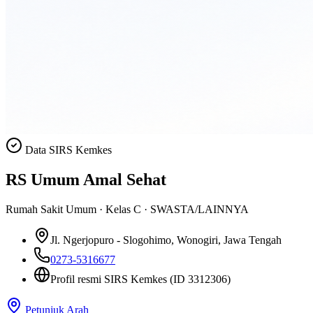
Data SIRS Kemkes
RS Umum Amal Sehat
Rumah Sakit Umum
·
Kelas C
·
SWASTA/LAINNYA
Jl. Ngerjopuro - Slogohimo
, Wonogiri, Jawa Tengah
0273-5316677
Profil resmi SIRS Kemkes
(ID 3312306)
Petunjuk Arah