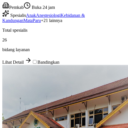
Pemkab
Buka 24 jam
Spesialis
Anak
Anestesiologi
Kebidanan &
Kandungan
Mata
Paru
+
21
lainnya
Total spesialis
26
bidang layanan
Lihat Detail
Bandingkan