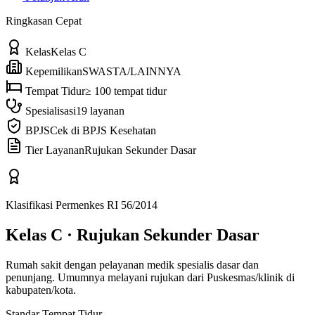
Ringkasan Cepat
Kelas
Kelas C
Kepemilikan
SWASTA/LAINNYA
Tempat Tidur
≥ 100 tempat tidur
Spesialisasi
19 layanan
BPJS
Cek di BPJS Kesehatan
Tier Layanan
Rujukan Sekunder Dasar
Klasifikasi Permenkes RI 56/2014
Kelas C
·
Rujukan Sekunder Dasar
Rumah sakit dengan pelayanan medik spesialis dasar dan
penunjang. Umumnya melayani rujukan dari Puskesmas/klinik di
kabupaten/kota.
Standar Tempat Tidur