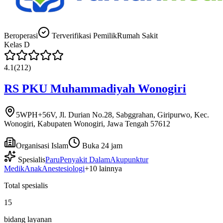
Beroperasi
Terverifikasi Pemilik
Rumah Sakit
Kelas
D
4.1
(
212
)
RS PKU Muhammadiyah Wonogiri
5WPH+56V, Jl. Durian No.28, Sabggrahan, Giripurwo, Kec.
Wonogiri, Kabupaten Wonogiri, Jawa Tengah 57612
Organisasi Islam
Buka 24 jam
Spesialis
Paru
Penyakit Dalam
Akupunktur
Medik
Anak
Anestesiologi
+
10
lainnya
Total spesialis
15
bidang layanan