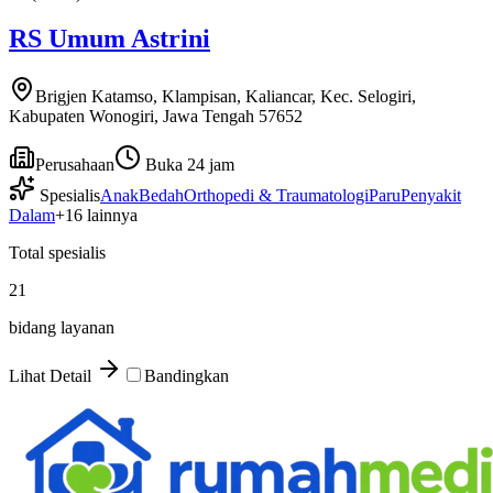
RS Umum Astrini
Brigjen Katamso, Klampisan, Kaliancar, Kec. Selogiri,
Kabupaten Wonogiri, Jawa Tengah 57652
Perusahaan
Buka 24 jam
Spesialis
Anak
Bedah
Orthopedi & Traumatologi
Paru
Penyakit
Dalam
+
16
lainnya
Total spesialis
21
bidang layanan
Lihat Detail
Bandingkan