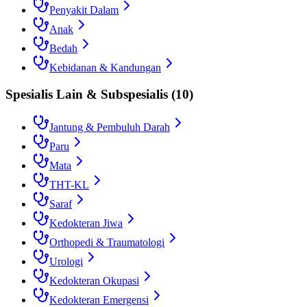
Penyakit Dalam
Anak
Bedah
Kebidanan & Kandungan
Spesialis Lain & Subspesialis
(
10
)
Jantung & Pembuluh Darah
Paru
Mata
THT-KL
Saraf
Kedokteran Jiwa
Orthopedi & Traumatologi
Urologi
Kedokteran Okupasi
Kedokteran Emergensi