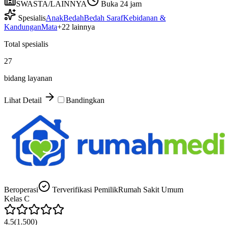
SWASTA/LAINNYA
Buka 24 jam
Spesialis
Anak
Bedah
Bedah Saraf
Kebidanan &
Kandungan
Mata
+
22
lainnya
Total spesialis
27
bidang layanan
Lihat Detail
Bandingkan
Beroperasi
Terverifikasi Pemilik
Rumah Sakit Umum
Kelas
C
4.5
(
1.500
)