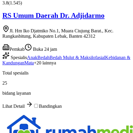
3.8
(
1.545
)
RS Umum Daerah Dr. Adjidarmo
Jl. Hm Iko Djatmiko No.1, Muara Ciujung Barat., Kec.
Rangkasbitung, Kabupaten Lebak, Banten 42312
Pemkab
Buka 24 jam
Spesialis
Anak
Bedah
Bedah Mulut & Maksilofasial
Kebidanan &
Kandungan
Mata
+
20
lainnya
Total spesialis
25
bidang layanan
Lihat Detail
Bandingkan