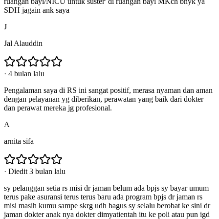
ruangan bayi/NICU untuk suster' di ruangan bayi MKch bnyk ya
SDH jagain ank saya
J
Jal Alauddin
·
4 bulan lalu
Pengalaman saya di RS ini sangat positif, merasa nyaman dan aman
dengan pelayanan yg diberikan, perawatan yang baik dari dokter
dan perawat mereka jg profesional.
A
arnita sifa
·
Diedit 3 bulan lalu
sy pelanggan setia rs misi dr jaman belum ada bpjs sy bayar umum
terus pake asuransi terus terus baru ada program bpjs dr jaman rs
misi masih kumu sampe skrg udh bagus sy selalu berobat ke sini dr
jaman dokter anak nya dokter dimyatientah itu ke poli atau pun igd