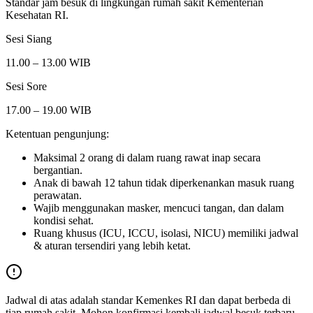
Standar jam besuk di lingkungan rumah sakit Kementerian
Kesehatan RI.
Sesi Siang
11.00 – 13.00 WIB
Sesi Sore
17.00 – 19.00 WIB
Ketentuan pengunjung:
Maksimal 2 orang di dalam ruang rawat inap secara
bergantian.
Anak di bawah 12 tahun tidak diperkenankan masuk ruang
perawatan.
Wajib menggunakan masker, mencuci tangan, dan dalam
kondisi sehat.
Ruang khusus (ICU, ICCU, isolasi, NICU) memiliki jadwal
& aturan tersendiri yang lebih ketat.
Jadwal di atas adalah standar Kemenkes RI dan dapat berbeda di
tiap rumah sakit. Mohon konfirmasi kembali jadwal besuk terbaru