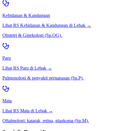
Kebidanan & Kandungan
Lihat RS
Kebidanan & Kandungan
di
Lebak
→
Obstetri & Ginekologi (Sp.OG).
Paru
Lihat RS
Paru
di
Lebak
→
Pulmonologi & penyakit pernapasan (Sp.P).
Mata
Lihat RS
Mata
di
Lebak
→
Oftalmologi: katarak, retina, glaukoma (Sp.M).