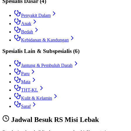
Spesialis Dasar
(
4
)
Penyakit Dalam
Anak
Bedah
Kebidanan & Kandungan
Spesialis Lain & Subspesialis
(
6
)
Jantung & Pembuluh Darah
Paru
Mata
THT-KL
Kulit & Kelamin
Saraf
Jadwal Besuk
RS Misi Lebak