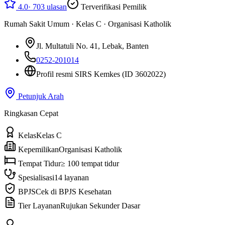
4.0
·
703
ulasan
Terverifikasi Pemilik
Rumah Sakit Umum
·
Kelas C
·
Organisasi Katholik
Jl. Multatuli No. 41
, Lebak, Banten
0252-201014
Profil resmi SIRS Kemkes
(ID 3602022)
Petunjuk Arah
Ringkasan Cepat
Kelas
Kelas C
Kepemilikan
Organisasi Katholik
Tempat Tidur
≥ 100 tempat tidur
Spesialisasi
14 layanan
BPJS
Cek di BPJS Kesehatan
Tier Layanan
Rujukan Sekunder Dasar