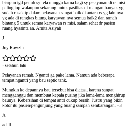
biarpun igd penuh sy rela nunggu karna bagi sy pelayanan di rs misi
paling top walaupun sekarang untuk pasilitas di ruangan banyak yg
sudah rusak tp dalam pelayanan sangat baik di antara rs yg lain nya
yg ada di rangkas bitung karyawan nya semua baik2 dan ramah
bintang 5 untuk semua karyawan rs misi, salam sehat dr pasien
ruang hyasinta an. Arnita Asiyah
J
Joy Rawzin
·
setahun lalu
Pelayanan ramah. Ngantri ga pake lama. Namun ada beberapa
tempat ngantri yang bau septic tank.
Mungkin ke depannya bau tersebut bisa diatasi, karena sangat
mengganggu dan membuat kepala pusing jika lama-lama menghirup
baunya. Kebersihan di tempat antri cukup bersih. Justru yang bikin
kotor itu pasien/pengunjung yang buang sampah sembarangan. +3
A
aci ll