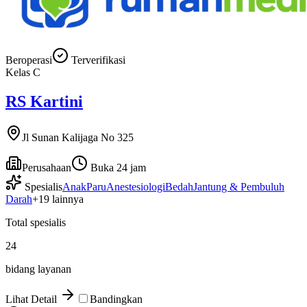
Beroperasi
Terverifikasi
Kelas
C
RS Kartini
Jl Sunan Kalijaga No 325
Perusahaan
Buka 24 jam
Spesialis
Anak
Paru
Anestesiologi
Bedah
Jantung & Pembuluh
Darah
+
19
lainnya
Total spesialis
24
bidang layanan
Lihat Detail
Bandingkan