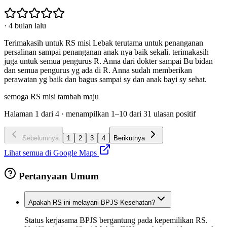
·
4 bulan lalu
Terimakasih untuk RS misi Lebak terutama untuk penanganan
persalinan sampai penanganan anak nya baik sekali. terimakasih
juga untuk semua pengurus R. Anna dari dokter sampai Bu bidan
dan semua pengurus yg ada di R. Anna sudah memberikan
perawatan yg baik dan bagus sampai sy dan anak bayi sy sehat.
semoga RS misi tambah maju
Halaman
1
dari
4
· menampilkan
1
–
10
dari
31
ulasan positif
Sebelumnya
1
2
3
4
Berikutnya
Lihat semua di Google Maps
Pertanyaan Umum
Apakah RS ini melayani BPJS Kesehatan?
Status kerjasama BPJS bergantung pada kepemilikan RS.