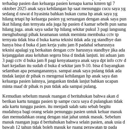
terhadap pasien dan keluarga pasien kenapa karna kmren tgl 7
oktober 2025 anak saya kehilangan hp saat menunggu cucu saya yg
sedang d rawat d hyasinta bahkan bukan cuma hp anak saya yg
hilang tetapi hp keluarga pasien yg seruangan dengan anak saya pun
ikut hilang dan ternyata ada juga hp pasien d kamar sebelh pun sama
hilang juga. anak saya sadar hp hilang sekitar pukul 3 pagi langsung
menghubungi pihak keamanan untuk meminta membuka cctv tp
ternyata tidak bisa d buka karna teknisi tidak ada yg standbye dan
hanya bisa d buka d jam kerja yaitu jam 8 padahal seharusnya
teknisi apalagi yg berkaitan dengan cctv harusnya standbye jika ada
kejanggalan atau keluhan segera bisa d tindak lanjuti. ini aduan jam
3 pagi cctv d buka jam 8 pagi kenyataanya anak saya dpt info cctv d
hari kejadian itu sudah d buka d sekitar jam 9-10. bisa d bayangkan
selamban apa penanganannya. sampai anak saya pulang tidak ada
tindak lanjut dr pihak rs mengenai kehilangan hp anak saya dan
keluarga pasien lainnya, jangankan tindak lanjut bahkan ucapan
minta maaf dr pihak rs pun tidak ada sampai pulang.
Kemudian sebelum masuk ruangan d beritahukan bahwa akan d
berikan kartu tunggu pasien tp sampe cucu saya d pulangkan tidak
ada kartu tunggu pasien. itu menjadi salah satu sebab begitu
mudahnya bagi orang selain penunggu pasien untuk keluar masuk
dan memudahkan orang dengan niat jahat untuk masuk. Sebelum
masuk ruangan juga d beritahukan bahwa selain pasien, anak usia d
bawah 12 tahun tidak boleh masuk ke ruang perawatan tp pada