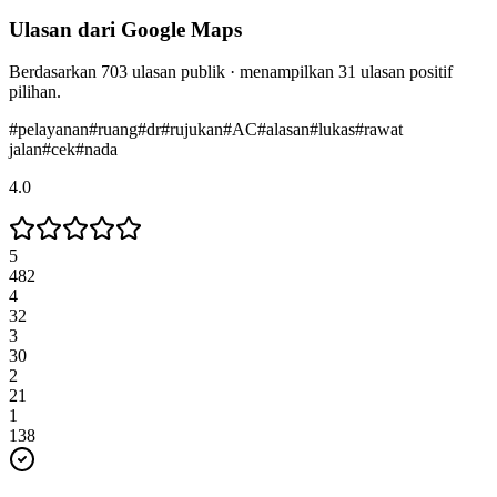
Ulasan dari Google Maps
Berdasarkan
703
ulasan publik · menampilkan
31
ulasan positif
pilihan.
#
pelayanan
#
ruang
#
dr
#
rujukan
#
AC
#
alasan
#
lukas
#
rawat
jalan
#
cek
#
nada
4.0
5
482
4
32
3
30
2
21
1
138