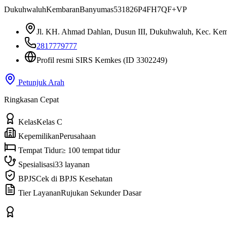
Dukuhwaluh
Kembaran
Banyumas
53182
6P4FH7QF+VP
Jl. KH. Ahmad Dahlan, Dusun III, Dukuhwaluh, Kec. Kem
2817779777
Profil resmi SIRS Kemkes
(ID 3302249)
Petunjuk Arah
Ringkasan Cepat
Kelas
Kelas C
Kepemilikan
Perusahaan
Tempat Tidur
≥ 100 tempat tidur
Spesialisasi
33 layanan
BPJS
Cek di BPJS Kesehatan
Tier Layanan
Rujukan Sekunder Dasar