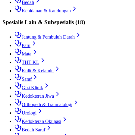
Bedah
Kebidanan & Kandungan
Spesialis Lain & Subspesialis
(
18
)
Jantung & Pembuluh Darah
Paru
Mata
THT-KL
Kulit & Kelamin
Saraf
Gizi Klinik
Kedokteran Jiwa
Orthopedi & Traumatologi
Urologi
Kedokteran Okupasi
Bedah Saraf