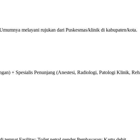
 Umumnya melayani rujukan dari Puskesmas/klinik di kabupaten/kota.
n) + Spesialis Penunjang (Anestesi, Radiologi, Patologi Klinik, Reha
 tempat Fasilitas: Toilet netral gender Pembayaran: Kartu debit