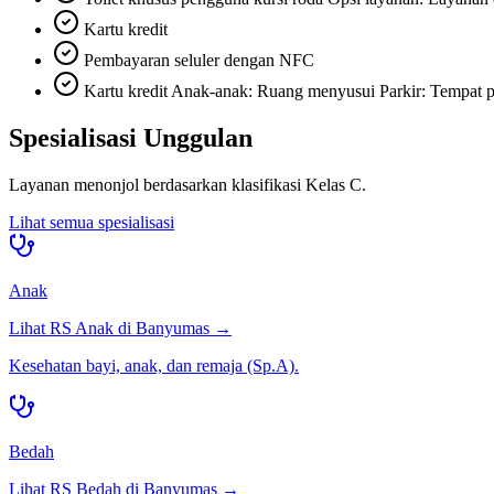
Kartu kredit
Pembayaran seluler dengan NFC
Kartu kredit Anak-anak: Ruang menyusui Parkir: Tempat p
Spesialisasi Unggulan
Layanan menonjol berdasarkan klasifikasi
Kelas C
.
Lihat semua spesialisasi
Anak
Lihat RS
Anak
di
Banyumas
→
Kesehatan bayi, anak, dan remaja (Sp.A).
Bedah
Lihat RS
Bedah
di
Banyumas
→