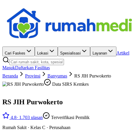
Artikel
Cari Faskes
Lokasi
Spesialisasi
Layanan
Masuk
Daftarkan Fasilitas
Beranda
Provinsi
Banyumas
RS JIH Purwokerto
Data SIRS Kemkes
RS JIH Purwokerto
4.8
·
1.703
ulasan
Terverifikasi Pemilik
Rumah Sakit
·
Kelas C
·
Perusahaan