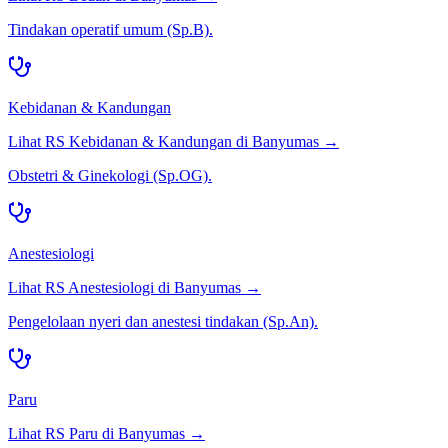
Tindakan operatif umum (Sp.B).
Kebidanan & Kandungan
Lihat RS
Kebidanan & Kandungan
di
Banyumas
→
Obstetri & Ginekologi (Sp.OG).
Anestesiologi
Lihat RS
Anestesiologi
di
Banyumas
→
Pengelolaan nyeri dan anestesi tindakan (Sp.An).
Paru
Lihat RS
Paru
di
Banyumas
→