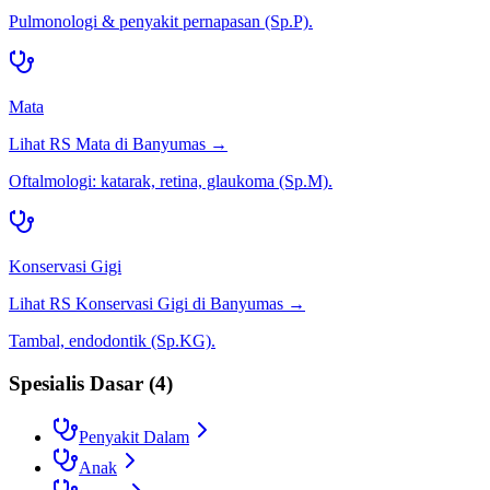
Pulmonologi & penyakit pernapasan (Sp.P).
Mata
Lihat RS
Mata
di
Banyumas
→
Oftalmologi: katarak, retina, glaukoma (Sp.M).
Konservasi Gigi
Lihat RS
Konservasi Gigi
di
Banyumas
→
Tambal, endodontik (Sp.KG).
Spesialis Dasar
(
4
)
Penyakit Dalam
Anak