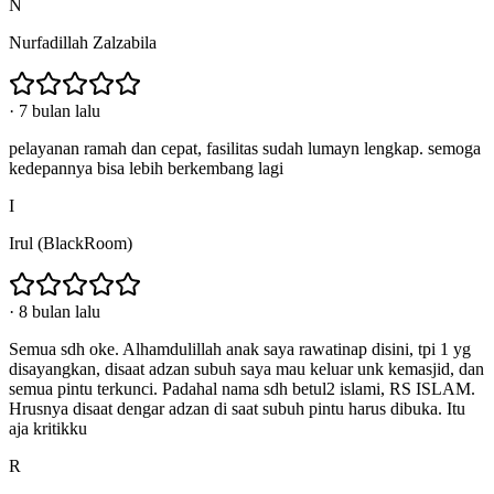
N
Nurfadillah Zalzabila
·
7 bulan lalu
pelayanan ramah dan cepat, fasilitas sudah lumayn lengkap. semoga
kedepannya bisa lebih berkembang lagi
I
Irul (BlackRoom)
·
8 bulan lalu
Semua sdh oke. Alhamdulillah anak saya rawatinap disini, tpi 1 yg
disayangkan, disaat adzan subuh saya mau keluar unk kemasjid, dan
semua pintu terkunci. Padahal nama sdh betul2 islami, RS ISLAM.
Hrusnya disaat dengar adzan di saat subuh pintu harus dibuka. Itu
aja kritikku
R