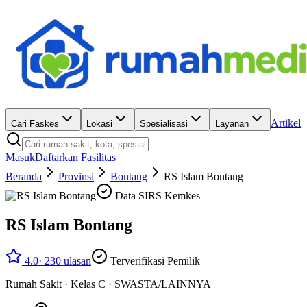
Artikel
Cari Faskes
Lokasi
Spesialisasi
Layanan
Masuk
Daftarkan Fasilitas
Beranda
Provinsi
Bontang
RS Islam Bontang
Data SIRS Kemkes
RS Islam Bontang
4.0
·
230
ulasan
Terverifikasi Pemilik
Rumah Sakit
·
Kelas C
·
SWASTA/LAINNYA