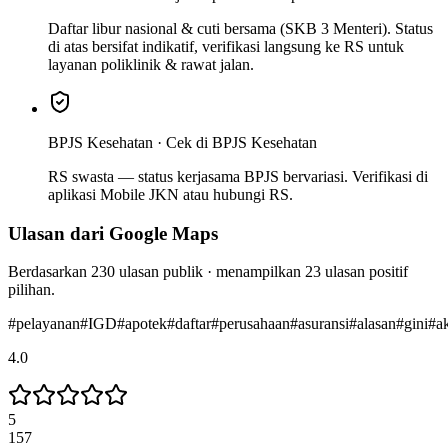
Daftar libur nasional & cuti bersama (SKB 3 Menteri). Status
di atas bersifat indikatif, verifikasi langsung ke RS untuk
layanan poliklinik & rawat jalan.
BPJS Kesehatan ·
Cek di BPJS Kesehatan
RS swasta — status kerjasama BPJS bervariasi. Verifikasi di
aplikasi Mobile JKN atau hubungi RS.
Ulasan dari Google Maps
Berdasarkan
230
ulasan publik · menampilkan
23
ulasan positif
pilihan.
#
pelayanan
#
IGD
#
apotek
#
daftar
#
perusahaan
#
asuransi
#
alasan
#
gini
#
a
4.0
5
157