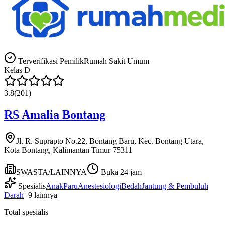
Terverifikasi Pemilik
Rumah Sakit Umum
Kelas
D
3.8
(
201
)
RS Amalia Bontang
Jl. R. Suprapto No.22, Bontang Baru, Kec. Bontang Utara,
Kota Bontang, Kalimantan Timur 75311
SWASTA/LAINNYA
Buka 24 jam
Spesialis
Anak
Paru
Anestesiologi
Bedah
Jantung & Pembuluh
Darah
+
9
lainnya
Total spesialis