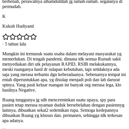
berbenah, perawatnya alhamdulillah jg ramah-ramah. segalanya di
permudah.
K
Kukuh Hadiyanti
·
5 tahun lalu
Mungkin ini termasuk suatu usaha dalam melayani masyarakat yg
memerlukan. Di tengah pandemi, dimana tdk semua Rumah sakit
menyediakan diri utk pelayanan RAPID, RSIB melakukannya,
meski ruanganya hasil dr sulapan kebutuhan, tapi setidaknya ada
saja yang merasa terbantu dgn keberadaanya. Sebenarnya tempat ini
entah diperuntukkan apa, yg disulap menjadi poli dan lab darurat
sptnya. Yang pasti keluar ruangan ini banyak org merasa lega, klo
hasilnya Negative.
Ruang tunggunya jg sdh mencerminkan suatu upaya, spy para
pasien tetap merasa nyaman duduk bersebelahan dengan pasiennyg
lainnya, dibuatkan sekat2 sedemikan rupa. Semoga kedepannya
dibuatkan Ruang yg khusus dan. permanen, sehingga tdk terkesan
apa adanya.