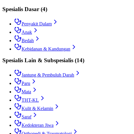
Spesialis Dasar
(
4
)
Penyakit Dalam
Anak
Bedah
Kebidanan & Kandungan
Spesialis Lain & Subspesialis
(
14
)
Jantung & Pembuluh Darah
Paru
Mata
THT-KL
Kulit & Kelamin
Saraf
Kedokteran Jiwa
Orthopedi & Traumatologi