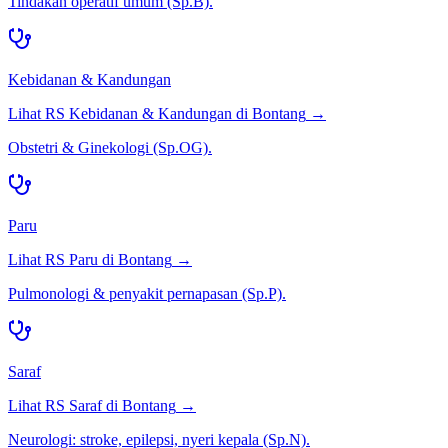
Tindakan operatif umum (Sp.B).
Kebidanan & Kandungan
Lihat RS
Kebidanan & Kandungan
di
Bontang
→
Obstetri & Ginekologi (Sp.OG).
Paru
Lihat RS
Paru
di
Bontang
→
Pulmonologi & penyakit pernapasan (Sp.P).
Saraf
Lihat RS
Saraf
di
Bontang
→
Neurologi: stroke, epilepsi, nyeri kepala (Sp.N).