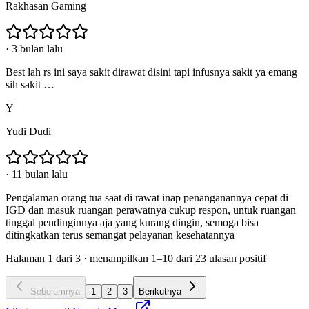
Rakhasan Gaming
·
3 bulan lalu
Best lah rs ini saya sakit dirawat disini tapi infusnya sakit ya emang
sih sakit …
Y
Yudi Dudi
·
11 bulan lalu
Pengalaman orang tua saat di rawat inap penanganannya cepat di
IGD dan masuk ruangan perawatnya cukup respon, untuk ruangan
tinggal pendinginnya aja yang kurang dingin, semoga bisa
ditingkatkan terus semangat pelayanan kesehatannya
Halaman
1
dari
3
· menampilkan
1
–
10
dari
23
ulasan positif
Sebelumnya
1
2
3
Berikutnya