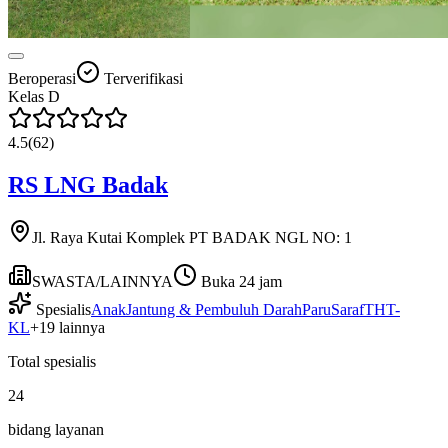
Beroperasi
Terverifikasi
Kelas
D
4.5
(
62
)
RS LNG Badak
Jl. Raya Kutai Komplek PT BADAK NGL NO: 1
SWASTA/LAINNYA
Buka 24 jam
Spesialis
Anak
Jantung & Pembuluh Darah
Paru
Saraf
THT-
KL
+
19
lainnya
Total spesialis
24
bidang layanan