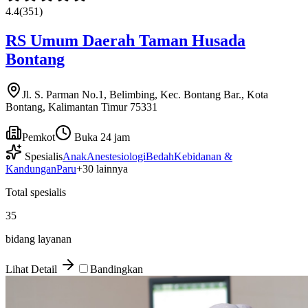
4.4
(
351
)
RS Umum Daerah Taman Husada
Bontang
Jl. S. Parman No.1, Belimbing, Kec. Bontang Bar., Kota
Bontang, Kalimantan Timur 75331
Pemkot
Buka 24 jam
Spesialis
Anak
Anestesiologi
Bedah
Kebidanan &
Kandungan
Paru
+
30
lainnya
Total spesialis
35
bidang layanan
Lihat Detail
Bandingkan