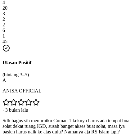
4
20
3
2
2
6
1
45
Ulasan Positif
(bintang 3–5)
A
ANISA OFFICIAL
·
3 bulan lalu
Sdh bagus sih menurutku Cuman 1 keknya harus ada tempat buat
solat dekat ruang IGD, susah banget akses buat solat, masa iya
pasien harus naik ke atas dulu? Namanya aja RS Islam tapi?