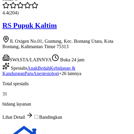
4.4
(
204
)
RS Pupuk Kaltim
Jl. Oxigen No.01, Guntung, Kec. Bontang Utara, Kota
Bontang, Kalimantan Timur 75313
SWASTA/LAINNYA
Buka 24 jam
Spesialis
Anak
Bedah
Kebidanan &
Kandungan
Paru
Anestesiologi
+
26
lainnya
Total spesialis
31
bidang layanan
Lihat Detail
Bandingkan