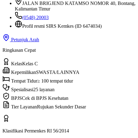
JALAN BRIGJEND KATAMSO NOMOR 40
, Bontang,
Kalimantan Timur
(0548) 20003
Profil resmi SIRS Kemkes
(ID 6474034)
Petunjuk Arah
Ringkasan Cepat
Kelas
Kelas C
Kepemilikan
SWASTA/LAINNYA
Tempat Tidur
≥ 100 tempat tidur
Spesialisasi
25 layanan
BPJS
Cek di BPJS Kesehatan
Tier Layanan
Rujukan Sekunder Dasar
Klasifikasi Permenkes RI 56/2014