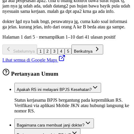
ga ada penjelasan apa2. cma d bilang kontrol bawa surat rujuk sj,
jam nya jg udah ada, udah datang2 pas hujan bawa bayik pula udah
nyesuain sama kerjaan. malah ga dpt apa2 krna ga ada info.
dokter Igd nya baik bngt, perawatnya jg, cuma kalo soal informasi
ga jelas. kurang jelas, info dari orang A ke B beda atau ga sampe.
Halaman
1
dari
5
· menampilkan
1
–
10
dari
41
ulasan positif
Sebelumnya
1
2
3
4
5
Berikutnya
Lihat semua di Google Maps
Pertanyaan Umum
Apakah RS ini melayani BPJS Kesehatan?
Status kerjasama BPJS bergantung pada kepemilikan RS.
Verifikasi via aplikasi Mobile JKN atau hubungi langsung ke
nomor RS.
Bagaimana cara membuat janji dokter?