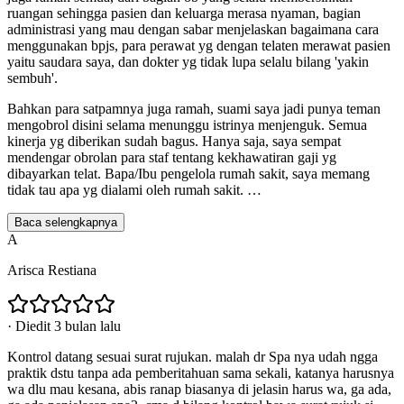
ruangan sehingga pasien dan keluarga merasa nyaman, bagian
administrasi yang mau dengan sabar menjelaskan bagaimana cara
menggunakan bpjs, para perawat yg dengan telaten merawat pasien
yaitu saudara saya, dan dokter yg tidak lupa selalu bilang 'yakin
sembuh'.
Bahkan para satpamnya juga ramah, suami saya jadi punya teman
mengobrol disini selama menunggu istrinya menjenguk. Semua
kinerja yg diberikan sudah bagus. Hanya saja, saya sempat
mendengar obrolan para staf tentang kekhawatiran gaji yg
dibayarkan telat. Bapa/Ibu pengelola rumah sakit, saya memang
tidak tau apa yg dialami oleh rumah sakit.
…
Baca selengkapnya
A
Arisca Restiana
·
Diedit 3 bulan lalu
Kontrol datang sesuai surat rujukan. malah dr Spa nya udah ngga
praktik dstu tanpa ada pemberitahuan sama sekali, katanya harusnya
wa dlu mau kesana, abis ranap biasanya di jelasin harus wa, ga ada,