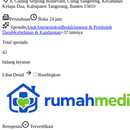
Jl. Gading Serpong Boulevard, Curug Sangereng, Kecamatan
Kelapa Dua, Kabupaten Tangerang, Banten 15810
Perusahaan
Buka 24 jam
Spesialis
Anak
Anestesiologi
Bedah
Jantung & Pembuluh
Darah
Kebidanan & Kandungan
+
37
lainnya
Total spesialis
42
bidang layanan
Lihat Detail
Bandingkan
Beroperasi
Terverifikasi