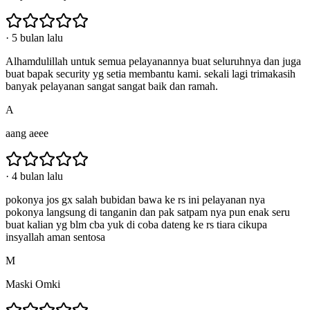
·
5 bulan lalu
Alhamdulillah untuk semua pelayanannya buat seluruhnya dan juga
buat bapak security yg setia membantu kami. sekali lagi trimakasih
banyak pelayanan sangat sangat baik dan ramah.
A
aang aeee
·
4 bulan lalu
pokonya jos gx salah bubidan bawa ke rs ini pelayanan nya
pokonya langsung di tanganin dan pak satpam nya pun enak seru
buat kalian yg blm cba yuk di coba dateng ke rs tiara cikupa
insyallah aman sentosa
M
Maski Omki