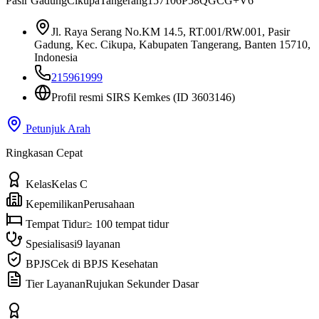
Pasir Gadung
Cikupa
Tangerang
15710
6P58QGCG+V6
Jl. Raya Serang No.KM 14.5, RT.001/RW.001, Pasir
Gadung, Kec. Cikupa, Kabupaten Tangerang, Banten 15710,
Indonesia
215961999
Profil resmi SIRS Kemkes
(ID 3603146)
Petunjuk Arah
Ringkasan Cepat
Kelas
Kelas C
Kepemilikan
Perusahaan
Tempat Tidur
≥ 100 tempat tidur
Spesialisasi
9 layanan
BPJS
Cek di BPJS Kesehatan
Tier Layanan
Rujukan Sekunder Dasar