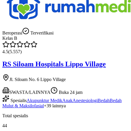
Beroperasi
Terverifikasi
Kelas
B
4.5
(
5.557
)
RS Siloam Hospitals Lippo Village
Jl. Siloam No. 6 Lippo Village
SWASTA/LAINNYA
Buka 24 jam
Spesialis
Akupunktur Medik
Anak
Anestesiologi
Bedah
Bedah
Mulut & Maksilofasial
+
39
lainnya
Total spesialis
44