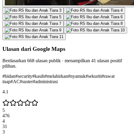
Ulasan dari Google Maps
Berdasarkan
668
ulasan publik · menampilkan
41
ulasan positif
pilihan.
#
bidan
#
security
#
kasih
#
melahirkan
#
nyamuk
#
sekuriti
#
rawat
inap
#
AC
#
suster
#
administrasi
4.1
5
476
4
31
3