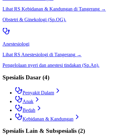
Lihat RS
Kebidanan & Kandungan
di
Tangerang
→
Obstetri & Ginekologi (Sp.OG).
Anestesiologi
Lihat RS
Anestesiologi
di
Tangerang
→
Pengelolaan nyeri dan anestesi tindakan (Sp.An).
Spesialis Dasar
(
4
)
Penyakit Dalam
Anak
Bedah
Kebidanan & Kandungan
Spesialis Lain & Subspesialis
(
2
)