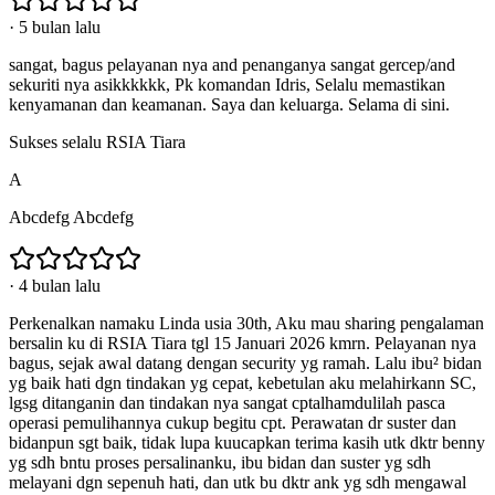
·
5 bulan lalu
sangat, bagus pelayanan nya and penanganya sangat gercep/and
sekuriti nya asikkkkkk, Pk komandan Idris, Selalu memastikan
kenyamanan dan keamanan. Saya dan keluarga. Selama di sini.
Sukses selalu RSIA Tiara
A
Abcdefg Abcdefg
·
4 bulan lalu
Perkenalkan namaku Linda usia 30th, Aku mau sharing pengalaman
bersalin ku di RSIA Tiara tgl 15 Januari 2026 kmrn. Pelayanan nya
bagus, sejak awal datang dengan security yg ramah. Lalu ibu² bidan
yg baik hati dgn tindakan yg cepat, kebetulan aku melahirkann SC,
lgsg ditanganin dan tindakan nya sangat cptalhamdulilah pasca
operasi pemulihannya cukup begitu cpt. Perawatan dr suster dan
bidanpun sgt baik, tidak lupa kuucapkan terima kasih utk dktr benny
yg sdh bntu proses persalinanku, ibu bidan dan suster yg sdh
melayani dgn sepenuh hati, dan utk bu dktr ank yg sdh mengawal