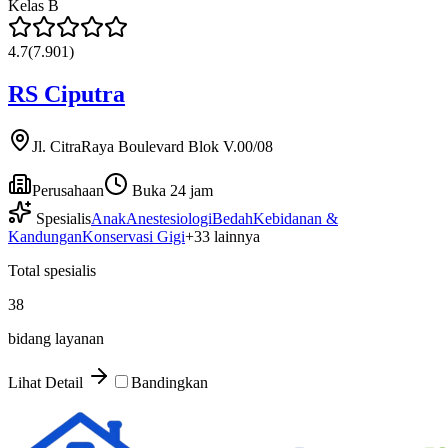
Kelas
B
4.7
(
7.901
)
RS Ciputra
Jl. CitraRaya Boulevard Blok V.00/08
Perusahaan
Buka 24 jam
Spesialis
Anak
Anestesiologi
Bedah
Kebidanan &
Kandungan
Konservasi Gigi
+
33
lainnya
Total spesialis
38
bidang layanan
Lihat Detail
Bandingkan