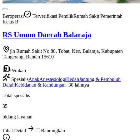
Beroperasi
Terverifikasi Pemilik
Rumah Sakit Pemerintah
Kelas
B
RS Umum Daerah Balaraja
jln Rumah Sakit No.88, Tobat, Kec. Balaraja, Kabupaten
Tangerang, Banten 15610
Pemkab
Spesialis
Anak
Anestesiologi
Bedah
Jantung & Pembuluh
Darah
Kebidanan & Kandungan
+
30
lainnya
Total spesialis
35
bidang layanan
Lihat Detail
Bandingkan