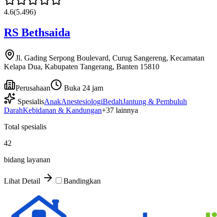
4.6
(
5.496
)
RS Bethsaida
Jl. Gading Serpong Boulevard, Curug Sangereng, Kecamatan
Kelapa Dua, Kabupaten Tangerang, Banten 15810
Perusahaan
Buka 24 jam
Spesialis
Anak
Anestesiologi
Bedah
Jantung & Pembuluh
Darah
Kebidanan & Kandungan
+
37
lainnya
Total spesialis
42
bidang layanan
Lihat Detail
Bandingkan