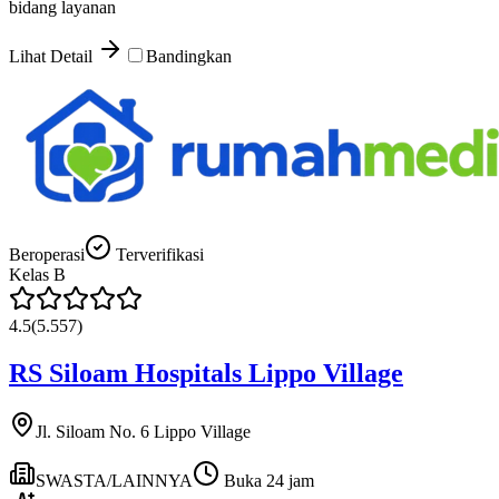
bidang layanan
Lihat Detail
Bandingkan
Beroperasi
Terverifikasi
Kelas
B
4.5
(
5.557
)
RS Siloam Hospitals Lippo Village
Jl. Siloam No. 6 Lippo Village
SWASTA/LAINNYA
Buka 24 jam