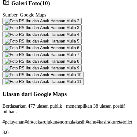
Galeri Foto
(
10
)
Sumber: Google Maps
Ulasan dari Google Maps
Berdasarkan
477
ulasan publik · menampilkan
38
ulasan positif
pilihan.
#
pelayanan
#
dr
#
cek
#
rujukan
#
normal
#
kasih
#
tahu
#
kasir
#
kuret
#
toilet
3.6