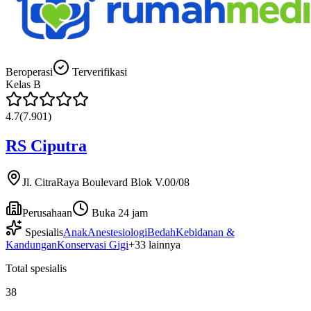
Beroperasi
Terverifikasi
Kelas
B
4.7
(
7.901
)
RS Ciputra
Jl. CitraRaya Boulevard Blok V.00/08
Perusahaan
Buka 24 jam
Spesialis
Anak
Anestesiologi
Bedah
Kebidanan &
Kandungan
Konservasi Gigi
+
33
lainnya
Total spesialis
38