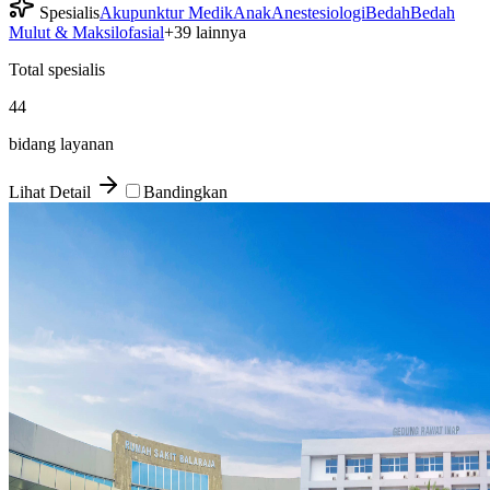
Spesialis
Akupunktur Medik
Anak
Anestesiologi
Bedah
Bedah
Mulut & Maksilofasial
+
39
lainnya
Total spesialis
44
bidang layanan
Lihat Detail
Bandingkan