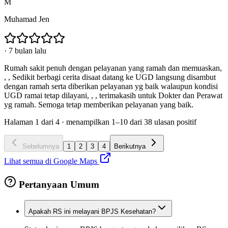
M
Muhamad Jen
·
7 bulan lalu
Rumah sakit penuh dengan pelayanan yang ramah dan memuaskan,
, , Sedikit berbagi cerita disaat datang ke UGD langsung disambut
dengan ramah serta diberikan pelayanan yg baik walaupun kondisi
UGD ramai tetap dilayani, , , terimakasih untuk Dokter dan Perawat
yg ramah. Semoga tetap memberikan pelayanan yang baik.
Halaman
1
dari
4
· menampilkan
1
–
10
dari
38
ulasan positif
Sebelumnya
1
2
3
4
Berikutnya
Lihat semua di Google Maps
Pertanyaan Umum
Apakah RS ini melayani BPJS Kesehatan?