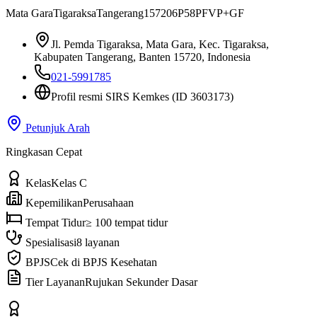
Mata Gara
Tigaraksa
Tangerang
15720
6P58PFVP+GF
Jl. Pemda Tigaraksa, Mata Gara, Kec. Tigaraksa,
Kabupaten Tangerang, Banten 15720, Indonesia
021-5991785
Profil resmi SIRS Kemkes
(ID 3603173)
Petunjuk Arah
Ringkasan Cepat
Kelas
Kelas C
Kepemilikan
Perusahaan
Tempat Tidur
≥ 100 tempat tidur
Spesialisasi
8 layanan
BPJS
Cek di BPJS Kesehatan
Tier Layanan
Rujukan Sekunder Dasar