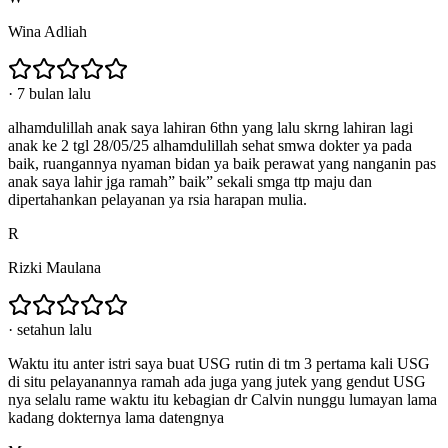
Wina Adliah
·
7 bulan lalu
alhamdulillah anak saya lahiran 6thn yang lalu skrng lahiran lagi
anak ke 2 tgl 28/05/25 alhamdulillah sehat smwa dokter ya pada
baik, ruangannya nyaman bidan ya baik perawat yang nanganin pas
anak saya lahir jga ramah” baik” sekali smga ttp maju dan
dipertahankan pelayanan ya rsia harapan mulia.
R
Rizki Maulana
·
setahun lalu
Waktu itu anter istri saya buat USG rutin di tm 3 pertama kali USG
di situ pelayanannya ramah ada juga yang jutek yang gendut USG
nya selalu rame waktu itu kebagian dr Calvin nunggu lumayan lama
kadang dokternya lama datengnya