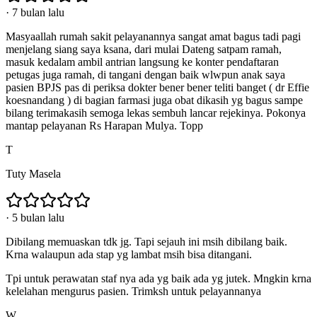
·
7 bulan lalu
Masyaallah rumah sakit pelayanannya sangat amat bagus tadi pagi
menjelang siang saya ksana, dari mulai Dateng satpam ramah,
masuk kedalam ambil antrian langsung ke konter pendaftaran
petugas juga ramah, di tangani dengan baik wlwpun anak saya
pasien BPJS pas di periksa dokter bener bener teliti banget ( dr Effie
koesnandang ) di bagian farmasi juga obat dikasih yg bagus sampe
bilang terimakasih semoga lekas sembuh lancar rejekinya. Pokonya
mantap pelayanan Rs Harapan Mulya. Topp
T
Tuty Masela
·
5 bulan lalu
Dibilang memuaskan tdk jg. Tapi sejauh ini msih dibilang baik.
Krna walaupun ada stap yg lambat msih bisa ditangani.
Tpi untuk perawatan staf nya ada yg baik ada yg jutek. Mngkin krna
kelelahan mengurus pasien. Trimksh untuk pelayannanya
W