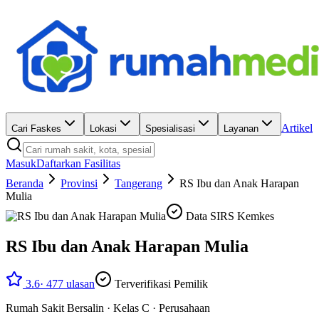
Artikel
Cari Faskes
Lokasi
Spesialisasi
Layanan
Masuk
Daftarkan Fasilitas
Beranda
Provinsi
Tangerang
RS Ibu dan Anak Harapan
Mulia
Data SIRS Kemkes
RS Ibu dan Anak Harapan Mulia
3.6
·
477
ulasan
Terverifikasi Pemilik
Rumah Sakit Bersalin
·
Kelas C
·
Perusahaan