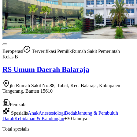
Beroperasi
Terverifikasi Pemilik
Rumah Sakit Pemerintah
Kelas
B
RS Umum Daerah Balaraja
jln Rumah Sakit No.88, Tobat, Kec. Balaraja, Kabupaten
Tangerang, Banten 15610
Pemkab
Spesialis
Anak
Anestesiologi
Bedah
Jantung & Pembuluh
Darah
Kebidanan & Kandungan
+
30
lainnya
Total spesialis