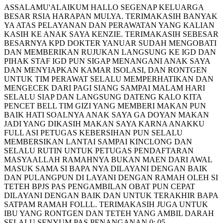
ASSALAMU'ALAIKUM HALLO SEGENAP KELUARGA
BESAR RSIA HARAPAN MULYA. TERIMAKASIH BANYAK
YA ATAS PELAYANAN DAN PERAWATAN YANG KALIAN
KASIH KE ANAK SAYA KENZIE. TERIMAKASIH SEBESAR
BESARNYA KPD DOKTER YANUAR SUDAH MENGOBATI
DAN MEMBERIKAN RUJUKAN LANGSUNG KE IGD DAN
PIHAK STAF IGD PUN SIGAP MENANGANI ANAK SAYA
DAN MENYIAPKAN KAMAR ISOLASI, DAN RONTGEN
UNTUK TIM PERAWAT SELALU MEMPERHATIKAN DAN
MENGECEK DARI PAGI SIANG SAMPAI MALAM HARI
SELALU SIAP DAN LANGSUNG DATENG KALO KITA
PENCET BELL TIM GIZI YANG MEMBERI MAKAN PUN
BAIK HATI SOALNYA ANAK SAYA GA DOYAN MAKAN
JADI YANG DIKASIH MAKAN SAYA KARNA ANAKKU
FULL ASI PETUGAS KEBERSIHAN PUN SELALU
MEMBERSIKAN LANTAI SAMPAI KINCLONG DAN
SELALU RUTIN UNTUK PETUGAS PENDAFTARAN
MASYAALLAH RAMAHNYA BUKAN MAEN DARI AWAL
MASUK SAMA SI BAPA NYA DILAYANI DENGAN BAIK
DAN PULANGPUN DI LAYANI DENGAN RAMAH OLEH SI
TETEH BPJS PAS PENGAMBILAN OBAT PUN CEPAT
DILAYANI DENGAN BAIK DAN UNTUK TERAKHIR BAPA
SATPAM RAMAH FOLLL. TERIMAKASIH JUGA UNTUK
IBU YANG RONTGEN DAN TETEH YANG AMBIL DARAH
SELALU SENYUM PAS PENANGANAN 0: 05