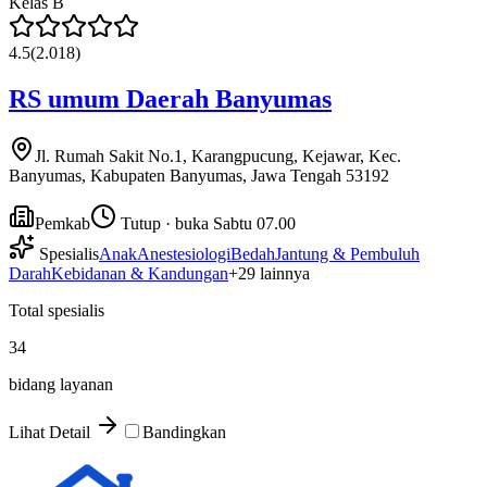
Kelas
B
4.5
(
2.018
)
RS umum Daerah Banyumas
Jl. Rumah Sakit No.1, Karangpucung, Kejawar, Kec.
Banyumas, Kabupaten Banyumas, Jawa Tengah 53192
Pemkab
Tutup · buka Sabtu 07.00
Spesialis
Anak
Anestesiologi
Bedah
Jantung & Pembuluh
Darah
Kebidanan & Kandungan
+
29
lainnya
Total spesialis
34
bidang layanan
Lihat Detail
Bandingkan