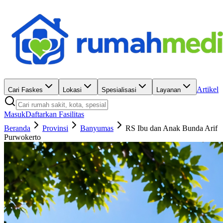
Artikel
Cari Faskes
Lokasi
Spesialisasi
Layanan
Masuk
Daftarkan Fasilitas
Beranda
Provinsi
Banyumas
RS Ibu dan Anak Bunda Arif
Purwokerto