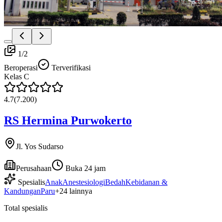
1
/
2
Beroperasi
Terverifikasi
Kelas
C
4.7
(
7.200
)
RS Hermina Purwokerto
Jl. Yos Sudarso
Perusahaan
Buka 24 jam
Spesialis
Anak
Anestesiologi
Bedah
Kebidanan &
Kandungan
Paru
+
24
lainnya
Total spesialis