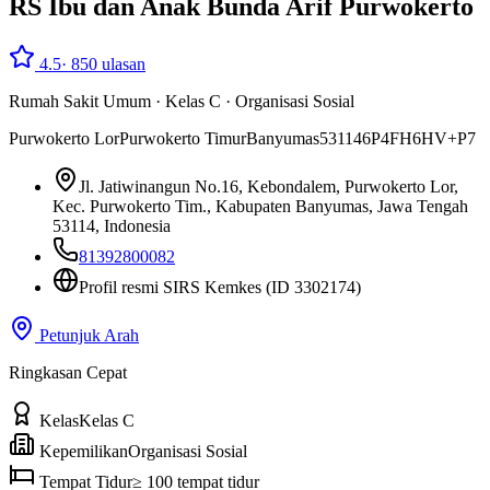
RS Ibu dan Anak Bunda Arif Purwokerto
4.5
·
850
ulasan
Rumah Sakit Umum
·
Kelas C
·
Organisasi Sosial
Purwokerto Lor
Purwokerto Timur
Banyumas
53114
6P4FH6HV+P7
Jl. Jatiwinangun No.16, Kebondalem, Purwokerto Lor,
Kec. Purwokerto Tim., Kabupaten Banyumas, Jawa Tengah
53114, Indonesia
81392800082
Profil resmi SIRS Kemkes
(ID 3302174)
Petunjuk Arah
Ringkasan Cepat
Kelas
Kelas C
Kepemilikan
Organisasi Sosial
Tempat Tidur
≥ 100 tempat tidur