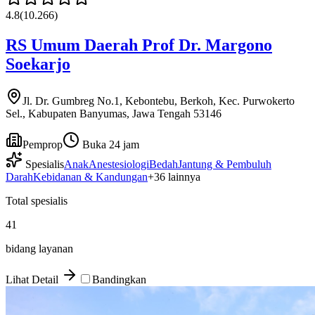
4.8
(
10.266
)
RS Umum Daerah Prof Dr. Margono
Soekarjo
Jl. Dr. Gumbreg No.1, Kebontebu, Berkoh, Kec. Purwokerto
Sel., Kabupaten Banyumas, Jawa Tengah 53146
Pemprop
Buka 24 jam
Spesialis
Anak
Anestesiologi
Bedah
Jantung & Pembuluh
Darah
Kebidanan & Kandungan
+
36
lainnya
Total spesialis
41
bidang layanan
Lihat Detail
Bandingkan