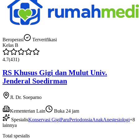
Beroperasi
Terverifikasi
Kelas
B
4.7
(
431
)
RS Khusus Gigi dan Mulut Univ.
Jenderal Soedirman
Jl. Dr. Soeparno
Kementerian Lain
Buka 24 jam
Spesialis
Konservasi Gigi
Paru
Periodonsia
Anak
Anestesiologi
+
8
lainnya
Total spesialis