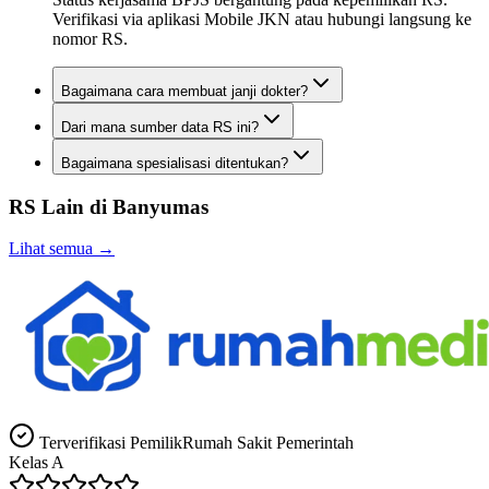
Verifikasi via aplikasi Mobile JKN atau hubungi langsung ke
nomor RS.
Bagaimana cara membuat janji dokter?
Dari mana sumber data RS ini?
Bagaimana spesialisasi ditentukan?
RS Lain di
Banyumas
Lihat semua →
Terverifikasi Pemilik
Rumah Sakit Pemerintah
Kelas
A