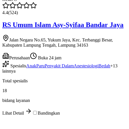
4.4
(
524
)
RS Umum Islam Asy-Syifaa Bandar Jaya
Jalan Negara No.65, Yukum Jaya, Kec. Terbanggi Besar,
Kabupaten Lampung Tengah, Lampung 34163
Perusahaan
Buka 24 jam
Spesialis
Anak
Paru
Penyakit Dalam
Anestesiologi
Bedah
+
13
lainnya
Total spesialis
18
bidang layanan
Lihat Detail
Bandingkan