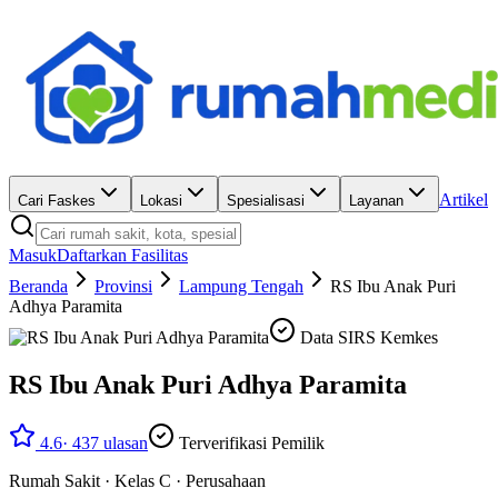
Artikel
Cari Faskes
Lokasi
Spesialisasi
Layanan
Masuk
Daftarkan Fasilitas
Beranda
Provinsi
Lampung Tengah
RS Ibu Anak Puri
Adhya Paramita
Data SIRS Kemkes
RS Ibu Anak Puri Adhya Paramita
4.6
·
437
ulasan
Terverifikasi Pemilik
Rumah Sakit
·
Kelas C
·
Perusahaan