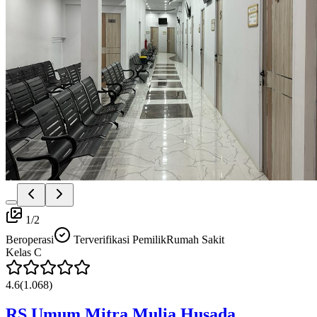
1
/
2
Beroperasi
Terverifikasi Pemilik
Rumah Sakit
Kelas
C
4.6
(
1.068
)
RS Umum Mitra Mulia Husada