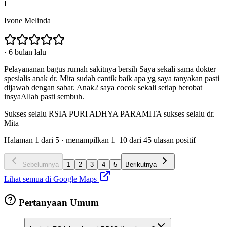
I
Ivone Melinda
·
6 bulan lalu
Pelayananan bagus rumah sakitnya bersih Saya sekali sama dokter
spesialis anak dr. Mita sudah cantik baik apa yg saya tanyakan pasti
dijawab dengan sabar. Anak2 saya cocok sekali setiap berobat
insyaAllah pasti sembuh.
Sukses selalu RSIA PURI ADHYA PARAMITA sukses selalu dr.
Mita
Halaman
1
dari
5
· menampilkan
1
–
10
dari
45
ulasan positif
Sebelumnya
1
2
3
4
5
Berikutnya
Lihat semua di Google Maps
Pertanyaan Umum