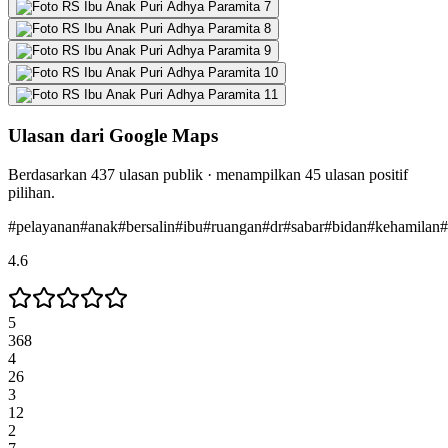
Ulasan dari Google Maps
Berdasarkan
437
ulasan publik · menampilkan
45
ulasan positif
pilihan.
#
pelayanan
#
anak
#
bersalin
#
ibu
#
ruangan
#
dr
#
sabar
#
bidan
#
kehamilan
#
4.6
5
368
4
26
3
12
2