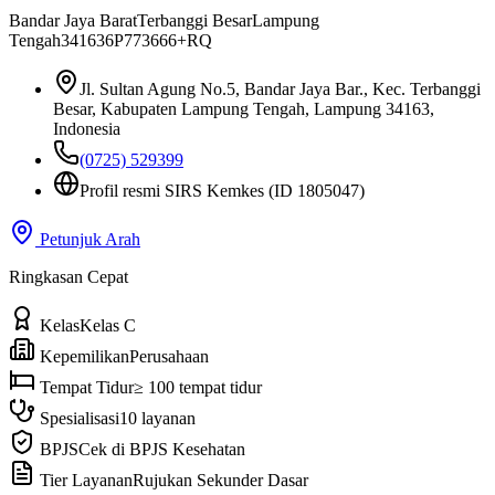
Bandar Jaya Barat
Terbanggi Besar
Lampung
Tengah
34163
6P773666+RQ
Jl. Sultan Agung No.5, Bandar Jaya Bar., Kec. Terbanggi
Besar, Kabupaten Lampung Tengah, Lampung 34163,
Indonesia
(0725) 529399
Profil resmi SIRS Kemkes
(ID 1805047)
Petunjuk Arah
Ringkasan Cepat
Kelas
Kelas C
Kepemilikan
Perusahaan
Tempat Tidur
≥ 100 tempat tidur
Spesialisasi
10 layanan
BPJS
Cek di BPJS Kesehatan
Tier Layanan
Rujukan Sekunder Dasar