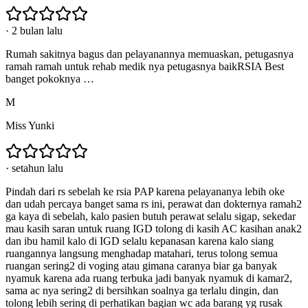
·
2 bulan lalu
Rumah sakitnya bagus dan pelayanannya memuaskan, petugasnya
ramah ramah untuk rehab medik nya petugasnya baikRSIA Best
banget pokoknya …
M
Miss Yunki
·
setahun lalu
Pindah dari rs sebelah ke rsia PAP karena pelayananya lebih oke
dan udah percaya banget sama rs ini, perawat dan dokternya ramah2
ga kaya di sebelah, kalo pasien butuh perawat selalu sigap, sekedar
mau kasih saran untuk ruang IGD tolong di kasih AC kasihan anak2
dan ibu hamil kalo di IGD selalu kepanasan karena kalo siang
ruangannya langsung menghadap matahari, terus tolong semua
ruangan sering2 di voging atau gimana caranya biar ga banyak
nyamuk karena ada ruang terbuka jadi banyak nyamuk di kamar2,
sama ac nya sering2 di bersihkan soalnya ga terlalu dingin, dan
tolong lebih sering di perhatikan bagian wc ada barang yg rusak