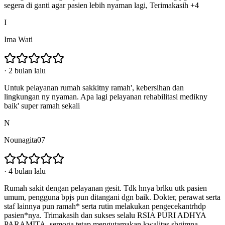
segera di ganti agar pasien lebih nyaman lagi, Terimakasih +4
I
Ima Wati
·
2 bulan lalu
Untuk pelayanan rumah sakkitny ramah', kebersihan dan
lingkungan ny nyaman. Apa lagi pelayanan rehabilitasi medikny
baik' super ramah sekali
N
Nounagita07
·
4 bulan lalu
Rumah sakit dengan pelayanan gesit. Tdk hnya brlku utk pasien
umum, pengguna bpjs pun ditangani dgn baik. Dokter, perawat serta
staf lainnya pun ramah* serta rutin melakukan pengecekantrhdp
pasien*nya. Trimakasih dan sukses selalu RSIA PURI ADHYA
PARAMITA, semoga tetap mengutamakan kwalitas sbgimna