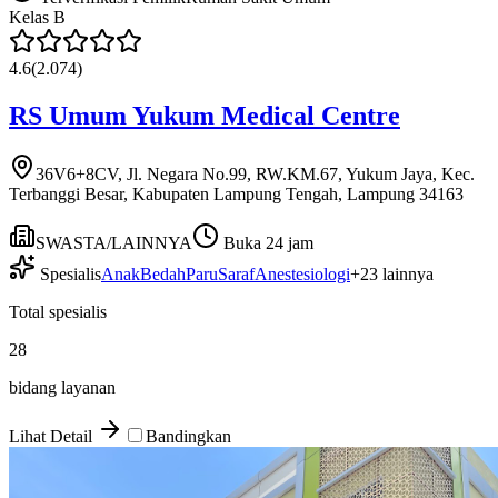
Kelas
B
4.6
(
2.074
)
RS Umum Yukum Medical Centre
36V6+8CV, Jl. Negara No.99, RW.KM.67, Yukum Jaya, Kec.
Terbanggi Besar, Kabupaten Lampung Tengah, Lampung 34163
SWASTA/LAINNYA
Buka 24 jam
Spesialis
Anak
Bedah
Paru
Saraf
Anestesiologi
+
23
lainnya
Total spesialis
28
bidang layanan
Lihat Detail
Bandingkan