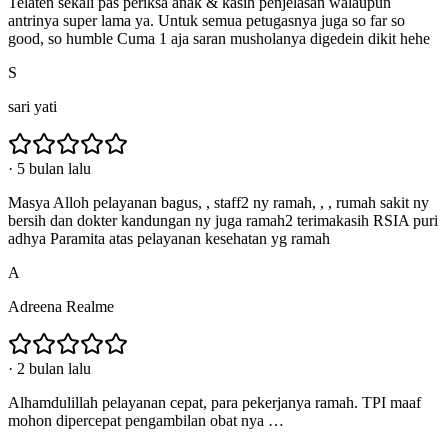
Telaten sekali pas periksa anak & kasih penjelasan walaupun
antrinya super lama ya. Untuk semua petugasnya juga so far so
good, so humble Cuma 1 aja saran musholanya digedein dikit hehe
S
sari yati
·
5 bulan lalu
Masya Alloh pelayanan bagus, , staff2 ny ramah, , , rumah sakit ny
bersih dan dokter kandungan ny juga ramah2 terimakasih RSIA puri
adhya Paramita atas pelayanan kesehatan yg ramah
A
Adreena Realme
·
2 bulan lalu
Alhamdulillah pelayanan cepat, para pekerjanya ramah. TPI maaf
mohon dipercepat pengambilan obat nya …