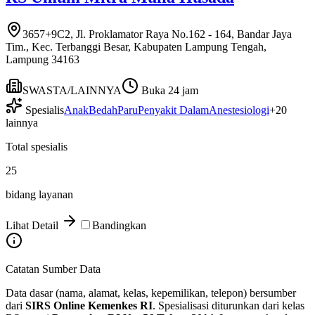
3657+9C2, Jl. Proklamator Raya No.162 - 164, Bandar Jaya
Tim., Kec. Terbanggi Besar, Kabupaten Lampung Tengah,
Lampung 34163
SWASTA/LAINNYA
Buka 24 jam
Spesialis
Anak
Bedah
Paru
Penyakit Dalam
Anestesiologi
+
20
lainnya
Total spesialis
25
bidang layanan
Lihat Detail
Bandingkan
Catatan Sumber Data
Data dasar (nama, alamat, kelas, kepemilikan, telepon) bersumber
dari
SIRS Online Kemenkes RI
. Spesialisasi diturunkan dari kelas