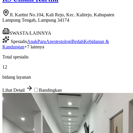
Jl. Kartini No.104, Kali Rejo, Kec. Kalirejo, Kabupaten
Lampung Tengah, Lampung 34174
SWASTA/LAINNYA
Spesialis
Anak
Paru
Anestesiologi
Bedah
Kebidanan &
Kandungan
+
7
lainnya
Total spesialis
12
bidang layanan
Lihat Detail
Bandingkan