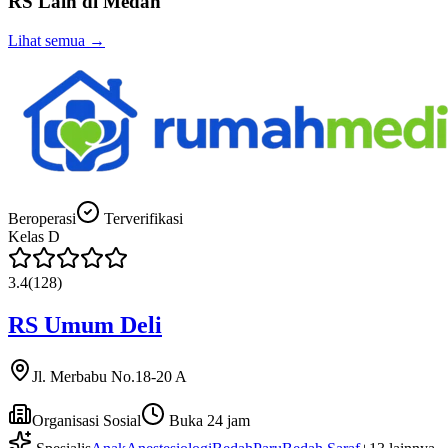
RS Lain di
Medan
Lihat semua →
Beroperasi
Terverifikasi
Kelas
D
3.4
(
128
)
RS Umum Deli
Jl. Merbabu No.18-20 A
Organisasi Sosial
Buka 24 jam