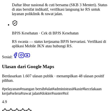
Daftar libur nasional & cuti bersama (SKB 3 Menteri). Status
di atas bersifat indikatif, verifikasi langsung ke RS untuk
layanan poliklinik & rawat jalan.
BPJS Kesehatan ·
Cek di BPJS Kesehatan
RS swasta — status kerjasama BPJS bervariasi. Verifikasi di
aplikasi Mobile JKN atau hubungi RS.
Sosial:
Ulasan dari Google Maps
Berdasarkan
1.607
ulasan publik · menampilkan
48
ulasan positif
pilihan.
#
pelayanan
#
ruangan bersih
#
alat
#
administrasi
#
kasir
#
kecelakaan
kerja
#
selera
#
rawat jalan
#
dokter
#
suster
#
tol
4.9