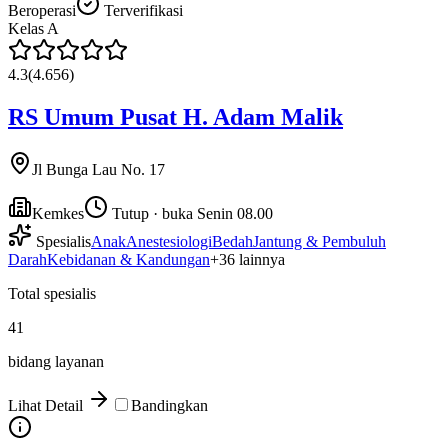
Beroperasi
Terverifikasi
Kelas
A
4.3
(
4.656
)
RS Umum Pusat H. Adam Malik
Jl Bunga Lau No. 17
Kemkes
Tutup · buka Senin 08.00
Spesialis
Anak
Anestesiologi
Bedah
Jantung & Pembuluh
Darah
Kebidanan & Kandungan
+
36
lainnya
Total spesialis
41
bidang layanan
Lihat Detail
Bandingkan