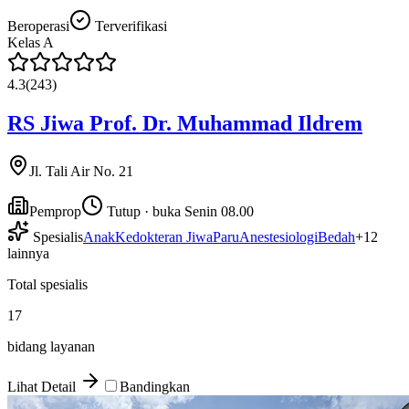
Beroperasi
Terverifikasi
Kelas
A
4.3
(
243
)
RS Jiwa Prof. Dr. Muhammad Ildrem
Jl. Tali Air No. 21
Pemprop
Tutup · buka Senin 08.00
Spesialis
Anak
Kedokteran Jiwa
Paru
Anestesiologi
Bedah
+
12
lainnya
Total spesialis
17
bidang layanan
Lihat Detail
Bandingkan