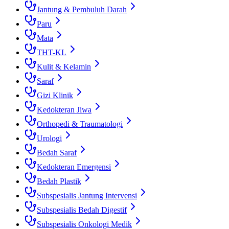
Jantung & Pembuluh Darah
Paru
Mata
THT-KL
Kulit & Kelamin
Saraf
Gizi Klinik
Kedokteran Jiwa
Orthopedi & Traumatologi
Urologi
Bedah Saraf
Kedokteran Emergensi
Bedah Plastik
Subspesialis Jantung Intervensi
Subspesialis Bedah Digestif
Subspesialis Onkologi Medik