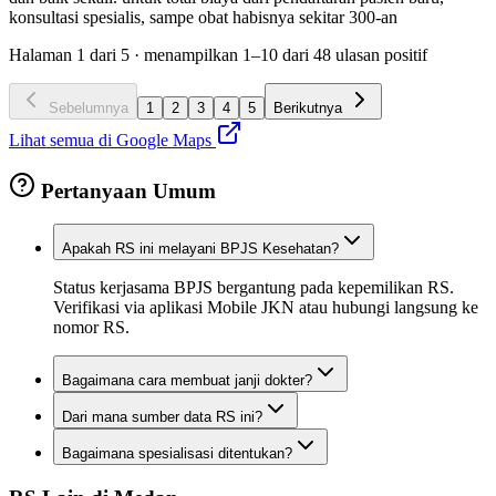
konsultasi spesialis, sampe obat habisnya sekitar 300-an
Halaman
1
dari
5
· menampilkan
1
–
10
dari
48
ulasan positif
Sebelumnya
1
2
3
4
5
Berikutnya
Lihat semua di Google Maps
Pertanyaan Umum
Apakah RS ini melayani BPJS Kesehatan?
Status kerjasama BPJS bergantung pada kepemilikan RS.
Verifikasi via aplikasi Mobile JKN atau hubungi langsung ke
nomor RS.
Bagaimana cara membuat janji dokter?
Dari mana sumber data RS ini?
Bagaimana spesialisasi ditentukan?