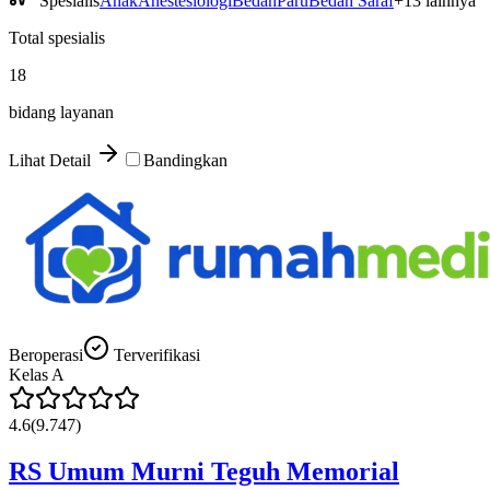
Spesialis
Anak
Anestesiologi
Bedah
Paru
Bedah Saraf
+
13
lainnya
Total spesialis
18
bidang layanan
Lihat Detail
Bandingkan
Beroperasi
Terverifikasi
Kelas
A
4.6
(
9.747
)
RS Umum Murni Teguh Memorial