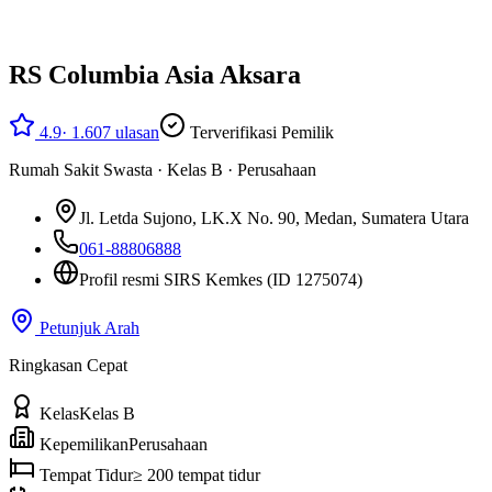
RS Columbia Asia Aksara
4.9
·
1.607
ulasan
Terverifikasi Pemilik
Rumah Sakit Swasta
·
Kelas B
·
Perusahaan
Jl. Letda Sujono, LK.X No. 90
, Medan, Sumatera Utara
061-88806888
Profil resmi SIRS Kemkes
(ID 1275074)
Petunjuk Arah
Ringkasan Cepat
Kelas
Kelas B
Kepemilikan
Perusahaan
Tempat Tidur
≥ 200 tempat tidur