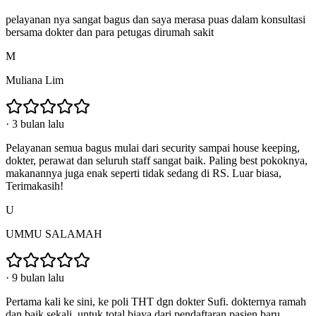
pelayanan nya sangat bagus dan saya merasa puas dalam konsultasi
bersama dokter dan para petugas dirumah sakit
M
Muliana Lim
·
3 bulan lalu
Pelayanan semua bagus mulai dari security sampai house keeping,
dokter, perawat dan seluruh staff sangat baik. Paling best pokoknya,
makanannya juga enak seperti tidak sedang di RS. Luar biasa,
Terimakasih!
U
UMMU SALAMAH
·
9 bulan lalu
Pertama kali ke sini, ke poli THT dgn dokter Sufi. dokternya ramah
dan baik sekali. untuk total biaya dari pendaftaran pasien baru,