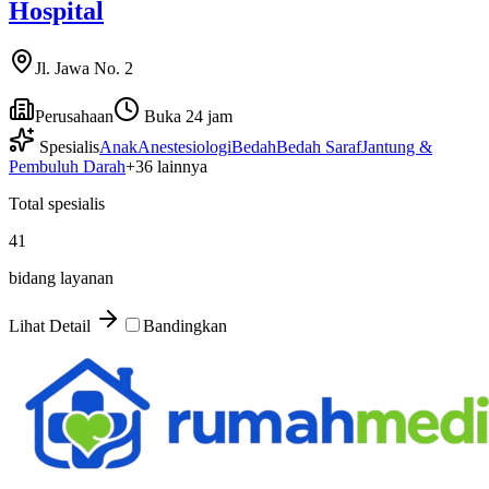
Hospital
Jl. Jawa No. 2
Perusahaan
Buka 24 jam
Spesialis
Anak
Anestesiologi
Bedah
Bedah Saraf
Jantung &
Pembuluh Darah
+
36
lainnya
Total spesialis
41
bidang layanan
Lihat Detail
Bandingkan