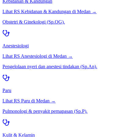
Kebidanan & Kandungan
Lihat RS
Kebidanan & Kandungan
di
Medan
→
Obstetri & Ginekologi (Sp.OG).
Anestesiologi
Lihat RS
Anestesiologi
di
Medan
→
Pengelolaan nyeri dan anestesi tindakan (Sp.An).
Paru
Lihat RS
Paru
di
Medan
→
Pulmonologi & penyakit pernapasan (Sp.P).
Kulit & Kelamin