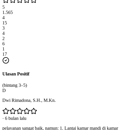
5
1.565
4
15
3
4
2
6
1
17
Ulasan Positif
(bintang 3–5)
D
Dwi Rimadona, S.H., M.Kn.
·
6 bulan lalu
pelayanan sangat baik, namun: 1. Lantai kamar mandi di kamar