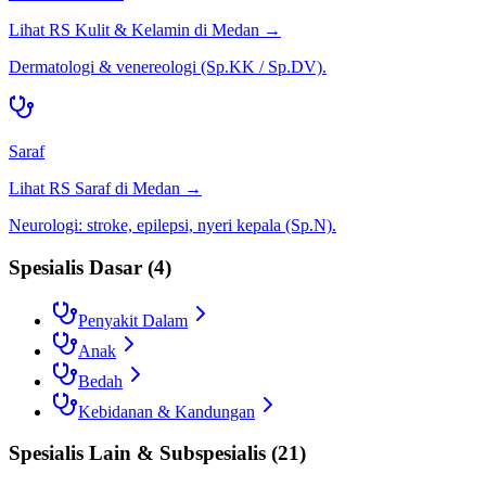
Lihat RS
Kulit & Kelamin
di
Medan
→
Dermatologi & venereologi (Sp.KK / Sp.DV).
Saraf
Lihat RS
Saraf
di
Medan
→
Neurologi: stroke, epilepsi, nyeri kepala (Sp.N).
Spesialis Dasar
(
4
)
Penyakit Dalam
Anak
Bedah
Kebidanan & Kandungan
Spesialis Lain & Subspesialis
(
21
)