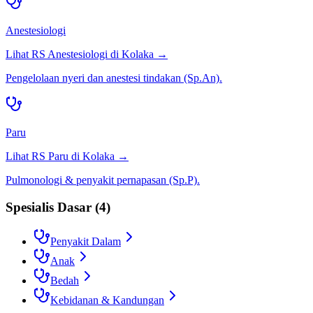
Anestesiologi
Lihat RS
Anestesiologi
di
Kolaka
→
Pengelolaan nyeri dan anestesi tindakan (Sp.An).
Paru
Lihat RS
Paru
di
Kolaka
→
Pulmonologi & penyakit pernapasan (Sp.P).
Spesialis Dasar
(
4
)
Penyakit Dalam
Anak
Bedah
Kebidanan & Kandungan