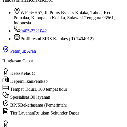
Tahoa
Pomalaa
Kolaka
93561
WJC6+H57, Jl. Poros Bypass Kolaka, Tahoa, Kec.
Pomalaa, Kabupaten Kolaka, Sulawesi Tenggara 93561,
Indonesia
0405-2321042
Profil resmi SIRS Kemkes
(ID 7404012)
Petunjuk Arah
Ringkasan Cepat
Kelas
Kelas C
Kepemilikan
Pemkab
Tempat Tidur
≥ 100 tempat tidur
Spesialisasi
30 layanan
BPJS
Bekerjasama (Pemerintah)
Tier Layanan
Rujukan Sekunder Dasar