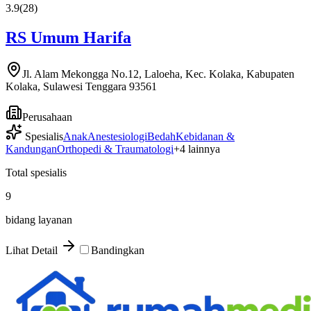
3.9
(
28
)
RS Umum Harifa
Jl. Alam Mekongga No.12, Laloeha, Kec. Kolaka, Kabupaten
Kolaka, Sulawesi Tenggara 93561
Perusahaan
Spesialis
Anak
Anestesiologi
Bedah
Kebidanan &
Kandungan
Orthopedi & Traumatologi
+
4
lainnya
Total spesialis
9
bidang layanan
Lihat Detail
Bandingkan