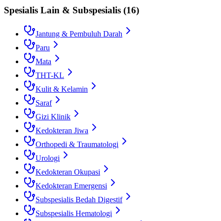
Spesialis Lain & Subspesialis
(
16
)
Jantung & Pembuluh Darah
Paru
Mata
THT-KL
Kulit & Kelamin
Saraf
Gizi Klinik
Kedokteran Jiwa
Orthopedi & Traumatologi
Urologi
Kedokteran Okupasi
Kedokteran Emergensi
Subspesialis Bedah Digestif
Subspesialis Hematologi