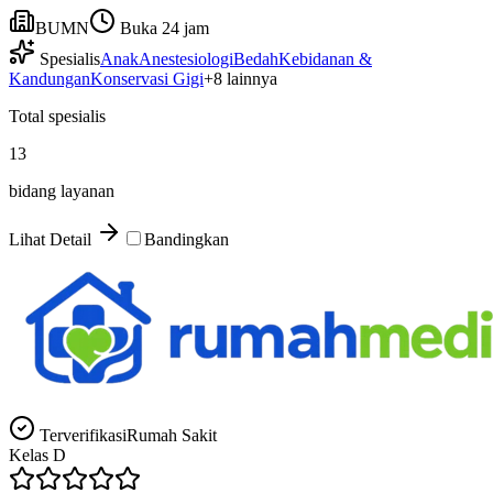
BUMN
Buka 24 jam
Spesialis
Anak
Anestesiologi
Bedah
Kebidanan &
Kandungan
Konservasi Gigi
+
8
lainnya
Total spesialis
13
bidang layanan
Lihat Detail
Bandingkan
Terverifikasi
Rumah Sakit
Kelas
D