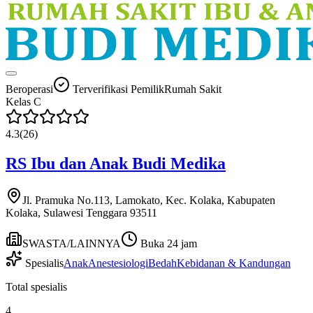
Beroperasi
Terverifikasi Pemilik
Rumah Sakit
Kelas
C
4.3
(
26
)
RS Ibu dan Anak Budi Medika
Jl. Pramuka No.113, Lamokato, Kec. Kolaka, Kabupaten
Kolaka, Sulawesi Tenggara 93511
SWASTA/LAINNYA
Buka 24 jam
Spesialis
Anak
Anestesiologi
Bedah
Kebidanan & Kandungan
Total spesialis
4