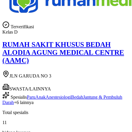
Terverifikasi
Kelas
D
RUMAH SAKIT KHUSUS BEDAH
ALODIA AGUNG MEDICAL CENTRE
(AAMC)
JLN GARUDA NO 3
SWASTA/LAINNYA
Spesialis
Paru
Anak
Anestesiologi
Bedah
Jantung & Pembuluh
Darah
+
6
lainnya
Total spesialis
11