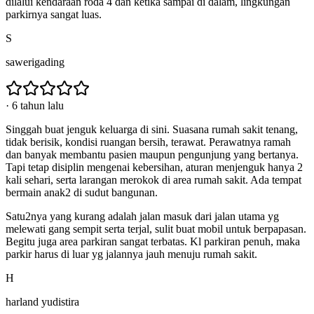
dilalui kendaraan roda 4 dan ketika sampai di dalam, lingkungan
parkirnya sangat luas.
S
sawerigading
·
6 tahun lalu
Singgah buat jenguk keluarga di sini. Suasana rumah sakit tenang,
tidak berisik, kondisi ruangan bersih, terawat. Perawatnya ramah
dan banyak membantu pasien maupun pengunjung yang bertanya.
Tapi tetap disiplin mengenai kebersihan, aturan menjenguk hanya 2
kali sehari, serta larangan merokok di area rumah sakit. Ada tempat
bermain anak2 di sudut bangunan.
Satu2nya yang kurang adalah jalan masuk dari jalan utama yg
melewati gang sempit serta terjal, sulit buat mobil untuk berpapasan.
Begitu juga area parkiran sangat terbatas. Kl parkiran penuh, maka
parkir harus di luar yg jalannya jauh menuju rumah sakit.
H
harland yudistira