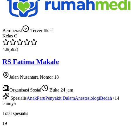
Beroperasi
Terverifikasi
Kelas
C
4.8
(
592
)
RS Fatima Makale
Jalan Nusantara Nomor 18
Organisasi Sosial
Buka 24 jam
Spesialis
Anak
Paru
Penyakit Dalam
Anestesiologi
Bedah
+
14
lainnya
Total spesialis
19