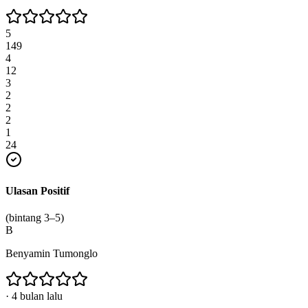
5
149
4
12
3
2
2
2
1
24
Ulasan Positif
(bintang 3–5)
B
Benyamin Tumonglo
·
4 bulan lalu