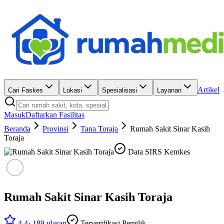
Artikel
Cari Faskes
Lokasi
Spesialisasi
Layanan
Masuk
Daftarkan Fasilitas
Beranda
Provinsi
Tana Toraja
Rumah Sakit Sinar Kasih
Toraja
Data SIRS Kemkes
Rumah Sakit Sinar Kasih Toraja
4.4
·
189
ulasan
Terverifikasi Pemilik