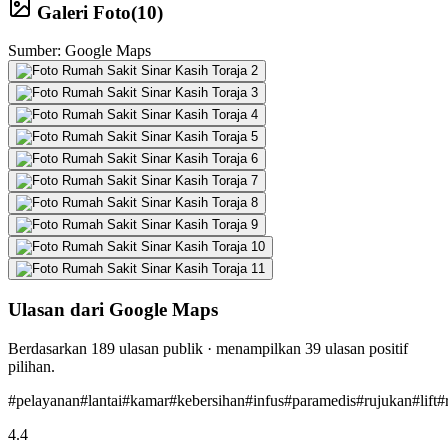
Galeri Foto
(
10
)
Sumber: Google Maps
Ulasan dari Google Maps
Berdasarkan
189
ulasan publik · menampilkan
39
ulasan positif
pilihan.
#
pelayanan
#
lantai
#
kamar
#
kebersihan
#
infus
#
paramedis
#
rujukan
#
lift
#
4.4