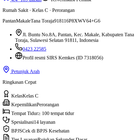
Rumah Sakit
·
Kelas C
·
Perorangan
Pantan
Makale
Tana Toraja
91811
6P8XWV64+G6
Jl. Buntu No.8A, Pantan, Kec. Makale, Kabupaten Tana
Toraja, Sulawesi Selatan 91811, Indonesia
0423 22585
Profil resmi SIRS Kemkes
(ID 7318056)
Petunjuk Arah
Ringkasan Cepat
Kelas
Kelas C
Kepemilikan
Perorangan
Tempat Tidur
≥ 100 tempat tidur
Spesialisasi
14 layanan
BPJS
Cek di BPJS Kesehatan
Tier Layanan
Rujukan Sekunder Dasar