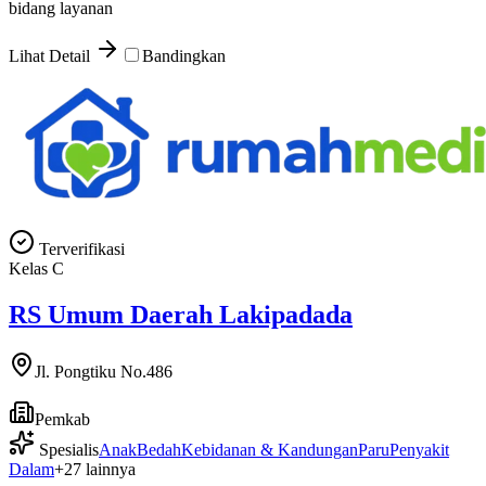
bidang layanan
Lihat Detail
Bandingkan
Terverifikasi
Kelas
C
RS Umum Daerah Lakipadada
Jl. Pongtiku No.486
Pemkab
Spesialis
Anak
Bedah
Kebidanan & Kandungan
Paru
Penyakit
Dalam
+
27
lainnya