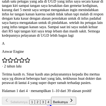
salah satu petugas yang ada di UGD yang infus saya secara kasar di
tangan kiri sampai tangan saya kesakitan dan gemetar kediginan,
kurang dari 5 menit saya sempat mengatakan ingin menindahkan
infus ke tangan kanan karena sudah tidak tahan tapi malah di respon
dengan kata kasar dengan alasan penolakan untuk di infus padahal
saya hanya mengatakan untuk di pindahkan. setelah itu petugas lain
yang infus tangan kanan saya. Sampai saat ini saya sudah keluar
dari RS tapi tangan kiri saya tetap lebam dan masih sakit. Semoga
kedepannya pelayanan di UGD lebih bagus lagi
A
Anwar Engine
·
2 tahun lalu
Terima kasih rs. Sinar kasih atas pelayanannya kepada ibu mertua
saya yg dirawat beberapa hari yang lalu, terkhusus buat dokter dan
perawat di lantai 4 yang super duper ramah terhadap pasien.
Halaman
1
dari
4
· menampilkan
1
–
10
dari
39
ulasan positif
Sebelumnya
1
2
3
4
Berikutnya