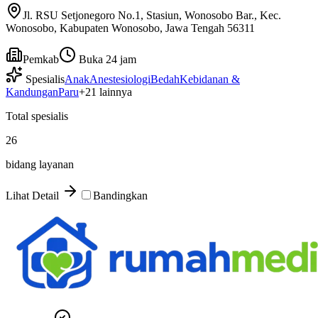
Jl. RSU Setjonegoro No.1, Stasiun, Wonosobo Bar., Kec.
Wonosobo, Kabupaten Wonosobo, Jawa Tengah 56311
Pemkab
Buka 24 jam
Spesialis
Anak
Anestesiologi
Bedah
Kebidanan &
Kandungan
Paru
+
21
lainnya
Total spesialis
26
bidang layanan
Lihat Detail
Bandingkan