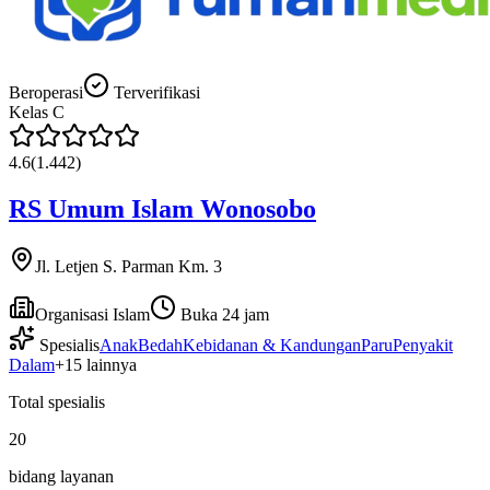
Beroperasi
Terverifikasi
Kelas
C
4.6
(
1.442
)
RS Umum Islam Wonosobo
Jl. Letjen S. Parman Km. 3
Organisasi Islam
Buka 24 jam
Spesialis
Anak
Bedah
Kebidanan & Kandungan
Paru
Penyakit
Dalam
+
15
lainnya
Total spesialis
20
bidang layanan