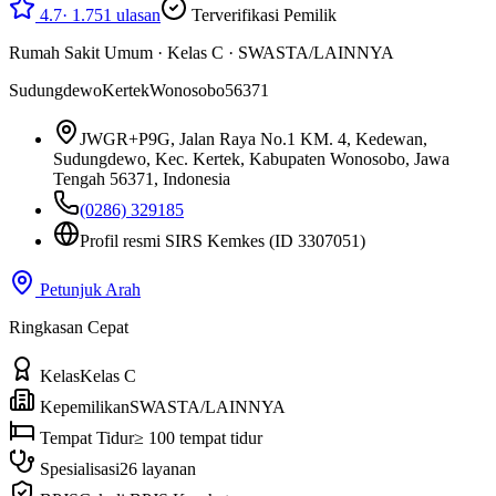
4.7
·
1.751
ulasan
Terverifikasi Pemilik
Rumah Sakit Umum
·
Kelas C
·
SWASTA/LAINNYA
Sudungdewo
Kertek
Wonosobo
56371
JWGR+P9G, Jalan Raya No.1 KM. 4, Kedewan,
Sudungdewo, Kec. Kertek, Kabupaten Wonosobo, Jawa
Tengah 56371, Indonesia
(0286) 329185
Profil resmi SIRS Kemkes
(ID 3307051)
Petunjuk Arah
Ringkasan Cepat
Kelas
Kelas C
Kepemilikan
SWASTA/LAINNYA
Tempat Tidur
≥ 100 tempat tidur
Spesialisasi
26 layanan