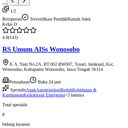
1
/
2
Beroperasi
Terverifikasi Pemilik
Rumah Sakit
Kelas
D
4.0
(
143
)
RS Umum AISs Wonosobo
Jl. A. Yani No.2A, RT.002 RW007, Tosari, Jaraksari, Kec.
Wonosobo, Kabupaten Wonosobo, Jawa Tengah 56314
Perusahaan
Buka 24 jam
Spesialis
Anak
Anestesiologi
Bedah
Kebidanan &
Kandungan
Kedokteran Emergensi
+
3
lainnya
Total spesialis
8
bidang layanan