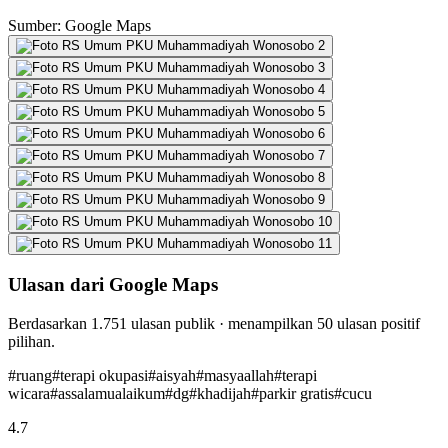
Sumber: Google Maps
Ulasan dari Google Maps
Berdasarkan
1.751
ulasan publik · menampilkan
50
ulasan positif
pilihan.
#
ruang
#
terapi okupasi
#
aisyah
#
masyaallah
#
terapi
wicara
#
assalamualaikum
#
dg
#
khadijah
#
parkir gratis
#
cucu
4.7