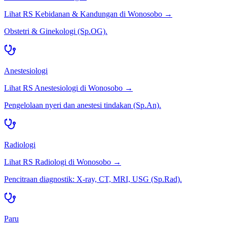
Lihat RS
Kebidanan & Kandungan
di
Wonosobo
→
Obstetri & Ginekologi (Sp.OG).
Anestesiologi
Lihat RS
Anestesiologi
di
Wonosobo
→
Pengelolaan nyeri dan anestesi tindakan (Sp.An).
Radiologi
Lihat RS
Radiologi
di
Wonosobo
→
Pencitraan diagnostik: X-ray, CT, MRI, USG (Sp.Rad).
Paru