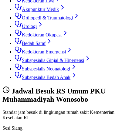
Kedokteran Jiwa
Akupunktur Medik
Orthopedi & Traumatologi
Urologi
Kedokteran Okupasi
Bedah Saraf
Kedokteran Emergensi
Subspesialis Ginjal & Hipertensi
Subspesialis Neonatologi
Subspesialis Bedah Anak
Jadwal Besuk
RS Umum PKU
Muhammadiyah Wonosobo
Standar jam besuk di lingkungan rumah sakit Kementerian
Kesehatan RI.
Sesi Siang