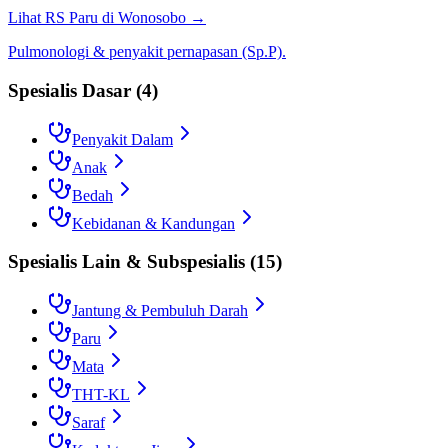
Lihat RS
Paru
di
Wonosobo
→
Pulmonologi & penyakit pernapasan (Sp.P).
Spesialis Dasar
(
4
)
Penyakit Dalam
Anak
Bedah
Kebidanan & Kandungan
Spesialis Lain & Subspesialis
(
15
)
Jantung & Pembuluh Darah
Paru
Mata
THT-KL
Saraf