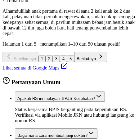
·
5 bulan lalu
Alhamdulillah anak pertama di rawat di sana 2 kali anak ke 2 dua
kali, pelayanan tidak pernah mengecewakan, sudah cukup semogga
kedepanya sehat semua, di pavilun multazam bebas jam besuk anak
di bawah 12 thn juga boleh ikut, hati tenang penyembuhan lebih
cepat
Halaman
1
dari
5
· menampilkan
1
–
10
dari
50
ulasan positif
Sebelumnya
1
2
3
4
5
Berikutnya
Lihat semua di Google Maps
Pertanyaan Umum
Apakah RS ini melayani BPJS Kesehatan?
Status kerjasama BPJS bergantung pada kepemilikan RS.
Verifikasi via aplikasi Mobile JKN atau hubungi langsung ke
nomor RS.
Bagaimana cara membuat janji dokter?